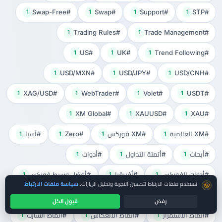
#Swap-Free
#Swap
#Support
#STP
1
1
1
1
#Trading Rules
#Trade Management
1
1
#US
#UK
#Trend Following
1
1
1
#USD/MXN
#USD/JPY
#USD/CNH
1
1
1
#XAG/USD
#WebTrader
#Volet
#USDT
1
1
1
1
#XM Global
#XAUUSD
#XAU
1
1
1
#XM العالمية
#XM فوركس
#Zero
#آسيا
1
1
1
1
#أبحاث
#أتمتة التداول
#أدوات
1
1
1
#أدوات الفوركس
#أفريقيا
#أفضل وسيط فوركس
1
1
1
موافقة ملفات تعريف الارتباط
نستخدم ملفات الارتباط لتحسين التجربة وتحليل الزيارات.
سياسة ملفات الارتباط
#ألمانيا
#أمان
#أمريكا
#أنظمة
1
1
1
1
رفض
قبول الكل
قارن التكلفة الحقيقية
#أنماط الاستمرار
#أنماط الانعكاس
#أنماط الشارت
1
1
1
سبريد + عمولة + سواب