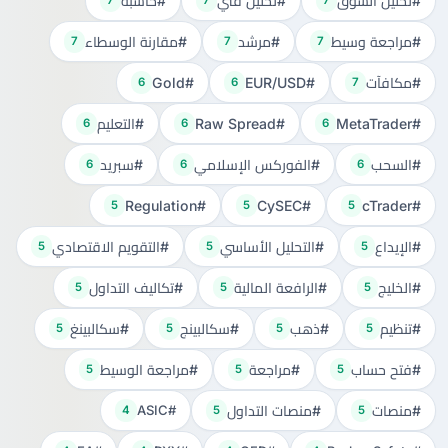
#تحليل السوق
#تحليل فني
#حاسبة
7
7
7
#مراجعة وسيط
#مرشد
#مقارنة الوسطاء
7
7
7
#مكافآت
#EUR/USD
#Gold
6
6
7
#MetaTrader
#Raw Spread
#التعليم
6
6
6
#السحب
#الفوركس الإسلامي
#سبريد
6
6
6
#Regulation
#CySEC
#cTrader
5
5
5
#الإيداع
#التحليل الأساسي
#التقويم الاقتصادي
5
5
5
#الخليج
#الرافعة المالية
#تكاليف التداول
5
5
5
#تنظيم
#ذهب
#سكالبينج
#سكالبينغ
5
5
5
5
#فتح حساب
#مراجعة
#مراجعة الوسيط
5
5
5
#منصات
#منصات التداول
#ASIC
4
5
5