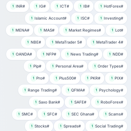
#INR
#IG
#ICT
#IB
#HotForex
1
1
1
1
1
#Islamic Account
#ISC
#Investing
1
1
1
#MENA
#MAS
#Market Regimes
#Lot
1
1
1
1
#NBE
#MetaTrader 5
#MetaTrader 4
1
1
1
#OANDA
#NFP
#News Trading
#NDD
1
1
1
1
#Pip
#Personal Area
#Order Types
1
1
1
#Pro
#Plus500
#PKR
#PIX
1
1
1
1
#Range Trading
#QFMA
#Psychology
1
1
1
#Saxo Bank
#SAFE
#RoboForex
1
1
1
#SMC
#SFC
#SEC Ghana
#Scams
1
1
1
1
#Stocks
#Spreads
#Social Trading
1
1
1