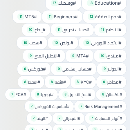
#Education
#وسطاء
17
18
#حجم الصفقة
#Beginners
#MT5
11
11
12
#التنظيم
#حساب تجريبي
#إيداع
10
11
11
#الاتحاد الأوروبي
#بونص
#سحب
10
10
10
#مبتدئ
#MT4
#التحليل الفني
9
9
10
#الدولار
#حساب إسلامي
#فوركس
9
9
9
#مخاطر
#KYC
#الثقة
#النفط
8
8
8
9
#باكستان
#نسخ التداول
#نيجيريا
#FCA
7
8
8
8
#Risk Management
#أساسيات الفوركس
7
7
#أنواع الحسابات
#الفيدرالي
#الهند
7
7
7