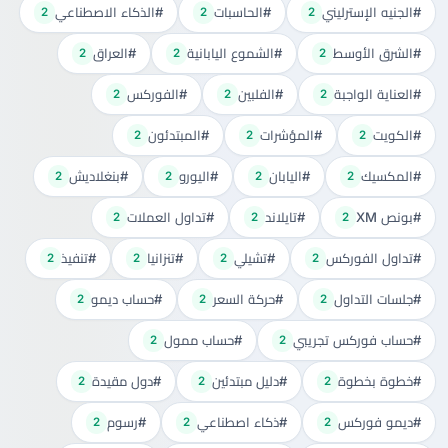
#الجنيه الإسترليني
#الحاسبات
#الذكاء الاصطناعي
2
2
2
#الشرق الأوسط
#الشموع اليابانية
#العراق
2
2
2
#العناية الواجبة
#الفلبين
#الفوركس
2
2
2
#الكويت
#المؤشرات
#المبتدئون
2
2
2
#المكسيك
#اليابان
#اليورو
#بنغلاديش
2
2
2
2
#بونص XM
#تايلاند
#تداول العملات
2
2
2
#تداول الفوركس
#تشيلي
#تنزانيا
#تنفيذ
2
2
2
2
#جلسات التداول
#حركة السعر
#حساب ديمو
2
2
2
#حساب فوركس تجريبي
#حساب ممول
2
2
#خطوة بخطوة
#دليل مبتدئين
#دول مقيدة
2
2
2
#ديمو فوركس
#ذكاء اصطناعي
#رسوم
2
2
2