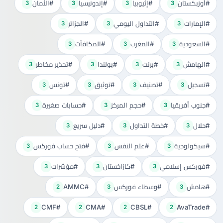
#أوزبكستان
#إثيوبيا
#إندونيسيا
#الأمان
3
3
3
3
#الإمارات
#التداول اليومي
#الجزائر
3
3
3
#السعودية
#المغرب
#المكافآت
3
3
3
#الهامش
#برنت
#بولندا
#تحذير مخاطر
3
3
3
3
#تسجيل
#تصنيف
#توثيق
#تونس
3
3
3
3
#جنوب أفريقيا
#حجم المركز
#حسابات صغيرة
3
3
3
#حلال
#خطة التداول
#دليل سريع
3
3
3
#سيكولوجية
#علم النفس
#فتح حساب فوركس
3
3
3
#فوركس إسلامي
#كازاخستان
#مؤشرات
3
3
3
#هامش
#وسطاء فوركس
#AMMC
2
3
3
#CMF
#CMA
#CBSL
#AvaTrade
2
2
2
2