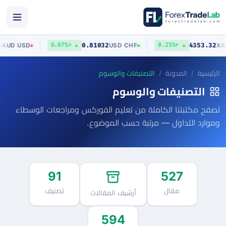
0.70403
0.81032
43
AUD
/
USD
USD
/
CHF
▲ +0.07%
▲ +0.25%
الرئيسية
المدونة
التصنيفات والوسوم
التصنيفات والوسوم
تصفح مكتبتنا الكاملة من تعليم الفوركس ومراجعات الوسطاء
وموارد التداول — مرتبة حسب الموضوع.
91
527
مقال
تصنيف
أرشيف المقالات
594