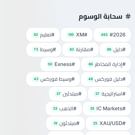
سحابة الوسوم
#2026
#XM
#تعليم
92
195
463
#دليل
#مقارنة
#وسيط
73
83
89
#إدارة المخاطر
#Exness
50
66
#دليل فوركس
#وسيط فوركس
43
48
#استراتيجية
#مبتدئين
37
37
#IC Markets
#الذهب
33
35
#XAU/USD
#مبتدئون
19
25