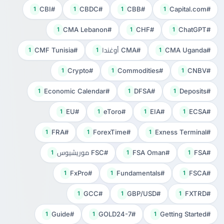
#CBI
#CBDC
#CBB
#Capital.com
1
1
1
1
#CMA Lebanon
#CHF
#ChatGPT
1
1
1
#CMA Uganda
#CMA أوغندا
#CMF Tunisia
1
1
1
#Crypto
#Commodities
#CNBV
1
1
1
#Economic Calendar
#DFSA
#Deposits
1
1
1
#EU
#eToro
#EIA
#ECSA
1
1
1
1
#FRA
#ForexTime
#Exness Terminal
1
1
1
#FSA
#FSA Oman
#FSC موريشيوس
1
1
1
#FxPro
#Fundamentals
#FSCA
1
1
1
#GCC
#GBP/USD
#FXTRD
1
1
1
#Guide
#GOLD24-7
#Getting Started
1
1
1