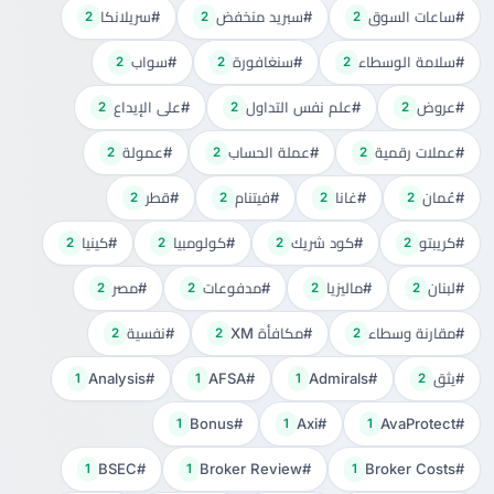
#ساعات السوق
#سبريد منخفض
#سريلانكا
2
2
2
#سلامة الوسطاء
#سنغافورة
#سواب
2
2
2
#عروض
#علم نفس التداول
#على الإيداع
2
2
2
#عملات رقمية
#عملة الحساب
#عمولة
2
2
2
#عُمان
#غانا
#فيتنام
#قطر
2
2
2
2
#كريبتو
#كود شريك
#كولومبيا
#كينيا
2
2
2
2
#لبنان
#ماليزيا
#مدفوعات
#مصر
2
2
2
2
#مقارنة وسطاء
#مكافأة XM
#نفسية
2
2
2
#يثق
#Admirals
#AFSA
#Analysis
1
1
1
2
#Bonus
#Axi
#AvaProtect
1
1
1
#BSEC
#Broker Review
#Broker Costs
1
1
1