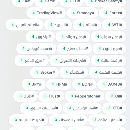
#EA
#DXY
#CFD
#Broker Safety
4
4
4
4
#TradingView
#Strategy
#Forex
4
4
4
#WTI
#استثمار
#السبريد
#العالم العربي
4
4
4
4
#بدون سواب
#بدون فوائد
#بيتكوين
4
4
4
#حجم اللوت
#حساب صغير
#حساب فوركس
4
4
4
#رافعة مالية
#شركات التمويل
#طرق الدفع
4
4
4
#قيمة النقطة
#مكافأة
#Broker
3
4
4
#JPY
#HFM
#ECN
#DAX40
3
3
3
3
#USD
#Trust
#Pepperstone
#Oil
3
3
3
3
#XTB
#آسيا الوسطى
#أساسيات السوق
3
3
3
#أسعار الفائدة
#أمان الوسطاء
#أمريكا اللاتينية
3
3
3