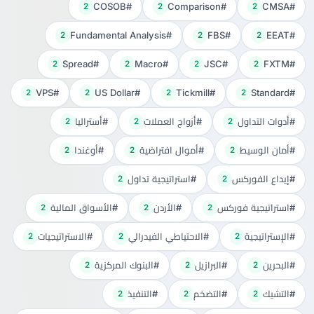
#COSOB
#Comparison
#CMSA
2
2
2
#Fundamental Analysis
#FBS
#EEAT
2
2
2
#Spread
#Macro
#JSC
#FXTM
2
2
2
2
#VPS
#US Dollar
#Tickmill
#Standard
2
2
2
2
#أدوات التداول
#أزواج العملات
#أستراليا
2
2
2
#أمان الوسيط
#أموال افتراضية
#أوغندا
2
2
2
#إيداع الفوركس
#استراتيجية تداول
2
2
#استراتيجية فوركس
#الأردن
#الأسواق المالية
2
2
2
#الإستراتيجية
#الاحتياطي الفيدرالي
#الاستراتيجيات
2
2
2
#البحرين
#البرازيل
#البنوك المركزية
2
2
2
#التشيك
#التضخم
#التنفيذ
2
2
2