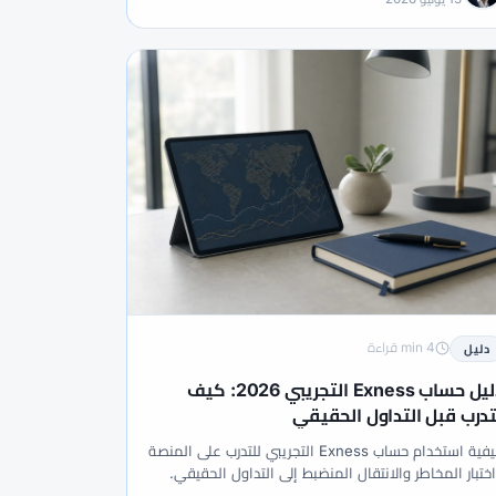
وركس
#يثق
#يومية التداول
4 min قراءة
دليل
دليل حساب Exness التجريبي 2026: كيف
تدرب قبل التداول الحقيقي
كيفية استخدام حساب Exness التجريبي للتدرب على المنصة
ختبار المخاطر والانتقال المنضبط إلى التداول الحقيقي.