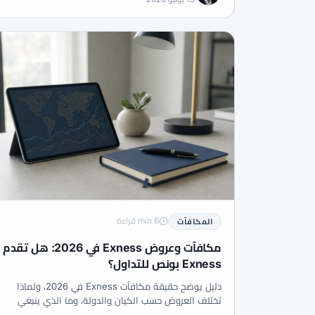
#هيئة الخدمات المالية
#هيكل السوق
#وس
6 min قراءة
المكافآت
مكافآت وعروض Exness في 2026: هل تقدم
Exness بونص للتداول؟
دليل يوضح حقيقة مكافآت Exness في 2026، ولماذا
تختلف العروض حسب الكيان والدولة، وما الذي ينبغي
التحقق منه قبل الإيداع.