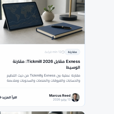
#بيتكوين
#تاريخ الفوركس
#تايلاند
#ت
#تحليل أسبوعي
#تحليل الرسم البياني
#تحل
#تداول بالنسخ
#تداول تجريبي
#تداول جوال
#تسويق بالعمولة
#تشيلي
#تصنيف
#تكاليف التداول
#تكامل
#تكنولوجيا
12 min قراءة
مقارنة
#جلسات التداول
#جنوب أفريقيا
#جنوب شرق
Exness مقابل Tickmill 2026: مقارنة
#حساب إسلامي
#حساب تجريبي
#حساب حق
الوسيط
#حساب مايكرو
#حساب ممول
#حسابات صغ
مقارنة عملية بين Exness وTickmill من حيث التنظيم
والحسابات والفروقات والمنصات والسحوبات وملاءمة
#دعم العملاء
#دليل
#دليل سريع
#د
المتداول.
#رأس المال
#رأس مال صغير
#رافعة
Marcus Reed
اقرأ المزيد
13 يوليو 2026
#ساعات التداول
#ساعات السوق
#سبريد
#سلامة الوسطاء
#سلامة الوسيط
#سنغاف