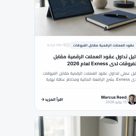
 الأساسي
#التحليل التقني
#التحليل الفني
#التشيك
#التضخم
#التعليم
#الجنيه الإسترليني
#الحاسبات
ة
#الخدمة
#الخليج
6 min قراءة
عقود العملات الرقمية مقابل الفروقات
ليل تداول عقود العملات الرقمية مقابل
لخسارة
#الرسوم البيانية
#الرسوم والسبريد
روقات لدى Exness لعام 2026
#الشرق الأوسط
يل عملي لتداول عقود العملات الرقمية مقابل الفروقات
#العناية الواجبة
#الفروق
#الفضة
لدى Exness، يشرح الرافعة المالية ومخاطر عطلة نهاية
أسبوع وفروق الأسعار والفرق بين المضاربة وامتلاك
ات الموضوعية
#المبتدئون
#المبتدئين
عملات.
Marcus Reed
اقرأ المزيد
ب
#المقارنة
#المكافآت
#المكسيك
13 يوليو 2026
#اليونان
#امتثال
#باكستان
#برنت
#بريطانيا
#بلا رافعة
حيب
#بونص فوركس
#بيانات