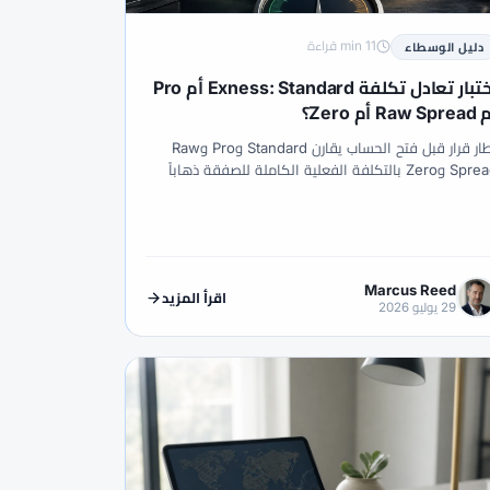
#Plus500
#PKR
#PIX
#
#SAFE
#RoboForex
11 min قراءة
دليل الوسطاء
#STP
#Stocks
#Standard
اختبار تعادل تكلفة Exness: Standard أم Pro
Raw S أم Zero؟
#Trend Following
#TradingView
إطار قرار قبل فتح الحساب يقارن Standard وPro وRaw
#WebTrader
#VPS
#Volet
Spread وZero بالتكلفة الفعلية الكاملة للصفقة ذهاباً
ياباً، لا بأدنى سبريد معلن.
#XM فوركس
#XTB
#Zero
#آسيا
السوق
#أساسيات الفوركس
#أستراليا
#أمريكا
#أمريكا اللاتينية
Marcus Reed
اقرأ المزيد
29 يوليو 2026
لحسابات
#أهلية
#أوبك
#أوزبكستان
#إطار قرار
#إندونيسيا
#إيثريوم
استثمار
#استثمار حلال
#استراتيجية
ت
#الأردن
#الأسهم
ي الفيدرالي
#الاحتيال
#الارتباط