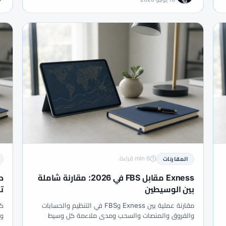
طاء
#وسطاء ECN
#وسطاء فوركس
#وسيط
#وسيط ف
6 min قراءة
المقارنات
Exness مقابل FBS في 2026: مقارنة شاملة
بين الوسيطين
ت
مقارنة عملية بين Exness وFBS في التنظيم والحسابات
والفروق والمنصات والسحب ومدى ملاءمة كل وسيط
وا
لأنماط المتداولين.