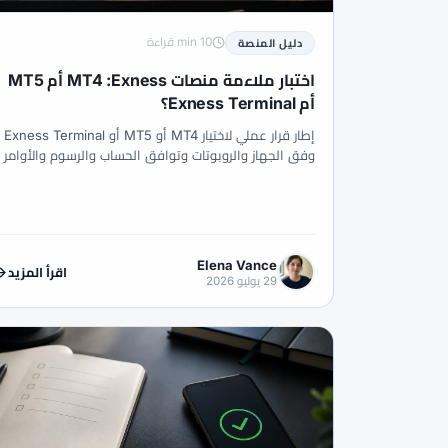
l
#OANDA
#NFP
#News Trading
#Range Trading
#QFMA
#Psychology
#Pro
10 min قراءة
دليل المنصة
#SEC Ghana
#Scams
#Saxo Bank
اختبار ملاءمة منصات Exness: ‏MT4 أم MT5
أم Exness Terminal؟
#Swap-Free
#Swap
#Support
#Strategy
إطار قرار عملي لاختيار MT4 أو MT5 أو Exness Terminal
#US Dollar
#US
#UK
#Trust
وفق الجهاز والروبوتات وتوافق الحساب والرسوم والأوامر
وتعدد الأصول والوصول عبر المتصفح وخطة الطوارئ.
#XAU/USD
#XAU
#XAG/USD
#WTI
#آسيا الوسطى
#أبحاث
#أتمتة التداول
#أسعار الفائدة
#أفريقيا
#أفضل وسيط فو
Elena Vance
اقرأ المزيد
29 يوليو 2026
#أموال افتراضية
#أنظمة
#أنماط الاستمرار
#أوغندا
#إثيوبيا
#إحصائيات
#إدارة ال
#إيثيريوم
#إيداع
#إيداع 5$
#إيداع ا
#استراتيجية التداول
#استراتيجية تداول
#اس
#الأسواق المالية
#الأمان
#الأهلية
#