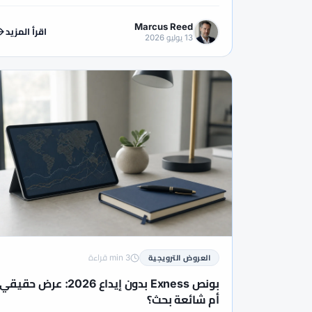
Marcus Reed
اقرأ المزيد
13 يوليو 2026
3 min قراءة
العروض الترويجية
بونص Exness بدون إيداع 2026: عرض حقيقي
أم شائعة بحث؟