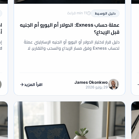
Pip
#Personal Area
#Pepperstone
#Order Types
#Oi
#Risk Management
#Regulation
#Raw Spread
11 min قراءة
دليل الوسيط
#Spreads
#Spread
#Social Trading
#SMC
#SFC
عملة حساب Exness: الدولار أم اليورو أم الجنيه
قبل الإيداع؟
أم pread
#Trading Rules
#Trade Management
#Tickmill
دليل قرار لاختيار الدولار أو اليورو أو الجنيه الإسترليني عملةً
#USDT
#USD/MXN
#USD/JPY
#USD/CNH
#USD
لحساب Exness وفق مسار الإيداع والسحب والتقارير، لا
وفق رمز الأداة التي ستتداولها.
وإ
#XAUUSD
#XM
#XM Global
#XM العالمية
#أدوات التداول
#أدوات الفوركس
#أزواج العملات
#أساسيات 
ركس
#ألمانيا
#أمان
#أمان الوسطاء
#أمان الوسيط
James Okonkwo
اقرأ المزيد
29 يوليو 2026
#أنماط الانعكاس
#أنماط الشارت
#أنواع الأوامر
#أنواع ا
مخاطر
#إدارة مخاطر
#إسلامي
#إشارات
#إشارات التداول
لفوركس
#إيداع صغير
#إيشيموكو
#إيطاليا
#اختراق
#
تراتيجية فوركس
#استضافة
#اقتصاد كلي
#الأداء
#الأدوا
الإستراتيجية
#الإمارات
#الإيداع
#الاتحاد الأوروبي
#الاحتياط