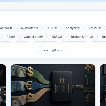
#AvaTrade
#AvaProtect
#ASIC
#Analysis
#AMMC
#CBB
#Capital.com
#BSEC
#Broker Safety
#CMA Uganda
#CMA أوغندا
#CMF
#CMF Tunisia
جميع الوسوم
#Deposits
#DAX40
#CySEC
#cTrader
#Crypto
#EUR/USD
#EU
#eToro
#EIA
#EEAT
#Education
#FRA
#FSA
#FSA Oman
#FSC موريشيوس
#FSCA
#Gold
#Getting Started
#GCC
#GBP/USD
#FXTR
#Islamic Account
#ISC
#Investing
#INR
#IG
#MetaTrader 5
#MetaTrader 4
#MetaTrader
#MENA