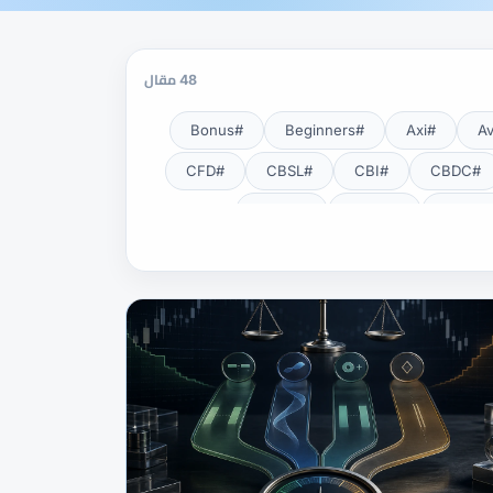
48 مقال
#Bonus
#Beginners
#Axi
#CFD
#CBSL
#CBI
#CBDC
#CNBV
#CMSA
#EA
#DXY
#DFSA
#Exness Terminal
#Exness
#Fundamental Analysis
#HFM
#Guide
#GOLD24-7
#Lot
#KYC
#JSC
#JPY
#NDD
#NBE
#MT5
#MT4