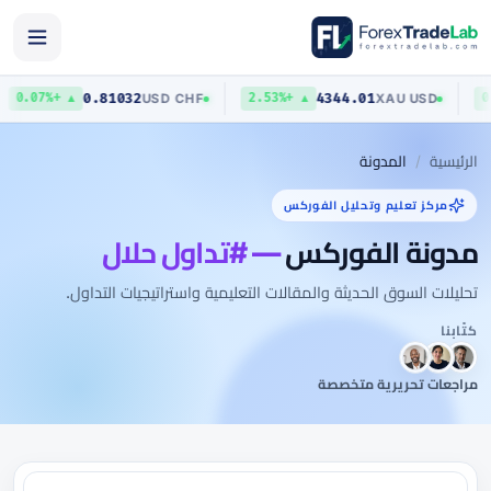
0.81032
4344.01
USD
/
CHF
XAU
/
USD
▲ +0.07%
▲ +2.53%
الرئيسية
المدونة
مركز تعليم وتحليل الفوركس
مدونة الفوركس
— #تداول حلال
تحليلات السوق الحديثة والمقالات التعليمية واستراتيجيات التداول.
كتّابنا
مراجعات تحريرية متخصصة