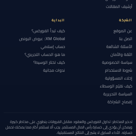
#الأهلية
#الإستراتيجية
#الإمارات
#الإيداع
#الاتحاد الأوروبي
أرشيف المقالات
#الاحتياطي الفيدرالي
#الاحتيال
#الارتباط
#الاستراتيجيات
#الاستراتيجية
#الانضباط
#البحرين
#البرازيل
#البنوك المركزية
الشركة
البداية
#التحقق
#التحليل الأساسي
#التحليل التقني
#التحليل الفني
عن الموقع
كيف تبدأ الفوركس؟
#التحوط
#التداول اليدوي
#التداول اليومي
#التداول بالنسخ
اتصل بنا
XM Global: عروض البونص
#التداول عبر الهاتف
#التداول من الهاتف
#التشيك
#التضخم
الأسئلة الشائعة
حساب إسلامي
الثقة والأمان
ما هو الحساب التجريبي؟
#التعليم
#التقويم الاقتصادي
#التكاليف
#التنظيم
#التنفيذ
سياسة الخصوصية
كيف تختار الوسيط؟
#التوعية بالاحتيال
#الثقة
#الجزائر
#الجلسات
#الجنيه الإسترليني
شروط الاستخدام
ندوات مجانية
#الحاسبات
#الحد الأدنى للإيداع
#الحساب الإسلامي
#الحساب الصغير
إخلاء المسؤولية
#الحسابات
#الحسابات الكبيرة
#الحسابات الممولة
#الخدمة
#الخليج
كيف نقيّم الوسطاء
#الدعم والمقاومة
#الدول المقيدة
#الدولار
#الذكاء الاصطناعي
السياسة التحريرية
#الذهب
#الرافعة المالية
#الربح والخسارة
#الرسوم البيانية
إفصاح الشراكة
#الرسوم والسبريد
#السبريد
#السحب
#السحوبات
#السعودية
#السكالبينغ
#السويد
#السياسة النقدية
#الشارت
#الشرق الأوسط
تحذير المخاطر: تداول الفوركس والعقود مقابل الفروقات ينطوي على مخاطر كبيرة
#الشرق الأوسط وشمال أفريقيا
#الشموع اليابانية
#الصين
ويمكن أن يؤدي إلى خسارة رأس المال المستثمر. يجب ألا تستثمر أكثر مما يمكنك تحمل
خسارته. الأداء السابق لا يشير إلى النتائج المستقبلية.
#العالم العربي
#العراق
#العرض والطلب
#العناية الواجبة
#الفروق