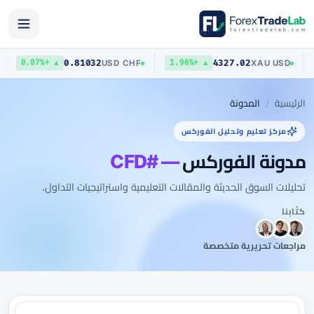
0.81032
4327.02
SD
USD
/
CHF
XAU
/
USD
▲ +0.07%
▲ +1.96%
الرئيسية
المدونة
مركز تعليم وتحليل الفوركس
مدونة الفوركس
— #CFD
تحليلات السوق الحديثة والمقالات التعليمية واستراتيجيات التداول.
كتّابنا
مراجعات تحريرية متخصصة