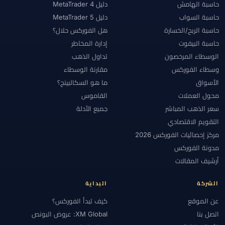
حاسبة الهامش
دليل MetaTrader 4
#روبوتات
#رومانيا
#ساعات التداول
#ساعات السوق
#سبريد
حاسبة السواب
دليل MetaTrader 5
#سبريد منخفض
#سجل التداول
#سحب
#سريلانكا
#سعر الذهب
حاسبة الربح/الخسارة
هل الفوركس حلال؟
#سكالبينج
#سكالبينغ
#سلامة الوسطاء
#سلامة الوسيط
حاسبة البيفوت
إدارة المخاطر
الوسطاء المرخصون
تداول الذهب
#سنغافورة
#سواب
#سواب فري
#سوق الفوركس
#سوينغ
وسطاء الفوركس
مقارنة الوسطاء
#سيسيك
#سيكولوجية
#سيولة الفوركس
#شرعية
الأسواق
ما هو السكالبينج؟
#شركات التمويل
#شروط
#شريك
#شريك XM
#شمال أفريقيا
محول العملات
القاموس
#صانع السوق
#صرف أجنبي
#صرف العملات الأجنبية
#ضريبة
سعر الذهب المباشر
جميع الأدلة
#طاقة
#طرق الدفع
#عالمياً
#عروض
#عقود آجلة
التقويم الاقتصادي
#عقود أسهم
#عقود فروقات
#علم النفس
#علم نفس التداول
مركز إحصائيات الفوركس 2026
#على الإيداع
#عملات رقمية
#عملات مشفرة
#عملة الحساب
مدونة الفوركس
#عمولات الإحالة
#عمولة
#عناية واجبة
#عُمان
#غاز طبيعي
أرشيف المقالات
#غانا
#فتح حساب
#فتح حساب تجريبي
#فتح حساب فوركس
الشركة
البداية
#فتح حساب فوركس تجريبي
#فجوة نهاية الأسبوع
#فحص الاحتيال
عن الموقع
كيف تبدأ الفوركس؟
#فرنسا
#فروق الأسعار
#فضة
#فوركس
#فوركس إسلامي
اتصل بنا
XM Global: عروض البونص
#فوركس حلال
#فوركس للمبتدئين
#فيبوناتشي
#فيتنام