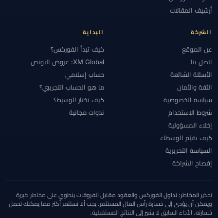
#الأهلية
#الإستراتيجية
#الإمارات
#الإيداع
#الاتحاد الأوروبي
أرشيف المقالات
#الاحتياطي الفيدرالي
#الاحتيال
#الارتباط
#الاستراتيجيات
#الاستراتيجية
#الانضباط
#البحرين
#البرازيل
#البنوك المركزية
الشركة
البداية
#التحقق
#التحليل الأساسي
#التحليل التقني
#التحليل الفني
عن الموقع
كيف تبدأ الفوركس؟
#التحوط
#التداول اليدوي
#التداول اليومي
#التداول بالنسخ
اتصل بنا
XM Global: عروض البونص
#التداول عبر الهاتف
#التداول من الهاتف
#التشيك
#التضخم
الأسئلة الشائعة
حساب إسلامي
الثقة والأمان
ما هو الحساب التجريبي؟
#التعليم
#التقويم الاقتصادي
#التكاليف
#التنظيم
#التنفيذ
سياسة الخصوصية
كيف تختار الوسيط؟
#التوعية بالاحتيال
#الثقة
#الجزائر
#الجلسات
#الجنيه الإسترليني
شروط الاستخدام
ندوات مجانية
#الحاسبات
#الحد الأدنى للإيداع
#الحساب الإسلامي
#الحساب الصغير
إخلاء المسؤولية
#الحسابات
#الحسابات الكبيرة
#الحسابات الممولة
#الخدمة
#الخليج
كيف نقيّم الوسطاء
#الدعم والمقاومة
#الدول المقيدة
#الدولار
#الذكاء الاصطناعي
السياسة التحريرية
#الذهب
#الرافعة المالية
#الربح والخسارة
#الرسوم البيانية
إفصاح الشراكة
#الرسوم والسبريد
#السبريد
#السحب
#السحوبات
#السعودية
#السكالبينغ
#السويد
#السياسة النقدية
#الشارت
#الشرق الأوسط
تحذير المخاطر: تداول الفوركس والعقود مقابل الفروقات ينطوي على مخاطر كبيرة
#الشرق الأوسط وشمال أفريقيا
#الشموع اليابانية
#الشهر الأول
#الصين
ويمكن أن يؤدي إلى خسارة رأس المال المستثمر. يجب ألا تستثمر أكثر مما يمكنك تحمل
خسارته. الأداء السابق لا يشير إلى النتائج المستقبلية.
#العالم العربي
#العراق
#العرض والطلب
#العناية الواجبة
#الفروق