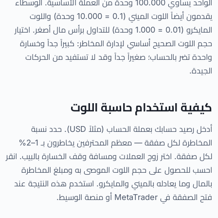
الواحد يساوي 100.000 وحدة من العملة الأساسية. الوسطاء
يقدمون أيضاً اللوت الميني (0.1 = 10.000 وحدة) واللوت
المايكرو (0.01 = 1.000 وحدة) للتداول برأس مال أصغر. اختيار
حجم اللوت الصحيح أساسي لإدارة المخاطر: كبيراً جداً وخسارة
واحدة تضر بالحساب؛ صغيراً جداً وقد لا تستفيد من الحركات
الجيدة.
كيفية استخدام حاسبة اللوت
أدخل رصيد حسابك بعملة الحساب (مثلاً USD). حدد نسبة
المخاطرة لكل صفقة — معظم المحترفين يخاطرون بـ 1–2%
لكل صفقة. اختر زوج العملات ومسافة وقف الخسارة بالبيب. انقر
احسب للحصول على حجم اللوت الموصى به ومبلغ المخاطرة
بالمال وما يعادله بالميني والمايكرو. استخدم هذه النتيجة عند
فتح الصفقة في MetaTrader أو منصة الوسيط.