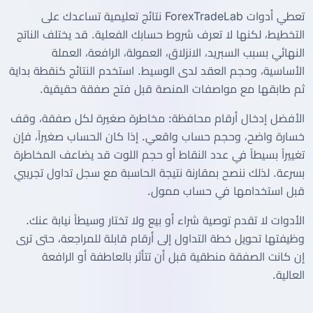
تعطي أدوات ForexTradeLab نتائج تعليمية تساعدك على
التخطيط، لكنها لا تعرف شروط حسابك الفعلية. قد يختلف الناتج
النهائي بسبب السبريد، الانزلاق، العمولة، الرافعة، العملة
الأساسية، وحجم العقد لدى الوسيط. استخدم النتائج كنقطة بداية
ثم طابقها مع مواصفات المنصة قبل فتح صفقة حقيقية.
الأفضل إدخال أرقام محافظة: مخاطرة صغيرة لكل صفقة، وقف
خسارة واضح، وحجم حساب واقعي. إذا كان الحساب صغيراً، فإن
تغييراً بسيطاً في عدد النقاط أو حجم اللوت قد يضاعف المخاطرة
بسرعة. لذلك ننصح بمقارنة نتيجة الحاسبة مع سجل تداول تجريبي
قبل استخدامها في حساب ممول.
الأدوات لا تقدم توصية شراء أو بيع ولا تختار وسيطاً نيابة عنك.
وظيفتها تحويل خطة التداول إلى أرقام قابلة للمراجعة، حتى ترى
إن كانت الصفقة منطقية قبل أن تتأثر بالعاطفة أو الرافعة
العالية.