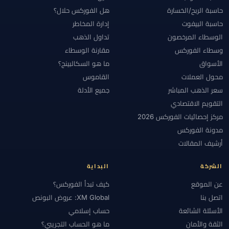
حاسبة الربح/الخسارة
هل الفوركس حلال؟
حاسبة البيفوت
إدارة المخاطر
الوسطاء المرخصون
تداول الذهب
وسطاء الفوركس
مقارنة الوسطاء
الأسواق
ما هو السكالبينج؟
محول العملات
القاموس
سعر الذهب المباشر
جميع الأدلة
التقويم الاقتصادي
مركز إحصائيات الفوركس 2026
مدونة الفوركس
أرشيف المقالات
الشركة
البداية
عن الموقع
كيف تبدأ الفوركس؟
اتصل بنا
XM Global: عروض البونص
الأسئلة الشائعة
حساب إسلامي
الثقة والأمان
ما هو الحساب التجريبي؟