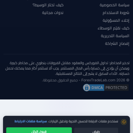
سياسة الخصوصية
كيف تختار الوسيط؟
شروط الاستخدام
ندوات مجانية
إخلاء المسؤولية
كيف نقيّم الوسطاء
السياسة التحريرية
إفصاح الشراكة
تحذير المخاطر: تداول الفوركس والعقود مقابل الفروقات ينطوي على مخاطر كبيرة
ويمكن أن يؤدي إلى خسارة رأس المال المستثمر. يجب ألا تستثمر أكثر مما يمكنك تحمل
خسارته. الأداء السابق لا يشير إلى النتائج المستقبلية.
© 2026 ForexTradeLab.com - جميع الحقوق محفوظة.
موافقة ملفات تعريف الارتباط
نستخدم ملفات الارتباط لتحسين التجربة وتحليل الزيارات.
سياسة ملفات الارتباط
رفض
قبول الكل