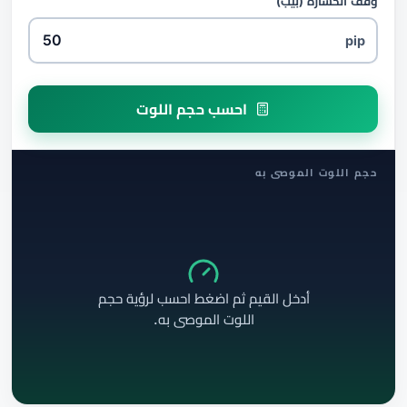
وقف الخسارة (بيب)
pip
احسب حجم اللوت
حجم اللوت الموصى به
أدخل القيم ثم اضغط احسب لرؤية حجم
اللوت الموصى به.