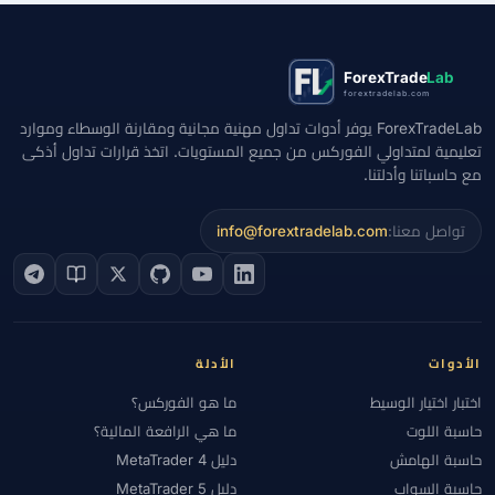
ForexTrade
Lab
forextradelab.com
ForexTradeLab يوفر أدوات تداول مهنية مجانية ومقارنة الوسطاء وموارد
تعليمية لمتداولي الفوركس من جميع المستويات. اتخذ قرارات تداول أذكى
مع حاسباتنا وأدلتنا.
تواصل معنا:
info@forextradelab.com
الأدوات
الأدلة
اختبار اختيار الوسيط
ما هو الفوركس؟
حاسبة اللوت
ما هي الرافعة المالية؟
حاسبة الهامش
دليل MetaTrader 4
حاسبة السواب
دليل MetaTrader 5