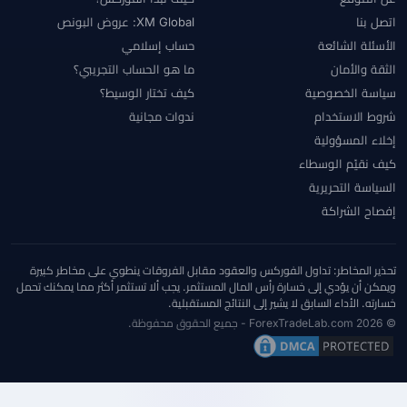
اتصل بنا
XM Global: عروض البونص
الأسئلة الشائعة
حساب إسلامي
الثقة والأمان
ما هو الحساب التجريبي؟
سياسة الخصوصية
كيف تختار الوسيط؟
شروط الاستخدام
ندوات مجانية
إخلاء المسؤولية
كيف نقيّم الوسطاء
السياسة التحريرية
إفصاح الشراكة
تحذير المخاطر: تداول الفوركس والعقود مقابل الفروقات ينطوي على مخاطر كبيرة
ويمكن أن يؤدي إلى خسارة رأس المال المستثمر. يجب ألا تستثمر أكثر مما يمكنك تحمل
خسارته. الأداء السابق لا يشير إلى النتائج المستقبلية.
© 2026 ForexTradeLab.com - جميع الحقوق محفوظة.