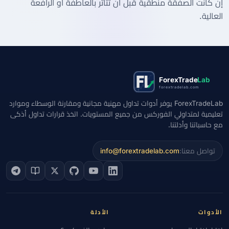
إن كانت الصفقة منطقية قبل أن تتأثر بالعاطفة أو الرافعة
العالية.
ForexTrade
Lab
forextradelab.com
ForexTradeLab يوفر أدوات تداول مهنية مجانية ومقارنة الوسطاء وموارد
تعليمية لمتداولي الفوركس من جميع المستويات. اتخذ قرارات تداول أذكى
مع حاسباتنا وأدلتنا.
تواصل معنا:
info@forextradelab.com
الأدوات
الأدلة