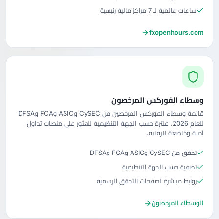
ساعات عالمية لـ 7 مراكز مالية رئيسية
fxopenhours.com
وسطاء الفوركس المرخصون
قائمة وسطاء الفوركس المرخصين من CySEC وASIC وFCA وDFSA
للعام 2026. فلترة حسب الجهة التنظيمية للعثور على منصات تداول
آمنة وخاضعة للرقابة.
تحقق من CySEC وASIC وFCA وDFSA
تصفية حسب الجهة التنظيمية
روابط مباشرة لصفحات التحقق الرسمية
الوسطاء المرخصون