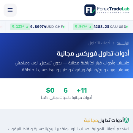
0.80974
4288.25
USD
USD
/
CHF
XAU
/
USD
▲ +0.12%
▲ +0.94%
أدوات التداول
الرئيسية
أدوات تداول فوركس مجانية
حاسبات وأدوات قرار احترافية مجانية — بدون تسجيل. لوت وهامش
وسواب وبيب وربح/خسارة وبيفوت واختبار وسيط حسب المنطقة.
$0
6
11+
أدوات مجانية
حاسبات
مجاني دائماً
أدوات تداول
مجانية
استخدم أدواتنا المهنية لحساب اللوت وتقدير الربح/الخسارة ونقاط البيفوت