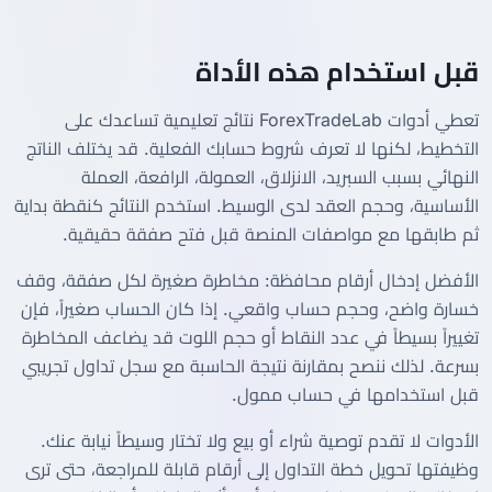
قبل استخدام هذه الأداة
تعطي أدوات ForexTradeLab نتائج تعليمية تساعدك على
التخطيط، لكنها لا تعرف شروط حسابك الفعلية. قد يختلف الناتج
النهائي بسبب السبريد، الانزلاق، العمولة، الرافعة، العملة
الأساسية، وحجم العقد لدى الوسيط. استخدم النتائج كنقطة بداية
ثم طابقها مع مواصفات المنصة قبل فتح صفقة حقيقية.
الأفضل إدخال أرقام محافظة: مخاطرة صغيرة لكل صفقة، وقف
خسارة واضح، وحجم حساب واقعي. إذا كان الحساب صغيراً، فإن
تغييراً بسيطاً في عدد النقاط أو حجم اللوت قد يضاعف المخاطرة
بسرعة. لذلك ننصح بمقارنة نتيجة الحاسبة مع سجل تداول تجريبي
قبل استخدامها في حساب ممول.
الأدوات لا تقدم توصية شراء أو بيع ولا تختار وسيطاً نيابة عنك.
وظيفتها تحويل خطة التداول إلى أرقام قابلة للمراجعة، حتى ترى