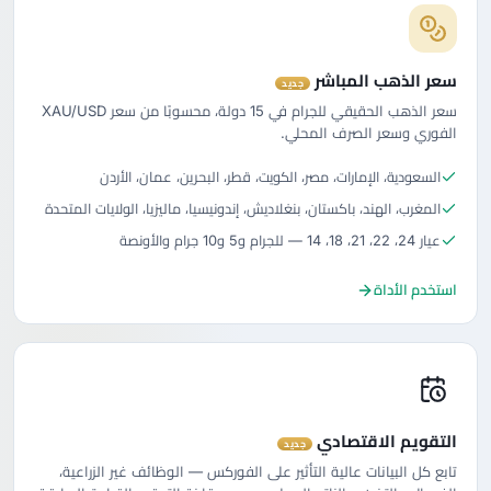
سعر الذهب المباشر
جديد
سعر الذهب الحقيقي للجرام في 15 دولة، محسوبًا من سعر XAU/USD
الفوري وسعر الصرف المحلي.
السعودية، الإمارات، مصر، الكويت، قطر، البحرين، عمان، الأردن
المغرب، الهند، باكستان، بنغلاديش، إندونيسيا، ماليزيا، الولايات المتحدة
عيار 24، 22، 21، 18، 14 — للجرام و5 و10 جرام والأونصة
استخدم الأداة
التقويم الاقتصادي
جديد
تابع كل البيانات عالية التأثير على الفوركس — الوظائف غير الزراعية،