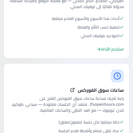
الفيدرالي، التضخم، الناتج المحلي — مع مقارنة التوقع بالقراءة السابقة،
محوّلة تلقائيًا إلى توقيتك المحلي.
أحداث هذا الأسبوع والأسبوع القادم مباشرة
تصفية حسب التأثير والعملة
المواعيد بتوقيتك المحلي
استخدم الأداة
ساعات سوق الفوركس
رابط شريك لساعة ساعات سوق الفوركس (تفتح على
fxopenhours.com). شاهد أي الجلسات مفتوحة — سيدني، طوكيو،
لندن، نيويورك — مع العد التنازلي والساعات العالمية.
حالة مباشرة لكل جلسة (مفتوح/مغلق)
عداد تنازلي مباشر وأشرطة تقدم الجلسة