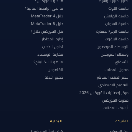
اختبار اختيار الوسيط
ما هو الفوركس؟
حاسبة اللوت
ما هي الرافعة المالية؟
حاسبة الهامش
دليل MetaTrader 4
حاسبة السواب
دليل MetaTrader 5
حاسبة الربح/الخسارة
هل الفوركس حلال؟
حاسبة البيفوت
إدارة المخاطر
الوسطاء المرخصون
تداول الذهب
وسطاء الفوركس
مقارنة الوسطاء
الأسواق
ما هو السكالبينج؟
محول العملات
القاموس
سعر الذهب المباشر
جميع الأدلة
التقويم الاقتصادي
مركز إحصائيات الفوركس 2026
مدونة الفوركس
أرشيف المقالات
الشركة
البداية
عن الموقع
كيف تبدأ الفوركس؟