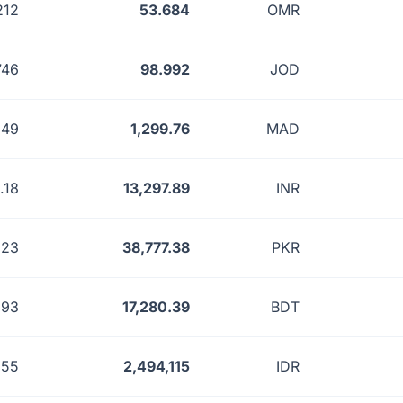
212
53.684
OMR
746
98.992
JOD
.49
1,299.76
MAD
.18
13,297.89
INR
.23
38,777.38
PKR
.93
17,280.39
BDT
355
2,494,115
IDR