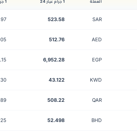
العملة
1 جرام عيار 24
1 جرام عيار 22
.97
523.58
SAR
.05
512.76
AED
.15
6,952.28
EGP
530
43.122
KWD
.89
508.22
QAR
125
52.498
BHD