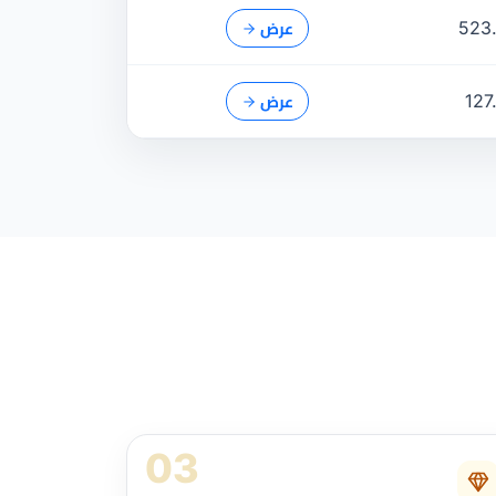
523
عرض
127
عرض
03