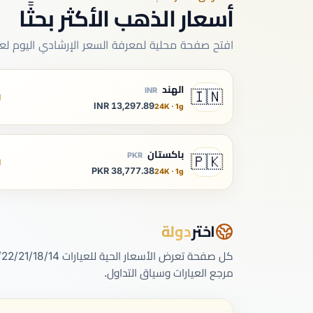
أسعار الذهب الأكثر بحثًا
افتح صفحة محلية لمعرفة السعر الإرشادي اليوم لعياري 24
الهند
INR
🇮🇳
13,297.89 INR
24K · 1g
باكستان
PKR
🇵🇰
38,777.38 PKR
24K · 1g
اختر
دولة
مرجع العيارات وسياق التداول.