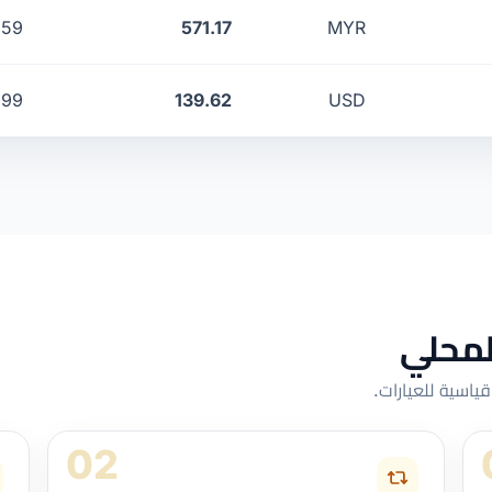
.59
571.17
MYR
.99
139.62
USD
لمحلي
اسية للعيارات.
02