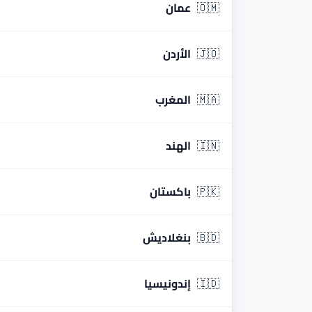
🇴🇲
عمان
🇯🇴
الأردن
🇲🇦
المغرب
🇮🇳
الهند
🇵🇰
باكستان
🇧🇩
بنغلاديش
🇮🇩
إندونيسيا