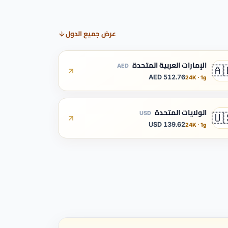
عرض جميع الدول
الإمارات العربية المتحدة
AED
🇦
512.76 AED
24K · 1g
الولايات المتحدة
USD
🇺
139.62 USD
24K · 1g