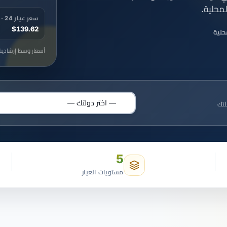
سعر عيار 24 · جرام
$139.62
أسعار وسط إرشادية 
لتك
اختر دولتك
5
مستويات العيار