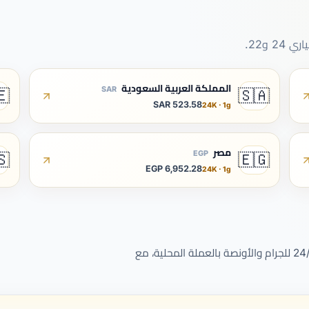
 و22.
المملكة العربية السعودية
SAR
🇪
🇸🇦
523.58 SAR
24K · 1g
مصر
EGP
🇸
🇪🇬
6,952.28 EGP
24K · 1g
كل صفحة تعرض الأسعار الحية للعيارات 24/22/21/18/14 للجرام والأونصة بالعملة المحلية، مع