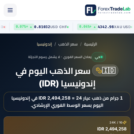
0.81032
4342.98
D
/
USD
USD
/
CHF
XAU
/
U
▲ +0.07%
▲ +0.04%
الرئيسية
سعر الذهب
إندونيسيا
حي
يعادل السعر الفوري · لا يشمل رسوم التجزئة
سعر الذهب اليوم في
🇮🇩
إندونيسيا (IDR)
1 جرام من ذهب عيار 24 = 2,494,258 IDR في إندونيسيا
اليوم بسعر الوسط الفوري الإرشادي.
24K / 1G
2,494,258 IDR