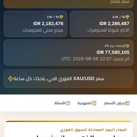
سعر مباشر
21K / 1G
22K / 1G
2,182,476 IDR
2,286,487 IDR
الأكثر شيوعًا للمجوهرات
مرجع محلي للمجوهرات
أونصة عيار 24
77,580,105 IDR
آخر تحديث UTC:
2026-08-08 22:07
سعر XAU/USD الفوري الحي، يتحدّث كل ساعة
جدول الأسعار
المنهجية
الأسئلة
أسعار اليوم المعادلة للسوق الفوري