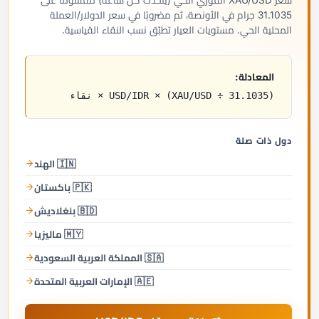
سعر XAU/USD الفوري الحي (يتحدّث كل ساعة) مقسومًا على
31.1035 جرام في الأونصة، ثم مضروبًا في سعر الدولار/العملة
المحلية الحي. مستويات العيار تطبّق نسب النقاء القياسية.
المعادلة:
(XAU/USD ÷ 31.1035) × USD/IDR × نقاء
دول ذات صلة
🇮🇳 الهند
🇵🇰 باكستان
🇧🇩 بنغلاديش
🇲🇾 ماليزيا
🇸🇦 المملكة العربية السعودية
🇦🇪 الإمارات العربية المتحدة