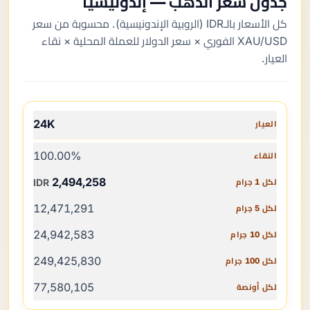
جدول سعر الذهب — إندونيسيا
كل الأسعار بالـIDR (الروبية الإندونيسية). محسوبة من سعر
XAU/USD الفوري × سعر الدولار للعملة المحلية × نقاء
العيار.
العيار
24K
النقاء
100.00%
لكل 1 جرام
2,494,258
IDR
لكل 5 جرام
12,471,291
لكل 10 جرام
24,942,583
لكل 100 جرام
249,425,830
لكل أونصة
77,580,105