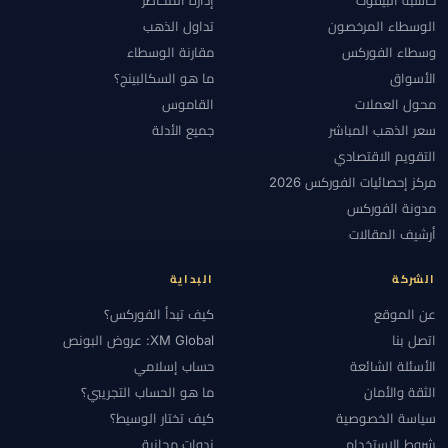
الوسطاء المرخصون
تداول الذهب
وسطاء الفوركس
مقارنة الوسطاء
الأسواق
ما هو السكالبينج؟
محول العملات
القاموس
سعر الذهب المباشر
جميع الأدلة
التقويم الاقتصادي
مركز إحصائيات الفوركس 2026
مدونة الفوركس
أرشيف المقالات
الشركة
البداية
عن الموقع
كيف تبدأ الفوركس؟
اتصل بنا
XM Global: عروض البونص
الأسئلة الشائعة
حساب إسلامي
الثقة والأمان
ما هو الحساب التجريبي؟
سياسة الخصوصية
كيف تختار الوسيط؟
شروط الاستخدام
ندوات مجانية