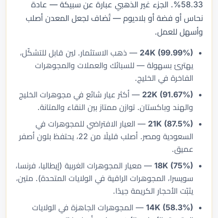
58.33%. الجزء غير الذهبي عبارة عن سبيكة — عادة
نحاس أو فضة أو بلاديوم — تُضاف لجعل المعدن أصلب
وأسهل للعمل.
24K (99.99%)
— ذهب الاستثمار. لين قابل للتشكّل،
يهترئ بسهولة — للسبائك والعملات والمجوهرات
الفاخرة في الخليج.
22K (91.67%)
— أكثر عيار شائع في مجوهرات الخليج
والهند وباكستان. توازن ممتاز بين النقاء والمتانة.
21K (87.5%)
— العيار الافتراضي للمجوهرات في
السعودية ومصر. أصلب قليلًا من 22، يحتفظ بلون أصفر
عميق.
18K (75%)
— معيار المجوهرات الغربية (إيطاليا، فرنسا،
سويسرا، المجوهرات الراقية في الولايات المتحدة). متين،
يثبّت الأحجار الكريمة جيدًا.
14K (58.3%)
— المجوهرات الجاهزة في الولايات