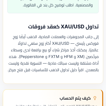
والمصنعية. اطلب توضيح كل بند في الفاتورة.
تداول XAU/USD كعقد فروقات
إلى جانب المجوهرات والعملات المادية، الذهب أيضًا زوج
فوركس رئيسي — XAU/USD أكثر زوج سلعي تداولًا
عالميًا. يمكنك أخذ مراكز شراء أو بيع برافعة لدى وسطاء
مرخّصين (XM و HFM و FXTM و Pepperstone). هذه
أداة مشتقة وليست سبائك مادية — التسوية نقدية وليست
بالمعدن. اقرأ دليل تداول الذهب للأساسيات قبل فتح مركز.
كيف يتم الحساب