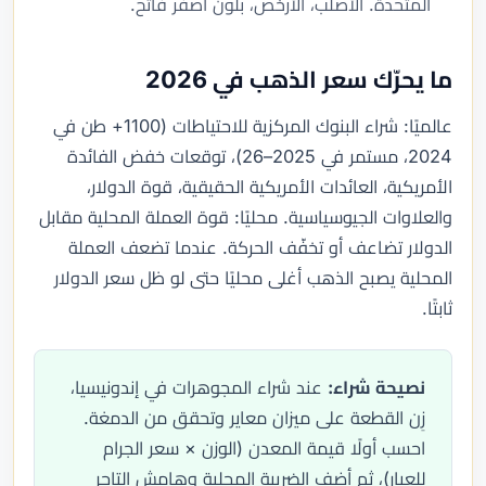
المتحدة. الأصلب، الأرخص، بلون أصفر فاتح.
ما يحرّك سعر الذهب في 2026
عالميًا: شراء البنوك المركزية للاحتياطات (1100+ طن في
2024، مستمر في 2025–26)، توقعات خفض الفائدة
الأمريكية، العائدات الأمريكية الحقيقية، قوة الدولار،
والعلاوات الجيوسياسية. محليًا: قوة العملة المحلية مقابل
الدولار تضاعف أو تخفّف الحركة. عندما تضعف العملة
المحلية يصبح الذهب أغلى محليًا حتى لو ظل سعر الدولار
ثابتًا.
نصيحة شراء:
عند شراء المجوهرات في إندونيسيا،
زِن القطعة على ميزان معاير وتحقق من الدمغة.
احسب أولًا قيمة المعدن (الوزن × سعر الجرام
للعيار)، ثم أضف الضريبة المحلية وهامش التاجر