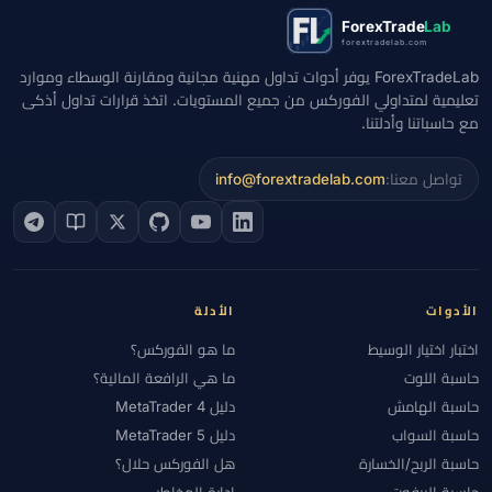
ForexTrade
Lab
forextradelab.com
ForexTradeLab يوفر أدوات تداول مهنية مجانية ومقارنة الوسطاء وموارد
تعليمية لمتداولي الفوركس من جميع المستويات. اتخذ قرارات تداول أذكى
مع حاسباتنا وأدلتنا.
تواصل معنا:
info@forextradelab.com
الأدوات
الأدلة
اختبار اختيار الوسيط
ما هو الفوركس؟
حاسبة اللوت
ما هي الرافعة المالية؟
حاسبة الهامش
دليل MetaTrader 4
حاسبة السواب
دليل MetaTrader 5
حاسبة الربح/الخسارة
هل الفوركس حلال؟
حاسبة البيفوت
إدارة المخاطر