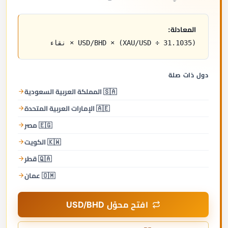
المعادلة:
(XAU/USD ÷ 31.1035) × USD/BHD × نقاء
دول ذات صلة
🇸🇦 المملكة العربية السعودية
🇦🇪 الإمارات العربية المتحدة
🇪🇬 مصر
🇰🇼 الكويت
🇶🇦 قطر
🇴🇲 عمان
افتح محوّل USD/BHD