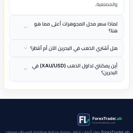
والمصنعية.
لماذا سعر محل المجوهرات أعلى مما هو
هنا؟
هل أشتري الذهب في البحرين الآن أم أنتظر؟
أين يمكنني تداول الذهب (XAU/USD) في
البحرين؟
ForexTrade
Lab
forextradelab.com
ForexTradeLab يوفر أدوات تداول مهنية مجانية ومقارنة الوسطاء وموارد