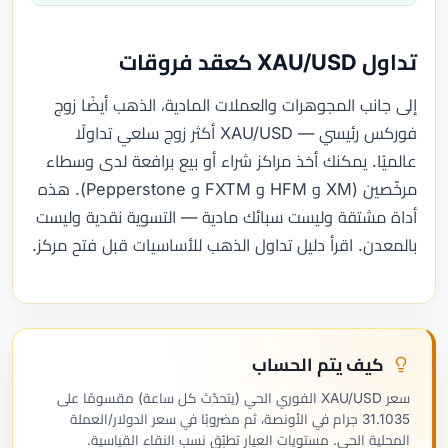
تداول XAU/USD كعقد فروقات
إلى جانب المجوهرات والعملات المادية، الذهب أيضًا زوج
فوركس رئيسي — XAU/USD أكثر زوج سلعي تداولًا
عالميًا. يمكنك أخذ مراكز شراء أو بيع برافعة لدى وسطاء
مرخّصين (XM و HFM و FXTM و Pepperstone). هذه
أداة مشتقة وليست سبائك مادية — التسوية نقدية وليست
بالمعدن. اقرأ دليل تداول الذهب للأساسيات قبل فتح مركز.
كيف يتم الحساب
سعر XAU/USD الفوري الحي (يتحدّث كل ساعة) مقسومًا على
31.1035 جرام في الأونصة، ثم مضروبًا في سعر الدولار/العملة
المحلية الحي. مستويات العيار تطبّق نسب النقاء القياسية.