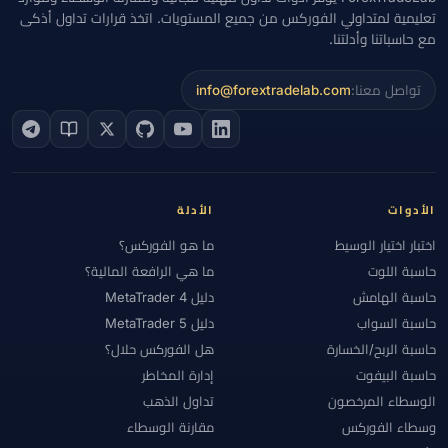
تعليمية لمتداولي الفوركس من جميع المستويات. اتخذ قرارات تداول أذكى
مع حاسباتنا وأدلتنا.
تواصل معنا:
info@forextradelab.com
الأدوات
الأدلة
اختبار اختيار الوسيط
ما هو الفوركس؟
حاسبة اللوت
ما هي الرافعة المالية؟
حاسبة الهامش
دليل MetaTrader 4
حاسبة السواب
دليل MetaTrader 5
حاسبة الربح/الخسارة
هل الفوركس حلال؟
حاسبة البيفوت
إدارة المخاطر
الوسطاء المرخصون
تداول الذهب
وسطاء الفوركس
مقارنة الوسطاء