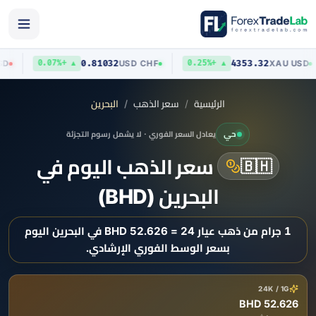
0.81032
4353.32
UD
/
USD
USD
/
CHF
XAU
/
▲ +0.07%
▲ +0.25%
الرئيسية
سعر الذهب
البحرين
حي
يعادل السعر الفوري · لا يشمل رسوم التجزئة
سعر الذهب اليوم في
🇧🇭
البحرين (BHD)
1 جرام من ذهب عيار 24 = 52.626 BHD في البحرين اليوم
بسعر الوسط الفوري الإرشادي.
24K / 1G
52.626 BHD