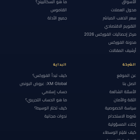
الأسواق
ما هو السكالبينج؟
محول العملات
القاموس
سعر الذهب المباشر
جميع الأدلة
التقويم الاقتصادي
مركز إحصائيات الفوركس 2026
مدونة الفوركس
أرشيف المقالات
الشركة
البداية
عن الموقع
كيف تبدأ الفوركس؟
اتصل بنا
XM Global: عروض البونص
الأسئلة الشائعة
حساب إسلامي
الثقة والأمان
ما هو الحساب التجريبي؟
سياسة الخصوصية
كيف تختار الوسيط؟
شروط الاستخدام
ندوات مجانية
إخلاء المسؤولية
كيف نقيّم الوسطاء