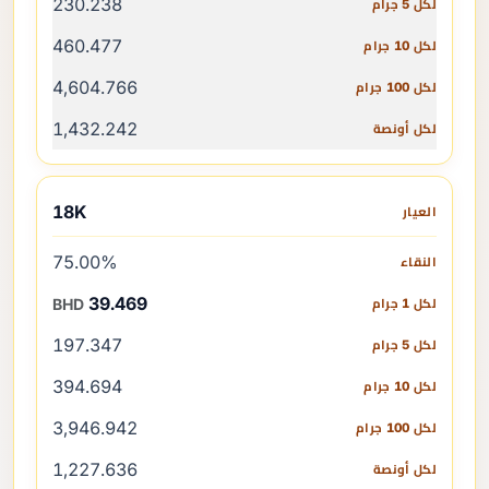
230.238
460.477
4,604.766
1,432.242
18K
75.00%
39.469
BHD
197.347
394.694
3,946.942
1,227.636