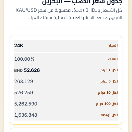
جدول سعر الذهب — البحرين
كل الأسعار بالـBHD (د.ب). محسوبة من سعر XAU/USD
الفوري × سعر الدولار للعملة المحلية × نقاء العيار.
العيار
24K
النقاء
100.00%
لكل 1 جرام
52.626
BHD
لكل 5 جرام
263.129
لكل 10 جرام
526.259
لكل 100 جرام
5,262.590
لكل أونصة
1,636.848