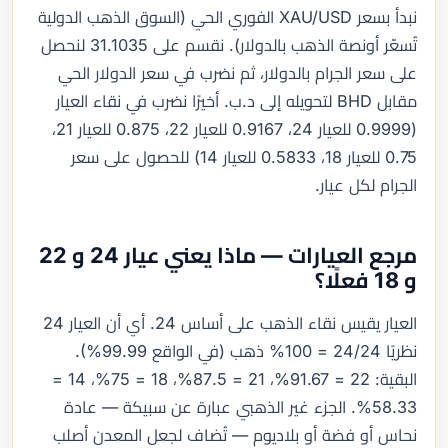
نبدأ بسعر XAU/USD الفوري الحي (السوق الذهب الدولية
تُسعّر أونصة الذهب بالدولار). نقسم على 31.1035 لنحصل
على سعر الجرام بالدولار، ثم نضرب في سعر الدولار الحي
مقابل BHD لتحويله إلى د.ب. أخيرًا نضرب في نقاء العيار
(0.9999 للعيار 24، 0.9167 للعيار 22، 0.875 للعيار 21،
0.75 للعيار 18، 0.5833 للعيار 14) للحصول على سعر
الجرام لكل عيار.
مرجع العيارات — ماذا يعني عيار 24 و 22
و 18 فعلًا؟
العيار يقيس نقاء الذهب على أساس 24. أي أن العيار 24
نظريًا 24/24 = 100% ذهب (في الواقع 99.99%).
البقية: 22 = 91.67%، 21 = 87.5%، 18 = 75%، 14 =
58.33%. الجزء غير الذهبي عبارة عن سبيكة — عادة
نحاس أو فضة أو بلاديوم — تُضاف لجعل المعدن أصلب