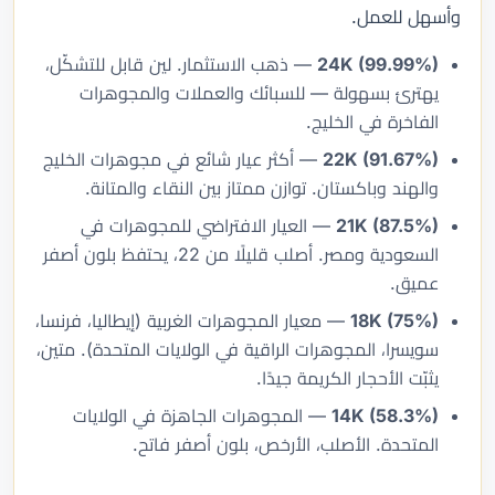
وأسهل للعمل.
24K (99.99%)
— ذهب الاستثمار. لين قابل للتشكّل،
يهترئ بسهولة — للسبائك والعملات والمجوهرات
الفاخرة في الخليج.
22K (91.67%)
— أكثر عيار شائع في مجوهرات الخليج
والهند وباكستان. توازن ممتاز بين النقاء والمتانة.
21K (87.5%)
— العيار الافتراضي للمجوهرات في
السعودية ومصر. أصلب قليلًا من 22، يحتفظ بلون أصفر
عميق.
18K (75%)
— معيار المجوهرات الغربية (إيطاليا، فرنسا،
سويسرا، المجوهرات الراقية في الولايات المتحدة). متين،
يثبّت الأحجار الكريمة جيدًا.
14K (58.3%)
— المجوهرات الجاهزة في الولايات
المتحدة. الأصلب، الأرخص، بلون أصفر فاتح.