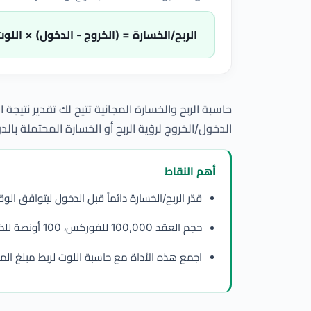
الربح/الخسارة = (الخروج - الدخول) × اللو
حاسبة الربح والخسارة المجانية تتيح لك تقدير نتيجة
الدخول/الخروج لرؤية الربح أو الخسارة المحتملة بالدو
أهم النقاط
قدّر الربح/الخسارة دائماً قبل الدخول ليتوافق 
حجم العقد 100,000 للفوركس، 100 أونصة للذهب، 5,000 أونصة للفضة.
اجمع هذه الأداة مع حاسبة اللوت لربط مبلغ الم