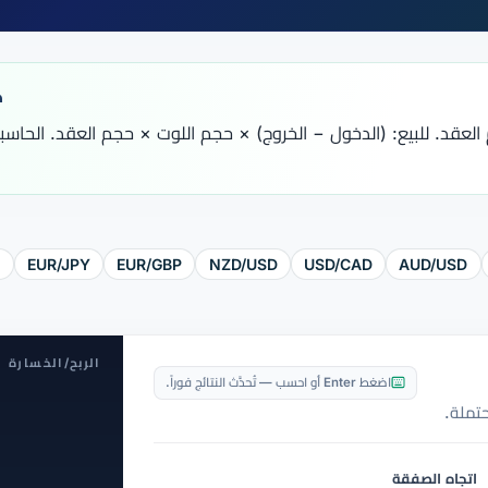
ك
العقد. للبيع: (الدخول − الخروج) × حجم اللوت × حجم العقد. الحاسب
Y
EUR/JPY
EUR/GBP
NZD/USD
USD/CAD
AUD/USD
الربح/الخسارة
اضغط Enter أو احسب — تُحدَّث النتائج فوراً.
تملة.
اتجاه الصفقة