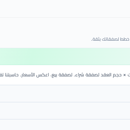
 خطط لصفقاتك بثقة.
 × حجم العقد لصفقة شراء. لصفقة بيع، اعكس الأسعار. حاسبتنا تفعل ه