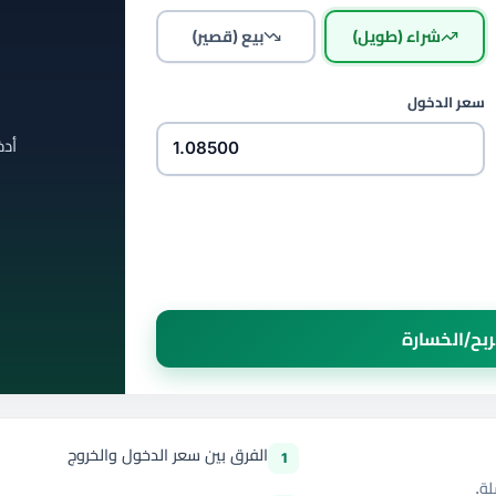
شراء (طويل)
بيع (قصير)
سعر الدخول
أدخ
بح/الخسارة
الفرق بين سعر الدخول والخروج
1
ة.