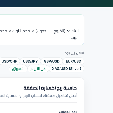
جميع الأدلة
القاموس
دورات الفوركس
من 50 عملة، اتجاهان.
جميع الأدوات
للشراء: (الخروج − الدخول) × حجم اللوت × حجم 
البيب.
انتقل إلى زوج
USD/CHF
USD/JPY
GBP/USD
EUR/USD
XAG/USD (Silver)
كل الأزواج
الأسواق
حاسبة ربح/خسارة الصفقة
أدخل تفاصيل صفقتك لحساب الربح أو الخسارة المح
زوج العملات