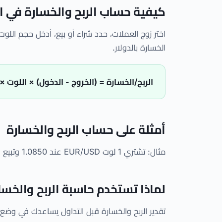
كيفية حساب الربح والخسارة في 
اختر زوج العملات، حدد شراء أو بيع، أدخل حجم اللو
الخسارة بالدولار.
الربح/الخسارة = (الخروج - الدخول) × اللوت ×
أمثلة على حساب الربح والخسارة
مثال: تشتري 1 لوت EUR/USD عند 1.0850 وتبيع عند 1.0900. الفرق 50 بيب. بقيمة بيب $10، ربحك $500. إذا انخفض السعر إلى 1.0800، تخسر 50 بيب = $500.
لماذا تستخدم حاسبة الربح والخسا
تقدير الربح والخسارة قبل التداول يساعدك في وضع