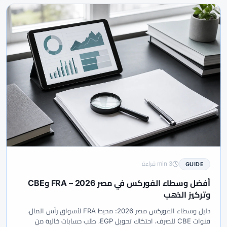
#إحصائيات
#إدارة المخاطر
#إدارة مخاطر
#إسلامي
#إشارات
#إشارات التداول
#إطار قرار
#إندونيسيا
#إيثريوم
#إيثيريوم
#إيداع
#إيداع 5$
#إيداع الفوركس
#إيداع صغير
#إيشيموكو
#إيطاليا
#اختراق
#استثمار
#استثمار حلال
#استراتيجية
#استراتيجية التداول
#استراتيجية تداول
#استراتيجية فوركس
#استضافة
#اقتصاد كلي
#الأداء
#الأدوات
#الأردن
#الأسهم
#الأسواق المالية
#الأمان
#الأهلية
#الإستراتيجية
#الإمارات
#الإيداع
#الاتحاد الأوروبي
#الاحتياطي الفيدرالي
#الاحتيال
#الارتباط
#الاستراتيجيات
#الاستراتيجية
#الانضباط
#البحرين
#البرازيل
#البنوك المركزية
#التحقق
#التحليل الأساسي
#التحليل التقني
#التحليل الفني
#التحوط
#التداول اليدوي
#التداول اليومي
#التداول بالنسخ
3 min قراءة
GUIDE
#التداول عبر الهاتف
#التداول من الهاتف
#التشيك
#التضخم
أفضل وسطاء الفوركس في مصر 2026 – FRA وCBE
#التعليم
#التقويم الاقتصادي
#التكاليف
#التنظيم
#التنفيذ
وتركيز الذهب
#التوعية بالاحتيال
#الثقة
#الجزائر
#الجلسات
#الجنيه الإسترليني
دليل وسطاء الفوركس مصر 2026: محيط FRA لأسواق رأس المال،
#الحاسبات
#الحد الأدنى للإيداع
#الحساب الإسلامي
#الحساب الصغير
قنوات CBE للصرف، احتكاك تحويل EGP، طلب حسابات خالية من