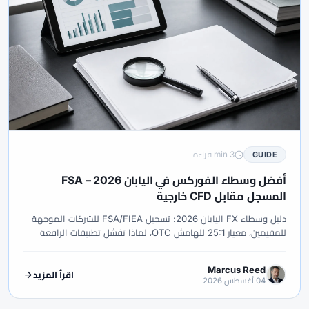
#Saxo Bank
#SAFE
#RoboForex
#Risk Management
#Social Trading
#SMC
#SFC
#SEC Ghana
#Scams
#STP
#Stocks
#Standard
#Spreads
#Spread
#Tickmill
#Swap-Free
#Swap
#Support
#Strategy
#TradingView
#Trading Rules
#Trade Management
#USD
#US Dollar
#US
#UK
#Trust
#Trend Following
#Volet
#USDT
#USD/MXN
#USD/JPY
#USD/CNH
#XAU/USD
#XAU
#XAG/USD
#WTI
#WebTrader
#VPS
3 min قراءة
GUIDE
#XAUUSD
#XM
#XM Global
#XM العالمية
#XM فوركس
أفضل وسطاء الفوركس في اليابان 2026 – FSA
#XTB
#Zero
#آسيا
#آسيا الوسطى
#أبحاث
#أتمتة التداول
المسجل مقابل CFD خارجية
#أدوات التداول
#أدوات الفوركس
#أزواج العملات
#أساسيات السوق
دليل وسطاء FX اليابان 2026: تسجيل FSA/FIEA للشركات الموجهة
#أساسيات الفوركس
#أستراليا
#أسعار الفائدة
#أفريقيا
للمقيمين، معيار 25:1 للهامش OTC، لماذا تفشل تطبيقات الرافعة
العالية، جلسات USD/JPY وتحذير ضريبي.
#أفضل وسيط فوركس
#ألمانيا
#أمان
#أمان الوسطاء
#أمان الوسيط
#أمريكا
#أمريكا اللاتينية
#أموال افتراضية
#أنظمة
Marcus Reed
اقرأ المزيد
04 أغسطس 2026
#أنماط الاستمرار
#أنماط الانعكاس
#أنماط الشارت
#أنواع الأوامر
#أنواع الحسابات
#أهلية
#أوبك
#أوزبكستان
#أوغندا
#إثيوبيا