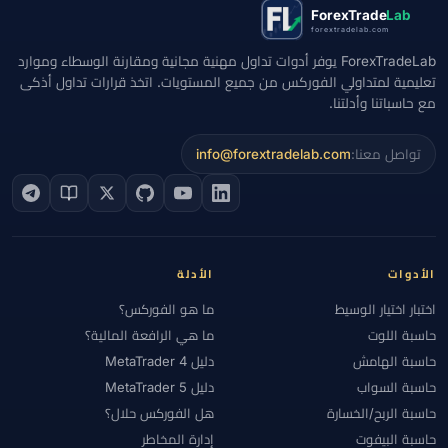
ForexTrade
Lab
forextradelab.com
ForexTradeLab يوفر أدوات تداول مهنية مجانية ومقارنة الوسطاء وموارد
تعليمية لمتداولي الفوركس من جميع المستويات. اتخذ قرارات تداول أذكى
مع حاسباتنا وأدلتنا.
تواصل معنا:
info@forextradelab.com
الأدوات
الأدلة
اختبار اختيار الوسيط
ما هو الفوركس؟
حاسبة اللوت
ما هي الرافعة المالية؟
حاسبة الهامش
دليل MetaTrader 4
حاسبة السواب
دليل MetaTrader 5
حاسبة الربح/الخسارة
هل الفوركس حلال؟
حاسبة البيفوت
إدارة المخاطر