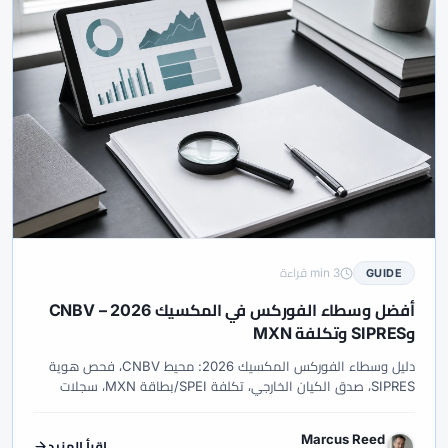
#مقارنة الوسطاء
#مقارنة بروكرات
#مقارنة وسطاء
#مكافآت
#مكافأة
#مكافأة XM
#مكافأة التسجيل
#منخفضة التكلفة
#منصات
#منصات التداول
#منصة
#منصة تداول
#منطقة الأعضاء
#ميتاتريدر 5
#نسخ التداول
#نسخ الصفقات
#نفسية
#نفط
#نقاط XM
#نقاط البيفوت
#نهاية الأسبوع
#نيجيريا
#هامش
#هامِش
#هولندا
#هيئة الخدمات المالية
#هيكل السوق
#وسطاء
#وسطاء ECN
#وسطاء فوركس
#وسيط
#وسيط فوركس
#يثق
#يومية التداول
3 min قراءة
GUIDE
أفضل وسطاء الفوركس في المكسيك 2026 – CNBV
وSIPRES وتكلفة MXN
دليل وسطاء الفوركس المكسيك 2026: محيط CNBV، فحص هوية
SIPRES، صدق الكيان الخارجي، تكلفة SPEI/بطاقة MXN، سجلات
SAT للدخل العالمي وواقع سبريد USD/MXN.
Marcus Reed
اقرأ المزيد