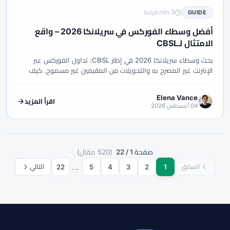
3 min قراءة
GUIDE
أفضل وسطاء الفوركس في سريلانكا 2026 – واقع
الامتثال لـCBSL
بحث وسطاء سريلانكا 2026 في إطار CBSL: تداول الفوركس عبر
الإنترنت غير المصرح به والتحويلات من المقيمين غير مسموح. كيف
تتحقق، ماذا لا تموّل، ولماذا تفشل تصنيفات الشعارات.
Elena Vance
اقرأ المزيد
04 أغسطس 2026
صفحة 1 / 22
(520 مقال)
…
22
5
4
3
2
1
السابق
التالي