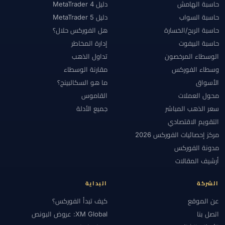
حاسبة الهامش
دليل MetaTrader 4
#روبوتات
#رومانيا
#ساعات التداول
#ساعات السوق
#سبريد
حاسبة السواب
دليل MetaTrader 5
#سبريد منخفض
#سجل التداول
#سحب
#سريلانكا
#سعر الذهب
حاسبة الربح/الخسارة
هل الفوركس حلال؟
#سكالبينج
#سكالبينغ
#سلامة الوسطاء
#سلامة الوسيط
حاسبة البيفوت
إدارة المخاطر
الوسطاء المرخصون
تداول الذهب
#سنغافورة
#سواب
#سواب فري
#سوق الفوركس
#سوينغ
وسطاء الفوركس
مقارنة الوسطاء
#سيسيك
#سيكولوجية
#سيولة الفوركس
#شرعية
الأسواق
ما هو السكالبينج؟
#شركات التمويل
#شروط
#شريك
#شريك XM
#شمال أفريقيا
محول العملات
القاموس
#صانع السوق
#صرف أجنبي
#صرف العملات الأجنبية
#ضريبة
سعر الذهب المباشر
جميع الأدلة
#طاقة
#طرق الدفع
#عالمياً
#عروض
#عقود آجلة
التقويم الاقتصادي
#عقود أسهم
#عقود فروقات
#علم النفس
#علم نفس التداول
مركز إحصائيات الفوركس 2026
#على الإيداع
#عملات رقمية
#عملات مشفرة
#عملة الحساب
مدونة الفوركس
#عمولات الإحالة
#عمولة
#عناية واجبة
#عُمان
#غاز طبيعي
أرشيف المقالات
#غانا
#فتح حساب
#فتح حساب تجريبي
#فتح حساب فوركس
الشركة
البداية
#فتح حساب فوركس تجريبي
#فجوة نهاية الأسبوع
#فحص الاحتيال
عن الموقع
كيف تبدأ الفوركس؟
#فرنسا
#فروق الأسعار
#فضة
#فوركس
#فوركس إسلامي
اتصل بنا
XM Global: عروض البونص
#فوركس حلال
#فوركس للمبتدئين
#فيبوناتشي
#فيتنام