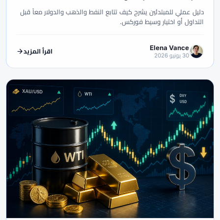
#Guide
#GOLD24-7
#Gold
#Getting Started
#GCC
دليل عملي للمبتدئين يشرح كيف تتابع النفط والذهب والدولار معاً قبل
#INR
#IG
#ICT
#IC Markets
#IB
#HotForex
#HFM
التداول أو اختيار وسيط فوركس.
#KYC
#JSC
#JPY
#Islamic Account
#ISC
#Investing
#MENA
#MAS
#Market Regimes
#Macro
#Lot
Elena Vance
اقرأ المزيد
30 يونيو 2026
#MT5
#MT4
#MetaTrader 5
#MetaTrader 4
#MetaTrader
#Oil
#OANDA
#NFP
#News Trading
#NDD
#NBE
#PIX
#Pip
#Personal Area
#Pepperstone
#Order Types
#QFMA
#Psychology
#Pro
#Plus500
#PKR
#Regulation
#Raw Spread
#Range Trading
#Saxo Bank
#SAFE
#RoboForex
#Risk Management
#Social Trading
#SMC
#SFC
#SEC Ghana
#Scams
#STP
#Stocks
#Standard
#Spreads
#Spread
#Tickmill
#Swap-Free
#Swap
#Support
#Strategy
#TradingView
#Trading Rules
#Trade Management
#USD
#US Dollar
#US
#UK
#Trust
#Trend Following
#Volet
#USDT
#USD/MXN
#USD/JPY
#USD/CNH