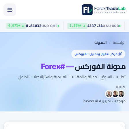
0.81032
4337.34
D
USD
/
CHF
XAU
/
USD
▲ +0.07%
▲ +1.29%
الرئيسية
المدونة
مركز تعليم وتحليل الفوركس
مدونة الفوركس
— #Forex
تحليلات السوق الحديثة والمقالات التعليمية واستراتيجيات التداول.
كتّابنا
مراجعات تحريرية متخصصة