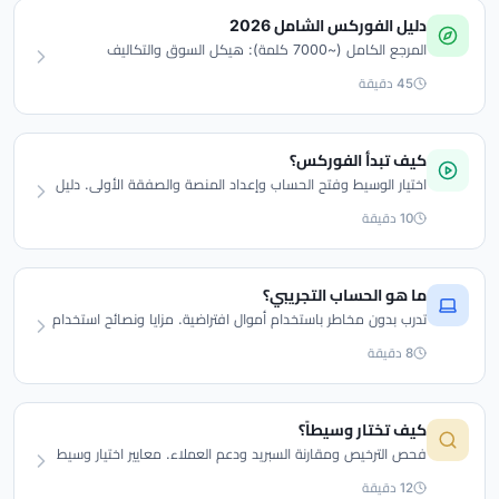
دليل الفوركس الشامل 2026
المرجع الكامل (~7000 كلمة): هيكل السوق والتكاليف
والمخاطر وعلم النفس والوسطاء والمسار من التجريبي إلى
45 دقيقة
الحقيقي.
كيف تبدأ الفوركس؟
اختيار الوسيط وفتح الحساب وإعداد المنصة والصفقة الأولى. دليل
بداية خطوة بخطوة.
10 دقيقة
ما هو الحساب التجريبي؟
تدرب بدون مخاطر باستخدام أموال افتراضية. مزايا ونصائح استخدام
الحساب التجريبي بفعالية.
8 دقيقة
كيف تختار وسيطاً؟
فحص الترخيص ومقارنة السبريد ودعم العملاء. معايير اختيار وسيط
موثوق.
12 دقيقة