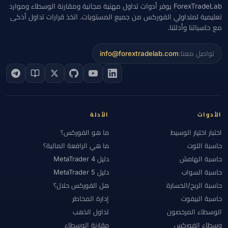
ForexTradeLab يوفر أدوات تداول مهنية مجانية ومقارنة الوسطاء وموارد
تعليمية لمتداولي الفوركس من جميع المستويات. اتخذ قرارات تداول أذكى
مع حاسباتنا وأدلتنا.
تواصل معنا:
info@forextradelab.com
الأدوات
الأدلة
اختبار اختيار الوسيط
ما هو الفوركس؟
حاسبة اللوت
ما هي الرافعة المالية؟
حاسبة الهامش
دليل MetaTrader 4
حاسبة السواب
دليل MetaTrader 5
حاسبة الربح/الخسارة
هل الفوركس حلال؟
حاسبة البيفوت
إدارة المخاطر
الوسطاء المرخصون
تداول الذهب
وسطاء الفوركس
مقارنة الوسطاء