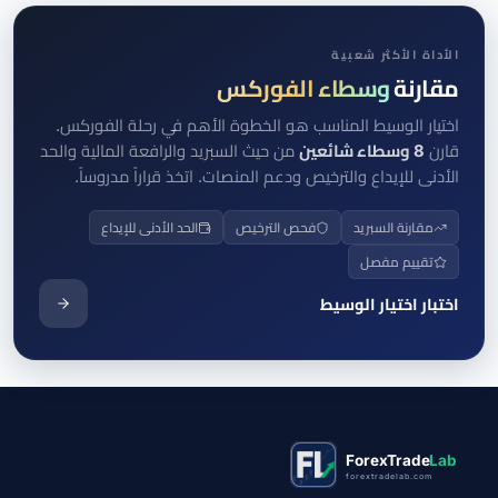
الأداة الأكثر شعبية
مقارنة
وسطاء الفوركس
اختيار الوسيط المناسب هو الخطوة الأهم في رحلة الفوركس.
قارن
8 وسطاء شائعين
من حيث السبريد والرافعة المالية والحد
الأدنى للإيداع والترخيص ودعم المنصات. اتخذ قراراً مدروساً.
مقارنة السبريد
فحص الترخيص
الحد الأدنى للإيداع
تقييم مفصل
اختبار اختيار الوسيط
ForexTrade
Lab
forextradelab.com