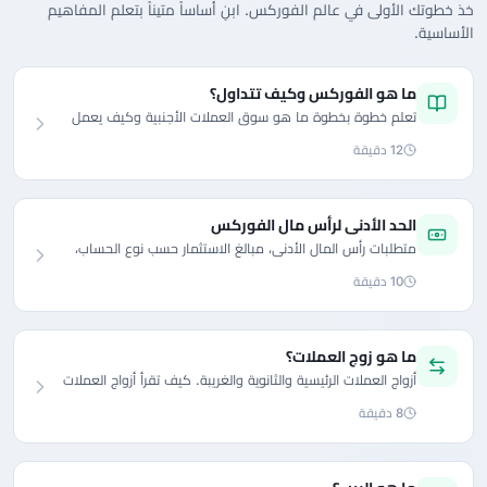
خذ خطوتك الأولى في عالم الفوركس. ابنِ أساساً متيناً بتعلم المفاهيم
الأساسية.
ما هو الفوركس وكيف تتداول؟
تعلم خطوة بخطوة ما هو سوق العملات الأجنبية وكيف يعمل
وكيف تتداول. دليل شامل للمبتدئين.
12 دقيقة
الحد الأدنى لرأس مال الفوركس
متطلبات رأس المال الأدنى، مبالغ الاستثمار حسب نوع الحساب،
واستراتيجيات لبدء الفوركس بميزانية منخفضة.
10 دقيقة
ما هو زوج العملات؟
أزواج العملات الرئيسية والثانوية والغريبة. كيف تقرأ أزواج العملات
وأي الأزواج للتداول؟
8 دقيقة