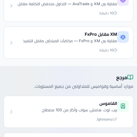
مقارنة بين XM و AvaTrade — التداول منخفض التكلفة مقابل
تنوع المنصات.
10 دقيقة
XM مقابل FxPro
مقارنة بين XM و FxPro — مكافآت المبتدئين مقابل التنفيذ
الاحترافي.
10 دقيقة
مرجع
موارد أساسية وقواميس للمتداولين من جميع المستويات.
القاموس
بيب، لوت، هامش، سواب وأكثر من 100 مصطلح.
/glossary/