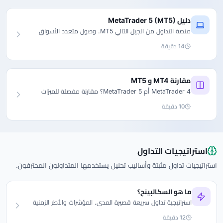
دليل MetaTrader 5 (MT5)
منصة التداول من الجيل التالي MT5. وصول متعدد الأسواق
وميزات متقدمة وتقويم اقتصادي.
14 دقيقة
مقارنة MT4 و MT5
MetaTrader 4 أم MetaTrader 5؟ مقارنة مفصلة للميزات
وأيهما يجب أن تختار.
10 دقيقة
استراتيجيات التداول
استراتيجيات تداول مثبتة وأساليب تحليل يستخدمها المتداولون المحترفون.
ما هو السكالبينج؟
استراتيجية تداول سريعة قصيرة المدى. المؤشرات والأطر الزمنية
والنصائح.
12 دقيقة