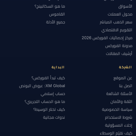
الأسواق
ما هو السكالبينج؟
محول العملات
القاموس
سعر الذهب المباشر
جميع الأدلة
التقويم الاقتصادي
مركز إحصائيات الفوركس 2026
مدونة الفوركس
أرشيف المقالات
الشركة
البداية
عن الموقع
كيف تبدأ الفوركس؟
اتصل بنا
XM Global: عروض البونص
الأسئلة الشائعة
حساب إسلامي
الثقة والأمان
ما هو الحساب التجريبي؟
سياسة الخصوصية
كيف تختار الوسيط؟
شروط الاستخدام
ندوات مجانية
إخلاء المسؤولية
كيف نقيّم الوسطاء