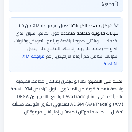
(أبوظبي).
💡
هيكل متعدد الكيانات:
تعمل مجموعة XM من خلال
كيانات قانونية منظمة متعددة
حول العالم. الكيان الذي
يخدمك — وبالتالي حدود الرافعة وبرامج التعويض وقنوات
النزاع — يعتمد على بلد إقامتك. للاطلاع على جدول
الكيانات الكامل مع أرقام التراخيص، راجع
مراجعة XM
الشاملة
.
الحكم على التنظيم:
كلا الوسيطين يمتلكان محافظ تنظيمية
واسعة بتغطية قوية من المستوى الأول. تراخيص XM التسعة
عالمياً تضاهي انتشار AvaTrade الواسع. الاختيار بين DFSA
(XM) وADGM (AvaTrade) لمتداولي الشرق الأوسط مسألة
تفضيل — كلاهما جهتان تنظيميتان إماراتيتان مرموقتان.