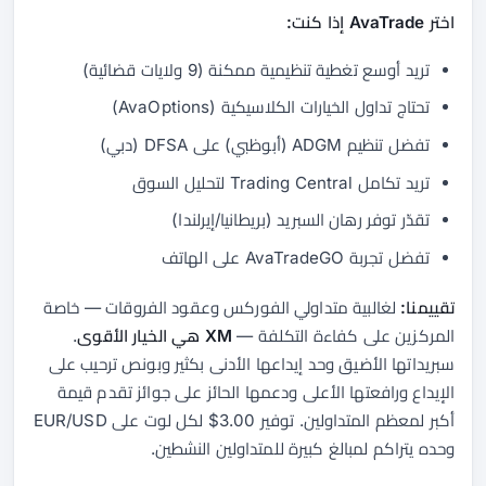
اختر AvaTrade إذا كنت:
تريد أوسع تغطية تنظيمية ممكنة (9 ولايات قضائية)
تحتاج تداول الخيارات الكلاسيكية (AvaOptions)
تفضل تنظيم ADGM (أبوظبي) على DFSA (دبي)
تريد تكامل Trading Central لتحليل السوق
تقدّر توفر رهان السبريد (بريطانيا/إيرلندا)
تفضل تجربة AvaTradeGO على الهاتف
تقييمنا:
لغالبية متداولي الفوركس وعقود الفروقات — خاصة
المركزين على كفاءة التكلفة —
XM هي الخيار الأقوى
.
سبريداتها الأضيق وحد إيداعها الأدنى بكثير وبونص ترحيب على
الإيداع ورافعتها الأعلى ودعمها الحائز على جوائز تقدم قيمة
أكبر لمعظم المتداولين. توفير 3.00$ لكل لوت على EUR/USD
وحده يتراكم لمبالغ كبيرة للمتداولين النشطين.