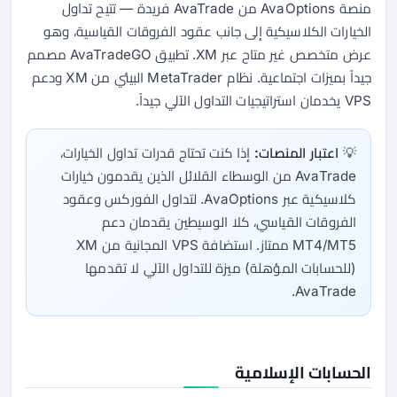
منصة AvaOptions من AvaTrade فريدة — تتيح تداول
الخيارات الكلاسيكية إلى جانب عقود الفروقات القياسية، وهو
عرض متخصص غير متاح عبر XM. تطبيق AvaTradeGO مصمم
جيداً بميزات اجتماعية. نظام MetaTrader البيئي من XM ودعم
VPS يخدمان استراتيجيات التداول الآلي جيداً.
💡
اعتبار المنصات:
إذا كنت تحتاج قدرات تداول الخيارات،
AvaTrade من الوسطاء القلائل الذين يقدمون خيارات
كلاسيكية عبر AvaOptions. لتداول الفوركس وعقود
الفروقات القياسي، كلا الوسيطين يقدمان دعم
MT4/MT5 ممتاز. استضافة VPS المجانية من XM
(للحسابات المؤهلة) ميزة للتداول الآلي لا تقدمها
AvaTrade.
الحسابات الإسلامية