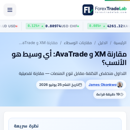
0.70423
0.80974
AUD
/
USD
USD
/
CHF
▼ 0.13%
▲ +0.12%
▲ +0.08%
الرئيسية
الدليل
مقارنات الوسطاء
مقارنة XM و AvaTrade: أي وسيط هو الأنسب؟
مقارنة XM و AvaTrade: أي وسيط هو
الأنسب؟
التداول منخفض التكلفة مقابل تنوع المنصات — مقارنة تفصيلية
James Okonkwo
تاريخ النشر:
25 يوليو 2026
19 دقيقة قراءة
نظرة سريعة