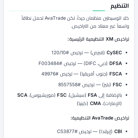
التنظيم
كلا الوسيطين منظمان جيداً، لكن AvaTrade تحمل نطاقاً
واسعاً غير معتاد من التراخيص.
تراخيص XM التنظيمية الرئيسية:
CySEC
(قبرص) — ترخيص #120/10
DFSA
(دبي، DIFC) — ترخيص #F003484
FSCA
(جنوب أفريقيا) — ترخيص #49976
FSC
(بليز) — ترخيص #8557558
بالإضافة إلى
FSA
(سيشيل)،
FSC
(موريشيوس)،
SCA
(الإمارات)،
CMA
(كينيا)
تراخيص AvaTrade التنظيمية:
CBI
(إيرلندا) — ترخيص #C53877