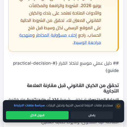
يونيو 2026. الشروط والرافعة والمكافآت
والأدوات المتاحة تعتمد على بلدك والكيان
القانوني المعيّن لك. تحقق من الشروط الحالية
على الموقع الرسمي لكل وسيط قبل فتح
الحساب. راجع
إخلاء مسؤولية المخاطر
و
منهجية
مراجعة الوسيط
.
## دليل عملي موسع لاتخاذ القرار {#practical-decision-
guide}
تحقق من الكيان القانوني قبل مقارنة العلامة
التجارية
الإجابة المختصرة:
لا تكفي شهرة XM أو AvaTrade ولا قائمة
موافقة ملفات تعريف الارتباط
نستخدم ملفات الارتباط لتحسين التجربة وتحليل الزيارات.
سياسة ملفات الارتباط
التراخيص العالمية لاتخاذ قرار آمن. الكيان القانوني الذي يظهر
لك أثناء التسجيل هو الذي يحدد غالباً الجهة الرقابية، الرافعة
رفض
قبول الكل
المتاحة، آلية الشكوى، وشروط حماية العميل.