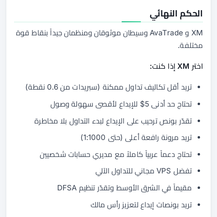
الحكم النهائي
XM و AvaTrade وسيطان موثوقان ومنظمان جيداً بنقاط قوة
مختلفة.
اختر XM إذا كنت:
تريد أقل تكاليف تداول ممكنة (سبريدات من 0.6 نقطة)
تحتاج حد أدنى 5$ للإيداع لأقصى سهولة وصول
تقدّر بونص ترحيب على الإيداع لبدء التداول بلا مخاطرة
تريد مرونة رافعة أعلى (حتى 1:1000)
تحتاج دعماً عربياً كاملاً مع مديري حسابات شخصيين
تفضل VPS مجاني للتداول الآلي
مقيماً في الشرق الأوسط وتقدّر تنظيم DFSA
تريد بونصات إيداع لتعزيز رأس مالك