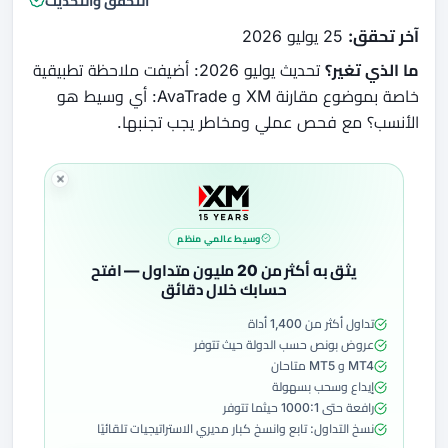
التحقق والتحديث
آخر تحقق:
25 يوليو 2026
ما الذي تغير؟
تحديث يوليو 2026: أضيفت ملاحظة تطبيقية
خاصة بموضوع مقارنة XM و AvaTrade: أي وسيط هو
الأنسب؟ مع فحص عملي ومخاطر يجب تجنبها.
وسيط عالمي منظم
يثق به أكثر من 20 مليون متداول — افتح
حسابك خلال دقائق
تداول أكثر من 1,400 أداة
عروض بونص حسب الدولة حيث تتوفر
MT4 و MT5 متاحان
إيداع وسحب بسهولة
رافعة حتى 1000:1 حيثما تتوفر
نسخ التداول: تابع وانسخ كبار مديري الاستراتيجيات تلقائيًا