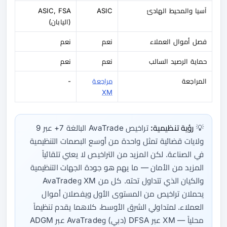
آسيا والمحيط الهادئ
ASIC
ASIC, FSA
(اليابان)
فصل أموال العملاء
نعم
نعم
حماية الرصيد السالب
نعم
نعم
المراجعة
مراجعة
-
XM
💡
رؤية تنظيمية:
تراخيص AvaTrade البالغة 7+ عبر 9
ولايات قضائية تمثل واحدة من أوسع البصمات التنظيمية
في الصناعة. لكن المزيد من التراخيص لا يعني تلقائياً
المزيد من الأمان — ما يهم هو جودة الجهات التنظيمية
والكيان الذي تتداول تحته. كل من XM وAvaTrade
يحملان تراخيص من المستوى الأول ويفصلان أموال
العملاء. لمتداولي الشرق الأوسط، كلاهما يقدم تنظيماً
محلياً — XM عبر DFSA (دبي) وAvaTrade عبر ADGM