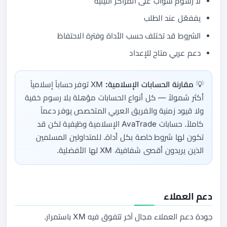
لا رسوم سواب على المراكز الليلية
يففعّل عند الطلب
الشروط قد تختلف حسب الأداة وفترة الاحتفاظ
دعم عربي متاح للإعداد
💡
مقارنة الحسابات الإسلامية:
XM توفر حساباً إسلامياً
أكثر شمولاً — كل أنواع الحسابات مؤهلة بلا رسوم خفية
ولا قيود زمنية والفريق العربي المتخصص يوفر دعماً
كاملاً. حسابات AvaTrade الإسلامية وظيفية لكن قد
تكون لها شروط خاصة بكل أداة. للمتداولين المسلمين
الذين يريدون أقصى شفافية، XM لها الأفضلية.
دعم العملاء
جودة دعم العملاء مجال آخر تتفوق فيه XM باستمرار.