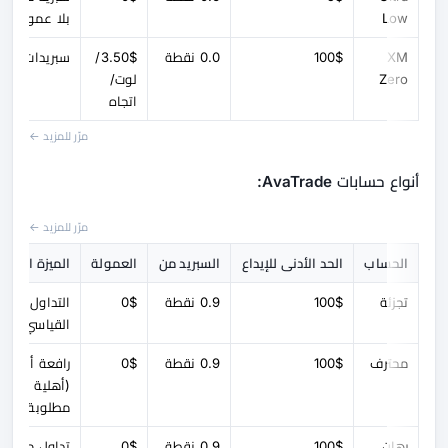
Low
بلا عمولة
XM
100$
0.0 نقطة
3.50$/
سبريدات خام
Zero
لوت/
اتجاه
مرّر للمزيد ←
أنواع حسابات AvaTrade:
مرّر للمزيد ←
الحساب
الحد الأدنى للإيداع
السبريد من
العمولة
الميزة الرئيس
تجزئة
100$
0.9 نقطة
0$
التداول
القياسي
محترف
100$
0.9 نقطة
0$
رافعة أعلى
(أهلية
مطلوبة)
رهان
100$
0.9 نقطة
0$
تداول معفي