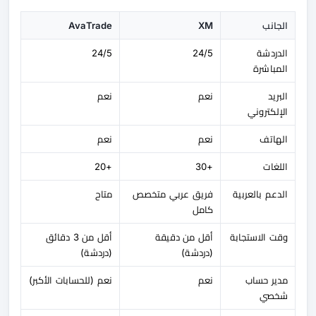
الجانب
XM
AvaTrade
الدردشة
24/5
24/5
المباشرة
البريد
نعم
نعم
الإلكتروني
الهاتف
نعم
نعم
اللغات
+30
+20
الدعم بالعربية
فريق عربي متخصص
متاح
كامل
وقت الاستجابة
أقل من دقيقة
أقل من 3 دقائق
(دردشة)
(دردشة)
مدير حساب
نعم
نعم (للحسابات الأكبر)
شخصي