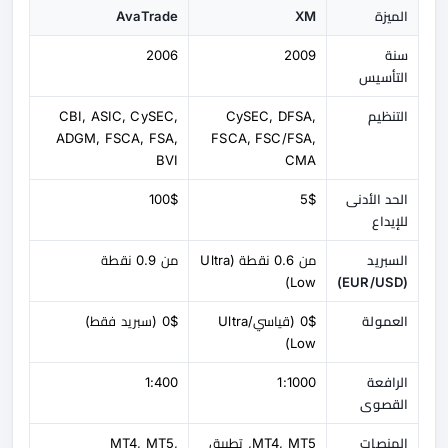
الميزة
XM
AvaTrade
سنة
2009
2006
التأسيس
التنظيم
CySEC, DFSA,
CBI, ASIC, CySEC,
ADGM, FSCA, FSA,
FSCA, FSC/FSA,
BVI
CMA
الحد الأدنى
5$
100$
للإيداع
السبريد
من 0.6 نقطة (Ultra
من 0.9 نقطة
Low)
(EUR/USD)
العمولة
0$ (قياسي/Ultra
0$ (سبريد فقط)
Low)
الرافعة
1:1000
1:400
القصوى
المنصات
MT4, MT5, تطبيق
MT4, MT5,