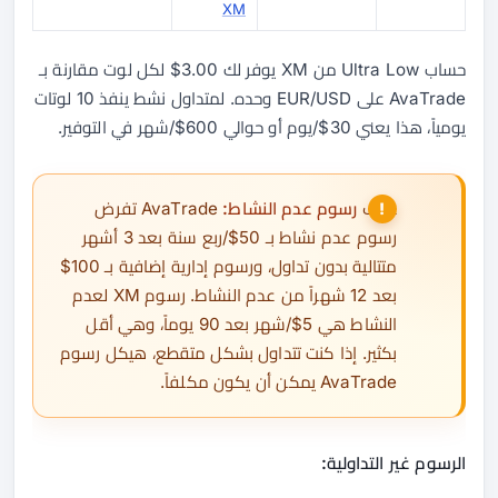
XM
حساب Ultra Low من XM يوفر لك 3.00$ لكل لوت مقارنة بـ
AvaTrade على EUR/USD وحده. لمتداول نشط ينفذ 10 لوتات
يومياً، هذا يعني 30$/يوم أو حوالي 600$/شهر في التوفير.
⚠ف
رسوم عدم النشاط:
AvaTrade تفرض
رسوم عدم نشاط بـ 50$/ربع سنة بعد 3 أشهر
متتالية بدون تداول، ورسوم إدارية إضافية بـ 100$
بعد 12 شهراً من عدم النشاط. رسوم XM لعدم
النشاط هي 5$/شهر بعد 90 يوماً، وهي أقل
بكثير. إذا كنت تتداول بشكل متقطع، هيكل رسوم
AvaTrade يمكن أن يكون مكلفاً.
الرسوم غير التداولية: