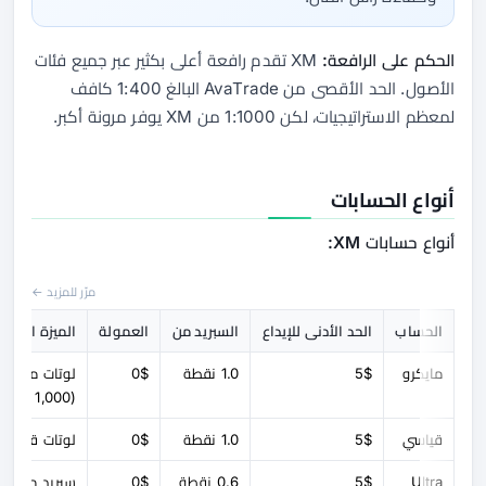
الحكم على الرافعة:
XM تقدم رافعة أعلى بكثير عبر جميع فئات
الأصول. الحد الأقصى من AvaTrade البالغ 1:400 كافف
لمعظم الاستراتيجيات، لكن 1:1000 من XM يوفر مرونة أكبر.
أنواع الحسابات
أنواع حسابات XM:
مرّر للمزيد ←
الحساب
الحد الأدنى للإيداع
السبريد من
العمولة
الميزة الرئيس
مايكرو
5$
1.0 نقطة
0$
لوتات مايكرو
(1,000 وحدة)
قياسي
5$
1.0 نقطة
0$
لوتات قياسية
Ultra
5$
0.6 نقطة
0$
سبريد منخف