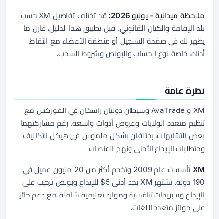
ملاحظة ميدانية – يونيو 2026:
قد تختلف تفاصيل XM حسب
بلد الإقامة والكيان القانوني. قبل تطبيق هذا الدليل، قارن ما
يظهر لك في صفحة التسجيل أو منطقة الأعضاء مع النقاط
أدناه، خاصة نوع الحساب والبونص وشروط السحب.
نظرة عامة
XM و AvaTrade وسيطان دوليان راسخان في الفوركس مع
تنظيم متعدد الولايات وعروض أدوات واسعة. رغم مشاركتهما
بعض التشابهات، يختلفان بشكل ملموس في هيكل التكاليف
ومتطلبات الإيداع الأدنى ونهج المنصات.
XM
تأسست عام 2009 وتخدم أكثر من 20 مليون عميل في
190 دولة. تشتهر XM بحد أدنى 5$ للإيداع وبونص ترحيب على
الإيداع وسبريدات تنافسية وموارد تعليمية شاملة مع دعم حائز
على جوائز متعدد اللغات.