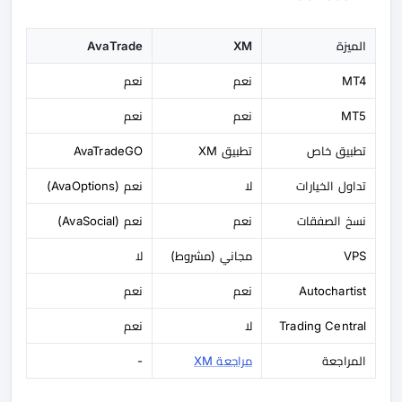
الميزة
XM
AvaTrade
MT4
نعم
نعم
MT5
نعم
نعم
تطبيق خاص
تطبيق XM
AvaTradeGO
تداول الخيارات
لا
نعم (AvaOptions)
نسخ الصفقات
نعم
نعم (AvaSocial)
VPS
مجاني (مشروط)
لا
Autochartist
نعم
نعم
Trading Central
لا
نعم
المراجعة
مراجعة XM
-