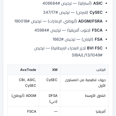
ASIC
(أستراليا) — ترخيص #406684
CySEC
(قبرص) — ترخيص #347/17
ADGM/FSRA
(أبوظبي، الإمارات) — ترخيص #190018
FSCA
(جنوب أفريقيا) — ترخيص #45984
FSA
(اليابان) — ترخيص #1662
BVI FSC
(جزر العذراء البريطانية) — ترخيص
#SIBA/L/13/1049
الجانب
XM
AvaTrade
جهات تنظيمية من المستوى
CySEC
CBI, ASIC,
الأول
CySEC
الشرق الأوسط
DFSA
ADGM (أبوظبي)
(دبي)
أفريقيا
—
FSCA