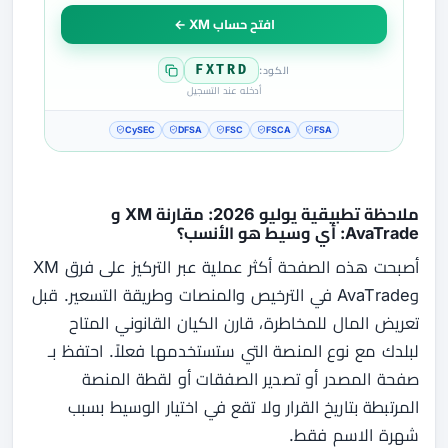
افتح حساب XM ←
FXTRD
الكود:
أدخله عند التسجيل
CySEC
DFSA
FSC
FSCA
FSA
ملاحظة تطبيقية يوليو 2026: مقارنة XM و
AvaTrade: أي وسيط هو الأنسب؟
أصبحت هذه الصفحة أكثر عملية عبر التركيز على فرق XM
وAvaTrade في الترخيص والمنصات وطريقة التسعير. قبل
تعريض المال للمخاطرة، قارن الكيان القانوني المتاح
لبلدك مع نوع المنصة التي ستستخدمها فعلاً. احتفظ بـ
صفحة المصدر أو تصدير الصفقات أو لقطة المنصة
المرتبطة بتاريخ القرار ولا تقع في اختيار الوسيط بسبب
شهرة الاسم فقط.