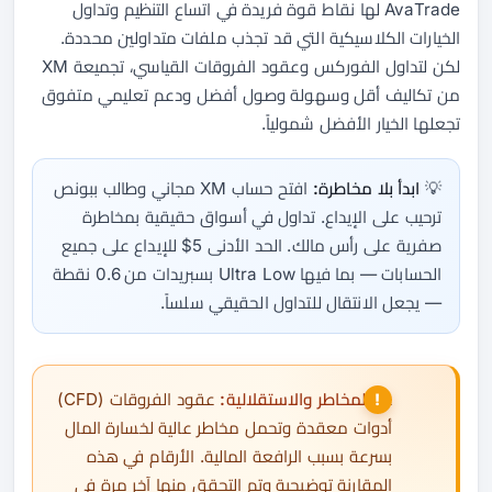
AvaTrade لها نقاط قوة فريدة في اتساع التنظيم وتداول
الخيارات الكلاسيكية التي قد تجذب ملفات متداولين محددة.
لكن لتداول الفوركس وعقود الفروقات القياسي، تجميعة XM
من تكاليف أقل وسهولة وصول أفضل ودعم تعليمي متفوق
تجعلها الخيار الأفضل شمولياً.
💡
ابدأ بلا مخاطرة:
افتح حساب XM مجاني وطالب ببونص
ترحيب على الإيداع. تداول في أسواق حقيقية بمخاطرة
صفرية على رأس مالك. الحد الأدنى 5$ للإيداع على جميع
الحسابات — بما فيها Ultra Low بسبريدات من 0.6 نقطة
— يجعل الانتقال للتداول الحقيقي سلساً.
⚠️
المخاطر والاستقلالية:
عقود الفروقات (CFD)
أدوات معقدة وتحمل مخاطر عالية لخسارة المال
بسرعة بسبب الرافعة المالية. الأرقام في هذه
المقارنة توضيحية وتم التحقق منها آخر مرة في