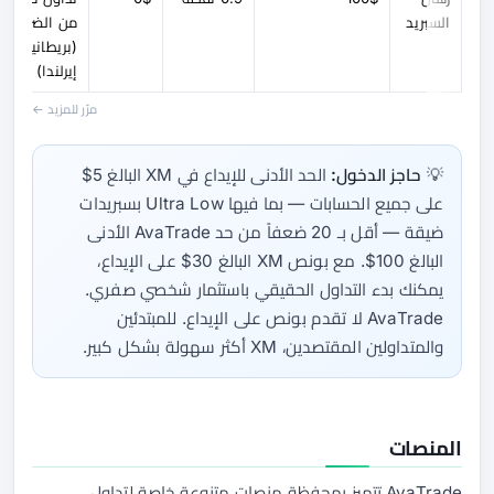
السبريد
من الضرائب
(بريطانيا/
إيرلندا)
مرّر للمزيد ←
💡
حاجز الدخول:
الحد الأدنى للإيداع في XM البالغ 5$
على جميع الحسابات — بما فيها Ultra Low بسبريدات
ضيقة — أقل بـ 20 ضعفاً من حد AvaTrade الأدنى
البالغ 100$. مع بونص XM البالغ 30$ على الإيداع،
يمكنك بدء التداول الحقيقي باستثمار شخصي صفري.
AvaTrade لا تقدم بونص على الإيداع. للمبتدئين
والمتداولين المقتصدين، XM أكثر سهولة بشكل كبير.
المنصات
AvaTrade تتميز بمحفظة منصات متنوعة خاصة لتداول