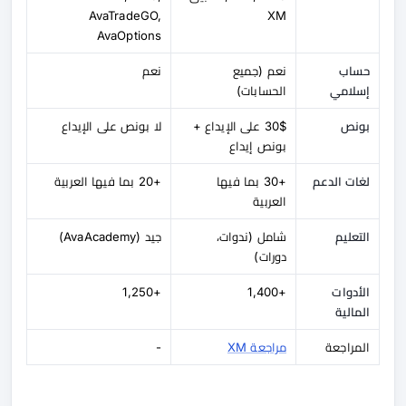
AvaTradeGO,
XM
AvaOptions
حساب
نعم (جميع
نعم
إسلامي
الحسابات)
بونص
30$ على الإيداع +
لا بونص على الإيداع
بونص إيداع
لغات الدعم
+30 بما فيها
+20 بما فيها العربية
العربية
التعليم
شامل (ندوات،
جيد (AvaAcademy)
دورات)
الأدوات
+1,400
+1,250
المالية
المراجعة
مراجعة XM
-