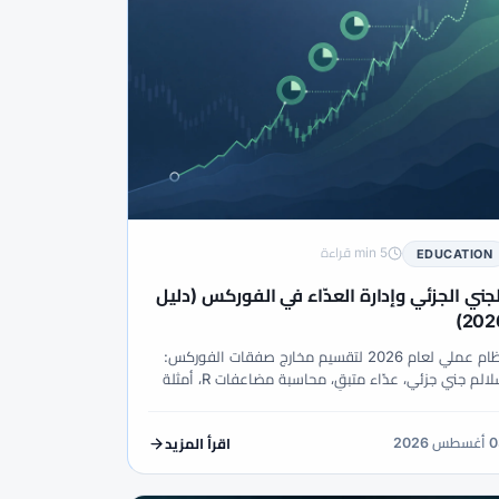
5 min قراءة
EDUCATION
لجني الجزئي وإدارة العدّاء في الفوركس (دليل
2026
نظام عملي لعام 2026 لتقسيم مخارج صفقات الفوركس:
سلالم جني جزئي، عدّاء متبقٍ، محاسبة مضاعفات R، أمثلة
خطاء، ومتى يتفوق الخروج الكامل.
طس 2026
اقرأ المزيد