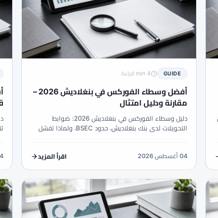
4 min قراءة
GUIDE
أفضل وسطاء الفوركس في بنغلاديش 2026 –
مقارنة ودليل امتثال
قو
ل
دليل وسطاء الفوركس في بنغلاديش 2026: ضوابط
التحويلات لدى بنك بنغلاديش، حدود BSEC، ولماذا تفشل
تصنيفات الشعارات، وما يجب التحقق منه قبل أي تمويل
لعقود الفروقات الخارجية.
كي
04 أغسطس 2026
04 أغس
اقرأ المزيد