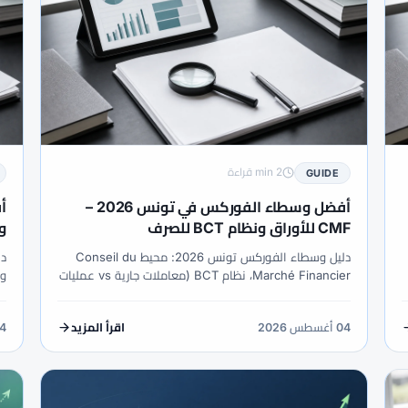
2 min قراءة
GUIDE
أفضل وسطاء الفوركس في تونس 2026 –
CMF للأوراق ونظام BCT للصرف
وBoG FX وميزة 
دليل وسطاء الفوركس تونس 2026: محيط Conseil du
Marché Financier، نظام BCT (معاملات جارية vs عمليات
تحتاج ترخيصاً مسبقاً)، احتكاك TND، جلسات EU-oriented
ولا ترخيص CFD retail verified للعلامات offshore.
جلسة
04 أغسطس 2026
04 أغس
اقرأ المزيد