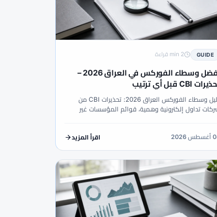
2 min قراءة
GUIDE
أفضل وسطاء الفوركس في العراق 2026 –
يرات CBI قبل أي ترتيب
دليل وسطاء الفوركس العراق 2026: تحذيرات CBI من
كات تداول إلكترونية وهمية، قوائم المؤسسات غير
البنكية المرخصة، سبريد تحويل IQD، ثقافة الذهب/النفط
ب swap-free.
طس 2026
اقرأ المزيد