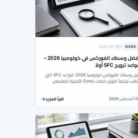
3 min قراءة
GUIDE
أفضل وسطاء الفوركس في كولومبيا 2026 –
اعد ترويج SFC أولاً
دليل وسطاء الفوركس كولومبيا 2026: قواعد SFC التي
تتطلب ترخيصاً لترويج خدمات Forex الأجنبية للمقيمين،
القنوات المصرح بها، فحص COP، سجلات DIAN وصدق
ان XM.
طس 2026
اقرأ المزيد