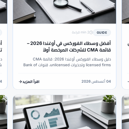
2 min قراءة
GUIDE
دليل
أفضل وسطاء الفوركس في أوغندا 2026 –
قائمة CMA للشركات المرخصة أولاً
تحذ
دليل وسطاء الفوركس أوغندا 2026: قائمة CMA
licensed firms وتحذيرات unlicensed، قنوات Bank of
شر
Uganda، لماذا لم يُتحقق XM كمرخص CMA في المصادر،
قنوات UGX وسجلات URA.
وطل
04 أغسطس 2026
04 أغس
اقرأ المزيد