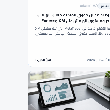
9 min قراءة
تعليم
لرصيد مقابل حقوق الملكية مقابل الهامش
الحر ومستوى الهامش على XM وExness
(2026
اقرأ الأرقام الأربعة في MetaTrader التي تحيّر مبتدئي XM
وExness: الرصيد، حقوق الملكية، الهامش الحر ومستوى
هامش—مع أمثلة عملية ومنطق الإيقاف الإجباري
واعد الأسبوع الأول.
س 2026
اقرأ المزيد