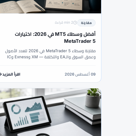
2 min قراءة
مقارنة
أفضل وسطاء MT5 في 2026: اختيارات
MetaTrader 5
مقارنة وسطاء MetaTrader 5 في 2026 لتعدد الأصول
وعمق السوق والـEA والتكلفة — XM وExness وIC
Markets وPepperstone.
09 أغسطس 2026
اقرأ المزيد