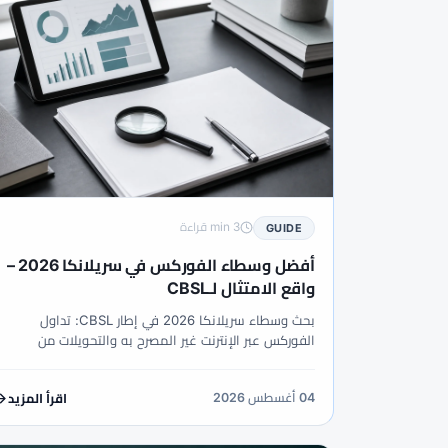
3 min قراءة
GUIDE
أفضل وسطاء الفوركس في سريلانكا 2026 –
واقع الامتثال لـCBSL
بحث وسطاء سريلانكا 2026 في إطار CBSL: تداول
الفوركس عبر الإنترنت غير المصرح به والتحويلات من
المقيمين غير مسموح. كيف تتحقق، ماذا لا تموّل، ولماذا
تفشل تصنيفات الشعارات.
04 أغسطس 2026
اقرأ المزيد