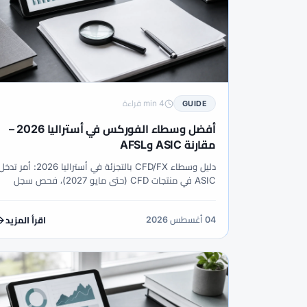
4 min قراءة
GUIDE
أفضل وسطاء الفوركس في أستراليا 2026 –
مقارنة ASIC وAFSL
دليل وسطاء CFD/FX بالتجزئة في أستراليا 2026: أمر تدخ
ASIC في منتجات CFD (حتى مايو 2027)، فحص سجل
AFSL، XM Trading Point AFSL 443670، تمويل AUD،
سجلات ATO ومسارات الشكاوى.
04 أغسطس 2026
اقرأ المزيد