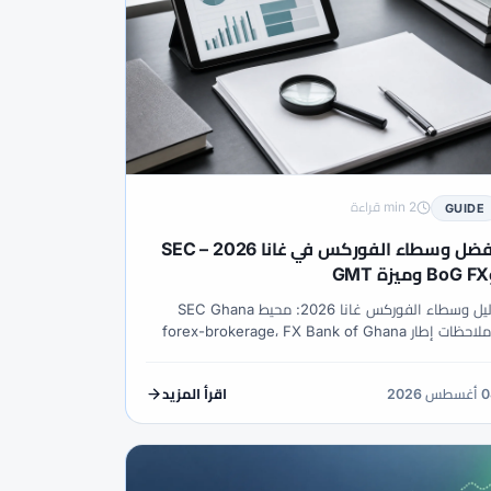
2 min قراءة
GUIDE
أفضل وسطاء الفوركس في غانا 2026 – SEC
GMT
دليل وسطاء الفوركس غانا 2026: محيط SEC Ghana
وملاحظات إطار forex-brokerage، FX Bank of Ghana
عبر authorized-dealer، صدق mobile-money، ميزة
 لندن GMT وسياق ذهب/كاكاو.
طس 2026
اقرأ المزيد