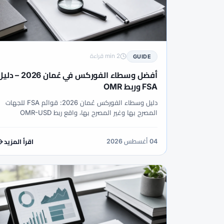
2 min قراءة
GUIDE
أفضل وسطاء الفوركس في عُمان 2026 – 
FSA وربط OMR
دليل وسطاء الفوركس عُمان 2026: قوائم FSA للجهات
المصرح بها وغير المصرح بها، واقع ربط OMR-USD
(~0.385)، أدوات النفط macro، GMT+4 والحسابات
الإسلامية.
04 أغسطس 2026
اقرأ المزيد