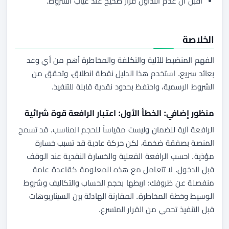
أقبل أن عدم التداول قرار صحيح عند غياب الشروط.
الخلاصة
الفهم المنضبط للآلية والتكلفة والمخاطرة أهم من أي وعد
بعائد سريع. استخدم هذا الدليل نقطة انطلاق، وتحقق من
الشروط الرسمية، واحتفظ بحدود نقدية قابلة للتنفيذ.
منظور إضافي: الخطأ الأول: اعتبار الرافعة قوة شرائية
الرافعة آلية للضمان وليست مقياساً للحجم المناسب. قد تسمح
المنصة بصفقة ضخمة، لكن حركة عادية قد تسبب خسارة
مؤذية. احسب الرافعة الفعلية والخسارة النقدية عند الوقف
قبل الدخول. لا تتعامل مع هذه المعلومة كقاعدة عامة
منفصلة عن ظروفك؛ اربطها بحجم الحساب والتكاليف وشروط
الوسيط وخطة المخاطرة. المقارنة الهادئة بين السيناريوهات
قبل التنفيذ تحمي من القرار المتسرع.