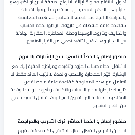
تداول الانتقام محاولة لإزالة الانزعاج بصفقة أسرع أو أكبر، وهو
غالباً يلغي الحكم الموضوعي. استخدم حداً يومياً للخسارة
واستراحة إلزامية عند بلوغه. لا تتعامل مع هذه المعلومة
كقاعدة عامة منفصلة عن ظروفك؛ اربطها بحجم الحساب
والتكاليف وشروط الوسيط وخطة المخاطرة. المقارنة الهادئة
بين السيناريوهات قبل التنفيذ تحمي من القرار المتسرع.
منظور إضافي: الخطأ التاسع: نسخ الإشارات بلا فهم
لا تنتقل أحجام حساب المزود وتنفيذه ومراكزه الخفية إليك مع
الإشارة. قيّم المخاطرة والسحب والمدة لا ترتيب العائد فقط. لا
تتعامل مع هذه المعلومة كقاعدة عامة منفصلة عن
ظروفك؛ اربطها بحجم الحساب والتكاليف وشروط الوسيط وخطة
المخاطرة. المقارنة الهادئة بين السيناريوهات قبل التنفيذ تحمي
من القرار المتسرع.
منظور إضافي: الخطأ العاشر: ترك التدريب والمراجعة
لا يخلق التجريبي انفعال المال الحقيقي، لكنه يكشف فهم