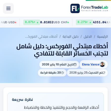
0.70403
0.81032
AUD
/
USD
USD
/
CHF
▼ 0.03%
▲ +0.07%
▲ +0.27%
الرئيسية
الدليل
دليل البداية
أخطاء مبتدئي الفوركس: دليل شامل لتجنب الخسائر القابلة للتفادي
أخطاء مبتدئي الفوركس: دليل شامل
لتجنب الخسائر القابلة للتفادي
Elena Vance
تاريخ النشر:
10 يناير 2026
تم التحديث:
25 يوليو 2026
20 دقيقة قراءة
نظرة سريعة
أخطاء الرافعة والحجم والتنفيذ والخطة والانضباط