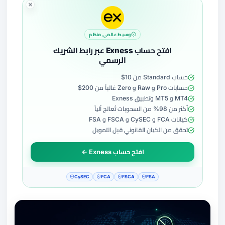
وسيط عالمي منظم
افتح حساب Exness عبر رابط الشريك
الرسمي
حساب Standard من 10$
حسابات Pro و Raw و Zero غالباً من 200$
MT4 و MT5 وتطبيق Exness
أكثر من 98% من السحوبات تُعالج آلياً
كيانات FCA و CySEC و FSCA و FSA
تحقق من الكيان القانوني قبل التمويل
افتح حساب Exness ←
CySEC
FCA
FSCA
FSA