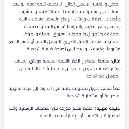
المحلي والتفسير الرسمي الحالي. لا تصنف نتيجة لوحة الوسيط
اعتماداً على اسمها فقط. احتفظ بملفات CSV والكشوف
وتأكيدات الصفقات وإثباتات الإيداع والسحب وسجلات البنك
ومصادر سعر الصرف والمراسلات. سوِّ النقد والصفقات
المحققة والتمويل والعمولات وفروق العملة والمراكز
المفتوحة بانتظام. الإقرار الضريبي لا يجعل المنتج أو مسار الدفع
مشروعاً، وكشف الوسيط ليس نصيحة ضريبية شخصية.
مثال:
يحتفظ المتداول الحذر بالنتيجة الرسمية ووثائق الحساب
ويختبر العملية بتعرض محدود ويقدم ملفاً كاملاً للمختص
المؤهل عند الحاجة.
خطأ شائع:
تحويل معلومة عامة على الإنترنت إلى نتيجة قانونية
أو ضريبية أو استثمارية شخصية.
نصيحة مهنية:
احتفظ بنسخ مؤرخة من الصفحات الرسمية وأعد
فحصها قبل التمويل أو الإقرار أو تجديد الحساب.