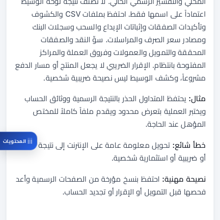
المحلي والتفسير الرسمي الحالي. لا تصنف نتيجة لوحة الوسيط
اعتماداً على اسمها فقط. احتفظ بملفات CSV والكشوف
وتأكيدات الصفقات وإثباتات الإيداع والسحب وسجلات البنك
ومصادر سعر الصرف والمراسلات. سوِّ النقد والصفقات
المحققة والتمويل والعمولات وفروق العملة والمراكز
المفتوحة بانتظام. الإقرار الضريبي لا يجعل المنتج أو مسار الدفع
مشروعاً، وكشف الوسيط ليس نصيحة ضريبية شخصية.
مثال:
يحتفظ المتداول الحذر بالنتيجة الرسمية ووثائق الحساب
ويختبر العملية بتعرض محدود ويقدم ملفاً كاملاً للمختص
المؤهل عند الحاجة.
المحتويات
خطأ شائع:
تحويل معلومة عامة على الإنترنت إلى نتيجة قانونية
أو ضريبية أو استثمارية شخصية.
نصيحة مهنية:
احتفظ بنسخ مؤرخة من الصفحات الرسمية وأعد
فحصها قبل التمويل أو الإقرار أو تجديد الحساب.