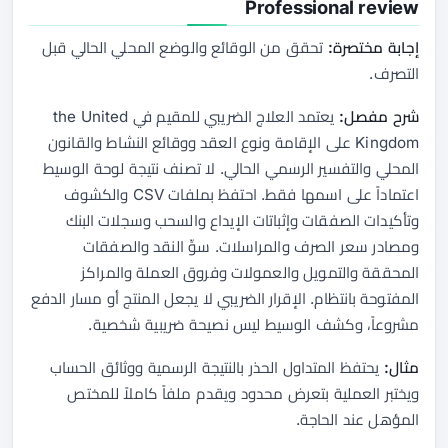
Professional review
إجابة مختصرة:
تحقق من الوقائع والوضع المحلي الحالي قبل
التصرف.
شرح مفصل:
يعتمد العلاج الضريبي للمقيم في the United
Kingdom على الإقامة ونوع العقد ووقائع النشاط والقانون
المحلي والتفسير الرسمي الحالي. لا تصنف نتيجة لوحة الوسيط
اعتماداً على اسمها فقط. احتفظ بملفات CSV والكشوف
وتأكيدات الصفقات وإثباتات الإيداع والسحب وسجلات البنك
ومصادر سعر الصرف والمراسلات. سوِّ النقد والصفقات
المحققة والتمويل والعمولات وفروق العملة والمراكز
المفتوحة بانتظام. الإقرار الضريبي لا يجعل المنتج أو مسار الدفع
مشروعاً، وكشف الوسيط ليس نصيحة ضريبية شخصية.
مثال:
يحتفظ المتداول الحذر بالنتيجة الرسمية ووثائق الحساب
ويختبر العملية بتعرض محدود ويقدم ملفاً كاملاً للمختص
المؤهل عند الحاجة.