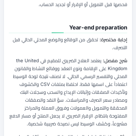
فحصها قبل التمويل أو الإقرار أو تجديد الحساب.
Year-end preparation
إجابة مختصرة:
تحقق من الوقائع والوضع المحلي الحالي قبل
التصرف.
شرح مفصل:
يعتمد العلاج الضريبي للمقيم في the United
Kingdom على الإقامة ونوع العقد ووقائع النشاط والقانون
المحلي والتفسير الرسمي الحالي. لا تصنف نتيجة لوحة الوسيط
اعتماداً على اسمها فقط. احتفظ بملفات CSV والكشوف
وتأكيدات الصفقات وإثباتات الإيداع والسحب وسجلات البنك
ومصادر سعر الصرف والمراسلات. سوِّ النقد والصفقات
المحققة والتمويل والعمولات وفروق العملة والمراكز
المفتوحة بانتظام. الإقرار الضريبي لا يجعل المنتج أو مسار الدفع
مشروعاً، وكشف الوسيط ليس نصيحة ضريبية شخصية.