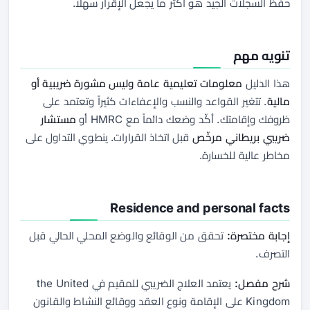
حفظ السجلات الجيد هو أكثر ما يجعل الإقرار سهلاً.
تنويه مهم
هذا الدليل
معلومات تعليمية عامة وليس مشورة ضريبية أو
مالية
. تتغير القواعد والنسب والإعفاءات كثيراً وتعتمد على
ظروفك وإقامتك. أكّد وضعك دائماً مع HMRC أو
مستشار
ضريبي بريطاني مرخّص
قبل اتخاذ القرارات. ينطوي التداول على
مخاطر عالية للخسارة.
Residence and personal facts
إجابة مختصرة:
تحقق من الوقائع والوضع المحلي الحالي قبل
التصرف.
شرح مفصل:
يعتمد العلاج الضريبي للمقيم في the United
Kingdom على الإقامة ونوع العقد ووقائع النشاط والقانون