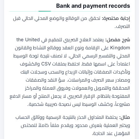
Bank and payment records
إجابة مختصرة:
تحقق من الوقائع والوضع المحلي الحالي قبل
التصرف.
شرح مفصل:
يعتمد العلاج الضريبي للمقيم في the United
Kingdom على الإقامة ونوع العقد ووقائع النشاط والقانون
المحلي والتفسير الرسمي الحالي. لا تصنف نتيجة لوحة الوسيط
اعتماداً على اسمها فقط. احتفظ بملفات CSV والكشوف
وتأكيدات الصفقات وإثباتات الإيداع والسحب وسجلات البنك
ومصادر سعر الصرف والمراسلات. سوِّ النقد والصفقات
المحققة والتمويل والعمولات وفروق العملة والمراكز
المفتوحة بانتظام. الإقرار الضريبي لا يجعل المنتج أو مسار الدفع
مشروعاً، وكشف الوسيط ليس نصيحة ضريبية شخصية.
مثال:
يحتفظ المتداول الحذر بالنتيجة الرسمية ووثائق الحساب
ويختبر العملية بتعرض محدود ويقدم ملفاً كاملاً للمختص
المؤهل عند الحاجة.