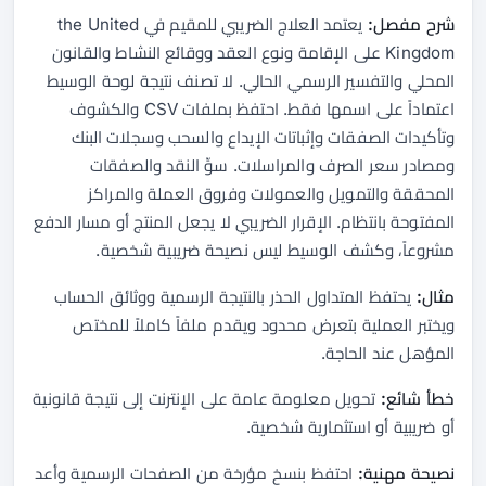
شرح مفصل:
يعتمد العلاج الضريبي للمقيم في the United
Kingdom على الإقامة ونوع العقد ووقائع النشاط والقانون
المحلي والتفسير الرسمي الحالي. لا تصنف نتيجة لوحة الوسيط
اعتماداً على اسمها فقط. احتفظ بملفات CSV والكشوف
وتأكيدات الصفقات وإثباتات الإيداع والسحب وسجلات البنك
ومصادر سعر الصرف والمراسلات. سوِّ النقد والصفقات
المحققة والتمويل والعمولات وفروق العملة والمراكز
المفتوحة بانتظام. الإقرار الضريبي لا يجعل المنتج أو مسار الدفع
مشروعاً، وكشف الوسيط ليس نصيحة ضريبية شخصية.
مثال:
يحتفظ المتداول الحذر بالنتيجة الرسمية ووثائق الحساب
ويختبر العملية بتعرض محدود ويقدم ملفاً كاملاً للمختص
المؤهل عند الحاجة.
خطأ شائع:
تحويل معلومة عامة على الإنترنت إلى نتيجة قانونية
أو ضريبية أو استثمارية شخصية.
نصيحة مهنية:
احتفظ بنسخ مؤرخة من الصفحات الرسمية وأعد