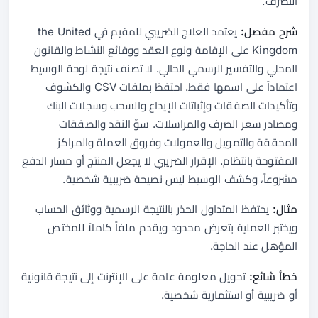
التصرف.
شرح مفصل:
يعتمد العلاج الضريبي للمقيم في the United
Kingdom على الإقامة ونوع العقد ووقائع النشاط والقانون
المحلي والتفسير الرسمي الحالي. لا تصنف نتيجة لوحة الوسيط
اعتماداً على اسمها فقط. احتفظ بملفات CSV والكشوف
وتأكيدات الصفقات وإثباتات الإيداع والسحب وسجلات البنك
ومصادر سعر الصرف والمراسلات. سوِّ النقد والصفقات
المحققة والتمويل والعمولات وفروق العملة والمراكز
المفتوحة بانتظام. الإقرار الضريبي لا يجعل المنتج أو مسار الدفع
مشروعاً، وكشف الوسيط ليس نصيحة ضريبية شخصية.
مثال:
يحتفظ المتداول الحذر بالنتيجة الرسمية ووثائق الحساب
ويختبر العملية بتعرض محدود ويقدم ملفاً كاملاً للمختص
المؤهل عند الحاجة.
خطأ شائع:
تحويل معلومة عامة على الإنترنت إلى نتيجة قانونية
أو ضريبية أو استثمارية شخصية.