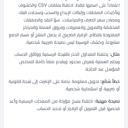
اعتماداً على اسمها فقط. احتفظ بملفات CSV والكشوف
وتأكيدات الصفقات وإثباتات الإيداع والسحب وسجلات البنك
ومصادر سعر الصرف والمراسلات. سوِّ النقد والصفقات
المحققة والتمويل والعمولات وفروق العملة والمراكز
المفتوحة بانتظام. الإقرار الضريبي لا يجعل المنتج أو مسار الدفع
مشروعاً، وكشف الوسيط ليس نصيحة ضريبية شخصية.
مثال:
يحتفظ المتداول الحذر بالنتيجة الرسمية ووثائق الحساب
ويختبر العملية بتعرض محدود ويقدم ملفاً كاملاً للمختص
المؤهل عند الحاجة.
خطأ شائع:
تحويل معلومة عامة على الإنترنت إلى نتيجة قانونية
أو ضريبية أو استثمارية شخصية.
نصيحة مهنية:
احتفظ بنسخ مؤرخة من الصفحات الرسمية وأعد
فحصها قبل التمويل أو الإقرار أو تجديد الحساب.