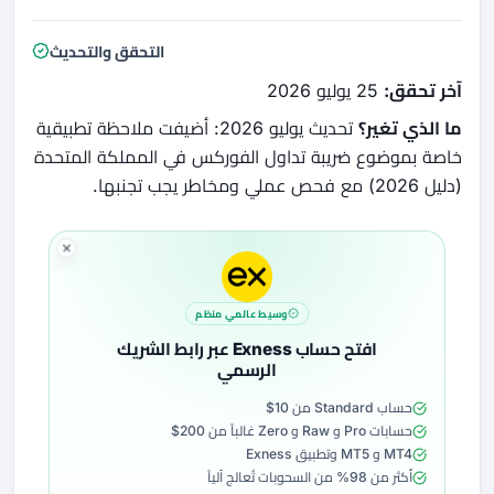
التحقق والتحديث
آخر تحقق:
25 يوليو 2026
ما الذي تغير؟
تحديث يوليو 2026: أضيفت ملاحظة تطبيقية
خاصة بموضوع ضريبة تداول الفوركس في المملكة المتحدة
(دليل 2026) مع فحص عملي ومخاطر يجب تجنبها.
وسيط عالمي منظم
افتح حساب Exness عبر رابط الشريك
الرسمي
حساب Standard من 10$
حسابات Pro و Raw و Zero غالباً من 200$
MT4 و MT5 وتطبيق Exness
أكثر من 98% من السحوبات تُعالج آلياً