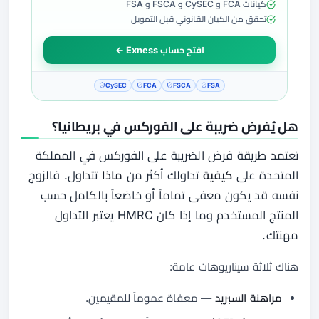
كيانات FCA و CySEC و FSCA و FSA
تحقق من الكيان القانوني قبل التمويل
افتح حساب Exness ←
CySEC
FCA
FSCA
FSA
هل يُفرض ضريبة على الفوركس في بريطانيا؟
تعتمد طريقة فرض الضريبة على الفوركس في المملكة
المتحدة على
كيفية
تداولك أكثر من
ماذا
تتداول. فالزوج
نفسه قد يكون معفى تماماً أو خاضعاً بالكامل حسب
المنتج المستخدم وما إذا كان HMRC يعتبر التداول
مهنتك.
هناك ثلاثة سيناريوهات عامة:
مراهنة السبريد
— معفاة عموماً للمقيمين.