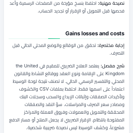
نصيحة مهنية:
احتفظ بنسخ مؤرخة من الصفحات الرسمية وأعد
فحصها قبل التمويل أو الإقرار أو تجديد الحساب.
Gains losses and costs
إجابة مختصرة:
تحقق من الوقائع والوضع المحلي الحالي قبل
التصرف.
شرح مفصل:
يعتمد العلاج الضريبي للمقيم في the United
Kingdom على الإقامة ونوع العقد ووقائع النشاط والقانون
المحلي والتفسير الرسمي الحالي. لا تصنف نتيجة لوحة الوسيط
اعتماداً على اسمها فقط. احتفظ بملفات CSV والكشوف
وتأكيدات الصفقات وإثباتات الإيداع والسحب وسجلات البنك
ومصادر سعر الصرف والمراسلات. سوِّ النقد والصفقات
المحققة والتمويل والعمولات وفروق العملة والمراكز
المفتوحة بانتظام. الإقرار الضريبي لا يجعل المنتج أو مسار الدفع
مشروعاً، وكشف الوسيط ليس نصيحة ضريبية شخصية.