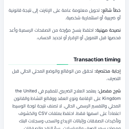
خطأ شائع:
تحويل معلومة عامة على الإنترنت إلى نتيجة قانونية
أو ضريبية أو استثمارية شخصية.
نصيحة مهنية:
احتفظ بنسخ مؤرخة من الصفحات الرسمية وأعد
فحصها قبل التمويل أو الإقرار أو تجديد الحساب.
Transaction timing
إجابة مختصرة:
تحقق من الوقائع والوضع المحلي الحالي قبل
التصرف.
شرح مفصل:
يعتمد العلاج الضريبي للمقيم في the United
Kingdom على الإقامة ونوع العقد ووقائع النشاط والقانون
المحلي والتفسير الرسمي الحالي. لا تصنف نتيجة لوحة الوسيط
اعتماداً على اسمها فقط. احتفظ بملفات CSV والكشوف
وتأكيدات الصفقات وإثباتات الإيداع والسحب وسجلات البنك
ومصادر سعر الصرف والمراسلات. سوِّ النقد والصفقات