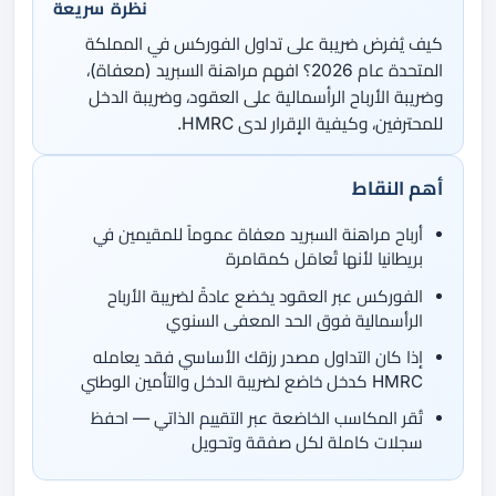
نظرة سريعة
كيف يُفرض ضريبة على تداول الفوركس في المملكة
المتحدة عام 2026؟ افهم مراهنة السبريد (معفاة)،
وضريبة الأرباح الرأسمالية على العقود، وضريبة الدخل
للمحترفين، وكيفية الإقرار لدى HMRC.
أهم النقاط
أرباح مراهنة السبريد معفاة عموماً للمقيمين في
بريطانيا لأنها تُعامَل كمقامرة
الفوركس عبر العقود يخضع عادةً لضريبة الأرباح
الرأسمالية فوق الحد المعفى السنوي
إذا كان التداول مصدر رزقك الأساسي فقد يعامله
HMRC كدخل خاضع لضريبة الدخل والتأمين الوطني
تُقر المكاسب الخاضعة عبر التقييم الذاتي — احفظ
سجلات كاملة لكل صفقة وتحويل