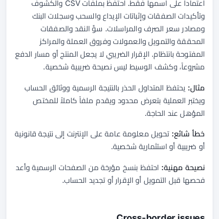
اعتماداً على اسمها فقط. احتفظ بملفات CSV والكشوف
وتأكيدات الصفقات وإثباتات الإيداع والسحب وسجلات البنك
ومصادر سعر الصرف والمراسلات. سوِّ النقد والصفقات
المحققة والتمويل والعمولات وفروق العملة والمراكز
المفتوحة بانتظام. الإقرار الضريبي لا يجعل المنتج أو مسار الدفع
مشروعاً، وكشف الوسيط ليس نصيحة ضريبية شخصية.
مثال:
يحتفظ المتداول الحذر بالنتيجة الرسمية ووثائق الحساب
ويختبر العملية بتعرض محدود ويقدم ملفاً كاملاً للمختص
المؤهل عند الحاجة.
خطأ شائع:
تحويل معلومة عامة على الإنترنت إلى نتيجة قانونية
أو ضريبية أو استثمارية شخصية.
نصيحة مهنية:
احتفظ بنسخ مؤرخة من الصفحات الرسمية وأعد
فحصها قبل التمويل أو الإقرار أو تجديد الحساب.
Cross-border issues