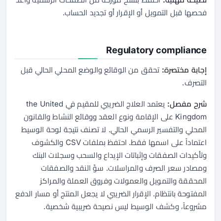
فحصها قبل التمويل أو الإقرار أو تجديد الحساب.
Regulatory compliance
إجابة مختصرة:
تحقق من الوقائع والوضع المحلي الحالي قبل
التصرف.
شرح مفصل:
يعتمد العلاج الضريبي للمقيم في the United
Kingdom على الإقامة ونوع العقد ووقائع النشاط والقانون
المحلي والتفسير الرسمي الحالي. لا تصنف نتيجة لوحة الوسيط
اعتماداً على اسمها فقط. احتفظ بملفات CSV والكشوف
وتأكيدات الصفقات وإثباتات الإيداع والسحب وسجلات البنك
ومصادر سعر الصرف والمراسلات. سوِّ النقد والصفقات
المحققة والتمويل والعمولات وفروق العملة والمراكز
المفتوحة بانتظام. الإقرار الضريبي لا يجعل المنتج أو مسار الدفع
مشروعاً، وكشف الوسيط ليس نصيحة ضريبية شخصية.