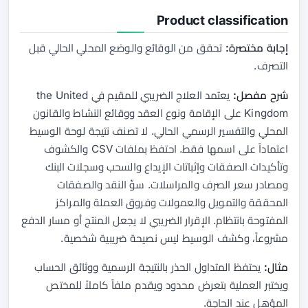
Product classification
إجابة مختصرة:
تحقق من الوقائع والوضع المحلي الحالي قبل
التصرف.
شرح مفصل:
يعتمد العلاج الضريبي للمقيم في the United
Kingdom على الإقامة ونوع العقد ووقائع النشاط والقانون
المحلي والتفسير الرسمي الحالي. لا تصنف نتيجة لوحة الوسيط
اعتماداً على اسمها فقط. احتفظ بملفات CSV والكشوف
وتأكيدات الصفقات وإثباتات الإيداع والسحب وسجلات البنك
ومصادر سعر الصرف والمراسلات. سوِّ النقد والصفقات
المحققة والتمويل والعمولات وفروق العملة والمراكز
المفتوحة بانتظام. الإقرار الضريبي لا يجعل المنتج أو مسار الدفع
مشروعاً، وكشف الوسيط ليس نصيحة ضريبية شخصية.
مثال:
يحتفظ المتداول الحذر بالنتيجة الرسمية ووثائق الحساب
ويختبر العملية بتعرض محدود ويقدم ملفاً كاملاً للمختص
المؤهل عند الحاجة.