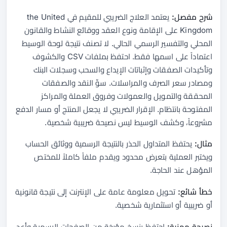
شرح مفصل:
يعتمد العلاج الضريبي للمقيم في the United
Kingdom على الإقامة ونوع العقد ووقائع النشاط والقانون
المحلي والتفسير الرسمي الحالي. لا تصنف نتيجة لوحة الوسيط
اعتماداً على اسمها فقط. احتفظ بملفات CSV والكشوف
وتأكيدات الصفقات وإثباتات الإيداع والسحب وسجلات البنك
ومصادر سعر الصرف والمراسلات. سوِّ النقد والصفقات
المحققة والتمويل والعمولات وفروق العملة والمراكز
المفتوحة بانتظام. الإقرار الضريبي لا يجعل المنتج أو مسار الدفع
مشروعاً، وكشف الوسيط ليس نصيحة ضريبية شخصية.
مثال:
يحتفظ المتداول الحذر بالنتيجة الرسمية ووثائق الحساب
ويختبر العملية بتعرض محدود ويقدم ملفاً كاملاً للمختص
المؤهل عند الحاجة.
خطأ شائع:
تحويل معلومة عامة على الإنترنت إلى نتيجة قانونية
أو ضريبية أو استثمارية شخصية.
نصيحة مهنية:
احتفظ بنسخ مؤرخة من الصفحات الرسمية وأعد