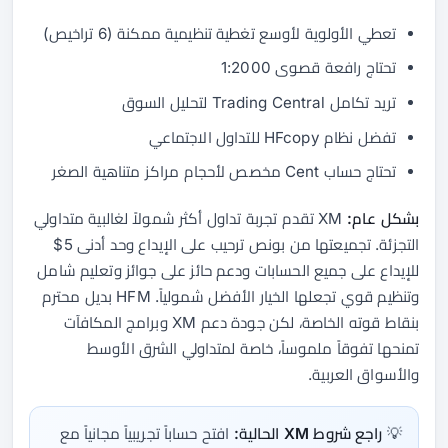
تعطي الأولوية لأوسع تغطية تنظيمية ممكنة (6 تراخيص)
تحتاج رافعة قصوى 1:2000
تريد تكامل Trading Central لتحليل السوق
تفضل نظام HFcopy للتداول الاجتماعي
تحتاج حساب Cent مخصص لأحجام مراكز متناهية الصغر
بشكل عام:
XM تقدم تجربة تداول أكثر شمولاً لغالبية متداولي
التجزئة. تجميعتها من بونص ترحيب على الإيداع وحد أدنى 5$
للإيداع على جميع الحسابات ودعم حائز على جوائز وتعليم شامل
وتنظيم قوي تجعلها الخيار الأفضل شمولياً. HFM بديل محترم
بنقاط قوته الخاصة، لكن جودة دعم XM وبرامج المكافآت
تمنحها تفوقاً ملموساً، خاصة لمتداولي الشرق الأوسط
والأسواق العربية.
💡
راجع شروط XM الحالية:
افتح حساباً تجريبياً مجانياً مع