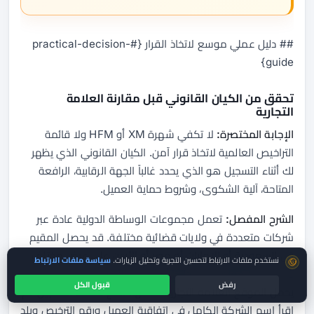
## دليل عملي موسع لاتخاذ القرار {#practical-decision-
guide}
تحقق من الكيان القانوني قبل مقارنة العلامة
التجارية
الإجابة المختصرة:
لا تكفي شهرة XM أو HFM ولا قائمة
التراخيص العالمية لاتخاذ قرار آمن. الكيان القانوني الذي يظهر
لك أثناء التسجيل هو الذي يحدد غالباً الجهة الرقابية، الرافعة
المتاحة، آلية الشكوى، وشروط حماية العميل.
الشرح المفصل:
تعمل مجموعات الوساطة الدولية عادة عبر
شركات متعددة في ولايات قضائية مختلفة. قد يحصل المقيم
في السعودية أو الإمارات أو مصر أو الأردن على عرض مختلف
موافقة ملفات تعريف الارتباط
نستخدم ملفات الارتباط لتحسين التجربة وتحليل الزيارات.
سياسة ملفات الارتباط
عن عرض المقيم في بريطانيا أو الاتحاد الأوروبي، حتى عندما
رفض
قبول الكل
يحمل الموقع العلامة التجارية نفسها. افتح صفحة التسجيل، ثم
اقرأ اسم الشركة الكامل في اتفاقية العميل ورقم الترخيص وبلد