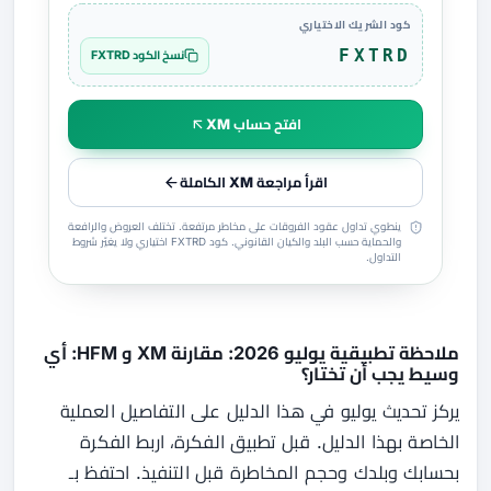
كود الشريك الاختياري
FXTRD
نسخ الكود FXTRD
افتح حساب XM
اقرأ مراجعة XM الكاملة
ينطوي تداول عقود الفروقات على مخاطر مرتفعة. تختلف العروض والرافعة
والحماية حسب البلد والكيان القانوني. كود FXTRD اختياري ولا يغيّر شروط
التداول.
ملاحظة تطبيقية يوليو 2026: مقارنة XM و HFM: أي
وسيط يجب أن تختار؟
يركز تحديث يوليو في هذا الدليل على التفاصيل العملية
الخاصة بهذا الدليل. قبل تطبيق الفكرة، اربط الفكرة
بحسابك وبلدك وحجم المخاطرة قبل التنفيذ. احتفظ بـ