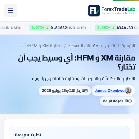
0.70403
0.81032
43
AUD
/
USD
USD
/
CHF
▲ +0.07%
▲ +2.40%
الرئيسية
الدليل
مقارنات الوسطاء
مقارنة XM و HFM: أي وسيط يجب أن تختار؟
مقارنة XM و HFM: أي وسيط يجب أن
تختار؟
التنظيم والمكافآت والسبريدات ومقارنة شاملة وجهاً لوجه
James Okonkwo
تاريخ النشر:
25 يوليو 2026
19 دقيقة قراءة
نظرة سريعة