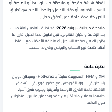
لقطة شاشة مؤرخة أو ملاحظة من الوسيط أو المنصة أو
السجل الضريبي أو دفتر التداول؛ والخطأ الأهم هو تطبيق
النص كقاعدة عامة دون تحقق محلي.
ملاحظة ميدانية – يونيو 2026:
قد تختلف تفاصيل XM حسب
بلد الإقامة والكيان القانوني. قبل تطبيق هذا الدليل، قارن ما
يظهر لك في صفحة التسجيل أو منطقة الأعضاء مع النقاط
أدناه، خاصة نوع الحساب والبونص وشروط السحب.
نظرة عامة
XM و HFM (المعروفة سابقاً بـ HotForex) وسيطان دوليان
راسخان في سوق الفوركس مع حضور قوي في الأسواق
الناشئة، خاصة الشرق الأوسط وأفريقيا وجنوب شرق آسيا.
كلاهما يعملان منذ أكثر من عقد ويخدمان ملايين المتداولين
حول العالم.