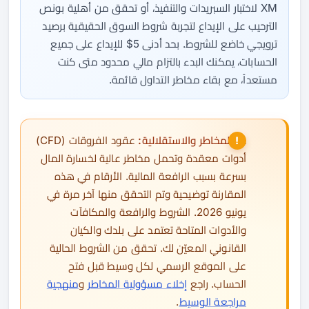
XM لاختبار السبريدات والتنفيذ، أو تحقق من أهلية بونص
الترحيب على الإيداع لتجربة شروط السوق الحقيقية برصيد
ترويجي خاضع للشروط. بحد أدنى 5$ للإيداع على جميع
الحسابات، يمكنك البدء بالتزام مالي محدود متى كنت
مستعداً، مع بقاء مخاطر التداول قائمة.
⚠️
المخاطر والاستقلالية:
عقود الفروقات (CFD)
أدوات معقدة وتحمل مخاطر عالية لخسارة المال
بسرعة بسبب الرافعة المالية. الأرقام في هذه
المقارنة توضيحية وتم التحقق منها آخر مرة في
يونيو 2026. الشروط والرافعة والمكافآت
والأدوات المتاحة تعتمد على بلدك والكيان
القانوني المعيّن لك. تحقق من الشروط الحالية
على الموقع الرسمي لكل وسيط قبل فتح
الحساب. راجع
إخلاء مسؤولية المخاطر
و
منهجية
مراجعة الوسيط
.