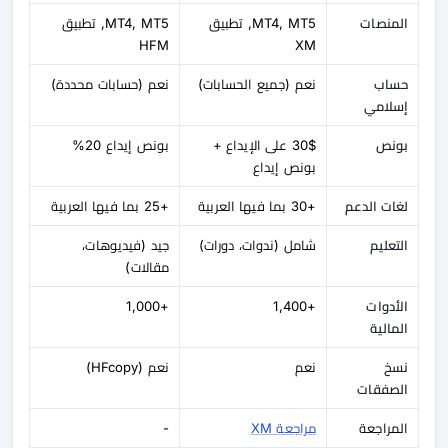
المنصات
MT4, MT5, تطبيق
MT4, MT5, تطبيق
HFM
XM
حساب
نعم (جميع الحسابات)
نعم (حسابات محددة)
إسلامي
بونص
30$ على الإيداع +
بونص إيداع 20%
بونص إيداع
لغات الدعم
+30 بما فيها العربية
+25 بما فيها العربية
التعليم
شامل (ندوات، دورات)
جيد (فيديوهات،
مقالات)
الأدوات
+1,400
+1,000
المالية
نسخ
نعم
نعم (HFcopy)
الصفقات
المراجعة
مراجعة XM
-