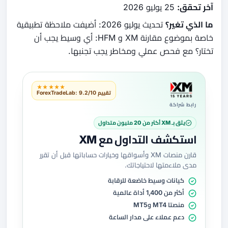
آخر تحقق:
25 يوليو 2026
ما الذي تغير؟
تحديث يوليو 2026: أضيفت ملاحظة تطبيقية
خاصة بموضوع مقارنة XM و HFM: أي وسيط يجب أن
تختار؟ مع فحص عملي ومخاطر يجب تجنبها.
★★★★★
تقييم ForexTradeLab: 9.2/10
رابط شراكة
يثق بـ XM أكثر من 20 مليون متداول
استكشف التداول مع XM
قارن منصات XM وأسواقها وخيارات حساباتها قبل أن تقرر
مدى ملاءمتها لاحتياجاتك.
كيانات وسيط خاضعة للرقابة
أكثر من 1,400 أداة عالمية
منصتا MT4 وMT5
دعم عملاء على مدار الساعة