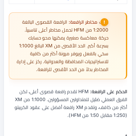
⚠ف
مخاطر الرافعة:
الرافعة القصوى البالغة
1:2000 من HFM تحمل مخاطر أعلى تناسبياً.
حركة معاكسة صغيرة يمكنها محو حسابك
بسرعة أكبر. الحد الأقصى من XM البالغ 1:1000
سخي بالفعل ويوفر مرونة أكثر من كافية
للاستراتيجيات المحافظة والعدوانية. ركز على إدارة
المخاطر بدلاً من الحد الأقصى للرافعة.
الحكم على الرافعة:
HFM تقدم رافعة قصوى أعلى، لكن
الفرق العملي ضئيل للمتداولين المسؤولين. 1:1000 من XM
أكثر من كافف، وتقدم XM رافعة أفضل على عقود الكريبتو
(1:250 مقابل 1:50 من HFM).