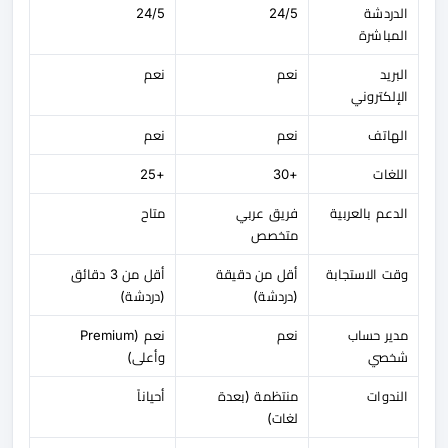
الدردشة
24/5
24/5
المباشرة
البريد
نعم
نعم
الإلكتروني
الهاتف
نعم
نعم
اللغات
+30
+25
الدعم بالعربية
فريق عربي
متاح
متخصص
وقت الاستجابة
أقل من دقيقة
أقل من 3 دقائق
(دردشة)
(دردشة)
مدير حساب
نعم
نعم (Premium
شخصي
وأعلى)
الندوات
منتظمة (بعدة
أحياناً
لغات)