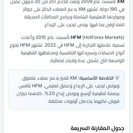
XM
تأسست عام 2009 ونمت لتخدم أكثر من 20 مليون عميل
في 190 دولة. تشتهر XM بدعم العملاء الحائز على جوائز
ومواردها التعليمية الشاملة وبرامج المكافآت الصديقة
للمتداولين بما فيها بونص ترحيب على الإيداع.
HFM
(HotForex Markets) تأسست عام 2010 وأعادت
تسمية علامتها التجارية إلى HFM في 2022. تشتهر HFM بتنوع
أنواع الحسابات وسبريداتها التنافسية ومحفظتها التنظيمية
الواسعة التي تشمل عدة ولايات قضائية.
💡
الخلاصة الأساسية:
XM تتميز بدعم عملاء متفوق
وبونص ترحيب على الإيداع وعمق تعليمي. HFM تنافس
ببصمة تنظيمية أوسع وبونص إيداع 20%. كلاهما خياران
قويان، لكنهما يخدمان أولويات مختلفة.
جدول المقارنة السريعة