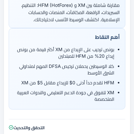
مقارنة شاملة بين XM و HFM (HotForex): التنظيم،
السبريدات، الرافعة، المكافآت، المنصات والحسابات
الإسلامية. اكتشف الوسيط الأنسب لاحتياجاتك.
أهم النقاط
بونص ترحيب على الإيداع من XM أكثر قيمة من بونص
إيداع 20% من HFM للمبتدئين
كلا الوسيطين يحملان ترخيص DFSA المهم لمتداولي
الشرق الأوسط
HFM تقدم حداً أدنى 0$ للإيداع مقابل 5$ من XM
XM تتفوق في جودة الدعم التعليمي والندوات العربية
المتخصصة
التحقق والتحديث