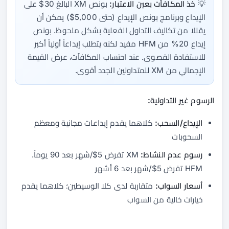
💡
خذ المكافآت بعين الاعتبار:
بونص XM البالغ 30$ على
الإيداع وبرنامج بونص الإيداع (حتى 5,000$) يمكن أن
يقللا من تكاليف التداول الفعلية بشكل ملحوظ. بونص
إيداع 20% من HFM مفيد لكنه يتطلب إيداعاً أولياً أكبر
للاستفادة القصوى. عند احتساب المكافآت، عرض القيمة
الإجمالي من XM للمتداولين الجدد أقوى.
الرسوم غير التداولية:
الإيداع/السحب:
كلاهما يقدم إيداعات مجانية ومعظم
السحوبات
رسوم عدم النشاط:
XM تفرض 5$/شهر بعد 90 يوماً.
HFM تفرض 5$/شهر بعد 6 أشهر
أسعار السواب:
متقاربة لدى كلا الوسيطين؛ كلاهما يقدم
خيارات خالية من السواب