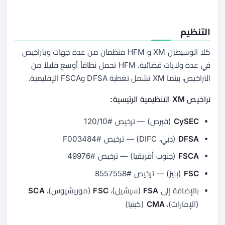
التنظيم
كلا الوسيطين XM و HFM منظمان من عدة جهات وبتراخيص
في عدة ولايات قضائية. HFM تحمل نطاقاً أوسع قليلاً من
التراخيص، بينما XM تشمل تغطية DFSA وFSCA الإقليمية.
تراخيص XM التنظيمية الرئيسية:
CySEC
(قبرص) — ترخيص #120/10
DFSA
(دبي، DIFC) — ترخيص #F003484
FSCA
(جنوب أفريقيا) — ترخيص #49976
FSC
(بليز) — ترخيص #8557558
بالإضافة إلى
FSA
(سيشيل)،
FSC
(موريشيوس)،
SCA
(الإمارات)،
CMA
(كينيا)