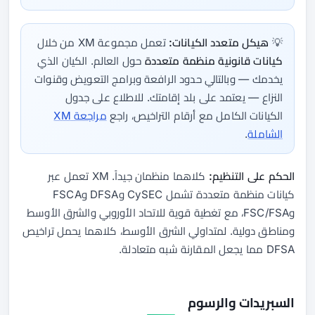
💡
هيكل متعدد الكيانات:
تعمل مجموعة XM من خلال
كيانات قانونية منظمة متعددة
حول العالم. الكيان الذي
يخدمك — وبالتالي حدود الرافعة وبرامج التعويض وقنوات
النزاع — يعتمد على بلد إقامتك. للاطلاع على جدول
الكيانات الكامل مع أرقام التراخيص، راجع
مراجعة XM
الشاملة
.
الحكم على التنظيم:
كلاهما منظمان جيداً. XM تعمل عبر
كيانات منظمة متعددة تشمل CySEC وDFSA وFSCA
وFSC/FSA، مع تغطية قوية للاتحاد الأوروبي والشرق الأوسط
ومناطق دولية. لمتداولي الشرق الأوسط، كلاهما يحمل تراخيص
DFSA مما يجعل المقارنة شبه متعادلة.
السبريدات والرسوم