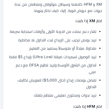
XM و HFM كلاهما وسيطان موثوقان ومنظمان من عدة
جهات مع عروض قوية. إليك كيف تختار بينهما.
اختر XM إذا كنت:
تقدّر دعم عملاء من الدرجة الأولى وأوقات استجابة سريعة
تريد بونص ترحيب على الإيداع لبدء التداول بلا مخاطرة
متداولاً مبتدئاً أو متوسطاً يستفيد من التعليم
تريد الوصول لسبريدات ضيقة (Ultra Low) بإيداع 5$ فقط
تتداول من الشرق الأوسط وتريد تنظيم DFSA مع دعم
عربي
تفضل بونصات إيداع (حتى 5,000$) لتعويض تكاليف
التداول
تريد ندوات ومحتوى تعليمي منتظم بلغتك
اختر HFM إذا كنت: