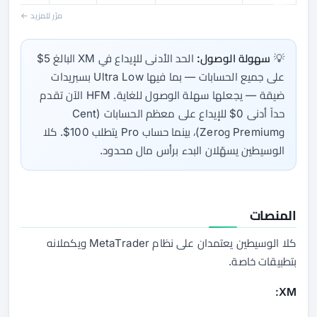
مرّر للمزيد ←
💡
سهولة الوصول:
الحد الأدنى للإيداع في XM البالغ 5$
على جميع الحسابات — بما فيها Ultra Low بسبريدات
ضيقة — يجعلها سهلة الوصول للغاية. HFM الآن تقدم
حداً أدنى 0$ للإيداع على معظم الحسابات (Cent
وPremium وZero)، بينما حساب Pro يتطلب 100$. كلا
الوسيطين يسهّلان البدء برأس مال محدود.
المنصات
كلا الوسيطين يعتمدان على نظام MetaTrader ويكملانه
بتطبيقات خاصة.
XM: