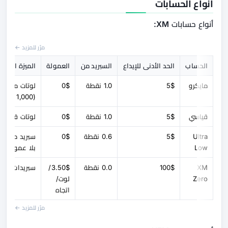
أنواع الحسابات
أنواع حسابات XM:
مرّر للمزيد ←
الحساب
الحد الأدنى للإيداع
السبريد من
العمولة
الميزة الرئيس
مايكرو
5$
1.0 نقطة
0$
لوتات مايكرو
(1,000 وحدة)
قياسي
5$
1.0 نقطة
0$
لوتات قياسية
Ultra
5$
0.6 نقطة
0$
سبريد منخف
Low
بلا عمولة
XM
100$
0.0 نقطة
3.50$/
سبريدات خام
Zero
لوت/
اتجاه
مرّر للمزيد ←