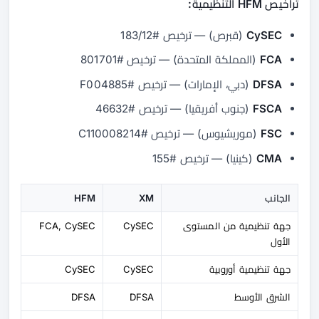
تراخيص HFM التنظيمية:
CySEC
(قبرص) — ترخيص #183/12
FCA
(المملكة المتحدة) — ترخيص #801701
DFSA
(دبي، الإمارات) — ترخيص #F004885
FSCA
(جنوب أفريقيا) — ترخيص #46632
FSC
(موريشيوس) — ترخيص #C110008214
CMA
(كينيا) — ترخيص #155
الجانب
XM
HFM
جهة تنظيمية من المستوى
CySEC
FCA, CySEC
الأول
جهة تنظيمية أوروبية
CySEC
CySEC
الشرق الأوسط
DFSA
DFSA