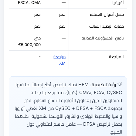
أفريقيا
—
FSCA, CMA
فصل أموال العملاء
نعم
نعم
حماية الرصيد السالب
نعم
نعم
تأمين المسؤولية المدنية
—
حتى
5,000,000€
المراجعة
مراجعة
-
XM
💡
رؤية تنظيمية:
HFM تملك تراخيص أكثر إجمالاً بما فيها
CySEC وFCA وCMA (كينيا)، مما يجعلها جذابة
للمتداولين الذين يعطون الأولوية لاتساع التنظيم. لكن
تجميعة CySEC + DFSA + FSCA من XM تغطي أوروبا
وآسيا والمحيط الهادئ والشرق الأوسط بشمولية. كلاهما
يحمل تراخيص DFSA — عامل حاسم لمتداولي دول
الخليج.