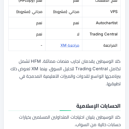
نسخ الصفقات
نعم
نعم (HFcopy)
VPS
مجاني (مشروط)
مجاني (مشروط)
Autochartist
نعم
نعم
Trading Central
لا
نعم
المراجعة
مراجعة XM
-
كلا الوسيطين يقدمان تجارب منصات مماثلة. HFM تشمل
تكامل Trading Central لتحليل السوق، بينما XM تعوض ذلك
ببرنامجها الواسع للندوات والميزات التعليمية المدمجة في
تطبيقها.
الحسابات الإسلامية
كلا الوسيطين يلبيان احتياجات المتداولين المسلمين بخيارات
حسابات خالية من السواب.