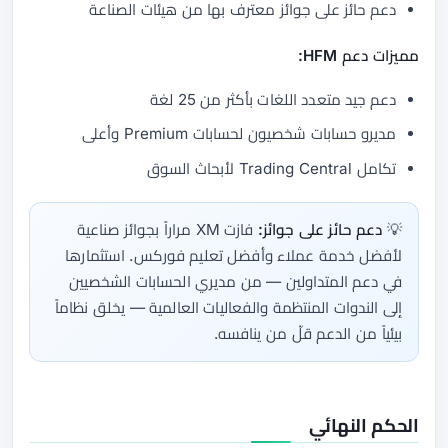
دعم حائز على جوائز معترف بها من هيئات الصناعة
مميزات دعم HFM:
دعم جيد متعدد اللغات بأكثر من 25 لغة
مديرو حسابات شخصيون لحسابات Premium وأعلى
تكامل Trading Central لأبحاث السوق
💡
دعم حائز على جوائز:
فازت XM مراراً بجوائز صناعية
لأفضل خدمة عملاء وأفضل تعليم فوركس. استثمارها
في دعم المتداولين — من مديري الحسابات الشخصيين
إلى الندوات المنتظمة والفعاليات العالمية — يخلق نظاماً
بيئياً من الدعم قلّ من ينافسه.
الحكم النهائي