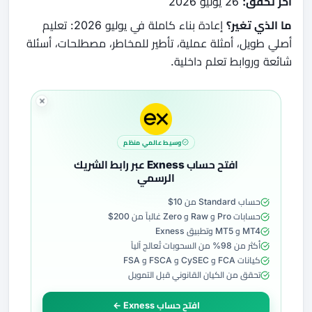
آخر تحقق:
26 يوليو 2026
ما الذي تغير؟
إعادة بناء كاملة في يوليو 2026: تعليم
أصلي طويل، أمثلة عملية، تأطير للمخاطر، مصطلحات، أسئلة
شائعة وروابط تعلم داخلية.
وسيط عالمي منظم
افتح حساب Exness عبر رابط الشريك
الرسمي
حساب Standard من 10$
حسابات Pro و Raw و Zero غالباً من 200$
MT4 و MT5 وتطبيق Exness
أكثر من 98% من السحوبات تُعالج آلياً
كيانات FCA و CySEC و FSCA و FSA
تحقق من الكيان القانوني قبل التمويل
افتح حساب Exness ←