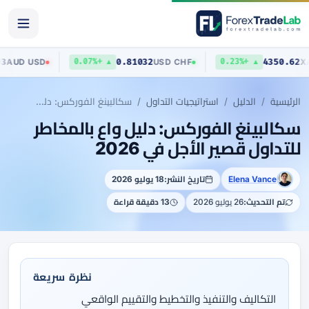
0.70403
0.81032
AUD
/
USD
USD
/
CHF
▼ 0.03%
▲ +0.07%
▲ +0
الرئيسية
الدليل
استراتيجيات التداول
سكالبينغ الفوركس: دليل واعٍ بالمخاطر للتداول قصير الأجل في 2026
سكالبينغ الفوركس: دليل واعٍ بالمخاطر
للتداول قصير الأجل في 2026
Elena Vance
تاريخ النشر:
18 يوليو 2026
تم التحديث:
26 يوليو 2026
13 دقيقة قراءة
نظرة سريعة
التكاليف والتنفيذ والتخطيط والتقييم الواقعي