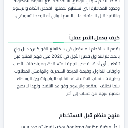
المبدأ الأهم هو أن يتوافق استخدامك مع الشروط المكتوبة
وحدود المخاطرة التي تستطيع تحملها. افحص الأداة والرسوم
والتنفيذ قبل الاعتماد على الرسم البياني أو الوعد التسويقي.
كيف يعمل الأمر عملياً
يقوم الاستخدام المسؤول في سكالبينغ الفوركس: دليل واعٍ
بالمخاطر للتداول قصير الأجل في 2026 على فهم المنتج قبل
تشغيل أي أداة. افحص الجهة المتعاقدة، ومواصفات الأصل،
وأوقات التداول، وقيمة الحركة السعرية، والهامش المطلوب،
وطريقة احتساب التكلفة. قد تتشابه الواجهات بين الوسطاء
بينما تختلف العقود والرسوم وقواعد التنفيذ، ولهذا لا يصح
تعميم نتيجة من حساب إلى آخر.
منهج منظم قبل الاستخدام
ابدأ بفرضية مكتوبة ومعلومة يمكن نفيها، ثم حدد سعر