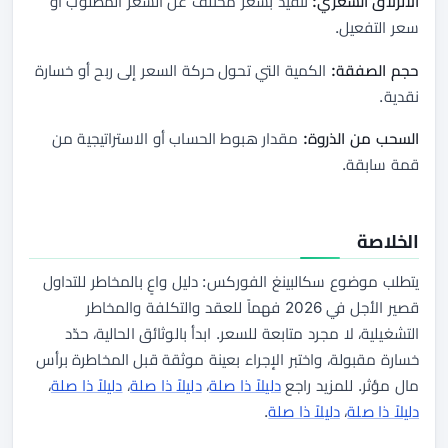
الانزلاق السعري:
تنفيذ بسعر مختلف عن السعر المطلوب أو
سعر التفعيل.
حجم الصفقة:
الكمية التي تحول حركة السعر إلى ربح أو خسارة
نقدية.
السحب من الذروة:
مقدار هبوط الحساب أو الاستراتيجية من
قمة سابقة.
الخلاصة
يتطلب موضوع سكالبينغ الفوركس: دليل واعٍ بالمخاطر للتداول
قصير الأجل في 2026 فهماً للعقد والتكلفة والمخاطر
التشغيلية، لا مجرد متابعة للسعر. ابدأ بالوثائق الحالية، حدّد
خسارة مقبولة، واختبر الإجراء بعينة موثقة قبل المخاطرة برأس
مال مؤثر. للمزيد راجع
دليلاً ذا صلة
،
دليلاً ذا صلة
،
دليلاً ذا صلة
،
دليلاً ذا صلة
،
دليلاً ذا صلة
.