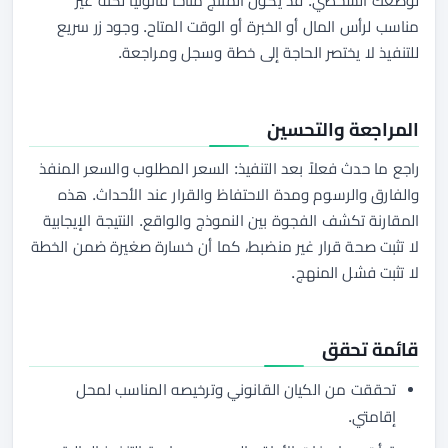
لوضعك الشخصي. قد يكون المنتج متاحاً قانونياً لكنه غير
مناسب لرأس المال أو الخبرة أو الوقت المتاح. وجود زر سريع
للتنفيذ لا يختصر الحاجة إلى خطة وسجل ومراجعة.
المراجعة والتحسين
راجع ما حدث فعلاً بعد التنفيذ: السعر المطلوب والسعر المنفذ
والفارق والرسوم ومدة الاحتفاظ والقرار عند الأحداث. هذه
المقارنة تكشف الفجوة بين النموذج والواقع. النتيجة الإيجابية
لا تثبت صحة قرار غير منضبط، كما أن خسارة صغيرة ضمن الخطة
لا تثبت فشل المنهج.
قائمة تحقق
تحققت من الكيان القانوني وترخيصه المناسب لمحل
إقامتي.