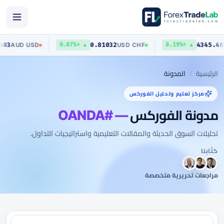
70403
0.81032
4345.
AUD
/
USD
USD
/
CHF
▲ +0.07%
▲ +0.19%
الرئيسية
المدونة
مركز تعليم وتحليل الفوركس
مدونة الفوركس
— #OANDA
تحليلات السوق الحديثة والمقالات التعليمية واستراتيجيات التداول.
كتّابنا
مراجعات تحريرية متخصصة