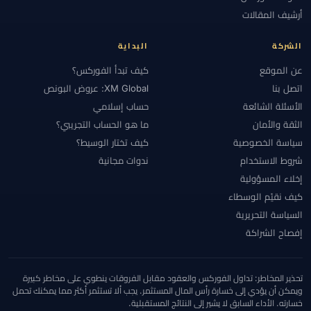
#الأهلية
#الإستراتيجية
#الإمارات
#الإيداع
#الاتحاد الأوروبي
أرشيف المقالات
#الاحتياطي الفيدرالي
#الاحتيال
#الارتباط
#الاستراتيجيات
#الاستراتيجية
#الانضباط
#البحرين
#البرازيل
#البنوك المركزية
الشركة
البداية
#التحقق
#التحليل الأساسي
#التحليل التقني
#التحليل الفني
عن الموقع
كيف تبدأ الفوركس؟
#التحوط
#التداول اليدوي
#التداول اليومي
#التداول بالنسخ
اتصل بنا
XM Global: عروض البونص
#التداول عبر الهاتف
#التداول من الهاتف
#التشيك
#التضخم
الأسئلة الشائعة
حساب إسلامي
الثقة والأمان
ما هو الحساب التجريبي؟
#التعليم
#التقويم الاقتصادي
#التكاليف
#التنظيم
#التنفيذ
سياسة الخصوصية
كيف تختار الوسيط؟
#التوعية بالاحتيال
#الثقة
#الجزائر
#الجلسات
#الجنيه الإسترليني
شروط الاستخدام
ندوات مجانية
#الحاسبات
#الحد الأدنى للإيداع
#الحساب الإسلامي
#الحساب الصغير
إخلاء المسؤولية
#الحسابات
#الحسابات الكبيرة
#الحسابات الممولة
#الخدمة
#الخليج
كيف نقيّم الوسطاء
#الدعم والمقاومة
#الدول المقيدة
#الدولار
#الذكاء الاصطناعي
السياسة التحريرية
#الذهب
#الرافعة المالية
#الربح والخسارة
#الرسوم البيانية
إفصاح الشراكة
#الرسوم والسبريد
#السبريد
#السحب
#السحوبات
#السعودية
#السكالبينغ
#السويد
#السياسة النقدية
#الشارت
#الشرق الأوسط
تحذير المخاطر: تداول الفوركس والعقود مقابل الفروقات ينطوي على مخاطر كبيرة
#الشرق الأوسط وشمال أفريقيا
#الشموع اليابانية
#الشهر الأول
#الصين
ويمكن أن يؤدي إلى خسارة رأس المال المستثمر. يجب ألا تستثمر أكثر مما يمكنك تحمل
خسارته. الأداء السابق لا يشير إلى النتائج المستقبلية.
#العالم العربي
#العراق
#العرض والطلب
#العناية الواجبة
#الفروق