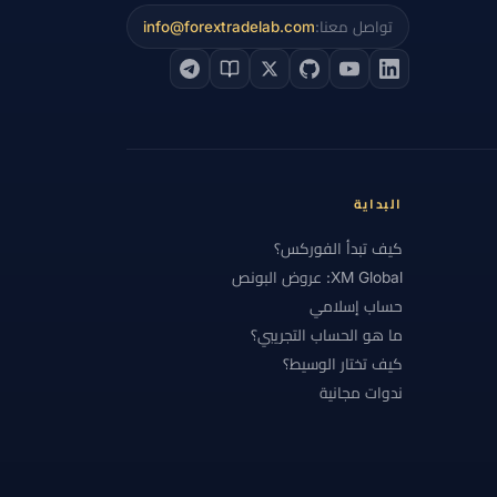
تواصل معنا:
info@forextradelab.com
 الأساسي
#التحليل التقني
#التحليل الفني
#التشيك
#التضخم
#التعليم
#الجنيه الإسترليني
#الحاسبات
ة
#الخدمة
#الخليج
لخسارة
#الرسوم البيانية
#الرسوم والسبريد
البداية
#الشرق الأوسط
كيف تبدأ الفوركس؟
XM Global: عروض البونص
عرض والطلب
#العناية الواجبة
#الفروق
حساب إسلامي
#المؤشرات الموضوعية
#المبتدئون
ما هو الحساب التجريبي؟
كيف تختار الوسيط؟
دن
#المغرب
#المقارنة
#المكافآت
ندوات مجانية
#اليورو
#اليونان
#امتثال
برنامج الولاء
#برنت
#بريطانيا
#بونص ترحيب
#بونص فوركس