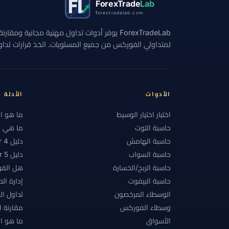
ForexTrade
Lab
forextradelab.com
#الاستراتيجيات
#الاستراتيجية
#الانضباط
ForexTradeLab يوفر أدوات تداول مهنية مجانية وم
#التحوط
#التداول اليدوي
#التداول اليومي
لمتداولي الفوركس من جميع المستويات. اتخذ قرارات تداول 
#التقويم الاقتصادي
#التكاليف
#التنظيم
#الحد الأدنى للإيداع
#الحساب الإسلامي
#ا
#الدعم والمقاومة
#الدول المقيدة
#الدولا
الأدوات
الأدلة
#السبريد
#السحب
#السحوبات
#السع
اختبار اختيار الوسيط
ما هو ا
حاسبة اللوت
ما هي ال
#الشرق الأوسط وشمال أفريقيا
#الشموع الياباني
حاسبة الهامش
دليل MetaTrader 4
#الفضة
#الفلبين
#الفوركس
#الفور
حاسبة السواب
دليل MetaTrader 5
حاسبة الربح/الخسارة
هل الفو
#المبتدئين
#المخاطر
#المدفوعات
#ا
حاسبة البيفوت
إدارة ال
#المكسيك
#المنصات
#النفط
#النق
الوسطاء المرخصون
تداول ا
#باكستان
#بحث الوسطاء
#بدء سريع
وسطاء الفوركس
مقارنة 
الأسواق
ما هو ال
#بلا رافعة
#بلا فوائد تبييت
#بنغلاديش