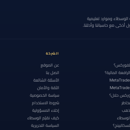
#البحرين
#البرازيل
#البنوك المركزية
#التحقق
#التحليل
قارنة الوسطاء وموارد تعليمية
#التداول بالنسخ
#التداول عبر الهاتف
#التداول من الهاتف
أذكى مع حاسباتنا وأدلتنا.
#التنفيذ
#التوعية بالاحتيال
#الثقة
#الجزائر
#الجلسات
لحساب الصغير
#الحسابات
#الحسابات الكبيرة
#الحسابات الممول
ر
#الذكاء الاصطناعي
#الذهب
#الرافعة المالية
#الربح وا
الشركة
ودية
#السكالبينغ
#السويد
#السياسة النقدية
#الشارت
لفوركس؟
عن الموقع
رافعة المالية؟
اتصل بنا
ة
#الشهر الأول
#الصين
#العالم العربي
#العراق
#ال
الأسئلة الشائعة
كس الإسلامي
#الفيدرالي
#القانون
#الكويت
#المؤشرات
الثقة والأمان
ركس حلال؟
سياسة الخصوصية
لمراكز
#المركزي الأوروبي
#المستويات
#المضاربة
#المعا
مخاطر
شروط الاستخدام
طة
#النمسا
#الهامش
#الهند
#الوسطاء
#اليابان
لذهب
إخلاء المسؤولية
#بداية سريعة
#بدون إيداع
#بدون سواب
#بدون فوائد
#
الوسطاء
كيف نقيّم الوسطاء
سكالبينج؟
السياسة التحريرية
#بنك محلي
#بولندا
#بونص
#بونص XM
#بونص الإيداع