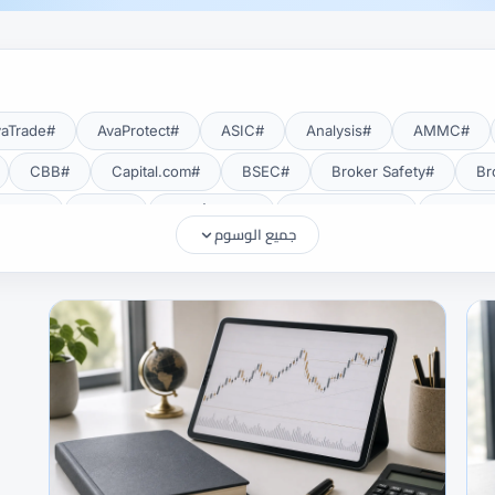
#AvaTrade
#AvaProtect
#ASIC
#Analysis
#AMMC
#CBB
#Capital.com
#BSEC
#Broker Safety
#CMA Uganda
#CMA أوغندا
#CMF
#CMF Tunisia
جميع الوسوم
#Deposits
#DAX40
#CySEC
#cTrader
#Crypto
#EUR/USD
#EU
#eToro
#EIA
#EEAT
#Education
#FRA
#FSA
#FSA Oman
#FSC موريشيوس
#FSCA
#Gold
#Getting Started
#GCC
#GBP/USD
#FXTR
#Islamic Account
#ISC
#Investing
#INR
#IG
#MetaTrader 5
#MetaTrader 4
#MetaTrader
#MENA