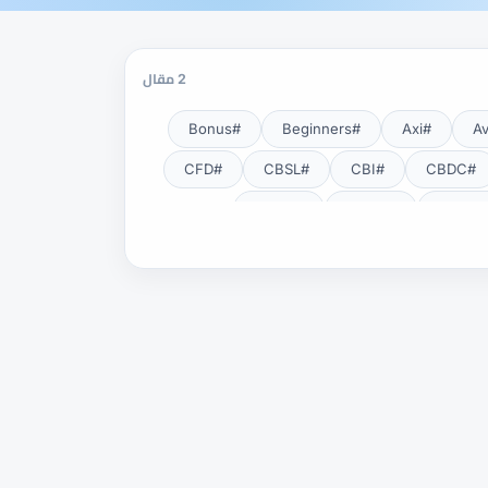
2 مقال
#Bonus
#Beginners
#Axi
#CFD
#CBSL
#CBI
#CBDC
#CNBV
#CMSA
#EA
#DXY
#DFSA
#Exness Terminal
#Exness
#Fundamental Analysis
#HFM
#Guide
#GOLD24-7
#Lot
#KYC
#JSC
#JPY
#NDD
#NBE
#MT5
#MT4