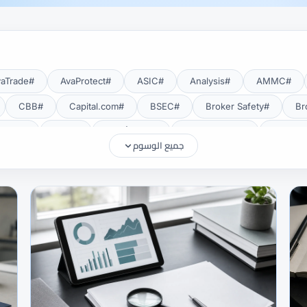
#AvaTrade
#AvaProtect
#ASIC
#Analysis
#AMMC
#CBB
#Capital.com
#BSEC
#Broker Safety
#CMA Uganda
#CMA أوغندا
#CMF
#CMF Tunisia
جميع الوسوم
#Deposits
#DAX40
#CySEC
#cTrader
#Crypto
#EUR/USD
#EU
#eToro
#EIA
#EEAT
#Education
#FRA
#FSA
#FSA Oman
#FSC موريشيوس
#FSCA
#Gold
#Getting Started
#GCC
#GBP/USD
#FXTR
#Islamic Account
#ISC
#Investing
#INR
#IG
#MetaTrader 5
#MetaTrader 4
#MetaTrader
#MENA