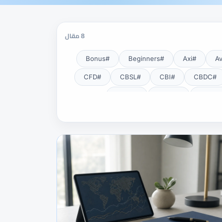
8 مقال
#Bonus
#Beginners
#Axi
#CFD
#CBSL
#CBI
#CBDC
#CNBV
#CMSA
#EA
#DXY
#DFSA
#Exness Terminal
#Exness
#Fundamental Analysis
#HFM
#Guide
#GOLD24-7
#Lot
#KYC
#JSC
#JPY
#NDD
#NBE
#MT5
#MT4