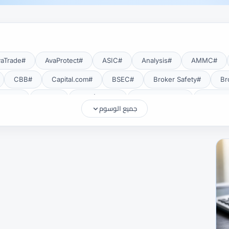
#AvaTrade
#AvaProtect
#ASIC
#Analysis
#AMMC
#CBB
#Capital.com
#BSEC
#Broker Safety
#CMA Uganda
#CMA أوغندا
#CMF
#CMF Tunisia
جميع الوسوم
#Deposits
#DAX40
#CySEC
#cTrader
#Crypto
#EUR/USD
#EU
#eToro
#EIA
#EEAT
#Education
#FRA
#FSA
#FSA Oman
#FSC موريشيوس
#FSCA
#Gold
#Getting Started
#GCC
#GBP/USD
#FXTR
#Islamic Account
#ISC
#Investing
#INR
#IG
#MetaTrader 5
#MetaTrader 4
#MetaTrader
#MENA