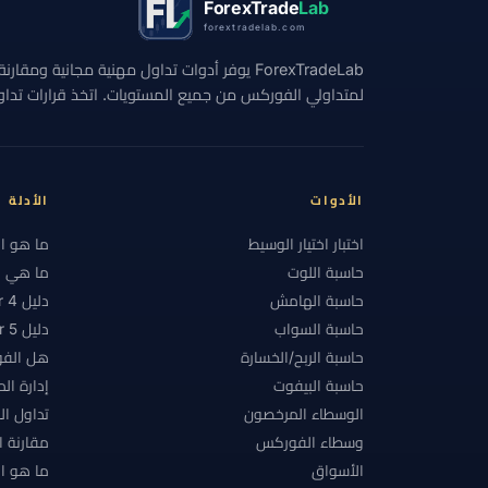
ForexTrade
Lab
forextradelab.com
#الاستراتيجيات
#الاستراتيجية
#الانضباط
ForexTradeLab يوفر أدوات تداول مهنية مجانية وم
#التحوط
#التداول اليدوي
#التداول اليومي
لمتداولي الفوركس من جميع المستويات. اتخذ قرارات تداول 
#التقويم الاقتصادي
#التكاليف
#التنظيم
#الحد الأدنى للإيداع
#الحساب الإسلامي
#ا
#الدعم والمقاومة
#الدول المقيدة
#الدولا
الأدوات
الأدلة
#السبريد
#السحب
#السحوبات
#السع
اختبار اختيار الوسيط
ما هو ا
حاسبة اللوت
ما هي ال
#الشرق الأوسط وشمال أفريقيا
#الشموع الياباني
حاسبة الهامش
دليل MetaTrader 4
#الفلبين
#الفوركس
#الفوركس الإسلامي
حاسبة السواب
دليل MetaTrader 5
حاسبة الربح/الخسارة
هل الفو
#المخاطر
#المدفوعات
#المراكز
#ال
حاسبة البيفوت
إدارة ال
#المنصات
#النفط
#النقطة
#النمسا
الوسطاء المرخصون
تداول ا
#بحث الوسطاء
#بدء سريع
#بداية سريعة
وسطاء الفوركس
مقارنة 
الأسواق
ما هو ال
#بلا فوائد تبييت
#بنغلاديش
#بنك محلي