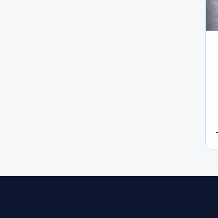
Pip
#Personal Area
#Pepperstone
#Order Types
#Oi
#Risk Management
#Regulation
#Raw Spread
#Spreads
#Spread
#Social Trading
#SMC
#SFC
#Trading Rules
#Trade Management
#Tickmill
#USDT
#USD/MXN
#USD/JPY
#USD/CNH
#USD
#XAUUSD
#XM
#XM Global
#XM العالمية
#أدوات التداول
#أدوات الفوركس
#أزواج العملات
#أساسيات 
ركس
#ألمانيا
#أمان
#أمان الوسطاء
#أمان الوسيط
#أنماط الانعكاس
#أنماط الشارت
#أنواع الأوامر
#أنواع ا
مخاطر
#إدارة مخاطر
#إسلامي
#إشارات
#إشارات التداول
لفوركس
#إيداع صغير
#إيشيموكو
#إيطاليا
#اختراق
#
تراتيجية فوركس
#استضافة
#اقتصاد كلي
#الأداء
#الأدوا
الإستراتيجية
#الإمارات
#الإيداع
#الاتحاد الأوروبي
#الاحتياط