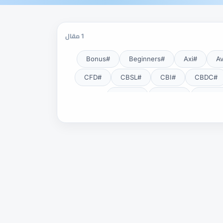
1 مقال
#Bonus
#Beginners
#Axi
#CFD
#CBSL
#CBI
#CBDC
#CNBV
#CMSA
#EA
#DXY
#DFSA
#Exness Terminal
#Exness
#Fundamental Analysis
#HFM
#Guide
#GOLD24-7
#Lot
#KYC
#JSC
#JPY
#NDD
#NBE
#MT5
#MT4