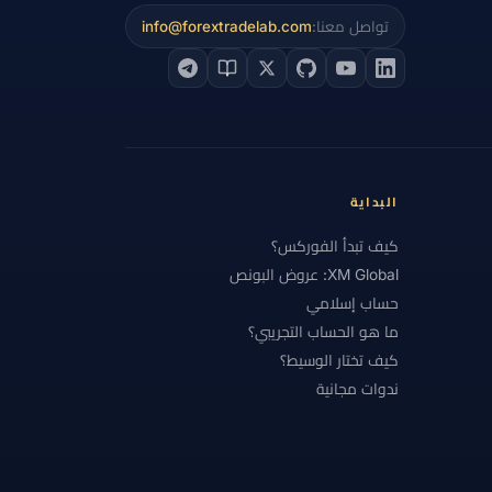
تواصل معنا:
info@forextradelab.com
 الأساسي
#التحليل التقني
#التحليل الفني
#التشيك
#التضخم
#التعليم
#الجنيه الإسترليني
#الحاسبات
ة
#الخدمة
#الخليج
لخسارة
#الرسوم البيانية
#الرسوم والسبريد
البداية
#الشرق الأوسط
كيف تبدأ الفوركس؟
XM Global: عروض البونص
#العناية الواجبة
#الفروق
#الفضة
حساب إسلامي
ات الموضوعية
#المبتدئون
#المبتدئين
ما هو الحساب التجريبي؟
كيف تختار الوسيط؟
ب
#المقارنة
#المكافآت
#المكسيك
ندوات مجانية
#اليونان
#امتثال
#باكستان
#برنت
#بريطانيا
#بلا رافعة
حيب
#بونص فوركس
#بيانات