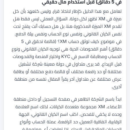
في 5 دقائق) قبل استخدام مال حقيقي
تعامل مع هذا الدليل كإطار لاتخاذ قرار، وليس كتعهد بأن كل
ميزة في XM تظهر لكل دولة. السؤال العملي ليس فقط هل
تقدم XM الميزة المذكورة هنا، بل هل حسابك أنت يفتح تحت
نفس الكيان القانوني ونفس نوع الحساب ونفس بيئة الدفع.
في موضوع كيف توثق حساب XM؟ (قائمة تحقق في 5
دقائق) أهم الفحوصات الحية هي توجيه الكيان القانوني ونوع
الحساب ومطابقة الاسم في KYC واختيار المنصة والفحوصات
قبل الإيداع. قد يرى متداول في دولة معينة شركة تشغيل
مختلفة أو حد رافعة مختلف أو قائمة دفع مختلفة أو بطاقة
عرض مختلفة عن متداول آخر يقرأ المقال نفسه من منطقة
أخرى.
ابدأ باسم الشركة الظاهر في صفحة التسجيل أو داخل منطقة
الأعضاء. XM مجموعة متعددة الكيانات، لذلك اسم العلامة
وحده لا يكفي للفحص. اكتب اسم الكيان القانوني، الجهة
الرقابية، اتفاقية العميل، حد الرافعة، عملة الحساب وأنواع
الحسابات المتاحة قبل الإيداع. إذا تعارضت أي معلومة في