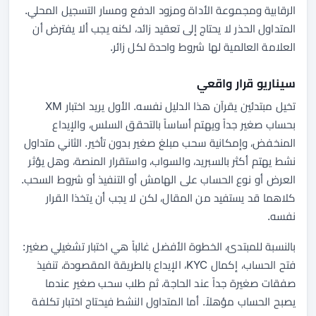
الرقابية ومجموعة الأداة ومزود الدفع ومسار التسجيل المحلي.
المتداول الحذر لا يحتاج إلى تعقيد زائد، لكنه يجب ألا يفترض أن
العلامة العالمية لها شروط واحدة لكل زائر.
سيناريو قرار واقعي
تخيل مبتدئين يقرآن هذا الدليل نفسه. الأول يريد اختبار XM
بحساب صغير جداً ويهتم أساساً بالتحقق السلس، والإيداع
المنخفض، وإمكانية سحب مبلغ صغير بدون تأخير. الثاني متداول
نشط يهتم أكثر بالسبريد، والسواب، واستقرار المنصة، وهل يؤثر
العرض أو نوع الحساب على الهامش أو التنفيذ أو شروط السحب.
كلاهما قد يستفيد من المقال، لكن لا يجب أن يتخذا القرار
نفسه.
بالنسبة للمبتدئ، الخطوة الأفضل غالباً هي اختبار تشغيلي صغير:
فتح الحساب، إكمال KYC، الإيداع بالطريقة المقصودة، تنفيذ
صفقات صغيرة جداً عند الحاجة، ثم طلب سحب صغير عندما
يصبح الحساب مؤهلاً. أما المتداول النشط فيحتاج اختبار تكلفة