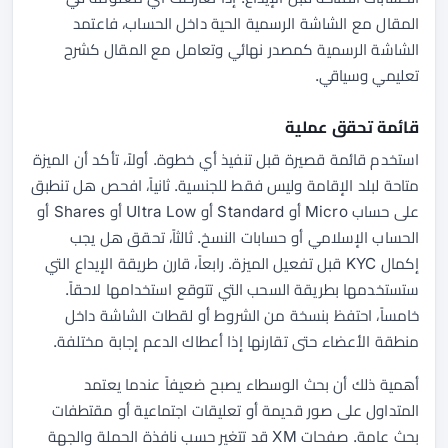
المقال مع الشاشة الرسمية الحية داخل الحساب، فاعتمد
الشاشة الرسمية كمصدر نهائي وتعامل مع المقال كشرح
تعليمي وسياقي.
قائمة تحقق عملية
استخدم قائمة قصيرة قبل تنفيذ أي خطوة. أولاً، تأكد أن الميزة
متاحة لبلد الإقامة وليس فقط للجنسية. ثانياً، افحص هل تنطبق
على حساب Micro أو Standard أو Ultra Low أو Shares أو
الحساب الإسلامي أو حسابات النسخ. ثالثاً، تحقق هل يجب
إكمال KYC قبل تفعيل الميزة. رابعاً، قارن طريقة الإيداع التي
ستستخدمها بطريقة السحب التي تتوقع استخدامها لاحقاً.
خامساً، احتفظ بنسخة من الشروط أو لقطات الشاشة داخل
منطقة الأعضاء حتى تقارنها إذا أعطاك الدعم إجابة مختلفة.
أهمية ذلك أن بحث الوسطاء يصبح ضعيفاً عندما يعتمد
المتداول على صور قديمة أو تعليقات اجتماعية أو مقتطفات
بحث عامة. صفحات XM قد تتغير حسب نافذة الحملة والجهة