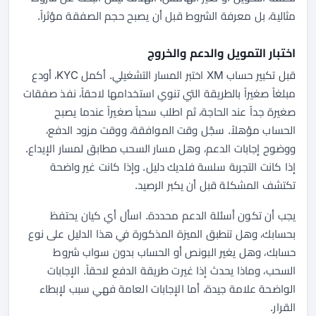
مثالية، بل معرفة الشروط قبل أن يصبح حجم الصفقة مؤثراً.
اختبار التمويل والدعم والخروج
قبل تكبير حساب XM اختبر المسار التشغيلي. أكمل KYC، أودع
مبلغاً صغيراً بالطريقة التي تنوي استخدامها لاحقاً، نفذ صفقات
صغيرة جداً عند الحاجة، ثم اطلب سحباً صغيراً عندما يصبح
الحساب مؤهلاً. سجّل وقت الموافقة، ووقت مزود الدفع،
ووضوح إجابات الدعم، وهل مسار السحب مطابق لمسار الإيداع.
إذا كانت التجربة سلسة فلديك دليل. وإذا كانت غير واضحة
تكتشف المشكلة قبل أن يكبر الرصيد.
يجب أن تكون أسئلة الدعم محددة. اسأل أي كيان يحتفظ
بحسابك، وهل تنطبق الميزة المذكورة في هذا الدليل على نوع
حسابك، وهل يغير البونص أو الحساب بدون سواب شروط
السحب، وماذا يحدث إذا غيرت طريقة الدفع لاحقاً. الإجابات
الواضحة علامة جيدة، أما الإجابات العامة فهي سبب لإبطاء
القرار.