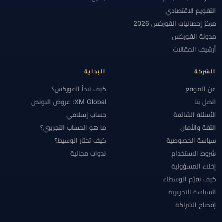
التقويم الاقتصادي
مركز إحصائيات الفوركس 2026
مدونة الفوركس
أرشيف المقالات
الشركة
البداية
عن الموقع
كيف تبدأ الفوركس؟
اتصل بنا
XM Global: عروض البونص
الأسئلة الشائعة
حساب إسلامي
الثقة والأمان
ما هو الحساب التجريبي؟
سياسة الخصوصية
كيف تختار الوسيط؟
شروط الاستخدام
ندوات مجانية
إخلاء المسؤولية
كيف نقيّم الوسطاء
السياسة التحريرية
إفصاح الشراكة