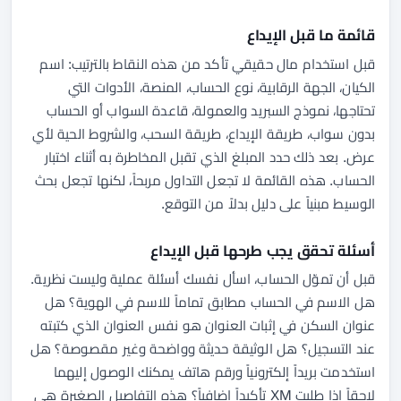
قائمة ما قبل الإيداع
قبل استخدام مال حقيقي تأكد من هذه النقاط بالترتيب: اسم
الكيان، الجهة الرقابية، نوع الحساب، المنصة، الأدوات التي
تحتاجها، نموذج السبريد والعمولة، قاعدة السواب أو الحساب
بدون سواب، طريقة الإيداع، طريقة السحب، والشروط الحية لأي
عرض. بعد ذلك حدد المبلغ الذي تقبل المخاطرة به أثناء اختبار
الحساب. هذه القائمة لا تجعل التداول مربحاً، لكنها تجعل بحث
الوسيط مبنياً على دليل بدلاً من التوقع.
أسئلة تحقق يجب طرحها قبل الإيداع
قبل أن تموّل الحساب، اسأل نفسك أسئلة عملية وليست نظرية.
هل الاسم في الحساب مطابق تماماً للاسم في الهوية؟ هل
عنوان السكن في إثبات العنوان هو نفس العنوان الذي كتبته
عند التسجيل؟ هل الوثيقة حديثة وواضحة وغير مقصوصة؟ هل
استخدمت بريداً إلكترونياً ورقم هاتف يمكنك الوصول إليهما
لاحقاً إذا طلبت XM تأكيداً إضافياً؟ هذه التفاصيل الصغيرة هي