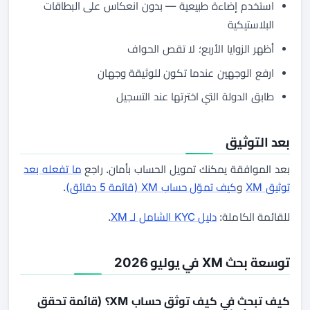
استخدم إضاءة طبيعية — بدون انعكاس على البطاقات
البلاستيكية
أظهر الزوايا الأربع؛ لا تقص الحواف
ارفع الوجهين عندما تكون للوثيقة وجهان
طابق الدولة التي اخترتها عند التسجيل
بعد التوثيق
بعد الموافقة يمكنك تمويل الحساب بأمان. راجع
ما تفعله بعد
توثيق XM
و
كيف تموّل حساب XM (قائمة 5 دقائق)
.
للقائمة الكاملة:
دليل KYC الشامل لـ XM
.
توسعة بحث XM في يوليو 2026
كيف تبحث في كيف توثق حساب XM؟ (قائمة تحقق