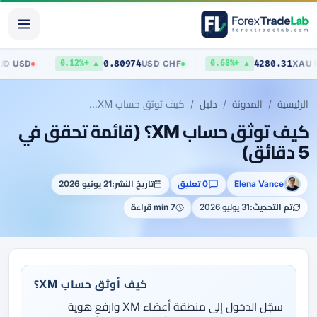
70423
0.80974
4280.
AUD
/
USD
USD
/
CHF
▲ +0.12%
▲ +0.68%
الرئيسية
المدونة
دليل
كيف توثق حساب XM؟ (قائمة تحقق في 5 دقائق)
كيف توثق حساب XM؟ (قائمة تحقق في
5 دقائق)
Elena Vance
0 تعليق
تاريخ النشر:
21 يونيو 2026
تم التحديث:
31 يوليو 2026
7 min قراءة
كيف أوثق حساب XM؟
سجّل الدخول إلى منطقة أعضاء XM وارفع هوية