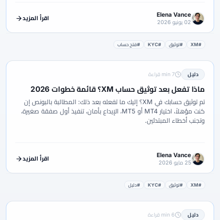
Elena Vance
اقرأ المزيد
02 يونيو 2026
#XM
#توثيق
#KYC
#فتح حساب
دليل
7 min قراءة
ماذا تفعل بعد توثيق حساب XM؟ قائمة خطوات 2026
تم توثيق حسابك في XM؟ إليك ما تفعله بعد ذلك: المطالبة بالبونص إن
كنت مؤهلاً، اختيار MT4 أو MT5، الإيداع بأمان، تنفيذ أول صفقة صغيرة،
وتجنب أخطاء المبتدئين.
Elena Vance
اقرأ المزيد
25 مايو 2026
#XM
#توثيق
#KYC
#دليل
دليل
6 min قراءة