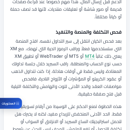
الدعم قبل إرسال المال. هذا مهم خصوصاً عند قراءة صفحات
قديمة أو صور شاشة أو تعليقات منتديات، لأنها قد تصف حملة
أو كياناً مختلفاً.
فحص التكلفة والمنصة والتنفيذ
بعد فحص الكيان انتقل إلى سير التداول نفسه. افتح المنصة
التي ستستخدمها فعلاً وراقب الرموز الحية التي تهمك. مع XM
يعني ذلك غالباً
MT4
أو MT5 أو WebTrader أو تطبيق XM
حسب نوع الحساب والمنطقة. راقب السبريد خلال جلسة تداولك
المعتادة، وليس فقط في أوقات هادئة. إذا كنت تتداول الذهب
أو عقود الكريبتو أو المؤشرات أو الأزواج النادرة، فافحص
مواصفات العقد والحد الأدنى للوت والهامش والتكلفة الليلية
قبل فتح صفقة حقيقية.
المحتويات
هذه الخطوة تمنع الحكم على الوسيط من أرقام تسويقية
فقط. الحد الأدنى المنخفض للإيداع مفيد، لكنه لا يخبرك هل
تتحمل استراتيجيتك اتساع السبريد أو الانزلاق أو السواب أو
تكلفة التحويل أو تغير الهامش. الهدف ليس البحث عن شروط