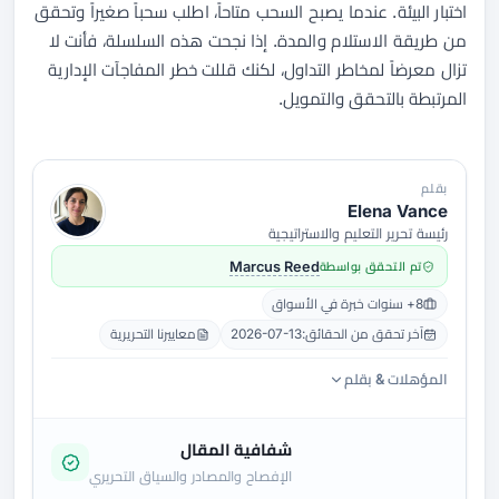
اختبار البيئة. عندما يصبح السحب متاحاً، اطلب سحباً صغيراً وتحقق
من طريقة الاستلام والمدة. إذا نجحت هذه السلسلة، فأنت لا
تزال معرضاً لمخاطر التداول، لكنك قللت خطر المفاجآت الإدارية
المرتبطة بالتحقق والتمويل.
بقلم
Elena Vance
رئيسة تحرير التعليم والاستراتيجية
تم التحقق بواسطة
Marcus Reed
8+ سنوات خبرة في الأسواق
آخر تحقق من الحقائق:
2026-07-13
معاييرنا التحريرية
المؤهلات & بقلم
شفافية المقال
الإفصاح والمصادر والسياق التحريري