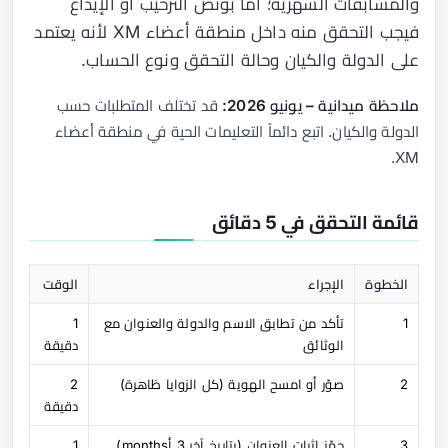
والمسابقات الشهرية؛ أما بونص الترحيب أو الإيداع
فيجب التحقق منه داخل منطقة أعضاء XM لأنه يعتمد
على الدولة والكيان وحالة التحقق ونوع الحساب.
ملاحظة ميدانية – يونيو 2026:
قد تختلف المتطلبات حسب
الدولة والكيان. اتبع دائماً التعليمات الحية في منطقة أعضاء
XM.
قائمة التحقق في 5 دقائق
الخطوة
الإجراء
الوقت
1
تأكد من تطابق الاسم والدولة والعنوان مع
1
الوثائق
دقيقة
2
صوّر أو امسح الهوية (كل الزوايا ظاهرة)
2
دقيقة
3
جهّز إثبات العنوان (بتاريخ آخر 3 أmonths)
1