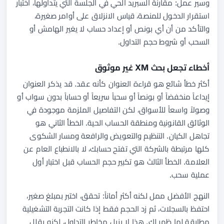
وسير عمل: مقارنة السبريد الحي في الجلسة التي يتداولها، اختبار
استقرار الدخول للمنصة، قياس الانزلاق على أوامر صغيرة،
والتأكد من أن أي بونص أو إعداد حساب لا يغير الهامش أو
السحب أو شروط حجم التداول.
أخطاء تجعل بحث XM غير موثوق
أكثر خطأ شائع هو قراءة العنوان كأنه عقد. قد يذكر العنوان
إيداعاً منخفضاً أو بونصاً أو سحباً سريعاً أو حساباً بدون سواب أو
وصولاً واسعاً للأسواق، لكن التفاصيل الملزمة موجودة في
الوثائق القانونية ومنطقة الحساب الحية. الخطأ الثاني هو
تجاهل الكيان. التنظيم والتعويض والرافعة ومسار الشكوى
كلها مرتبطة بالشركة التي تفتح حسابك، لا بالانطباع العام عن
العلامة. الخطأ الثالث هو تكبير حجم الحساب قبل اختبار أول
عملية سحب.
النهج الأفضل ممل لكنه أكثر أماناً: تحقق، اختبر بمبلغ صغير،
احتفظ بالسجلات، ثم زد الحجم فقط إذا كانت التجربة التشغيلية
مطابقة لما ظهر لك. هذا لا يزيل مخاطر التداول، لكنه يقلل