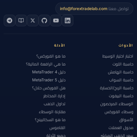
تواصل معنا:
info@forextradelab.com
الأدوات
الأدلة
اختبار اختيار الوسيط
ما هو الفوركس؟
حاسبة اللوت
ما هي الرافعة المالية؟
حاسبة الهامش
دليل MetaTrader 4
حاسبة السواب
دليل MetaTrader 5
حاسبة الربح/الخسارة
هل الفوركس حلال؟
حاسبة البيفوت
إدارة المخاطر
الوسطاء المرخصون
تداول الذهب
وسطاء الفوركس
مقارنة الوسطاء
الأسواق
ما هو السكالبينج؟
محول العملات
القاموس
سعر الذهب المباشر
جميع الأدلة