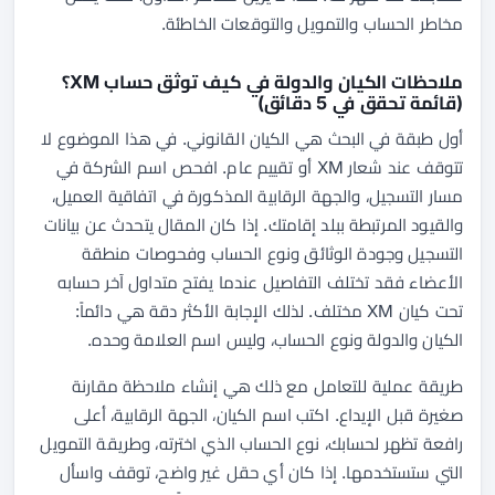
مخاطر الحساب والتمويل والتوقعات الخاطئة.
ملاحظات الكيان والدولة في كيف توثق حساب XM؟
(قائمة تحقق في 5 دقائق)
أول طبقة في البحث هي الكيان القانوني. في هذا الموضوع لا
تتوقف عند شعار XM أو تقييم عام. افحص اسم الشركة في
مسار التسجيل، والجهة الرقابية المذكورة في اتفاقية العميل،
والقيود المرتبطة ببلد إقامتك. إذا كان المقال يتحدث عن بيانات
التسجيل وجودة الوثائق ونوع الحساب وفحوصات منطقة
الأعضاء فقد تختلف التفاصيل عندما يفتح متداول آخر حسابه
تحت كيان XM مختلف. لذلك الإجابة الأكثر دقة هي دائماً:
الكيان والدولة ونوع الحساب، وليس اسم العلامة وحده.
طريقة عملية للتعامل مع ذلك هي إنشاء ملاحظة مقارنة
صغيرة قبل الإيداع. اكتب اسم الكيان، الجهة الرقابية، أعلى
رافعة تظهر لحسابك، نوع الحساب الذي اخترته، وطريقة التمويل
التي ستستخدمها. إذا كان أي حقل غير واضح، توقف واسأل