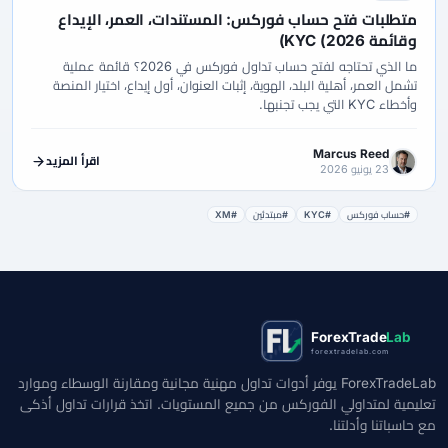
متطلبات فتح حساب فوركس: المستندات، العمر، الإيداع
وقائمة KYC (2026)
ما الذي تحتاجه لفتح حساب تداول فوركس في 2026؟ قائمة عملية
تشمل العمر، أهلية البلد، الهوية، إثبات العنوان، أول إيداع، اختيار المنصة
وأخطاء KYC التي يجب تجنبها.
Marcus Reed
اقرأ المزيد
23 يونيو 2026
#حساب فوركس
#KYC
#مبتدئين
#XM
ForexTrade
Lab
forextradelab.com
ForexTradeLab يوفر أدوات تداول مهنية مجانية ومقارنة الوسطاء وموارد
تعليمية لمتداولي الفوركس من جميع المستويات. اتخذ قرارات تداول أذكى
مع حاسباتنا وأدلتنا.