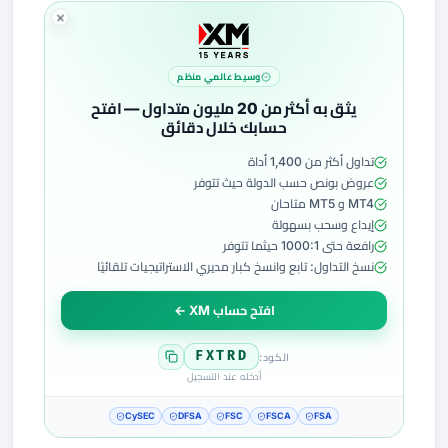
وسيط عالمي منظم
يثق به أكثر من 20 مليون متداول — افتح
حسابك خلال دقائق
تداول أكثر من 1,400 أداة
عروض بونص حسب الدولة حيث تتوفر
MT4 و MT5 متاحان
إيداع وسحب بسهولة
رافعة حتى 1000:1 حيثما تتوفر
نسخ التداول: تابع وانسخ كبار مديري الاستراتيجيات تلقائيًا
افتح حساب XM ←
FXTRD
الكود:
أدخله عند التسجيل
CySEC
DFSA
FSC
FSCA
FSA