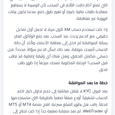
التي تمنع أكثر حالات التأخير في السحب، لأن الوسيط لا يستطيع
معالجة طلبات مالية كبيرة أو تغيير طرق دفع عندما تكون بيانات
الهوية غير متطابقة.
إذا كنت تستخدم حساب XM لأول مرة، لا تجعل أول تفاعل
حقيقي مع الدعم يحدث عند السحب. بعد رفع الوثائق، انتظر
رسالة الموافقة ثم ادخل إلى منطقة الأعضاء وتأكد أن حالة
الحساب أصبحت موثقة. بعد ذلك اسأل الدعم سؤالاً محدداً: هل
حسابي مكتمل التحقق، وهل هناك أي وثيقة إضافية قد تطلب
قبل السحب؟ الإجابة المكتوبة تمنحك مرجعاً إذا ظهر طلب
لاحق.
خطة ما بعد الموافقة
بعد قبول KYC لا تنتقل مباشرة إلى حجم تداول كبير. اختبر
الحساب تشغيلياً: أودع مبلغاً صغيراً بالطريقة التي ستستخدمها
لاحقاً، راقب هل يظهر المبلغ بسرعة، افتح منصة MT4 أو MT5
أو WebTrader، ثم نفذ صفقة صغيرة جداً إذا كنت تحتاج إلى