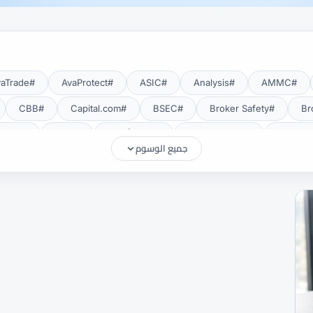
#AvaTrade
#AvaProtect
#ASIC
#Analysis
#AMMC
#CBB
#Capital.com
#BSEC
#Broker Safety
#CMA Uganda
#CMA أوغندا
#CMF
#CMF Tunisia
جميع الوسوم
#Deposits
#DAX40
#CySEC
#cTrader
#Crypto
#EUR/USD
#EU
#eToro
#EIA
#EEAT
#Education
#FRA
#FSA
#FSA Oman
#FSC موريشيوس
#FSCA
#Gold
#Getting Started
#GCC
#GBP/USD
#FXTR
#Islamic Account
#ISC
#Investing
#INR
#IG
#MetaTrader 5
#MetaTrader 4
#MetaTrader
#MENA