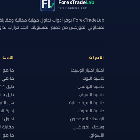
ForexTrade
Lab
forextradelab.com
#الاستراتيجيات
#الاستراتيجية
#الانضباط
ForexTradeLab يوفر أدوات تداول مهنية مجانية وم
#التحوط
#التداول اليدوي
#التداول اليومي
لمتداولي الفوركس من جميع المستويات. اتخذ قرارات تداول 
#التقويم الاقتصادي
#التكاليف
#التنظيم
#الحد الأدنى للإيداع
#الحساب الإسلامي
#ا
#الدعم والمقاومة
#الدول المقيدة
#الدولا
الأدوات
الأدلة
#السبريد
#السحب
#السحوبات
#السع
اختبار اختيار الوسيط
ما هو ا
حاسبة اللوت
ما هي ال
#الشرق الأوسط وشمال أفريقيا
#الشموع الياباني
حاسبة الهامش
دليل MetaTrader 4
#الفلبين
#الفوركس
#الفوركس الإسلامي
حاسبة السواب
دليل MetaTrader 5
حاسبة الربح/الخسارة
هل الفو
#المخاطر
#المدفوعات
#المراكز
#ال
حاسبة البيفوت
إدارة ال
#المنصات
#النفط
#النقطة
#النمسا
الوسطاء المرخصون
تداول ا
#بحث الوسطاء
#بدء سريع
#بداية سريعة
وسطاء الفوركس
مقارنة 
الأسواق
ما هو ال
#بلا فوائد تبييت
#بنغلاديش
#بنك محلي