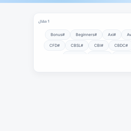
1 مقال
#Bonus
#Beginners
#Axi
#CFD
#CBSL
#CBI
#CBDC
#CNBV
#CMSA
#EA
#DXY
#DFSA
#Exness Terminal
#Exness
#Fundamental Analysis
#HFM
#Guide
#GOLD24-7
#Lot
#KYC
#JSC
#JPY
#NDD
#NBE
#MT5
#MT4