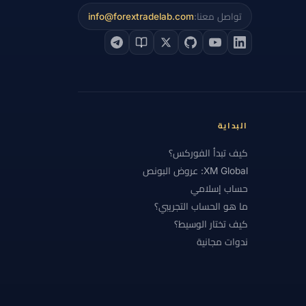
تواصل معنا:
info@forextradelab.com
 الأساسي
#التحليل التقني
#التحليل الفني
#التشيك
#التضخم
#التعليم
#الجنيه الإسترليني
#الحاسبات
ة
#الخدمة
#الخليج
لخسارة
#الرسوم البيانية
#الرسوم والسبريد
البداية
#الشرق الأوسط
كيف تبدأ الفوركس؟
XM Global: عروض البونص
#العناية الواجبة
#الفروق
#الفضة
حساب إسلامي
ات الموضوعية
#المبتدئون
#المبتدئين
ما هو الحساب التجريبي؟
كيف تختار الوسيط؟
ب
#المقارنة
#المكافآت
#المكسيك
ندوات مجانية
#اليونان
#امتثال
#باكستان
#برنت
#بريطانيا
#بلا رافعة
حيب
#بونص فوركس
#بيانات