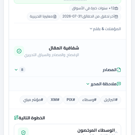
12+ سنوات خبرة في الأسواق
آخر تحقق من الحقائق:
2026-07-31
معاييرنا التحريرية
المؤهلات & بقلم
شفافية المقال
الإفصاح والمصادر والسياق التحريري
المصادر
8
ملاحظة المحرر
#البرازيل
#وسطاء
#PIX
#XM
#مؤشر ميني
الخطوة التالية
الوسطاء المرخصون