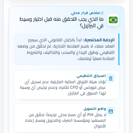
ملخص قرار محلي
ما الذي يجب التحقق منه قبل اختيار وسيط
في البرازيل؟
الإجابة المختصرة:
ابدأ بالكيان القانوني الذي سيبرم
العقد معك، لا باسم العلامة التجارية. ثم تحقّق من وضعه
التنظيمي وطرق الإيداع والسحب والتكاليف والشروط
المتاحة فعلياً لإقامتك.
السياق التنظيمي
تؤكد هيئة الأوراق المالية البرازيلية عدم تسجيل أي
عرض فوركس أو CFD للأفراد وعدم ترخيص أي وسيط
لهذا السوق في البرازيل
واقع التمويل
لا يمثل PIX أو أي مسار محلي ترخيصاً؛ تحقّق من
المستفيد ومؤسسة الصرف والتحويل ومسار إعادة
الأموال