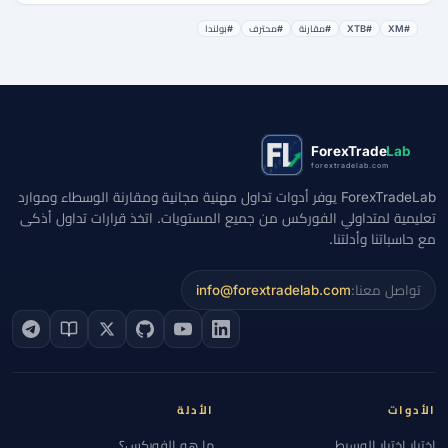
#XM
#XTB
#مقارنة
#محترف
#بولندا
ForexTrade
Lab
forextradelab.com
ForexTradeLab يوفر أدوات تداول مهنية مجانية ومقارنة الوسطاء وموارد
تعليمية لمتداولي الفوركس من جميع المستويات. اتخذ قرارات تداول أذكى
مع حاسباتنا وأدلتنا.
تواصل معنا:
info@forextradelab.com
الأدوات
الأدلة
اختبار اختيار الوسيط
ما هو الفوركس؟