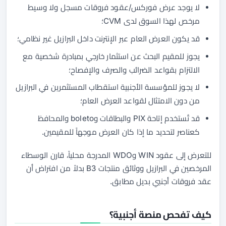
لا يوجد عرض فوركس/عقود فروقات مسجل ولا وسيط
مرخص لهذا السوق لدى CVM؛
قد يكون العرض العام عبر الإنترنت داخل البرازيل غير نظامي؛
يجوز للمقيم البحث عن استثمار خارجي بمبادرة شخصية مع
الالتزام بقواعد الضرائب والصرف والإفصاح؛
لا يجوز للمؤسسة الأجنبية استقطاب المستثمرين في البرازيل
من دون الامتثال لقواعد العرض العام؛
قد تُستخدم إتاحة PIX والبطاقات وboleto والمحافظ
كعناصر لتحديد ما إذا كان العرض موجهاً للمقيمين.
للتعرض إلى عقود WIN وWDO المدرجة محلياً، قارن الوسطاء
المرخصين في البرازيل ووثائق منتجات B3 بدلاً من افتراض أن
عقد فروقات أجنبي بديل مطابق.
كيف تفحص منصة أجنبية؟