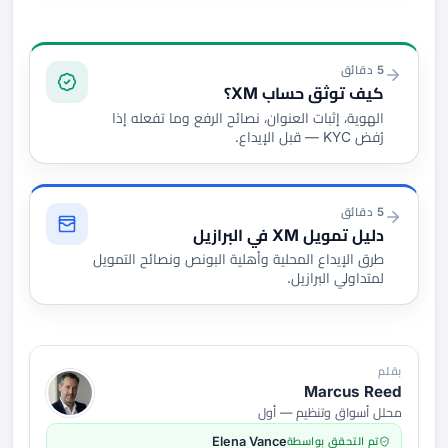
التوثيق والتمويل
5 دقائق
كيف توثق حساب XM؟
الهوية، إثبات العنوان، نصائح الرفع وما تفعله إذا
رُفض KYC — قبل الإيداع.
5 دقائق
دليل تمويل XM في البرازيل
طرق الإيداع المحلية وأهلية البونص ونصائح التمويل
لمتداولي البرازيل.
بقلم
Marcus Reed
محلل أسواق وتنظيم — أول
تم التحقق بواسطة
Elena Vance