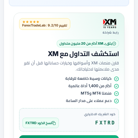
★★★★★
تقييم ForexTradeLab: 9.2/10
رابط شراكة
يثق بـ XM أكثر من 20 مليون متداول
استكشف التداول مع XM
قارن منصات XM وأسواقها وخيارات حساباتها قبل أن تقرر
مدى ملاءمتها لاحتياجاتك.
كيانات وسيط خاضعة للرقابة
أكثر من 1,400 أداة عالمية
منصتا MT4 وMT5
دعم عملاء على مدار الساعة
كود الشريك الاختياري
FXTRD
نسخ الكود FXTRD