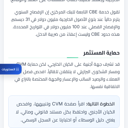
تقول خدمة CBE التابعة للبنك المركزي إن الإفصاح السنوي
يلزم حالياً عند بلوغ الأصول الخارجية مليون دولار في 31 ديسمبر،
والإفصاح الفصلي عند 100 مليون دولار في التواريخ المحددة.
هذه حدود CBE وليست إعفاءً من ضريبة الدخل.
حماية المستثمر
قد تشرف جهة أجنبية على الكيان الخارجي، لكن حماية CVM
المحتويات
ومسار الشكوى البرازيلي لا ينتقلان تلقائياً. افحص فصل أموال
العملاء والرصيد السالب والإعسار والجهة المختصة بالنزاع في
الاتفاقية نفسها.
الخطوة التالية:
اقرأ صفحة CVM وتنبيهها، وافحص
الكيان الأجنبي واحتفظ بكل مستند قانوني ومالي. لا
يغني دليل الوسطاء أو اختبارنا عن السجل الرسمي.