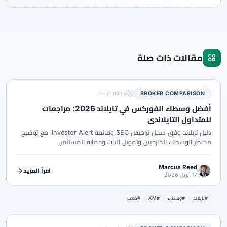
مقالات ذات صلة
BROKER COMPARISON
4 min قراءة
أفضل وسطاء الفوركس في تايلاند 2026: مراجعات
للمتداول التايلاندي
دليل تايلاند وفق سجل تراخيص SEC وقائمة Investor Alert، مع توضيح
مخاطر الوسطاء الخارجيين وتمويل البات وحماية المستثمر.
Marcus Reed
اقرأ المزيد
17 أبريل 2026
#تايلاند
#وسطاء
#XM
#ذهب