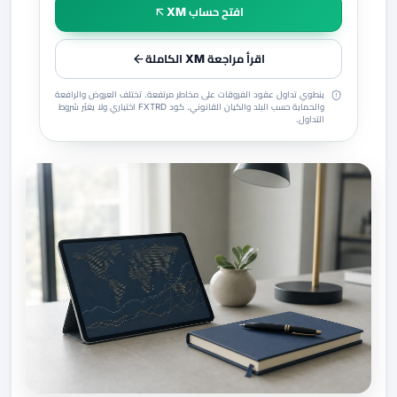
افتح حساب XM
اقرأ مراجعة XM الكاملة
ينطوي تداول عقود الفروقات على مخاطر مرتفعة. تختلف العروض والرافعة
والحماية حسب البلد والكيان القانوني. كود FXTRD اختياري ولا يغيّر شروط
التداول.