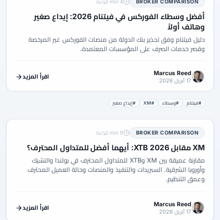
BROKER COMPARISON
4 min قراءة
أفضل وسطاء الفوركس في فيتنام 2026: إيداع صغير
وهاتف أولاً
دليل فيتنام وفق تحذير بنك الدولة من منصات الفوركس غير المرخصة
وقصر خدمات الصرف على المؤسسات المعتمدة.
Marcus Reed
اقرأ المزيد
17 أبريل 2026
#فيتنام
#وسطاء
#XM
#إيداع صغير
BROKER COMPARISON
9 min قراءة
XM مقابل XTB 2026: أيهما أفضل للمتداول المحترف؟
مقارنة عميقة بين XM وXTB للمتداول المحترف في بولندا والتشيك
وأوروبا الشرقية. السبريدات والتنفيذ والمنصات وحالة العميل المحترف
وعمق التنظيم.
Marcus Reed
اقرأ المزيد
17 أبريل 2026