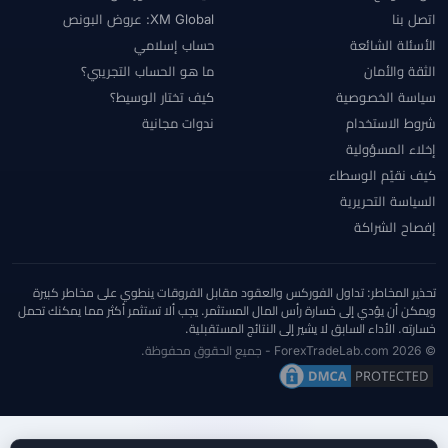
اتصل بنا
XM Global: عروض البونص
الأسئلة الشائعة
حساب إسلامي
الثقة والأمان
ما هو الحساب التجريبي؟
سياسة الخصوصية
كيف تختار الوسيط؟
شروط الاستخدام
ندوات مجانية
إخلاء المسؤولية
كيف نقيّم الوسطاء
السياسة التحريرية
إفصاح الشراكة
تحذير المخاطر: تداول الفوركس والعقود مقابل الفروقات ينطوي على مخاطر كبيرة
ويمكن أن يؤدي إلى خسارة رأس المال المستثمر. يجب ألا تستثمر أكثر مما يمكنك تحمل
خسارته. الأداء السابق لا يشير إلى النتائج المستقبلية.
© 2026 ForexTradeLab.com - جميع الحقوق محفوظة.