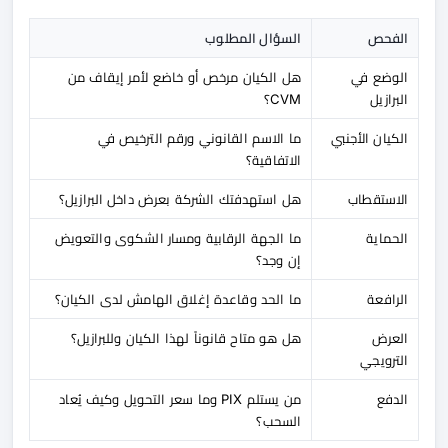
الفحص
السؤال المطلوب
الوضع في
هل الكيان مرخص أو خاضع لأمر إيقاف من
البرازيل
CVM؟
الكيان الأجنبي
ما الاسم القانوني ورقم الترخيص في
الاتفاقية؟
الاستقطاب
هل استهدفتك الشركة بعرض داخل البرازيل؟
الحماية
ما الجهة الرقابية ومسار الشكوى والتعويض
إن وجد؟
الرافعة
ما الحد وقاعدة إغلاق الهامش لدى الكيان؟
العرض
هل هو متاح قانوناً لهذا الكيان وللبرازيل؟
الترويجي
الدفع
من يستلم PIX وما سعر التحويل وكيف يُعاد
السحب؟