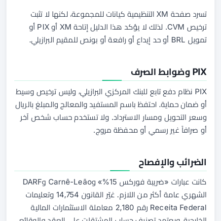
تسرد صفحة XM التنظيمية كيانات للمجموعة، لكنها لا تثبت
ترخيص CVM. لذلك لا يؤكد هذا الدليل إتاحة XM أو PIX أو
تمويل BRL أو حد إيداع أو رافعة أو بونص للمقيم البرازيلي.
PIX وضوابط الصرف
PIX نظام دفع تابع للبنك المركزي البرازيلي، وليس ترخيص وسيط
أو ضمان حماية. احتفظ باسم المستفيد والمعالج والمبلغ بالريال
وسعر التحويل ومسار الاسترداد. ولا تستخدم حساب شخص آخر
أو صرافاً غير رسمي أو محفظة مروج.
الضرائب والإفصاح
كانت عبارات «ضريبة فوركس 15%» وCarnê-Leão وDARF
الشهري عامة أكثر من اللازم. غيّر القانون 14,754 وتعليمات
Receita Federal رقم 2,180 معاملة الاستثمارات المالية
الخارجية، ويعتمد تصنيف حساب المشتقات على العقد والوقائع.