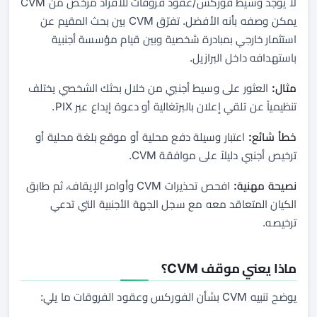
لا يوجد وسيط فوركس/عقود فروقات للأفراد مرخص من CVM
يمكن وصفه بأنه الأفضل. تفرّق CVM بين بحث المقيم عن
استثمار خارجي بمبادرة شخصية وبين قيام مؤسسة أجنبية
باستهدافه داخل البرازيل.
مثال:
العثور على وسيط أجنبي من خلال بحثك الشخصي يختلف
تنظيمياً عن تلقي إعلان بالبرتغالية أو دعوة إيداع عبر PIX.
خطأ شائع:
اعتبار وسيلة دفع محلية أو موقع بلغة محلية أو
ترخيص أجنبي دليلاً على موافقة CVM.
نصيحة مهنية:
افحص تحذيرات CVM وأوامر الإيقاف، ثم طابق
الكيان المتعاقد معه مع سجل الجهة الأجنبية التي تدعي
ترخيصه.
ماذا يعني موقف CVM؟
يوضح تنبيه CVM بشأن الفوركس وعقود الفروقات ما يلي: