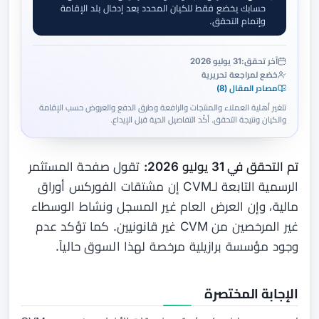
حسابك يخضع فقط للكيان المحدد بعد إدخال بلد الإقامة
وإتمام التحقق.
آخر تحقق:
31 يوليو 2026
خضع لمراجعة تحريرية
مصادر المقال (8)
تتغير أهلية العملاء والمنتجات والرافعة وطرق الدفع والعروض حسب الإقامة
والكيان ونتيجة التحقق. أكّد التفاصيل الحية قبل الإيداع.
تم التحقق في 31 يوليو 2026:
تقول صفحة المستثمر
الرسمية التابعة لـCVM إن مشتقات الفوركس أوراق
مالية، وإن العرض العام غير المسجل ونشاط الوسطاء
غير المرخصين من CVM غير قانونيين. كما تؤكد عدم
وجود مؤسسة برازيلية مرخصة لهذا السوق حالياً.
الإجابة المختصرة