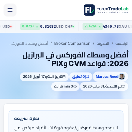
403
0.81032
4340.78
AUD
/
USD
USD
/
CHF
▲ +0.07%
▲ +2.42%
الرئيسية
المدونة
Broker Comparison
أفضل وسطاء الفوركس في البرازيل 2026: قواعد CVM وPIX
أفضل وسطاء الفوركس في البرازيل
2026: قواعد CVM وPIX
Marcus Reed
0 تعليق
تاريخ النشر:
17 أبريل 2026
تم التحديث:
31 يوليو 2026
3 min قراءة
نظرة سريعة
لا يوجد وسيط فوركس/عقود فروقات للأفراد مرخص من