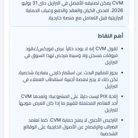
CVM يمكن تصنيفه الأفضل في البرازيل حتى 31 يوليو
2026. افحص الكيان والعقد والدفع وغياب الحماية
البرازيلية قبل التعامل مع منصة خارجية.
أهم النقاط
تقول CVM إنه لا يوجد حالياً عرض فوركس/عقود
فروقات مسجل ولا وسيط مرخص لهذا السوق في
البرازيل
يجوز للمقيم البحث عن استثمار خارجي بمبادرة شخصية،
لكن ذلك لا يجيز لمنصة أجنبية استقطاب العملاء في
البرازيل
إتاحة PIX ليست دليلاً على المشروعية؛ وتعدها CVM
أحد العناصر المحتملة لتقييم ما إذا كان العرض موجهاً
للبرازيل
الترخيص الأجنبي لا يمنح حماية CVM، كما تعتمد
الضرائب والإفصاح عن الأصول الخارجية على الوقائع
الشخصية