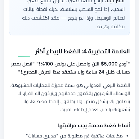
اختبر أولاً:
أودع مبلغاً صغيراً. تداول بمبلغ صغير.
اسحب. إذا نجح السحب بسلاسة، لديك نقطة بيانات
لصالح الوسيط. وإذا لم ينجح — فقد اكتشفت ذلك
بتكلفة زهيدة.
العلامة التحذيرية 4: الضغط للإيداع أكثر
"أودع 5,000$ الآن واحصل على بونص 100%!" "اتصل بمدير
حسابك خلال 24 ساعة وإلا ستفقد هذا العرض الحصري!"
الضغط البيعي العدواني هو سمة مميزة للعمليات المشبوهة.
الوسطاء الشرعيون يقدّمون خدماتهم ويتركون لك القرار. لا
يتصلون بك بشكل متكرر، ولا يخلقون إلحاحاً مصطنعاً، ولا
يُشعرونك بالذنب لعدم إيداعك المزيد.
أنماط ضغط محددة يجب مراقبتها
مكالمات هاتفية غير مطلوبة من "مديري حسابات"