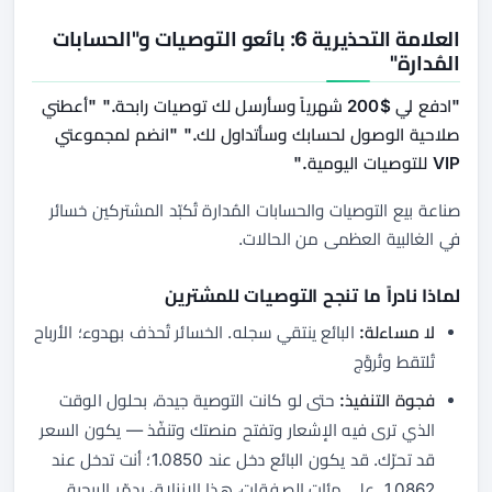
العلامة التحذيرية 6: بائعو التوصيات و"الحسابات
المُدارة"
"ادفع لي $200 شهرياً وسأرسل لك توصيات رابحة." "أعطني
صلاحية الوصول لحسابك وسأتداول لك." "انضم لمجموعتي
VIP للتوصيات اليومية."
صناعة بيع التوصيات والحسابات المُدارة تُكبّد المشتركين خسائر
في الغالبية العظمى من الحالات.
لماذا نادراً ما تنجح التوصيات للمشترين
لا مساءلة:
البائع ينتقي سجله. الخسائر تُحذف بهدوء؛ الأرباح
تُلتقط وتُروَّج
فجوة التنفيذ:
حتى لو كانت التوصية جيدة، بحلول الوقت
الذي ترى فيه الإشعار وتفتح منصتك وتنفّذ — يكون السعر
قد تحرّك. قد يكون البائع دخل عند 1.0850؛ أنت تدخل عند
1.0862. على مئات الصفقات، هذا الانزلاق يدمّر الربحية