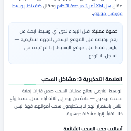
مقال
هل XM آمن؟ مراجعة التنظيم
ومقال
كيف تختار وسيط
فوركس موثوق
.
خطوة عملية:
قبل الإيداع لدى أي وسيط، ابحث عن
رقم ترخيصه على الموقع الرسمي للجهة التنظيمية —
وليس فقط على موقع الوسيط. إذا لم تجده في
السجل، لا تودع.
العلامة التحذيرية 3: مشاكل السحب
الوسيط الشرعي يعالج عمليات السحب ضمن فترات زمنية
محددة بوضوح — عادةً من يوم إلى ثلاثة أيام عمل. عندما يُبلّغ
الناس باستمرار أنهم لا يستطيعون سحب أموالهم، فهذا ليس
خللاً تقنياً. إنها مشكلة جوهرية.
أساليب حجب السحب الشائعة