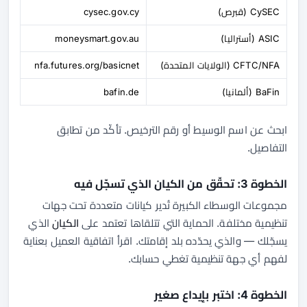
CySEC (قبرص)
cysec.gov.cy
ASIC (أستراليا)
moneysmart.gov.au
CFTC/NFA (الولايات المتحدة)
nfa.futures.org/basicnet
BaFin (ألمانيا)
bafin.de
ابحث عن اسم الوسيط أو رقم الترخيص. تأكّد من تطابق
التفاصيل.
الخطوة 3: تحقّق من الكيان الذي تسجّل فيه
مجموعات الوسطاء الكبيرة تُدير كيانات متعددة تحت جهات
تنظيمية مختلفة. الحماية التي تتلقاها تعتمد على
الكيان
الذي
يسجّلك — والذي يحدّده بلد إقامتك. اقرأ اتفاقية العميل بعناية
لفهم أي جهة تنظيمية تغطي حسابك.
الخطوة 4: اختبر بإيداع صغير