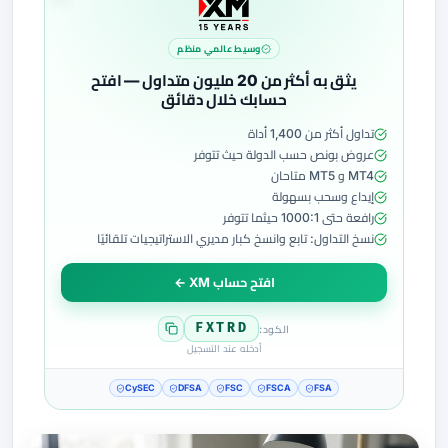
وسيط عالمي منظم
يثق به أكثر من 20 مليون متداول — افتح
حسابك خلال دقائق
تداول أكثر من 1,400 أداة
عروض بونص حسب الدولة حيث تتوفر
MT4 و MT5 متاحان
إيداع وسحب بسهولة
رافعة حتى 1000:1 حيثما تتوفر
نسخ التداول: تابع وانسخ كبار مديري الاستراتيجيات تلقائيًا
افتح حساب XM ←
FXTRD
الكود:
أدخله عند التسجيل
CySEC
DFSA
FSC
FSCA
FSA