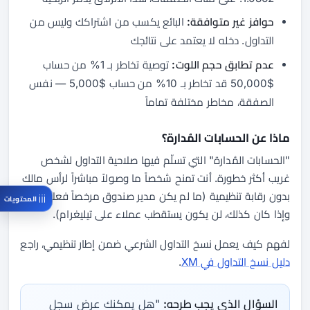
حوافز غير متوافقة:
البائع يكسب من اشتراكك وليس من
التداول. دخله لا يعتمد على نتائجك
عدم تطابق حجم اللوت:
توصية تخاطر بـ 1% من حساب
$50,000 قد تخاطر بـ 10% من حساب $5,000 — نفس
الصفقة، مخاطر مختلفة تماماً
ماذا عن الحسابات المُدارة؟
"الحسابات المُدارة" التي تسلّم فيها صلاحية التداول لشخص
غريب أكثر خطورة. أنت تمنح شخصاً ما وصولاً مباشراً لرأس مالك
بدون رقابة تنظيمية (ما لم يكن مدير صندوق مرخصاً فعلاً —
المحتويات
وإذا كان كذلك، لن يكون يستقطب عملاء على تيليغرام).
لفهم كيف يعمل نسخ التداول الشرعي ضمن إطار تنظيمي، راجع
دليل نسخ التداول في XM
.
السؤال الذي يجب طرحه:
"هل يمكنك عرض سجل