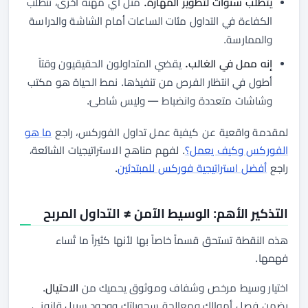
يتطلب سنوات لتطوير المهارة.
مثل أي مهنة أخرى، تتطلب
الكفاءة في التداول مئات الساعات أمام الشاشة والدراسة
والممارسة.
إنه ممل في الغالب.
يقضي المتداولون الحقيقيون وقتاً
أطول في انتظار الفرص من تنفيذها. نمط الحياة هو مكتب
وشاشات متعددة وانضباط — وليس شاطئ.
لمقدمة واقعية عن كيفية عمل تداول الفوركس، راجع
ما هو
الفوركس وكيف يعمل؟
. لفهم مناهج الاستراتيجيات الشائعة،
راجع
أفضل استراتيجية فوركس للمبتدئين
.
التذكير الأهم: الوسيط الآمن ≠ التداول المربح
هذه النقطة تستحق قسماً خاصاً بها لأنها كثيراً ما تُساء
فهمها.
اختيار وسيط مرخص وشفاف وموثوق يحميك من
الاحتيال
.
يضمن فصل أموالك ومعالجة سحوباتك ووجود سبيل قانوني