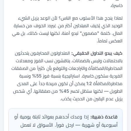
خاسرة.
لماذا ينجح هذا الأسلوب مع الناس؟ لأن الوعد يزيل الشيء
الوحيد الذي يُخيف المبتدئين أكثر من غيره: الخوف من خسارة
المال. كلمة "مضمون" تبدو آمنة. لكنها ليست كذلك. بل هي
العكس تماماً.
كيف يبدو التداول الحقيقي:
المتداولون المحترفون يتحدثون
بالاحتمالات وليس بالضمانات. يناقشون نسب الفوز ومعدلات
المخاطرة/المكافأة والتراجعات والتوقع بأن كثيراً من الصفقات
الفردية ستكون خاسرة. استراتيجية بنسبة فوز 55% ونسبة
مخاطرة/مكافأة 1:2 يمكن أن تكون مربحة جداً على المدى
الطويل — لكنها ستظل تخسر 45% من صفقاتها. أي شخص
يزيل عدم اليقين من الحديث يكذب.
قاعدة ذهبية:
إذا وعدك أحدهم بعوائد ثابتة يومية أو
أسبوعية أو شهرية — ارحل فوراً. الأسواق لا تعمل