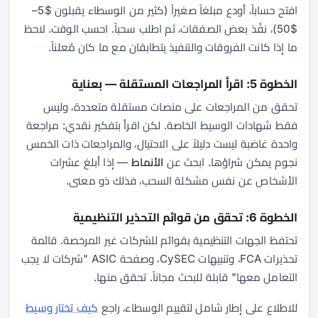
افتح حساباً، أودع مبلغاً صغيراً (كثير من الوسطاء يقبلون $5–
$50)، نفّذ بعض الصفقات، ثم اطلب سحباً. احسب الوقت. لاحظ
ما إذا كانت الفروقات والتنفيذ يتطابقان مع ما كان مُعلناً.
الخطوة 5: اقرأ المراجعات المستقلة — بعناية
تحقق من المراجعات على منصات مستقلة متعددة، وليس
فقط شهادات الوسيط الخاصة. لكن اقرأ بتفكير نقدي: مراجعة
واحدة غاضبة ليست دليلاً على الاحتيال، والمراجعات ذات الخمس
نجوم يمكن شراؤها. ابحث عن
الأنماط
— إذا أبلغ عشرات
الأشخاص عن نفس مشكلة السحب، فذلك ذو معنى.
الخطوة 6: تحقق من قوائم التحذير التنظيمية
تحتفظ الجهات التنظيمية بقوائم للشركات غير المرخصة. قائمة
تحذيرات FCA، وتنبيهات CySEC، وصفحة ASIC "شركات لا يجب
التعامل معها" قابلة للبحث مجاناً. تحقق منها.
للاطلاع على إطار شامل لتقييم الوسطاء، راجع
كيف تختار وسيط