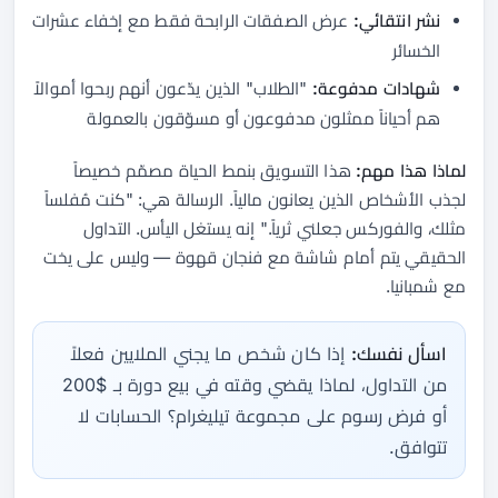
نشر انتقائي:
عرض الصفقات الرابحة فقط مع إخفاء عشرات
الخسائر
شهادات مدفوعة:
"الطلاب" الذين يدّعون أنهم ربحوا أموالاً
هم أحياناً ممثلون مدفوعون أو مسوّقون بالعمولة
لماذا هذا مهم:
هذا التسويق بنمط الحياة مصمّم خصيصاً
لجذب الأشخاص الذين يعانون مالياً. الرسالة هي: "كنت مُفلساً
مثلك، والفوركس جعلني ثرياً." إنه يستغل اليأس. التداول
الحقيقي يتم أمام شاشة مع فنجان قهوة — وليس على يخت
مع شمبانيا.
اسأل نفسك:
إذا كان شخص ما يجني الملايين فعلاً
من التداول، لماذا يقضي وقته في بيع دورة بـ $200
أو فرض رسوم على مجموعة تيليغرام؟ الحسابات لا
تتوافق.