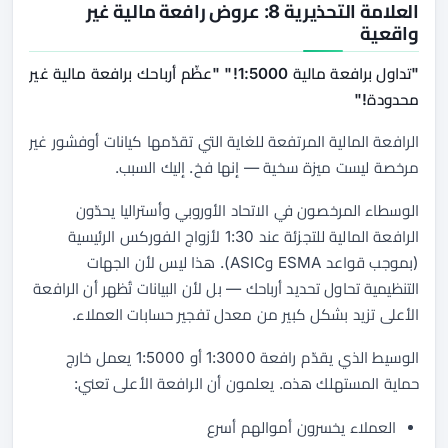
العلامة التحذيرية 8: عروض رافعة مالية غير
واقعية
"تداول برافعة مالية 1:5000!" "عظّم أرباحك برافعة مالية غير
محدودة!"
الرافعة المالية المرتفعة للغاية التي تقدّمها كيانات أوفشور غير
مرخصة ليست ميزة سخية — إنها فخ. إليك السبب.
الوسطاء المرخصون في الاتحاد الأوروبي وأستراليا يحدّون
الرافعة المالية للتجزئة عند 1:30 لأزواج الفوركس الرئيسية
(بموجب قواعد ESMA وASIC). هذا ليس لأن الجهات
التنظيمية تحاول تحديد أرباحك — بل لأن البيانات تُظهر أن الرافعة
الأعلى تزيد بشكل كبير من معدل تفجير حسابات العملاء.
الوسيط الذي يقدّم رافعة 1:3000 أو 1:5000 يعمل خارج
حماية المستهلك هذه. يعلمون أن الرافعة الأعلى تعني:
العملاء يخسرون أموالهم أسرع