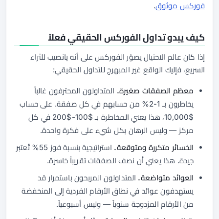
فوركس موثوق
.
كيف يبدو تداول الفوركس الحقيقي فعلاً
إذا كان عالم الاحتيال يصوّر الفوركس على أنه يانصيب للثراء
السريع، فإليك الواقع غير المبهرج للتداول الحقيقي:
معظم الصفقات صغيرة.
المتداولون المحترفون غالباً
يخاطرون بـ 1-2% من حسابهم في كل صفقة. على حساب
$10,000، هذا يعني المخاطرة بـ $100-$200 في كل
مركز — وليس الرهان بكل شيء على فكرة واحدة.
الخسائر متكررة ومتوقعة.
استراتيجية بنسبة فوز 55% تُعتبر
جيدة. هذا يعني أن نصف الصفقات تقريباً خاسرة.
العوائد متواضعة.
المتداولون المربحون باستمرار قد
يستهدفون عوائد في نطاق الأرقام الفردية إلى المنخفضة
من الأرقام المزدوجة سنوياً — وليس أسبوعياً.