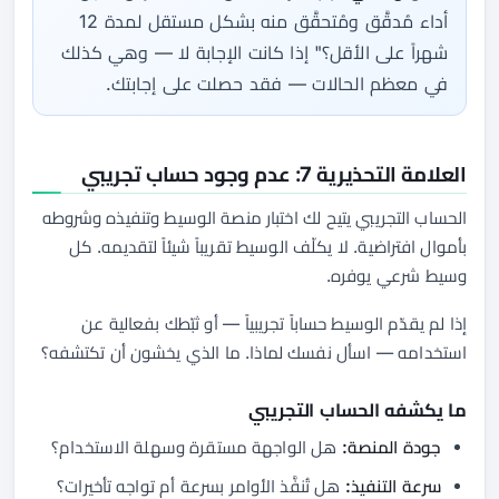
أداء مُدقَّق ومُتحقَّق منه بشكل مستقل لمدة 12
شهراً على الأقل؟" إذا كانت الإجابة لا — وهي كذلك
في معظم الحالات — فقد حصلت على إجابتك.
العلامة التحذيرية 7: عدم وجود حساب تجريبي
الحساب التجريبي يتيح لك اختبار منصة الوسيط وتنفيذه وشروطه
بأموال افتراضية. لا يكلّف الوسيط تقريباً شيئاً لتقديمه. كل
وسيط شرعي يوفره.
إذا لم يقدّم الوسيط حساباً تجريبياً — أو ثبّطك بفعالية عن
استخدامه — اسأل نفسك لماذا. ما الذي يخشون أن تكتشفه؟
ما يكشفه الحساب التجريبي
جودة المنصة:
هل الواجهة مستقرة وسهلة الاستخدام؟
سرعة التنفيذ:
هل تُنفَّذ الأوامر بسرعة أم تواجه تأخيرات؟