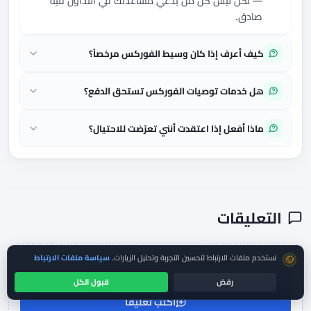
— لكن ليس كل من يدّعي مساعدتك في التداول فيه
صادق.
كيف أعرف إذا كان وسيط الفوركس مرخصاً؟
هل خدمات توصيات الفوركس تستحق الدفع؟
ماذا أفعل إذا اعتقدت أنني تعرّضت للاحتيال؟
التعليقات
موافقة ملفات تعريف الارتباط
نستخدم ملفات الارتباط لتحسين التجربة وتحليل الزيارات.
سياسة ملفات الارتباط
كن أول من يشارك رأيه حول هذا المقال.
أضف ملاحظة مفيدة للمتداولين الآخرين. نراجع التعليقات قبل النشر.
رفض
قبول الكل
اكتب تعليقاً