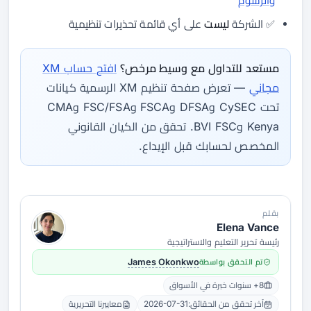
والرسوم
✅ الشركة
ليست
على أي قائمة تحذيرات تنظيمية
مستعد للتداول مع وسيط مرخص؟
افتح حساب XM
مجاني
— تعرض صفحة تنظيم XM الرسمية كيانات
تحت CySEC وDFSA وFSCA وFSC/FSA وCMA
Kenya وBVI FSC. تحقق من الكيان القانوني
المخصص لحسابك قبل الإيداع.
بقلم
Elena Vance
رئيسة تحرير التعليم والاستراتيجية
تم التحقق بواسطة
James Okonkwo
8+ سنوات خبرة في الأسواق
آخر تحقق من الحقائق:
2026-07-31
معاييرنا التحريرية