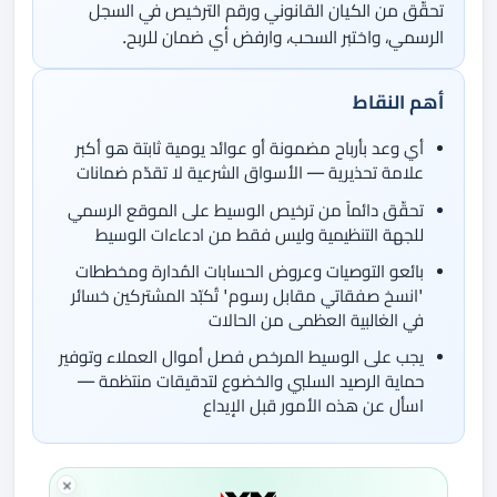
تحقّق من الكيان القانوني ورقم الترخيص في السجل
الرسمي، واختبر السحب، وارفض أي ضمان للربح.
أهم النقاط
أي وعد بأرباح مضمونة أو عوائد يومية ثابتة هو أكبر
علامة تحذيرية — الأسواق الشرعية لا تقدّم ضمانات
تحقّق دائماً من ترخيص الوسيط على الموقع الرسمي
للجهة التنظيمية وليس فقط من ادعاءات الوسيط
بائعو التوصيات وعروض الحسابات المُدارة ومخططات
'انسخ صفقاتي مقابل رسوم' تُكبّد المشتركين خسائر
في الغالبية العظمى من الحالات
يجب على الوسيط المرخص فصل أموال العملاء وتوفير
حماية الرصيد السلبي والخضوع لتدقيقات منتظمة —
اسأل عن هذه الأمور قبل الإيداع