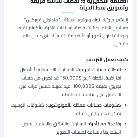
العلامة التحذيرية 5: لقطات شاشة مزيّفة
وتسويق نمط الحياة
إنستغرام وتيك توك ويوتيوب مليئة بـ"متداولي فوركس"
يعيشون الحلم: طائرات خاصة، وساعات فاخرة، وأكوام نقود،
ولوحات تداول تُظهر أرباحاً ضخمة. تقريباً لا شيء من ذلك
حقيقي.
كيف يعمل التزييف
لقطات حسابات تجريبية:
الحسابات التجريبية تبدأ بأموال
افتراضية. لقطة "ربح $50,000" قد تكون من حساب
تجريبي بقيمة $100,000 أُعيد تعيينه خمس مرات قبل
الحصول على سلسلة محظوظة
كشوفات حسابات معدّلة بالفوتوشوب:
كشوفات الوسيط
يمكن تعديلها في دقائق
رفاهية مستأجرة:
السيارات والشقق والساعات يمكن
استئجارها بالساعة لجلسات التصوير