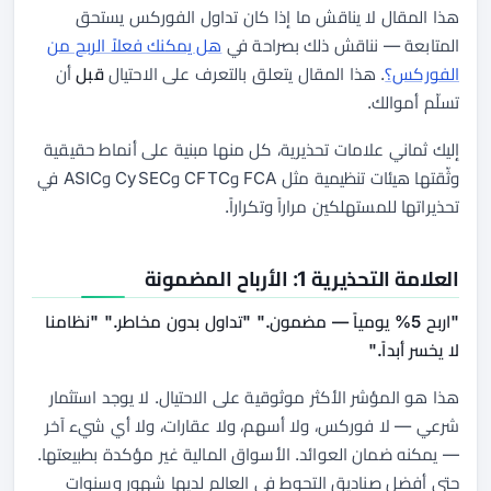
هذا المقال لا يناقش ما إذا كان تداول الفوركس يستحق
المتابعة — نناقش ذلك بصراحة في
هل يمكنك فعلاً الربح من
الفوركس؟
. هذا المقال يتعلق بالتعرف على الاحتيال
قبل
أن
تسلّم أموالك.
إليك ثماني علامات تحذيرية، كل منها مبنية على أنماط حقيقية
وثّقتها هيئات تنظيمية مثل FCA وCFTC وCySEC وASIC في
تحذيراتها للمستهلكين مراراً وتكراراً.
العلامة التحذيرية 1: الأرباح المضمونة
"اربح 5% يومياً — مضمون." "تداول بدون مخاطر." "نظامنا
لا يخسر أبداً."
هذا هو المؤشر الأكثر موثوقية على الاحتيال. لا يوجد استثمار
شرعي — لا فوركس، ولا أسهم، ولا عقارات، ولا أي شيء آخر
— يمكنه ضمان العوائد. الأسواق المالية غير مؤكدة بطبيعتها.
حتى أفضل صناديق التحوط في العالم لديها شهور وسنوات