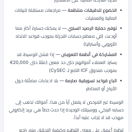
الخضوع لتدقيقات منتظمة
— مراجعات مستقلة للبيانات
المالية والعمليات
توفير حماية الرصيد السلبي
— لا يمكنك خسارة أكثر مما
أودعت (في معظم حسابات التجزئة بموجب قواعد الاتحاد
الأوروبي وأستراليا)
المشاركة في أنظمة التعويض
— إذا فشل الوسيط، قد
يسترد العملاء أموالهم حتى حد معين (مثلاً حتى 20,000€
بموجب صندوق ICF التابع لـ CySEC)
اتباع قواعد تسويقية صارمة
— بلا ادعاءات مضلّلة حول
الأرباح أو المخاطر
الوسيط غير المرخص لا يفعل أياً من هذا. أموالك تذهب إلى
حسابه البنكي، ووسيلتك الوحيدة إذا حدث خطأ هي بريد إلكتروني
مهذب قد لا يُجاب عليه أبداً.
لنظرة أعمق على معنى التنظيم وكيفية التحقق منه، راجع