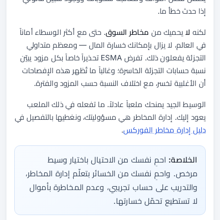
إذا حدث خطأ ما.
لكنه
لا
يحميك من
مخاطر السوق
. حتى مع أكثر الوسطاء أماناً
في العالم، لا يزال بإمكانك خسارة المال — ومعظم متداولي
التجزئة يفعلون ذلك. تفرض ESMA تحذيراً خاصاً بكل مزود يبيّن
نسبة حسابات التجزئة الخاسرة؛ وغالباً ما تُظهر هذه الإفصاحات
أن الأغلبية تخسر، مع اختلاف النسبة حسب المزود والفترة.
الوسيط الجيد يمنحك ملعباً عادلاً. ما تفعله في ذلك الملعب
يعود إليك. إدارة المخاطر هي مسؤوليتك، ونغطيها بالتفصيل في
دليل إدارة مخاطر الفوركس
.
الخلاصة:
احمِ نفسك من الاحتيال باختيار وسيط
مرخص. واحمِ نفسك من الخسائر بتعلّم إدارة المخاطر،
والتدريب على حساب تجريبي، وعدم المخاطرة بأموال
لا تستطيع تحمّل خسارتها.