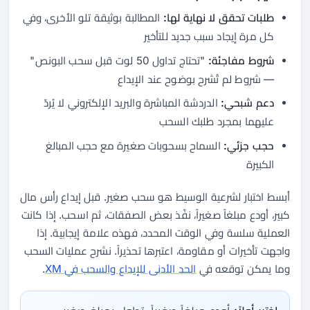
طلبات تحقق لا نهاية لها:
المطالبة بوثيقة تلو الأخرى، وفي
كل مرة إيجاد سبب جديد للتأخير
شروط مفاجئة:
"تحتاج تداول 50 لوت قبل سحب البونص"
— شروط لم تُشرح بوضوح عند الإيداع
دعم شبحي:
الدردشة المباشرة والبريد الإلكتروني لا يُردّ
عليهما بمجرد طلبك السحب
حجب جزئي:
السماح بسحوبات صغيرة مع حجب المبالغ
الكبيرة
أبسط اختبار لشرعية الوسيط هو سحب صغير. قبل إيداع رأس مال
كبير، أودع مبلغاً صغيراً، نفّذ بعض الصفقات، ثم اسحب. إذا كانت
العملية سلسة وفي الوقت المحدد، فهذه علامة إيجابية. إذا
واجهت تأخيرات أو مقاومة، اعتبرها تحذيراً. نشرح عمليات السحب
وما يمكن توقعه في
الحد الأدنى للإيداع والسحب في XM
.