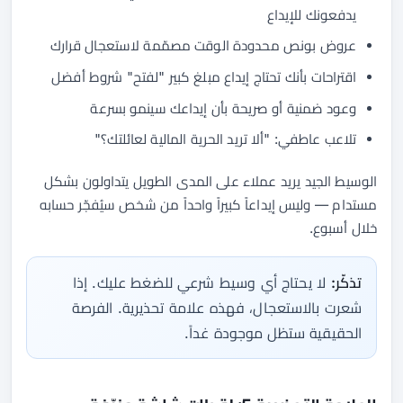
يدفعونك للإيداع
عروض بونص محدودة الوقت مصمّمة لاستعجال قرارك
اقتراحات بأنك تحتاج إيداع مبلغ كبير "لفتح" شروط أفضل
وعود ضمنية أو صريحة بأن إيداعك سينمو بسرعة
تلاعب عاطفي: "ألا تريد الحرية المالية لعائلتك؟"
الوسيط الجيد يريد عملاء على المدى الطويل يتداولون بشكل
مستدام — وليس إيداعاً كبيراً واحداً من شخص سيُفجّر حسابه
خلال أسبوع.
تذكّر:
لا يحتاج أي وسيط شرعي للضغط عليك. إذا
شعرت بالاستعجال، فهذه علامة تحذيرية. الفرصة
الحقيقية ستظل موجودة غداً.