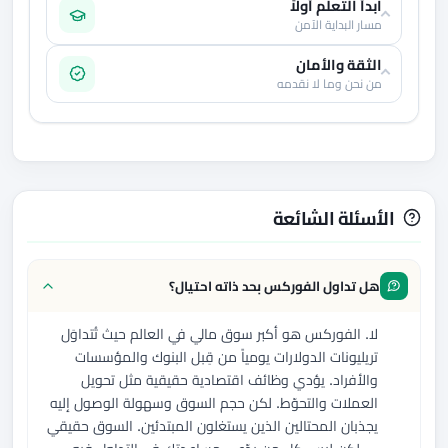
ابدأ التعلم أولاً
مسار البداية الآمن
الثقة والأمان
من نحن وما لا نقدمه
الأسئلة الشائعة
هل تداول الفوركس بحد ذاته احتيال؟
لا. الفوركس هو أكبر سوق مالي في العالم حيث تُتداوَل
تريليونات الدولارات يومياً من قِبل البنوك والمؤسسات
والأفراد. يؤدي وظائف اقتصادية حقيقية مثل تحويل
العملات والتحوّط. لكن حجم السوق وسهولة الوصول إليه
يجذبان المحتالين الذين يستغلون المبتدئين. السوق حقيقي