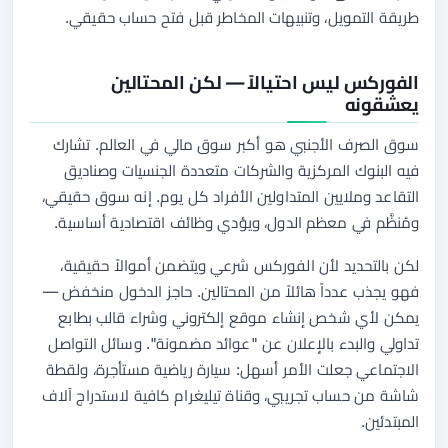
طريقة التمويل، وتنبيهات المخاطر قبل فتح حساب حقيقي.
الفوركس ليس احتيالاً — لكن المحتالين
يعشقونه
سوق الصرف الأجنبي هو أكبر سوق مالي في العالم. تشارك
فيه البنوك المركزية والشركات متعددة الجنسيات وصناديق
التقاعد وملايين المتداولين الأفراد كل يوم. إنه سوق حقيقي،
ومُنظَّم في معظم الدول، ويؤدي وظائف اقتصادية أساسية.
لكن بالتحديد لأن الفوركس شرعي ويتضمن أموالاً حقيقية،
فهو يجذب عدداً هائلاً من المحتالين. حاجز الدخول منخفض —
يمكن لأي شخص إنشاء موقع إلكتروني وشراء قالب بطابع
تداولي والبدء بالإعلان عن "عوائد مضمونة". وسائل التواصل
الاجتماعي جعلت الأمر أسهل: سيارة رياضية مستأجرة، ولقطة
شاشة من حساب تجريبي، وقناة تيليغرام كافية لاستدراج آلاف
المبتدئين.