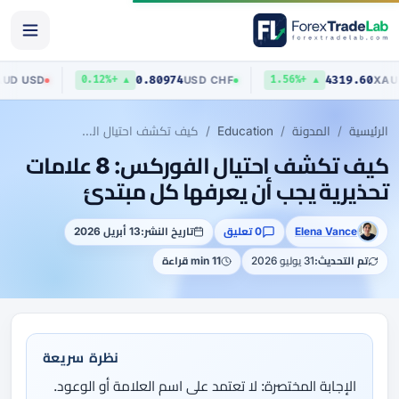
0.70423
0.80974
AUD
/
USD
USD
/
CHF
▼ 0.13%
▲ +0.12%
▲ +1.56%
الرئيسية
المدونة
Education
كيف تكشف احتيال الفوركس: 8 علامات تحذيرية يجب أن يعرفها كل مبتدئ
كيف تكشف احتيال الفوركس: 8 علامات
تحذيرية يجب أن يعرفها كل مبتدئ
Elena Vance
0 تعليق
تاريخ النشر:
13 أبريل 2026
تم التحديث:
31 يوليو 2026
11 min قراءة
نظرة سريعة
الإجابة المختصرة: لا تعتمد على اسم العلامة أو الوعود.