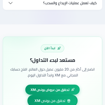
كيف تعمل عمليات الإيداع والسحب؟
ابدأ الآن
مستعد لبدء التداول؟
انضم إلى أكثر من 20 مليون عميل حول العالم. افتح حسابك
المجاني مع XM وابدأ التداول اليوم.
تحقق من عروض بونص XM
تحقق من بونص XM