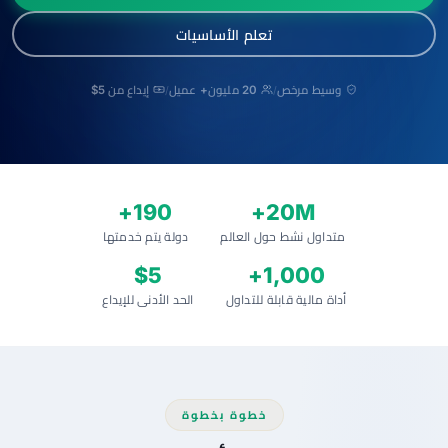
تعلم الأساسيات
وسيط مرخص
20 مليون+ عميل
إيداع من 5$
/
/
190+
20M+
متداول نشط حول العالم
دولة يتم خدمتها
$5
1,000+
أداة مالية قابلة للتداول
الحد الأدنى للإيداع
خطوة بخطوة