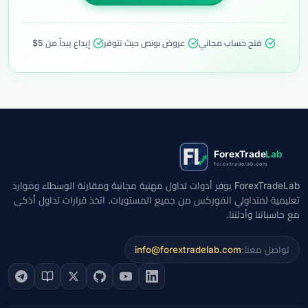
فتح حساب مجاني
عروض بونص حيث تتوفر
إيداع يبدأ من 5$
ForexTrade
Lab
forextradelab.com
ForexTradeLab يوفر أدوات تداول مهنية مجانية ومقارنة الوسطاء وموارد
تعليمية لمتداولي الفوركس من جميع المستويات. اتخذ قرارات تداول أذكى
مع حاسباتنا وأدلتنا.
تواصل معنا:
info@forextradelab.com