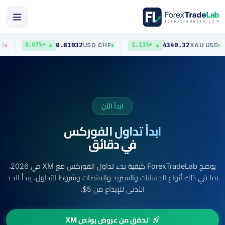
03
0.81032
4340.32
AUD
/
USD
USD
/
CHF
X
▲ +0.07%
▲ +1.13%
ابدأ الآن
ابدأ تداول الفوركس
في دقائق
يوضح ForexTradeLab كيفية بدء تداول الفوركس مع XM في 2026،
بما في ذلك أنواع الحسابات والسبريد والمنصات وشروط التداول. يبدأ الحد
الأدنى للإيداع من 5$.
تحقق من عروض بونص XM