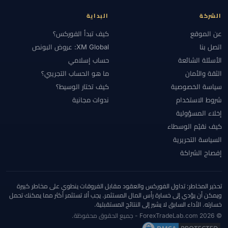
الشركة
البداية
عن الموقع
كيف تبدأ الفوركس؟
اتصل بنا
XM Global: عروض البونص
الأسئلة الشائعة
حساب إسلامي
الثقة والأمان
ما هو الحساب التجريبي؟
سياسة الخصوصية
كيف تختار الوسيط؟
شروط الاستخدام
ندوات مجانية
إخلاء المسؤولية
كيف نقيّم الوسطاء
السياسة التحريرية
إفصاح الشراكة
تحذير المخاطر: تداول الفوركس والعقود مقابل الفروقات ينطوي على مخاطر كبيرة
ويمكن أن يؤدي إلى خسارة رأس المال المستثمر. يجب ألا تستثمر أكثر مما يمكنك تحمل
خسارته. الأداء السابق لا يشير إلى النتائج المستقبلية.
© 2026 ForexTradeLab.com - جميع الحقوق محفوظة.