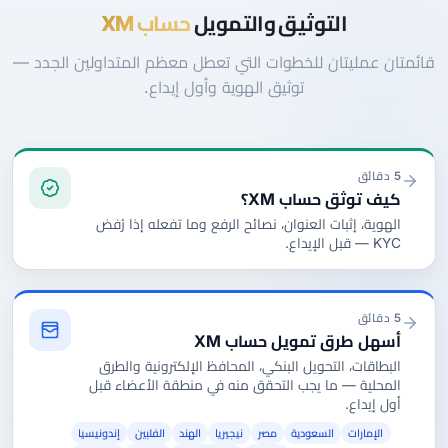
التوثيق والتمويل
حساب XM
قائمتان عمليتان للخطوات التي تعطل معظم المتداولين الجدد —
توثيق الهوية وأول إيداع.
5 دقائق
كيف توثق حساب XM؟
الهوية، إثبات العنوان، نصائح الرفع وما تفعله إذا رُفض
KYC — قبل الإيداع.
5 دقائق
أسهل طرق تمويل حساب XM
البطاقات، التحويل البنكي، المحافظ الإلكترونية والطرق
المحلية — ما يجب التحقق منه في منطقة الأعضاء قبل
أول إيداع.
الإمارات
السعودية
مصر
نيجيريا
الهند
الفلبين
إندونيسيا