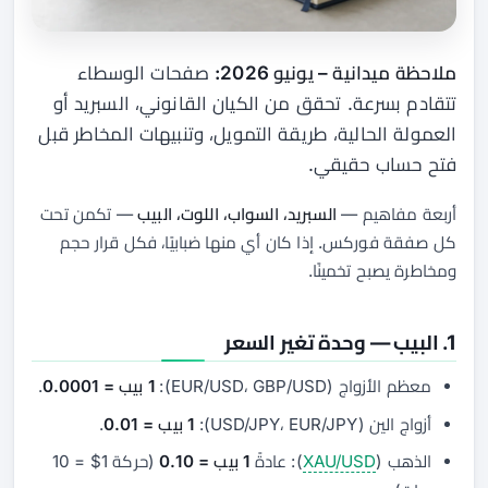
ملاحظة ميدانية – يونيو 2026:
صفحات الوسطاء
تتقادم بسرعة. تحقق من الكيان القانوني، السبريد أو
العمولة الحالية، طريقة التمويل، وتنبيهات المخاطر قبل
فتح حساب حقيقي.
أربعة مفاهيم —
السبريد، السواب، اللوت، البيب
— تكمن تحت
كل صفقة فوركس. إذا كان أي منها ضبابيًا، فكل قرار حجم
ومخاطرة يصبح تخمينًا.
1. البيب — وحدة تغير السعر
معظم الأزواج (EUR/USD، GBP/USD):
1 بيب = 0.0001
.
أزواج الين (USD/JPY، EUR/JPY):
1 بيب = 0.01
.
الذهب (
XAU/USD
): عادةً
1 بيب = 0.10
(حركة 1$ = 10