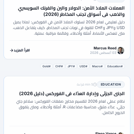
العملات الملاذ الآمن: الدولار والين والفرنك السويسري
والذهب في أسواق تجنب المخاطر (2026)
دليل تعليمي لعام 2026 لسلوك الملاذ الآمن في الفوركس: لماذا يميل
USD وJPY وCHF للقوة في نوبات تجنب المخاطر، كيف يتفاعل الذهب،
متى تنعكس الأنماط، أمثلة وأخطاء، وقائمة مراقبة عملية.
Marcus Reed
اقرأ المزيد
03 أغسطس 2026
#Gold
#CHF
#JPY
#USD
#Macro
#Education
EDUCATION
5 min قراءة
الجني الجزئي وإدارة العدّاء في الفوركس (دليل 2026)
نظام عملي لعام 2026 لتقسيم مخارج صفقات الفوركس: سلالم جني
جزئي، عدّاء متبقٍ، محاسبة مضاعفات R، أمثلة وأخطاء، ومتى يتفوق
الخروج الكامل.
Elena Vance