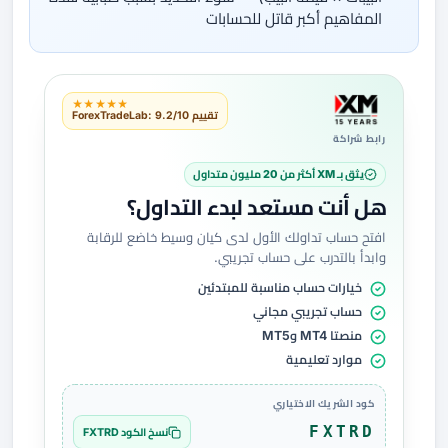
المفاهيم أكبر قاتل للحسابات
★★★★★
تقييم ForexTradeLab: 9.2/10
رابط شراكة
يثق بـ XM أكثر من 20 مليون متداول
هل أنت مستعد لبدء التداول؟
افتح حساب تداولك الأول لدى كيان وسيط خاضع للرقابة
وابدأ بالتدرب على حساب تجريبي.
خيارات حساب مناسبة للمبتدئين
حساب تجريبي مجاني
منصتا MT4 وMT5
موارد تعليمية
كود الشريك الاختياري
FXTRD
نسخ الكود FXTRD