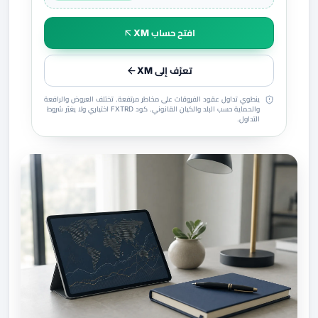
افتح حساب XM
تعرّف إلى XM
ينطوي تداول عقود الفروقات على مخاطر مرتفعة. تختلف العروض والرافعة
والحماية حسب البلد والكيان القانوني. كود FXTRD اختياري ولا يغيّر شروط
التداول.