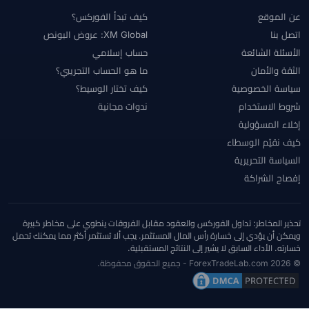
عن الموقع
كيف تبدأ الفوركس؟
اتصل بنا
XM Global: عروض البونص
الأسئلة الشائعة
حساب إسلامي
الثقة والأمان
ما هو الحساب التجريبي؟
سياسة الخصوصية
كيف تختار الوسيط؟
شروط الاستخدام
ندوات مجانية
إخلاء المسؤولية
كيف نقيّم الوسطاء
السياسة التحريرية
إفصاح الشراكة
تحذير المخاطر: تداول الفوركس والعقود مقابل الفروقات ينطوي على مخاطر كبيرة
ويمكن أن يؤدي إلى خسارة رأس المال المستثمر. يجب ألا تستثمر أكثر مما يمكنك تحمل
خسارته. الأداء السابق لا يشير إلى النتائج المستقبلية.
© 2026 ForexTradeLab.com - جميع الحقوق محفوظة.