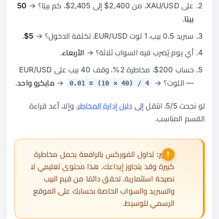
على XAU/USD، من 2,400$ إلى 2,405$، كم بيبًا؟ →
50
بيبًا
.
سبريد 0.5 بيب، 1 لوت EUR/USD، تكلفة الدخول؟ →
5$
.
أي يوم يُضرب فيه السواب ثلاثة؟ →
الأربعاء
.
حساب 200$، مخاطرة 2%، وقف 40 بيب على EUR/USD
— اللوت؟ →
→
مايكرو واحد
.
4 / (40 × 10) = 0.01
لو نجحت 5/5، انتقل إلى
دليل إدارة المخاطر
. وإلا، أعد قراءة
القسم المناسب.
تذكير:
تداول الفوركس بالرافعة يحمل مخاطرة
كبيرة وقد يتجاوز إيداعك. هذا محتوى تعليمي لا
نصيحة استثمارية. تحقق دائمًا من قيم البيب
والسبريد والسواب الخاصة بحسابك على الموقع
الرسمي للوسيط.