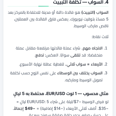
4. السواب — تكلفة التبييت
السواب (التبييت)
هو فائدة دائنة أو مدينة للاحتفاظ بالمركز بعد
5 مساءً بتوقيت نيويورك. يعكس فارق الفائدة بين العملتين،
ناقص ماركب الوسيط.
ثلاث نقاط:
الاتجاه مهم.
شراء عملة فائدتها مرتفعة مقابل عملة
منخفضة: قد
تتلقى
سوابًا. العكس:
تدفع
.
الأربعاء = سواب ثلاثي.
لتغطية عطلة نهاية الأسبوع.
السواب يختلف بين الوسطاء
على نفس الزوج حسب تكلفة
تمويل الوسيط وماركبه.
مثال محسوب — 1 لوت EUR/USD، محتفظ به 5 ليالٍ
لو فرض الوسيط −7$/ليلة على شراء EUR/USD: 5 ليالٍ =
−35$. أضف ثلاثي الأربعاء (−14$ إضافية) =
−49$ إجمالاً
.
على حساب صغير، يدمر حافة صفقة سوينج بسرعة.