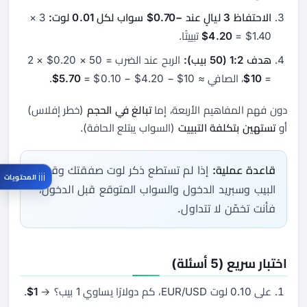
الاحتفاظ 3 ليالٍ عند −0.70$ سواب لكل 0.01 لوت:
3 ×
1.40$ =
4.20$
تبييتًا.
هدف 1:2 (50 بيب):
الربح عند الضرب = 50 × 0.20$ × 2
=
10$
، الصافي ≈ 10$ − 4.20$ − 0.10$ =
5.70$
.
دون فهم المفاهيم الأربعة، إما
تبالغ في الحجم
(خطر إفلاس)
أو
تستهين بتكلفة التبييت
(السواب يبتلع الحافة).
قاعدة عملية:
إذا لم تستطع ذكر
لوت
صفقتك وقيمة
المحتويات
البيب
وسبريد الدخول والسواب المتوقع قبل الدخول،
فأنت تخمّن لا تتداول.
اختبار سريع (5 أسئلة)
على 0.10 لوت EUR/USD، كم دولارًا يساوي 1 بيب؟ →
1$
.