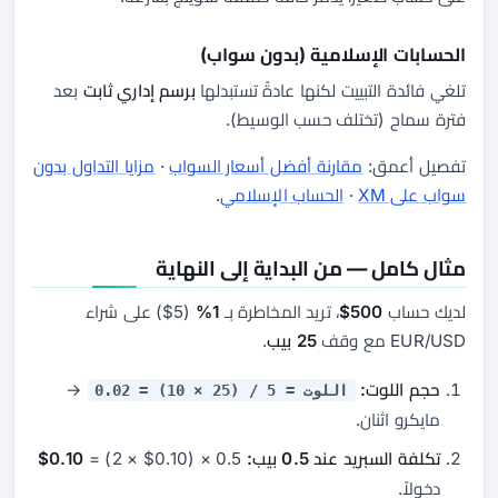
الحسابات الإسلامية (بدون سواب)
تلغي فائدة التبييت لكنها عادةً تستبدلها
برسم إداري ثابت
بعد
فترة سماح (تختلف حسب الوسيط).
تفصيل أعمق:
مقارنة أفضل أسعار السواب
·
مزايا التداول بدون
سواب على XM
·
الحساب الإسلامي
.
مثال كامل — من البداية إلى النهاية
لديك حساب
500$
، تريد المخاطرة بـ
1%
(5$) على شراء
EUR/USD مع وقف
25 بيب
.
حجم اللوت:
→
اللوت = 5 / (25 × 10) = 0.02
مايكرو اثنان.
تكلفة السبريد عند 0.5 بيب:
0.5 × (0.10$ × 2) =
0.10$
دخولاً.