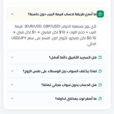
ما أسرع طريقة لحساب قيمة البيب دون حاسبة؟
لأي زوج بتسعيرة الدولار (EUR/USD، GBP/USD): قيمة
البيب ≈ حجم اللوت × 10$ لكل قياسي → 1$ لكل ميني →
0.10$ لكل مايكرو. لأزواج الين، اقسم على سعر USD/JPY
الحالي.
هل السبريد الأضيق دائمًا أفضل؟
لماذا يختلف السواب بين الوسطاء على نفس الزوج؟
هل الحساب بدون سواب مجاني تمامًا؟
ما أصغر لوت يمكنني تداوله؟