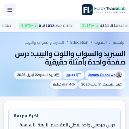
03
0.81032
4331.54
AUD
/
USD
USD
/
CHF
X
▲ +0.07%
▲ +2.17%
الرئيسية
المدونة
Education
السبريد والسواب واللوت والبيب: درس صفحة واحدة بأمثلة حقيقية
السبريد والسواب واللوت والبيب: درس
صفحة واحدة بأمثلة حقيقية
James Okonkwo
1 تعليق
تاريخ النشر:
22 أبريل 2026
تم التحديث:
31 يوليو 2026
4 min قراءة
نظرة سريعة
درس مرجعي واحد يغطي المفاهيم الأربعة الأساسية