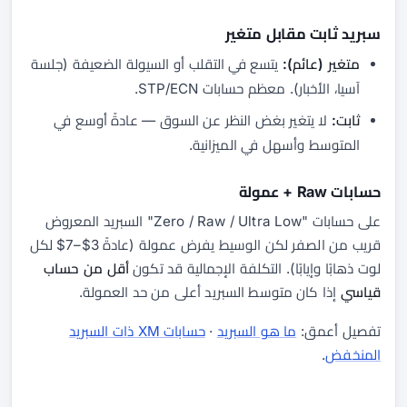
سبريد ثابت مقابل متغير
متغير (عائم):
يتسع في التقلب أو السيولة الضعيفة (جلسة
آسيا، الأخبار). معظم حسابات STP/ECN.
ثابت:
لا يتغير بغض النظر عن السوق — عادةً أوسع في
المتوسط وأسهل في الميزانية.
حسابات Raw + عمولة
على حسابات "Zero / Raw / Ultra Low" السبريد المعروض
قريب من الصفر لكن الوسيط يفرض عمولة (عادةً 3$–7$ لكل
لوت ذهابًا وإيابًا). التكلفة الإجمالية قد تكون
أقل من حساب
قياسي
إذا كان متوسط السبريد أعلى من حد العمولة.
تفصيل أعمق:
ما هو السبريد
·
حسابات XM ذات السبريد
المنخفض
.