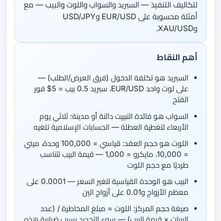
لتكاليف التنفيذ — السبريد والسواب واللوت والبيب — مع
أمثلة محسوبة على EUR/USD وUSD/JPY
وXAU/USD.
أهم النقاط
السبريد هو تكلفة الدخول (فرق العرض/الطلب) —
على لوت واحد EUR/USD، سبريد 0.5 بيب = 5$ فور
الفتح
السواب هو فائدة التبييت دائنة أو مدينة؛ ثلاثي يوم
الأربعاء لتغطية العطلة — الحسابات الإسلامية تلغيه
اللوت هو حجم العقد: قياسي = 100,000 وحدة، ميني
= 10,000، مايكرو = 1,000 — قيمة البيب تتناسب
طرديًا مع حجم اللوت
البيب هو الوحدة القياسية لتغير السعر — 0.0001 على
معظم الأزواج و0.01 على أزواج الين
صيغة حجم المركز: اللوت = مبلغ المخاطرة / (عدد
البيبات × قيمة البيب) — سوء التحديد بسبب ضبابية هذه