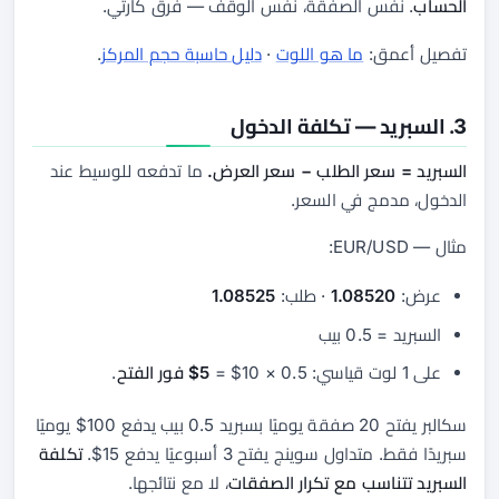
الحساب
. نفس الصفقة، نفس الوقف — فرق كارثي.
تفصيل أعمق:
ما هو اللوت
·
دليل حاسبة حجم المركز
.
3. السبريد — تكلفة الدخول
السبريد = سعر الطلب − سعر العرض.
ما تدفعه للوسيط عند
الدخول، مدمج في السعر.
مثال — EUR/USD:
عرض:
1.08520
· طلب:
1.08525
السبريد = 0.5 بيب
على 1 لوت قياسي: 0.5 × 10$ =
5$ فور الفتح
.
سكالبر يفتح 20 صفقة يوميًا بسبريد 0.5 بيب يدفع 100$ يوميًا
سبريدًا فقط. متداول سوينج يفتح 3 أسبوعيًا يدفع 15$.
تكلفة
السبريد تتناسب مع تكرار الصفقات
، لا مع نتائجها.