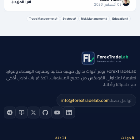
اقرأ المزيد
03 أغسطس 2026
#Trade Management
#Strategy
#Risk Management
#Education
ForexTrade
Lab
forextradelab.com
ForexTradeLab يوفر أدوات تداول مهنية مجانية ومقارنة الوسطاء وموارد
تعليمية لمتداولي الفوركس من جميع المستويات. اتخذ قرارات تداول أذكى
مع حاسباتنا وأدلتنا.
تواصل معنا:
info@forextradelab.com
الأدوات
الأدلة