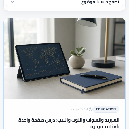
تصفح حسب الموضوع
#Analysis
#AMMC
#AFSA
#Admirals
#2026
الكل
أحدث مقالات الفوركس
#Beginners
#Axi
#AvaTrade
#AvaProtect
#ASIC
#Broker Review
#Broker Costs
#Broker
#Bonus
#CBDC
#CBB
#Capital.com
#BSEC
#Broker Safety
#CMA
#CHF
#ChatGPT
#CFD
#CBSL
#CBI
#CMF
#CMA أوغندا
#CMA Uganda
#CMA Lebanon
#Commodities
#CNBV
#CMSA
#CMF Tunisia
#CySEC
#cTrader
#Crypto
#COSOB
#Comparison
#ECN
#EA
#DXY
#DFSA
#Deposits
#DAX40
#EIA
#EEAT
#Education
#ECSA
#Economic Calendar
#Exness Terminal
#Exness
#EUR/USD
#EU
#eToro
#FSA
#FRA
#ForexTime
#Forex
#FCA
#FBS
4 min قراءة
EDUCATION
#Fundamental Analysis
#FSCA
#FSC موريشيوس
#FSA Oman
السبريد والسواب واللوت والبيب: درس صفحة واحدة
#GBP/USD
#FXTRD
#FXTM
#FxPro
#Fundamentals
بأمثلة حقيقية