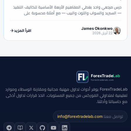
#Guide
#GOLD24-7
#Gold
#Getting Started
#GCC
درس مرجعي واحد يغطي المفاهيم الأربعة الأساسية لتكاليف التنفيذ
#INR
#IG
#ICT
#IC Markets
#IB
#HotForex
#HFM
— السبريد والسواب واللوت والبيب — مع أمثلة محسوبة على
#KYC
#JSC
#JPY
#Islamic Account
#ISC
#Investing
EUR/USD وUSD/JPY وXAU/USD.
#MENA
#MAS
#Market Regimes
#Macro
#Lot
James Okonkwo
اقرأ المزيد
22 أبريل 2026
#MT5
#MT4
#MetaTrader 5
#MetaTrader 4
#MetaTrader
#Oil
#OANDA
#NFP
#News Trading
#NDD
#NBE
#PIX
#Pip
#Personal Area
#Pepperstone
#Order Types
#QFMA
#Psychology
#Pro
#Plus500
#PKR
#Regulation
#Raw Spread
#Range Trading
ForexTrade
Lab
#Saxo Bank
#SAFE
#RoboForex
#Risk Management
forextradelab.com
#Social Trading
#SMC
#SFC
#SEC Ghana
#Scams
ForexTradeLab يوفر أدوات تداول مهنية مجانية ومقارنة الوسطاء وموارد
#STP
#Stocks
#Standard
#Spreads
#Spread
تعليمية لمتداولي الفوركس من جميع المستويات. اتخذ قرارات تداول أذكى
مع حاسباتنا وأدلتنا.
#Tickmill
#Swap-Free
#Swap
#Support
#Strategy
#TradingView
#Trading Rules
#Trade Management
info@forextradelab.com
تواصل معنا:
#USD
#US Dollar
#US
#UK
#Trust
#Trend Following
#Volet
#USDT
#USD/MXN
#USD/JPY
#USD/CNH