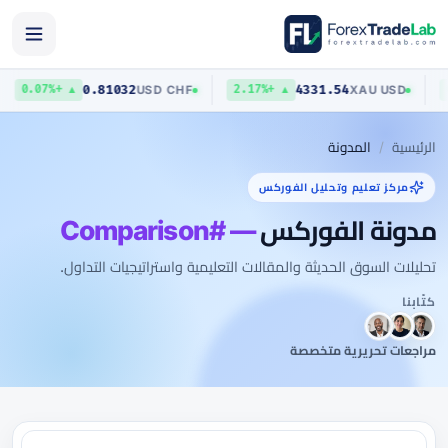
0.81032
4331.54
USD
/
CHF
XAU
/
USD
▲ +0.07%
▲ +2.17%
الرئيسية
المدونة
مركز تعليم وتحليل الفوركس
مدونة الفوركس
— #Comparison
تحليلات السوق الحديثة والمقالات التعليمية واستراتيجيات التداول.
كتّابنا
مراجعات تحريرية متخصصة