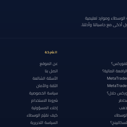
#البحرين
#البرازيل
#البنوك المركزية
#التحقق
#التحليل
قارنة الوسطاء وموارد تعليمية
#التداول بالنسخ
#التداول عبر الهاتف
#التداول من الهاتف
أذكى مع حاسباتنا وأدلتنا.
#التنفيذ
#التوعية بالاحتيال
#الثقة
#الجزائر
#الجلسات
لحساب الصغير
#الحسابات
#الحسابات الكبيرة
#الحسابات الممول
ر
#الذكاء الاصطناعي
#الذهب
#الرافعة المالية
#الربح وا
الشركة
ودية
#السكالبينغ
#السويد
#السياسة النقدية
#الشارت
لفوركس؟
عن الموقع
رافعة المالية؟
اتصل بنا
ة
#الشهر الأول
#الصين
#العالم العربي
#العراق
#ال
الأسئلة الشائعة
كس الإسلامي
#الفيدرالي
#القانون
#الكويت
#المؤشرات
الثقة والأمان
ركس حلال؟
سياسة الخصوصية
لمراكز
#المركزي الأوروبي
#المستويات
#المضاربة
#المعا
مخاطر
شروط الاستخدام
طة
#النمسا
#الهامش
#الهند
#الوسطاء
#اليابان
لذهب
إخلاء المسؤولية
#بداية سريعة
#بدون إيداع
#بدون سواب
#بدون فوائد
#
الوسطاء
كيف نقيّم الوسطاء
سكالبينج؟
السياسة التحريرية
#بنك محلي
#بولندا
#بونص
#بونص XM
#بونص الإيداع