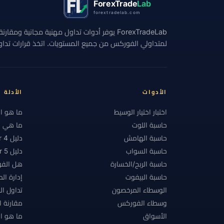
ForexTrade
Lab
forextradelab.com
#الاستراتيجيات
#الاستراتيجية
#الانضباط
ForexTradeLab يوفر أدوات تداول مهنية مجانية وم
#التحوط
#التداول اليدوي
#التداول اليومي
لمتداولي الفوركس من جميع المستويات. اتخذ قرارات تداول 
#التقويم الاقتصادي
#التكاليف
#التنظيم
#الحد الأدنى للإيداع
#الحساب الإسلامي
#ا
#الدعم والمقاومة
#الدول المقيدة
#الدولا
الأدوات
الأدلة
#السبريد
#السحب
#السحوبات
#السع
اختبار اختيار الوسيط
ما هو ا
حاسبة اللوت
ما هي ال
#الشرق الأوسط وشمال أفريقيا
#الشموع الياباني
حاسبة الهامش
دليل MetaTrader 4
#الفضة
#الفلبين
#الفوركس
#الفور
حاسبة السواب
دليل MetaTrader 5
حاسبة الربح/الخسارة
هل الفو
#المبتدئين
#المخاطر
#المدفوعات
#ا
حاسبة البيفوت
إدارة ال
#المكسيك
#المنصات
#النفط
#النق
الوسطاء المرخصون
تداول ا
#باكستان
#بحث الوسطاء
#بدء سريع
وسطاء الفوركس
مقارنة 
الأسواق
ما هو ال
#بلا رافعة
#بلا فوائد تبييت
#بنغلاديش