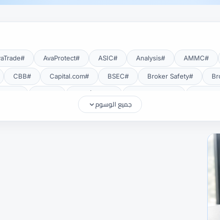
#AvaTrade
#AvaProtect
#ASIC
#Analysis
#AMMC
#CBB
#Capital.com
#BSEC
#Broker Safety
#CMA Uganda
#CMA أوغندا
#CMF
#CMF Tunisia
جميع الوسوم
#Deposits
#DAX40
#CySEC
#cTrader
#Crypto
#EUR/USD
#EU
#eToro
#EIA
#EEAT
#Education
#FRA
#FSA
#FSA Oman
#FSC موريشيوس
#FSCA
#Gold
#Getting Started
#GCC
#GBP/USD
#FXTR
#Islamic Account
#ISC
#Investing
#INR
#IG
#MetaTrader 5
#MetaTrader 4
#MetaTrader
#MENA