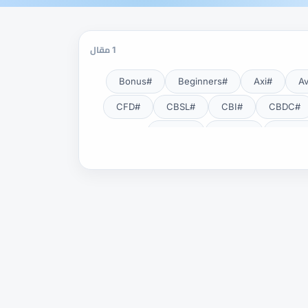
1 مقال
#Bonus
#Beginners
#Axi
#CFD
#CBSL
#CBI
#CBDC
#CNBV
#CMSA
#EA
#DXY
#DFSA
#Exness Terminal
#Exness
#Fundamental Analysis
#HFM
#Guide
#GOLD24-7
#Lot
#KYC
#JSC
#JPY
#NDD
#NBE
#MT5
#MT4