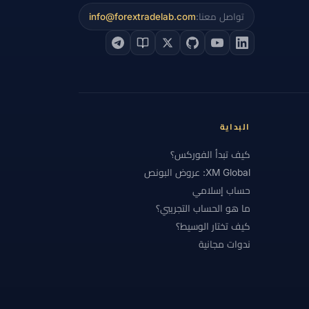
تواصل معنا:
info@forextradelab.com
 الأساسي
#التحليل التقني
#التحليل الفني
#التشيك
#التضخم
#التعليم
#الجنيه الإسترليني
#الحاسبات
ة
#الخدمة
#الخليج
لخسارة
#الرسوم البيانية
#الرسوم والسبريد
البداية
#الشرق الأوسط
كيف تبدأ الفوركس؟
XM Global: عروض البونص
عرض والطلب
#العناية الواجبة
#الفروق
حساب إسلامي
#المؤشرات الموضوعية
#المبتدئون
ما هو الحساب التجريبي؟
كيف تختار الوسيط؟
دن
#المغرب
#المقارنة
#المكافآت
ندوات مجانية
#اليورو
#اليونان
#امتثال
برنامج الولاء
#برنت
#بريطانيا
#بونص ترحيب
#بونص فوركس