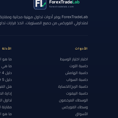
ForexTrade
Lab
forextradelab.com
#الاستراتيجيات
#الاستراتيجية
#الانضباط
ForexTradeLab يوفر أدوات تداول مهنية مجانية وم
#التحوط
#التداول اليدوي
#التداول اليومي
لمتداولي الفوركس من جميع المستويات. اتخذ قرارات تداول 
#التقويم الاقتصادي
#التكاليف
#التنظيم
#الحد الأدنى للإيداع
#الحساب الإسلامي
#ا
#الدعم والمقاومة
#الدول المقيدة
#الدولا
الأدوات
الأدلة
#السبريد
#السحب
#السحوبات
#السع
اختبار اختيار الوسيط
ما هو ا
حاسبة اللوت
ما هي ال
#الشرق الأوسط وشمال أفريقيا
#الشموع الياباني
حاسبة الهامش
دليل MetaTrader 4
#الفلبين
#الفوركس
#الفوركس الإسلامي
حاسبة السواب
دليل MetaTrader 5
حاسبة الربح/الخسارة
هل الفو
#المخاطر
#المدفوعات
#المراكز
#ال
حاسبة البيفوت
إدارة ال
#المنصات
#النفط
#النقطة
#النمسا
الوسطاء المرخصون
تداول ا
#بحث الوسطاء
#بدء سريع
#بداية سريعة
وسطاء الفوركس
مقارنة 
الأسواق
ما هو ال
#بلا فوائد تبييت
#بنغلاديش
#بنك محلي