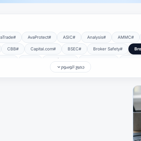
#AvaTrade
#AvaProtect
#ASIC
#Analysis
#AMMC
#CBB
#Capital.com
#BSEC
#Broker Safety
#CMA Uganda
#CMA أوغندا
#CMF
#CMF Tunisia
جميع الوسوم
#Deposits
#DAX40
#CySEC
#cTrader
#Crypto
#EUR/USD
#EU
#eToro
#EIA
#EEAT
#Education
#FRA
#FSA
#FSA Oman
#FSC موريشيوس
#FSCA
#Gold
#Getting Started
#GCC
#GBP/USD
#FXTR
#Islamic Account
#ISC
#Investing
#INR
#IG
#MetaTrader 5
#MetaTrader 4
#MetaTrader
#MENA