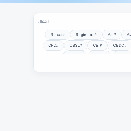
1 مقال
#Bonus
#Beginners
#Axi
#CFD
#CBSL
#CBI
#CBDC
#CNBV
#CMSA
#EA
#DXY
#DFSA
#Exness Terminal
#Exness
#Fundamental Analysis
#HFM
#Guide
#GOLD24-7
#Lot
#KYC
#JSC
#JPY
#NDD
#NBE
#MT5
#MT4