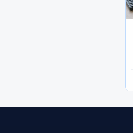
Pip
#Personal Area
#Pepperstone
#Order Types
#Oi
#Risk Management
#Regulation
#Raw Spread
#Spreads
#Spread
#Social Trading
#SMC
#SFC
#Trading Rules
#Trade Management
#Tickmill
#USDT
#USD/MXN
#USD/JPY
#USD/CNH
#USD
#XAUUSD
#XM
#XM Global
#XM العالمية
#أدوات التداول
#أدوات الفوركس
#أزواج العملات
#أساسيات 
ركس
#ألمانيا
#أمان
#أمان الوسطاء
#أمان الوسيط
#أنماط الانعكاس
#أنماط الشارت
#أنواع الأوامر
#أنواع ا
مخاطر
#إدارة مخاطر
#إسلامي
#إشارات
#إشارات التداول
لفوركس
#إيداع صغير
#إيشيموكو
#إيطاليا
#اختراق
#
تراتيجية فوركس
#استضافة
#اقتصاد كلي
#الأداء
#الأدوا
الإستراتيجية
#الإمارات
#الإيداع
#الاتحاد الأوروبي
#الاحتياط