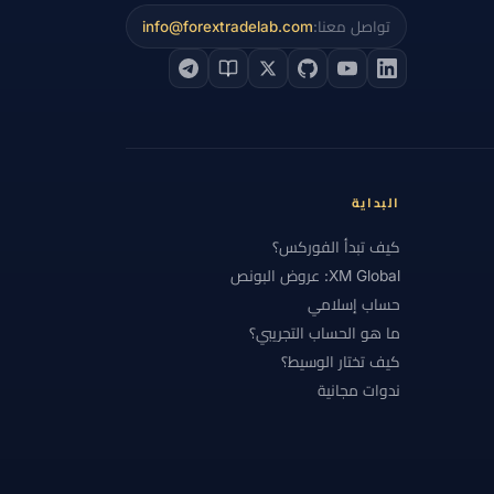
تواصل معنا:
info@forextradelab.com
 الأساسي
#التحليل التقني
#التحليل الفني
#التشيك
#التضخم
#التعليم
#الجنيه الإسترليني
#الحاسبات
ة
#الخدمة
#الخليج
لخسارة
#الرسوم البيانية
#الرسوم والسبريد
البداية
#الشرق الأوسط
كيف تبدأ الفوركس؟
XM Global: عروض البونص
#العناية الواجبة
#الفروق
#الفضة
حساب إسلامي
ات الموضوعية
#المبتدئون
#المبتدئين
ما هو الحساب التجريبي؟
كيف تختار الوسيط؟
ب
#المقارنة
#المكافآت
#المكسيك
ندوات مجانية
#اليونان
#امتثال
#باكستان
#برنت
#بريطانيا
#بلا رافعة
حيب
#بونص فوركس
#بيانات