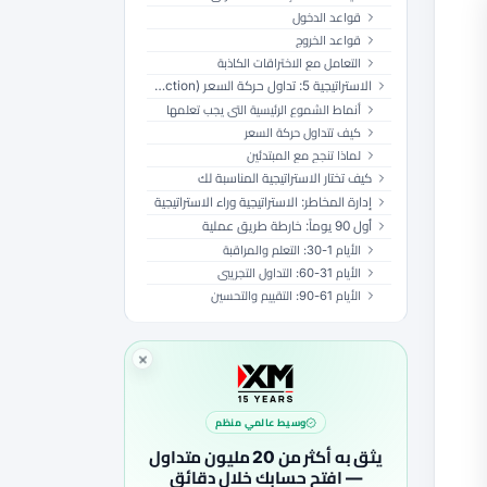
قواعد الدخول
قواعد الخروج
التعامل مع الاختراقات الكاذبة
الاستراتيجية 5: تداول حركة السعر (Price Action)
أنماط الشموع الرئيسية التي يجب تعلمها
كيف تتداول حركة السعر
لماذا تنجح مع المبتدئين
كيف تختار الاستراتيجية المناسبة لك
إدارة المخاطر: الاستراتيجية وراء الاستراتيجية
أول 90 يوماً: خارطة طريق عملية
الأيام 1-30: التعلم والمراقبة
الأيام 31-60: التداول التجريبي
الأيام 61-90: التقييم والتحسين
وسيط عالمي منظم
يثق به أكثر من 20 مليون متداول
— افتح حسابك خلال دقائق