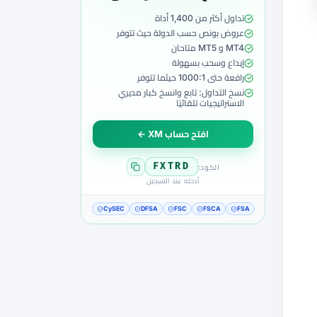
تداول أكثر من 1,400 أداة
عروض بونص حسب الدولة حيث تتوفر
MT4 و MT5 متاحان
إيداع وسحب بسهولة
رافعة حتى 1000:1 حيثما تتوفر
نسخ التداول: تابع وانسخ كبار مديري
الاستراتيجيات تلقائيًا
افتح حساب XM ←
FXTRD
الكود:
أدخله عند التسجيل
CySEC
DFSA
FSC
FSCA
FSA