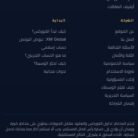
#الأهلية
#الإستراتيجية
#الإمارات
#الإيداع
#الاتحاد الأوروبي
أرشيف المقالات
#الاحتياطي الفيدرالي
#الاحتيال
#الارتباط
#الاستراتيجيات
#الاستراتيجية
#الانضباط
#البحرين
#البرازيل
#البنوك المركزية
الشركة
البداية
#التحقق
#التحليل الأساسي
#التحليل التقني
#التحليل الفني
عن الموقع
كيف تبدأ الفوركس؟
#التحوط
#التداول اليدوي
#التداول اليومي
#التداول بالنسخ
اتصل بنا
XM Global: عروض البونص
#التداول عبر الهاتف
#التداول من الهاتف
#التشيك
#التضخم
الأسئلة الشائعة
حساب إسلامي
الثقة والأمان
ما هو الحساب التجريبي؟
#التعليم
#التقويم الاقتصادي
#التكاليف
#التنظيم
#التنفيذ
سياسة الخصوصية
كيف تختار الوسيط؟
#التوعية بالاحتيال
#الثقة
#الجزائر
#الجلسات
#الجنيه الإسترليني
شروط الاستخدام
ندوات مجانية
#الحاسبات
#الحد الأدنى للإيداع
#الحساب الإسلامي
#الحساب الصغير
إخلاء المسؤولية
#الحسابات
#الحسابات الكبيرة
#الحسابات الممولة
#الخدمة
#الخليج
كيف نقيّم الوسطاء
#الدعم والمقاومة
#الدول المقيدة
#الدولار
#الذكاء الاصطناعي
السياسة التحريرية
#الذهب
#الرافعة المالية
#الربح والخسارة
#الرسوم البيانية
إفصاح الشراكة
#الرسوم والسبريد
#السبريد
#السحب
#السحوبات
#السعودية
#السكالبينغ
#السويد
#السياسة النقدية
#الشارت
#الشرق الأوسط
تحذير المخاطر: تداول الفوركس والعقود مقابل الفروقات ينطوي على مخاطر كبيرة
#الشرق الأوسط وشمال أفريقيا
#الشموع اليابانية
#الصين
ويمكن أن يؤدي إلى خسارة رأس المال المستثمر. يجب ألا تستثمر أكثر مما يمكنك تحمل
خسارته. الأداء السابق لا يشير إلى النتائج المستقبلية.
#العالم العربي
#العراق
#العرض والطلب
#العناية الواجبة
#الفروق