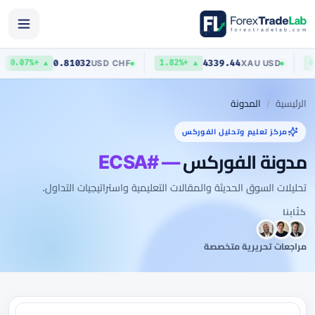
0.81032
4339.44
USD
/
CHF
XAU
/
USD
▲ +0.07%
▲ +1.82%
الرئيسية
المدونة
مركز تعليم وتحليل الفوركس
مدونة الفوركس
— #ECSA
تحليلات السوق الحديثة والمقالات التعليمية واستراتيجيات التداول.
كتّابنا
مراجعات تحريرية متخصصة