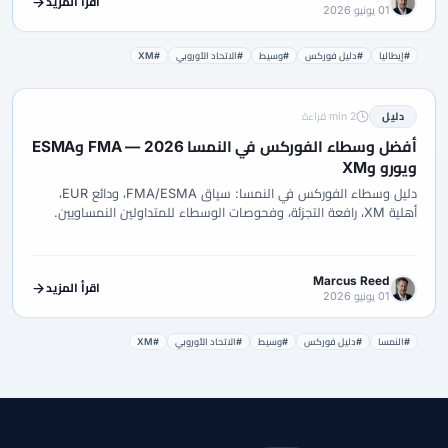
اقرأ المزيد
01 يونيو 2026
#إيطاليا
#دليل فوركس
#وسيط
#الاتحاد الأوروبي
#XM
دليل
2 min قراءة
أفضل وسطاء الفوركس في النمسا 2026 — FMA وESMA
ويورو وXM
دليل وسطاء الفوركس في النمسا: سياق FMA/ESMA، ودائع EUR،
أهلية XM، رافعة التجزئة، وفحوصات الوسطاء للمتداولين النمساويين.
Marcus Reed
اقرأ المزيد
01 يونيو 2026
#النمسا
#دليل فوركس
#وسيط
#الاتحاد الأوروبي
#XM