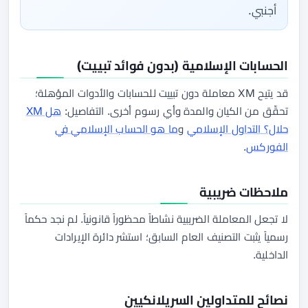
أجنبي.
الحسابات الإسلامية (بدون فوائد تبييت)
قد يتيح XM معاملة دون تبييت للحسابات والأدوات المؤهلة؛
تحقّق من الكيان والمدة وأي رسوم أخرى. التفاصيل:
هل XM
حلال؟ التداول الإسلامي
و
ما هو الحساب الإسلامي في
الفوركس
.
ملاحظات ضريبية
لا تجعل المعاملة الضريبية نشاطاً محظوراً قانونياً. لم نجد حكماً
رسمياً يثبت التصنيف العام السابق؛ استشر دائرة الإيرادات
الداخلية.
نصائح للمتداولين السريلانكيين