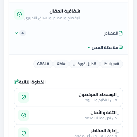
شفافية المقال
الإفصاح والمصادر والسياق التحريري
المصادر
4
ملاحظة المحرر
#سريلانكا
#دليل فوركس
#XM
#CBSL
الخطوة التالية
الوسطاء المرخصون
قارن التنظيم والشروط
الثقة والأمان
من نحن وما لا نقدمه
إدارة المخاطر
قاعدة البقاء قبل أي صفقة