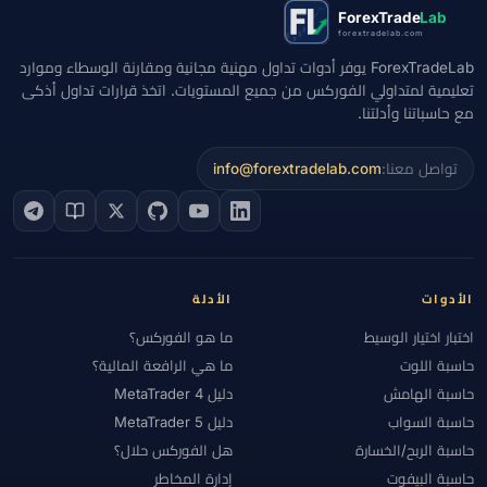
ForexTrade
Lab
forextradelab.com
ForexTradeLab يوفر أدوات تداول مهنية مجانية ومقارنة الوسطاء وموارد
تعليمية لمتداولي الفوركس من جميع المستويات. اتخذ قرارات تداول أذكى
مع حاسباتنا وأدلتنا.
تواصل معنا:
info@forextradelab.com
الأدوات
الأدلة
اختبار اختيار الوسيط
ما هو الفوركس؟
حاسبة اللوت
ما هي الرافعة المالية؟
حاسبة الهامش
دليل MetaTrader 4
حاسبة السواب
دليل MetaTrader 5
حاسبة الربح/الخسارة
هل الفوركس حلال؟
حاسبة البيفوت
إدارة المخاطر