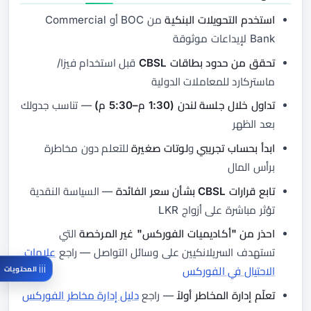
استخدم التحويلات البنكية
من BOC أو Commercial
Bank لإيداعات موثوقة
تحقق من حدود بطاقات CBSL
قبل استخدام فيزا/
ماستركارد للمعاملات الدولية
تداول خلال جلسة لندن (1:30 م–5:30 م)
— تناسب جدولك
بعد الظهر
ابدأ بحساب تجريبي
و
لوتات صغيرة
للتعلم دون مخاطرة
برأس المال
تابع قرارات CBSL بشأن سعر الفائدة
— السياسة النقدية
تؤثر مباشرة على أزواج LKR
احذر من "أكاديميات الفوركس" غير المرخصة
التي
تستهدف السريلانكيين على وسائل التواصل — راجع
علامات
المحتويات
الاحتيال في الفوركس
تعلّم إدارة المخاطر أولاً
— راجع
دليل إدارة مخاطر الفوركس