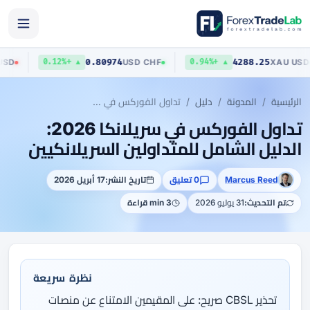
23
0.80974
4288.25
AUD
/
USD
USD
/
CHF
▲ +0.12%
▲ +0.94%
الرئيسية
المدونة
دليل
تداول الفوركس في سريلانكا 2026: الدليل الشامل للمتداولين السريلانكيين
تداول الفوركس في سريلانكا 2026:
الدليل الشامل للمتداولين السريلانكيين
Marcus Reed
0 تعليق
تاريخ النشر:
17 أبريل 2026
تم التحديث:
31 يوليو 2026
3 min قراءة
نظرة سريعة
تحذير CBSL صريح: على المقيمين الامتناع عن منصات