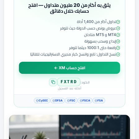
يثق به أكثر من 20 مليون متداول — افتح
حسابك خلال دقائق
تداول أكثر من 1,400 أداة
عروض بونص حسب الدولة حيث تتوفر
MT4 و MT5 متاحان
إيداع وسحب بسهولة
رافعة حتى 1000:1 حيثما تتوفر
نسخ التداول: تابع وانسخ كبار مديري الاستراتيجيات تلقائيًا
افتح حساب XM ←
FXTRD
الكود:
أدخله عند التسجيل
CySEC
DFSA
FSC
FSCA
FSA