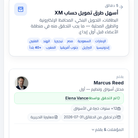
5 دقائق
أسهل طرق تمويل حساب XM
البطاقات، التحويل البنكي، المحافظ الإلكترونية
والطرق المحلية — ما يجب التحقق منه في منطقة
الأعضاء قبل أول إيداع.
الإمارات
السعودية
مصر
نيجيريا
الهند
الفلبين
إندونيسيا
البرازيل
جنوب أفريقيا
المغرب
+40 بلداً
بقلم
Marcus Reed
محلل أسواق وتنظيم — أول
تم التحقق بواسطة
Elena Vance
12+ سنوات خبرة في الأسواق
آخر تحقق من الحقائق:
2026-07-31
معاييرنا التحريرية
المؤهلات & بقلم