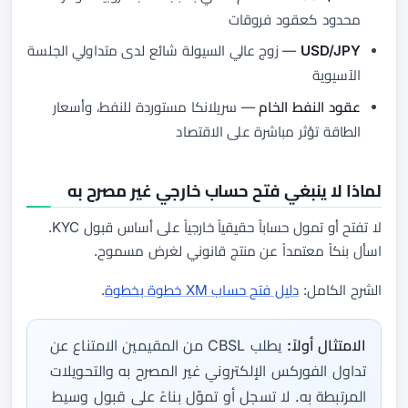
محدود كعقود فروقات
USD/JPY
— زوج عالي السيولة شائع لدى متداولي الجلسة
الآسيوية
عقود النفط الخام
— سريلانكا مستوردة للنفط، وأسعار
الطاقة تؤثر مباشرة على الاقتصاد
لماذا لا ينبغي فتح حساب خارجي غير مصرح به
لا تفتح أو تمول حساباً حقيقياً خارجياً على أساس قبول KYC.
اسأل بنكاً معتمداً عن منتج قانوني لغرض مسموح.
الشرح الكامل:
دليل فتح حساب XM خطوة بخطوة
.
الامتثال أولاً:
يطلب CBSL من المقيمين الامتناع عن
تداول الفوركس الإلكتروني غير المصرح به والتحويلات
المرتبطة به. لا تسجل أو تموّل بناءً على قبول وسيط