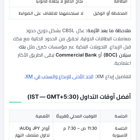
البطاقة
نجاح الدفع لا يجعله قانونياً
المحفظة أو الوكيل
لا تستخدمهما للالتفاف على الضوابط
ملاحظة ما بعد الأزمة:
عدّل CBSL بشكل دوري حدود
معاملات البطاقات الدولية. تحقق من الحدود الحالية مع بنكك
قبل الإيداع. التحويلات البنكية عبر مؤسسات كبرى مثل
بنك
سيلان (BOC)
أو
Commercial Bank
تبقى الطريق الأكثر
اعتمادية.
لتفاصيل إيداع XM:
الحد الأدنى للإيداع والسحب في XM
.
أفضل أوقات التداول (IST — GMT+5:30)
الجلسة
التوقيت المحلي (تقريباً)
الأهمية
الجلسة
11:30 ص – 7:30 م
أزواج JPY وAUD؛
الآسيوية
تداول منتصف النهار