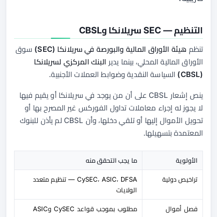
التنظيم — SEC سريلانكا وCBSL
تنظم
هيئة الأوراق المالية والبورصة في سريلانكا (SEC)
سوق
الأوراق المالية المحلي، بينما يدير
البنك المركزي لسريلانكا
(CBSL)
السياسة النقدية وضوابط العملات الأجنبية.
ينص إشعار CBSL على أن من يوجد في سريلانكا أو يقيم فيها
لا يجوز له إجراء معاملات تداول الفوركس غير المصرح بها أو
تحويل الأموال إليها أو تلقي دخلها، وأن CBSL لم يأذن للبنوك
المعتمدة بتسهيلها.
الأولوية
ما يجب التحقق منه
تراخيص دولية
CySEC، ASIC، DFSA — تنظيم متعدد
الولايات
فصل أموال
مطلوب بموجب قواعد CySEC وASIC