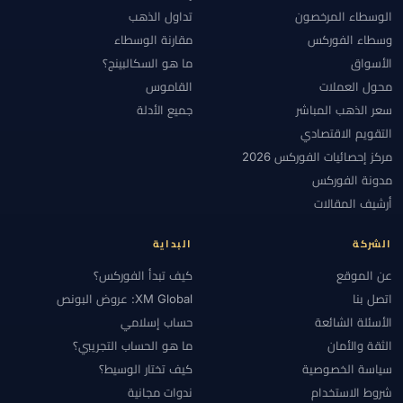
الوسطاء المرخصون
تداول الذهب
وسطاء الفوركس
مقارنة الوسطاء
الأسواق
ما هو السكالبينج؟
محول العملات
القاموس
سعر الذهب المباشر
جميع الأدلة
التقويم الاقتصادي
مركز إحصائيات الفوركس 2026
مدونة الفوركس
أرشيف المقالات
الشركة
البداية
عن الموقع
كيف تبدأ الفوركس؟
اتصل بنا
XM Global: عروض البونص
الأسئلة الشائعة
حساب إسلامي
الثقة والأمان
ما هو الحساب التجريبي؟
سياسة الخصوصية
كيف تختار الوسيط؟
شروط الاستخدام
ندوات مجانية