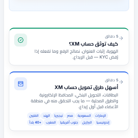
التوثيق والتمويل
5 دقائق
كيف توثق حساب XM؟
الهوية، إثبات العنوان، نصائح الرفع وما تفعله إذا
رُفض KYC — قبل الإيداع.
5 دقائق
أسهل طرق تمويل حساب XM
البطاقات، التحويل البنكي، المحافظ الإلكترونية
والطرق المحلية — ما يجب التحقق منه في منطقة
الأعضاء قبل أول إيداع.
الإمارات
السعودية
مصر
نيجيريا
الهند
الفلبين
إندونيسيا
البرازيل
جنوب أفريقيا
المغرب
+40 بلداً