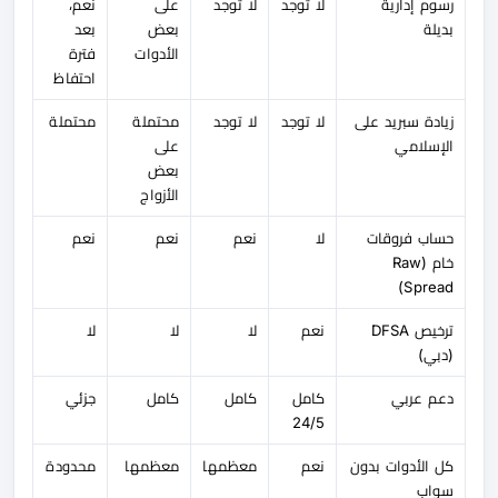
رسوم إدارية
لا توجد
لا توجد
على
نعم،
بديلة
بعض
بعد
الأدوات
فترة
احتفاظ
زيادة سبريد على
لا توجد
لا توجد
محتملة
محتملة
الإسلامي
على
بعض
الأزواج
حساب فروقات
لا
نعم
نعم
نعم
خام (Raw
Spread)
ترخيص DFSA
نعم
لا
لا
لا
(دبي)
دعم عربي
كامل
كامل
كامل
جزئي
24/5
كل الأدوات بدون
نعم
معظمها
معظمها
محدودة
سواب