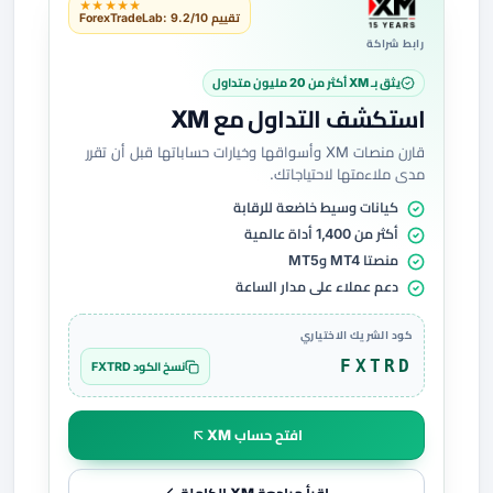
★★★★★
تقييم ForexTradeLab: 9.2/10
رابط شراكة
يثق بـ XM أكثر من 20 مليون متداول
استكشف التداول مع XM
قارن منصات XM وأسواقها وخيارات حساباتها قبل أن تقرر
مدى ملاءمتها لاحتياجاتك.
كيانات وسيط خاضعة للرقابة
أكثر من 1,400 أداة عالمية
منصتا MT4 وMT5
دعم عملاء على مدار الساعة
كود الشريك الاختياري
FXTRD
نسخ الكود FXTRD
افتح حساب XM