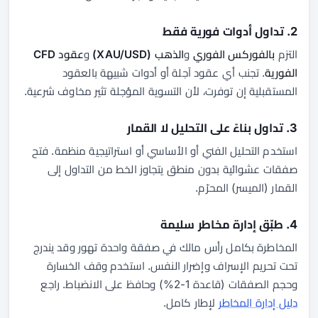
2. تداول أدوات فورية فقط
التزم
بالفوركس الفوري
و
الذهب (XAU/USD)
و
عقود CFD
الفورية
. تجنب أي عقود آجلة أو أدوات شبيهة بالعقود
المستقبلية إن توفرت، لأن التسوية المؤجلة تثير مخاوف شرعية.
3. تداول بناءً على التحليل لا القمار
استخدم التحليل الفني أو الأساسي أو استراتيجية منظمة. فتح
صفقات عشوائية بدون منطق يتجاوز الخط من التداول إلى
القمار (الميسر) المحرّم.
4. طبّق إدارة مخاطر سليمة
المخاطرة بكامل رأس مالك في صفقة واحدة تهور وقد يندرج
تحت تحريم الإسراف وإضرار النفس. استخدم وقف الخسارة
وحجم الصفقات (قاعدة 1-2%) وحافظ على الانضباط. راجع
دليل إدارة المخاطر
لإطار كامل.