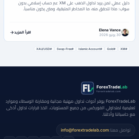
دليل عملي لمن يريد تداول الذهب على XM عبر حساب إسلامي بدون
سواب: ماذا تتحقق منه، ما المخاطر المتبقية، ومتى يكون مناسباً.
Elena Vance
اقرأ المزيد
30 يونيو 2026
#XAU/USD
#Swap-Free
#Islamic Account
#Gold
#XM
ForexTrade
Lab
forextradelab.com
ForexTradeLab يوفر أدوات تداول مهنية مجانية ومقارنة الوسطاء وموارد
تعليمية لمتداولي الفوركس من جميع المستويات. اتخذ قرارات تداول أذكى
مع حاسباتنا وأدلتنا.
تواصل معنا:
info@forextradelab.com