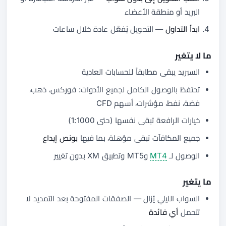
البريد أو منطقة الأعضاء
ابدأ التداول
— التحويل يُفعَّل عادة خلال ساعات
ما لا يتغير
السبريد يبقى مطابقاً للحسابات العادية
تحتفظ بالوصول الكامل لجميع الأدوات: فوركس، ذهب،
فضة، نفط، مؤشرات، أسهم CFD
خيارات الرافعة تبقى نفسها (حتى 1:1000)
جميع المكافآت تبقى مؤهلة، بما فيها
بونص إيداع
الوصول لـ
MT4
وMT5 وتطبيق XM بدون تغيير
ما يتغير
السواب الليلي يُزال — الصفقات المفتوحة بعد التمديد لا
تتحمل
أي فائدة