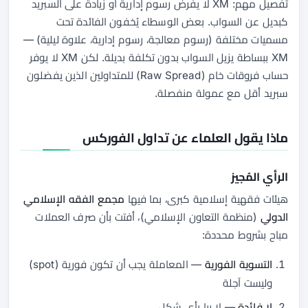
تفصيل مهم: XM لا يفرض رسوم إدارية أو زيادة على السبريد
كبديل عن السواب. بعض الوسطاء يُخفون الفائدة تحت
مسميات مختلفة (رسوم معالجة، رسوم إدارية، علاوة ليلية) —
XM ببساطة يزيل السواب بدون تكلفة بديلة. لكن XM لا يوفر
حساب فروقات خام (Raw Spread) للمتداولين الذين يفضلون
سبريد أقل مع عمولة منفصلة.
ماذا يقول العلماء عن تداول الفوركس
الرأي المُجيز
هيئات فقهية إسلامية كبرى، بما فيها
مجمع الفقه الإسلامي
الدولي
(منظمة التعاون الإسلامي)، أفتت بأن صرف العملات
مباح بشروط محددة:
التسوية الفورية
— المعاملة يجب أن تكون فورية (spot)
وليست آجلة
لا فائدة
— لا ربا بأي شكل