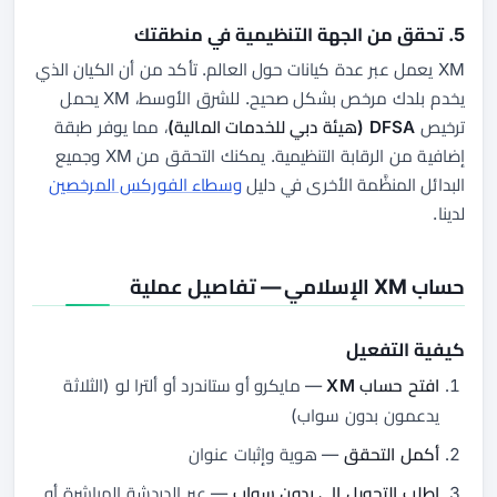
5. تحقق من الجهة التنظيمية في منطقتك
XM يعمل عبر عدة كيانات حول العالم. تأكد من أن الكيان الذي
يخدم بلدك مرخص بشكل صحيح. للشرق الأوسط، XM يحمل
ترخيص
DFSA (هيئة دبي للخدمات المالية)
، مما يوفر طبقة
إضافية من الرقابة التنظيمية. يمكنك التحقق من XM وجميع
البدائل المنظَّمة الأخرى في دليل
وسطاء الفوركس المرخصين
لدينا.
حساب XM الإسلامي — تفاصيل عملية
كيفية التفعيل
افتح حساب XM
— مايكرو أو ستاندرد أو ألترا لو (الثلاثة
يدعمون بدون سواب)
أكمل التحقق
— هوية وإثبات عنوان
اطلب التحويل إلى بدون سواب
— عبر الدردشة المباشرة أو