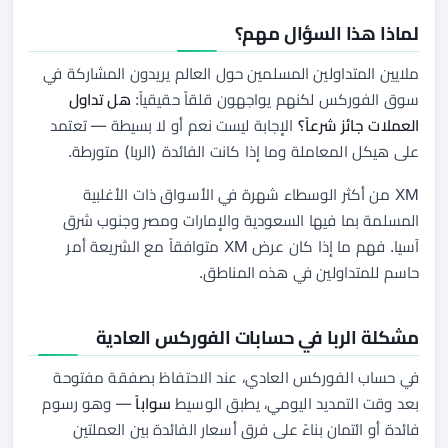
لماذا هذا السؤال مهم؟
ملايين المتداولين المسلمين حول العالم يريدون المشاركة في
سوق الفوركس لكنهم يواجهون قلقاً حقيقياً:
هل تداول
العملات جائز شرعاً؟
الإجابة ليست نعم أو لا بسيطة — تعتمد
على هيكل المعاملة وما إذا كانت الفائدة (الربا) متورطة.
XM من أكثر الوسطاء شهرة في الأسواق ذات الأغلبية
المسلمة بما فيها السعودية والإمارات ومصر وجنوب شرق
آسيا. فهم ما إذا كان عرض XM متوافقاً مع الشريعة أمر
حاسم للمتداولين في هذه المناطق.
مشكلة الربا في حسابات الفوركس العادية
في حساب الفوركس العادي، عند الاحتفاظ بصفقة مفتوحة
بعد وقت التمديد اليومي، يطبق الوسيط
سواباً
— وهو رسوم
فائدة أو ائتمان بناءً على فرق أسعار الفائدة بين العملتين