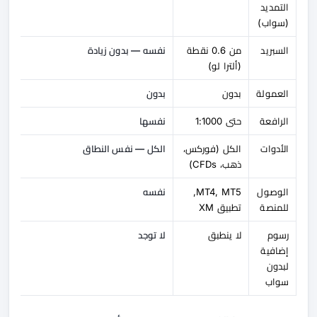
التمديد
(سواب)
السبريد
من 0.6 نقطة
نفسه — بدون زيادة
(ألترا لو)
العمولة
بدون
بدون
الرافعة
حتى 1:1000
نفسها
الأدوات
الكل (فوركس،
الكل — نفس النطاق
ذهب، CFDs)
الوصول
MT4, MT5,
نفسه
للمنصة
تطبيق XM
رسوم
لا ينطبق
لا توجد
إضافية
لبدون
سواب