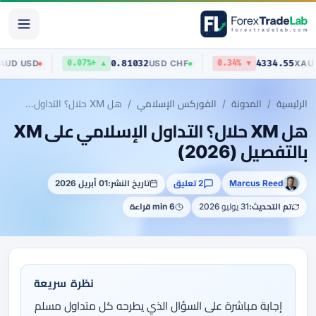
.70403
0.81032
4334
AUD
/
USD
USD
/
CHF
▲ +0.07%
▼ 0.34%
الرئيسية
المدونة
الفوركس الإسلامي
هل XM حلال؟ التداول الإسلامي على XM بالتفصيل (2026)
هل XM حلال؟ التداول الإسلامي على XM
بالتفصيل (2026)
Marcus Reed
2 تعليق
تاريخ النشر:
01 أبريل 2026
تم التحديث:
31 يوليو 2026
6 min قراءة
نظرة سريعة
إجابة مباشرة على السؤال الذي يطرحه كل متداول مسلم