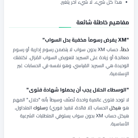
هذا كل شيء. لا شيء آخر يتغير.
مفاهيم خاطئة شائعة
"XM يفرض رسوماً مخفية بدل السواب"
خطأ.
حساب XM بدون سواب لا يتضمن رسوم إدارية أو رسوم
معالجة أو زيادة على السبريد لتعويض السواب المُزال. تكلفتك
الوحيدة هي السبريد القياسي، وهو نفسه في الحسابات غير
الإسلامية.
"الوسطاء الحلال يجب أن يحملوا شهادة فتوى"
لا توجد فتوى عالمية واحدة تُصنّف وسيطاً بأنه "حلال." المهم
هو
هيكل
الحساب (لا فائدة، تنفيذ فوري) و
سلوك
المتداول.
هيكل حساب XM بدون سواب يستوفي المتطلبات الشرعية
الأساسية.