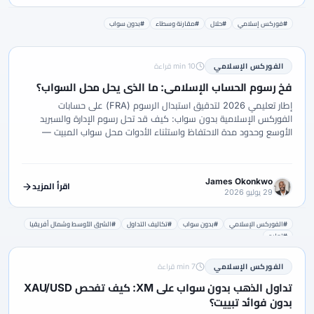
#فوركس إسلامي
#حلال
#مقارنة وسطاء
#بدون سواب
الفوركس الإسلامي
10 min قراءة
فخ رسوم الحساب الإسلامي: ما الذي يحل محل السواب؟
إطار تعليمي 2026 لتدقيق استبدال الرسوم (FRA) على حسابات
الفوركس الإسلامية بدون سواب: كيف قد تحل رسوم الإدارة والسبريد
الأوسع وحدود مدة الاحتفاظ واستثناء الأدوات محل سواب المبيت —
وكيف يتحقق متداولو الشرق الأوسط وشمال أفريقيا من الشروط الحية
في المنطقة الشخصية دون اعتبار هذا فتوى أو ترتيب وسطاء.
James Okonkwo
اقرأ المزيد
29 يوليو 2026
#الفوركس الإسلامي
#بدون سواب
#تكاليف التداول
#الشرق الأوسط وشمال أفريقيا
#تعليم
الفوركس الإسلامي
7 min قراءة
تداول الذهب بدون سواب على XM: كيف تفحص XAU/USD
بدون فوائد تبييت؟