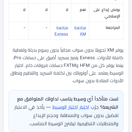
بونص إيداع على
نعم
لا
لا
لا
الإسلامي
المراجعة
مراجعة
مراجعة
-
-
Exness
XM
يوفر XM تحويلاً بدون سواب مجانياً بدون رسوم بديلة وتغطية
كاملة للأدوات. Exness يتميز بسبريد أضيق على حسابات Pro،
بينما يوفر كل من HFM وFXTM حسابات فروقات خام. اختيار
الوسيط يعتمد على أولوياتك بين تكلفة السبريد والتنظيم ونطاق
الأدوات المتاحة بدون سواب.
لست متأكداً أيّ وسيط يناسب تداولك المتوافق مع
الشريعة؟
جرّب
اختبار اختيار الوسيط
— يأخذ في الاعتبار
تفضيل بدون سواب والمنطقة وحجم الإيداع
والمتطلبات التنظيمية ليقترح الوسيط المناسب.