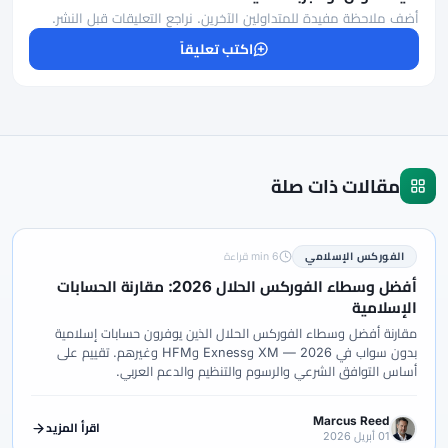
أضف ملاحظة مفيدة للمتداولين الآخرين. نراجع التعليقات قبل النشر.
اكتب تعليقاً
مقالات ذات صلة
الفوركس الإسلامي
6 min قراءة
أفضل وسطاء الفوركس الحلال 2026: مقارنة الحسابات
الإسلامية
مقارنة أفضل وسطاء الفوركس الحلال الذين يوفرون حسابات إسلامية
بدون سواب في 2026 — XM وExness وHFM وغيرهم. تقييم على
أساس التوافق الشرعي والرسوم والتنظيم والدعم العربي.
Marcus Reed
اقرأ المزيد
01 أبريل 2026