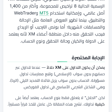
الرسمية الحالية 8 تراخيص للمجموعة، وأكثر من 1,400
أصل عالمي، وإمكانية استخدام
MT5
وWebTrader
والتطبيق، بينما تظهر العروض العامة مثل الإحالة
والمسابقات الشهرية؛ أما بونص الترحيب أو الإيداع
فيجب التحقق منه داخل منطقة أعضاء XM لأنه يعتمد
على الدولة والكيان وحالة التحقق ونوع الحساب.
الإجابة المختصرة
يمكن أن يكون التداول على XM حلالاً
— عندما تتداول عبر
حسابهم بدون سواب (الإسلامي) وتتبع ممارسات تداول
مسؤولة. الحساب بدون سواب يزيل فائدة التمديد الليلي (الربا)،
وهي الشاغل الشرعي الأساسي في تداول الفوركس.
لكن "الحلال" لا يتعلق فقط بنوع الحساب. يعتمد أيضاً على
كيفية
تداولك. تشرح هذه المقالة كل عامل لتتخذ قراراً مستنيراً.