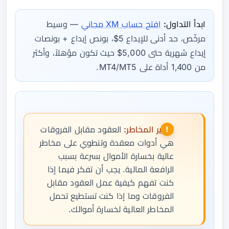
ابدأ التداول:
افتح حساب XM مجاني
— وسيط
مرخّص، حد أدنى للإيداع 5$، بونص إيداع + بونصات
إيداع شهرية حتى 5,000$ حيث تكون مؤهلاً، وأكثر
من 1,400 أداة على MT4/MT5.
تحذير المخاطر:
العقود مقابل الفروقات
هي أدوات معقدة وتنطوي على مخاطر
عالية بخسارة الأموال بسرعة بسبب
الرافعة المالية. يجب أن تفكر فيما إذا
كنت تفهم كيفية عمل العقود مقابل
الفروقات وما إذا كنت تستطيع تحمل
المخاطر العالية لخسارة أموالك.