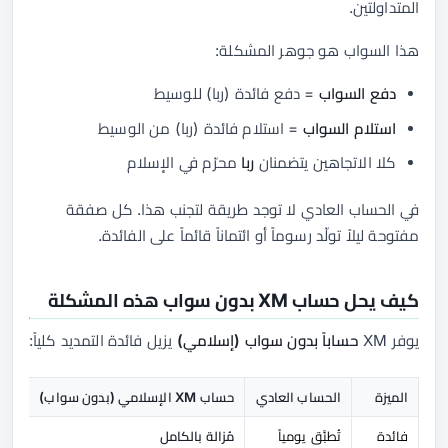
المتداولتين.
هذا السواب هو جوهر المشكلة:
دفع السواب
= دفع فائدة (ربا) للوسيط
استلام السواب
= استلام فائدة (ربا) من الوسيط
كلا الاتجاهين يتضمنان
ربا
محرّم في الإسلام
في الحساب العادي لا توجد طريقة لتجنب هذا. كل صفقة
مفتوحة ليلاً تولّد رسوماً أو ائتماناً قائماً على الفائدة.
كيف يحل حساب XM بدون سواب هذه المشكلة
يوفر XM
حساباً بدون سواب (إسلامي)
يزيل فائدة التمديد كلياً:
الميزة
الحساب العادي
حساب XM الإسلامي (بدون سواب)
فائدة
تُطبَّق يومياً
مُزالة بالكامل