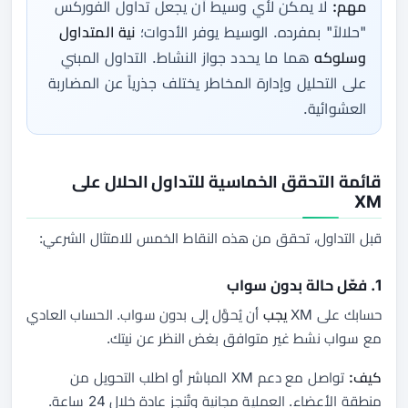
مهم:
لا يمكن لأي وسيط أن يجعل تداول الفوركس
"حلالاً" بمفرده. الوسيط يوفر الأدوات؛
نية المتداول
وسلوكه
هما ما يحدد جواز النشاط. التداول المبني
على التحليل وإدارة المخاطر يختلف جذرياً عن المضاربة
العشوائية.
قائمة التحقق الخماسية للتداول الحلال على
XM
قبل التداول، تحقق من هذه النقاط الخمس للامتثال الشرعي:
1. فعّل حالة بدون سواب
حسابك على XM
يجب
أن يُحوَّل إلى بدون سواب. الحساب العادي
مع سواب نشط غير متوافق بغض النظر عن نيتك.
كيف:
تواصل مع دعم XM المباشر أو اطلب التحويل من
منطقة الأعضاء. العملية مجانية وتُنجز عادة خلال 24 ساعة.