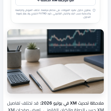
اقرأ مراجعة XM الكاملة
ينطوي تداول عقود الفروقات على مخاطر مرتفعة. تختلف العروض والرافعة
والحماية حسب البلد والكيان القانوني. كود FXTRD اختياري ولا يغيّر شروط
التداول.
ملاحظة تحديث XM في يوليو 2026:
قد تختلف تفاصيل
XM حسب الدولة والكيان القانوني. تعرض صفحات XM