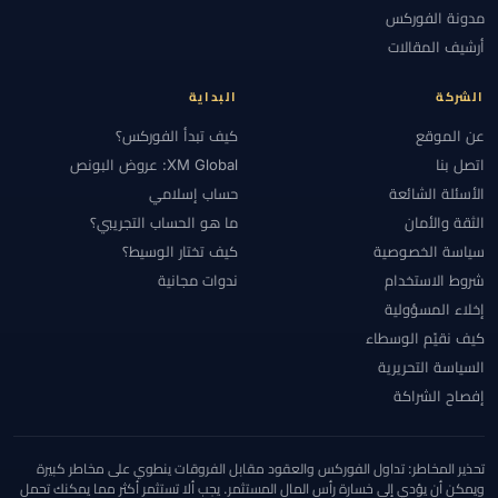
مدونة الفوركس
أرشيف المقالات
الشركة
البداية
عن الموقع
كيف تبدأ الفوركس؟
اتصل بنا
XM Global: عروض البونص
الأسئلة الشائعة
حساب إسلامي
الثقة والأمان
ما هو الحساب التجريبي؟
سياسة الخصوصية
كيف تختار الوسيط؟
شروط الاستخدام
ندوات مجانية
إخلاء المسؤولية
كيف نقيّم الوسطاء
السياسة التحريرية
إفصاح الشراكة
تحذير المخاطر: تداول الفوركس والعقود مقابل الفروقات ينطوي على مخاطر كبيرة
ويمكن أن يؤدي إلى خسارة رأس المال المستثمر. يجب ألا تستثمر أكثر مما يمكنك تحمل