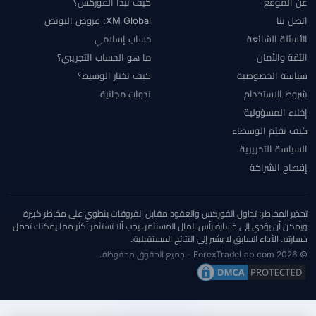
عن الموقع
كيف تبدأ الفوركس؟
اتصل بنا
XM Global: عروض البونص
الأسئلة الشائعة
حساب إسلامي
الثقة والأمان
ما هو الحساب التجريبي؟
سياسة الخصوصية
كيف تختار الوسيط؟
شروط الاستخدام
ندوات مجانية
إخلاء المسؤولية
كيف نقيّم الوسطاء
السياسة التحريرية
إفصاح الشراكة
تحذير المخاطر: تداول الفوركس والعقود مقابل الفروقات ينطوي على مخاطر كبيرة
ويمكن أن يؤدي إلى خسارة رأس المال المستثمر. يجب ألا تستثمر أكثر مما يمكنك تحمل
خسارته. الأداء السابق لا يشير إلى النتائج المستقبلية.
© 2026 ForexTradeLab.com - جميع الحقوق محفوظة.