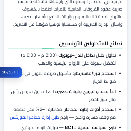
لم نجد في المصادر الرسمية التي راجعناها فئة خاصة تحسم
ضريبة عقود الفروقات الخارجية للأفراد. احتفظ بالكشوف
والأرباح المحققة والرسوم وإثباتات الدفع وأسعار الصرف،
واسأل الإدارة الضريبية أو مستشاراً تونسياً مؤهلاً عن التصريح.
نصائح للمتداولين التونسيين
تداول خلال تداخل لندن–نيويورك
(2:00 م – 6:00 م)
لأفضل سيولة على الأزواج الرئيسية والذهب
المحتويات
استخدم فيزا/ماستركارد
كأسهل طريقة تمويل في ظل
ضوابط الدينار
ابدأ بحساب تجريبي ولوتات صغيرة
للتعلم دون تعريض رأس
مال كبير للخطر
استخدم أدوات إدارة المخاطر
: مخاطرة 1–2% لكل صفقة
مع وقف خسارة واضح — راجع
دليل إدارة مخاطر الفوركس
تابع السياسة النقدية لـBCT
— قرارات البنك المركزي