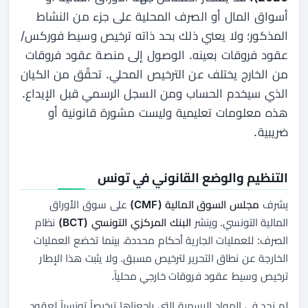
أسواق المال أو الصرف المحلية على جزء من النشاط
المذكور؛ ولا يعني ذلك بحد ذاته ترخيص وسيط فوركس/
عقود فروقات بعينه. الوصول إلى منصة عقود فروقات
من الخارج يختلف عن الترخيص المحلي. تحقّق من الكيان
الذي سيخدم الحساب ومن السجل الرسمي قبل الإيداع.
هذه معلومات تعليمية وليست مشورة قانونية أو
ضريبية.
التنظيم والوضع القانوني في تونس
يشرف
مجلس السوق المالية (CMF)
على سوق الأوراق
المالية التونسي. وينشر
البنك المركزي التونسي (BCT)
نظام
الصرف: للعمليات الجارية أحكام محددة، بينما تخضع العمليات
الخارجة عن نطاق التحرير لترخيص مسبق. ولا يثبت هذا الإطار
ترخيص وسيط عقود فروقات خارجي محلياً.
لم نجد في المواد الرسمية التي راجعناها ترخيصاً تونسياً لعقود