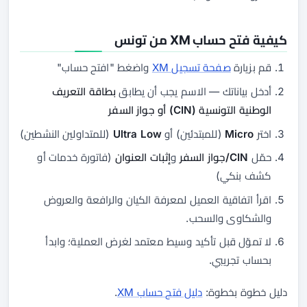
كيفية فتح حساب XM من تونس
قم بزيارة
صفحة تسجيل XM
واضغط "افتح حساب"
أدخل بياناتك — الاسم يجب أن يطابق
بطاقة التعريف
الوطنية التونسية (CIN) أو جواز السفر
اختر
Micro
(للمبتدئين) أو
Ultra Low
(للمتداولين النشطين)
حمّل
CIN/جواز السفر
و
إثبات العنوان
(فاتورة خدمات أو
كشف بنكي)
اقرأ اتفاقية العميل لمعرفة الكيان والرافعة والعروض
والشكاوى والسحب.
لا تموّل قبل تأكيد وسيط معتمد لغرض العملية؛ وابدأ
بحساب تجريبي.
دليل خطوة بخطوة:
دليل فتح حساب XM
.