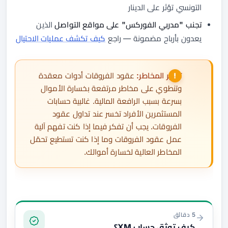
التونسي تؤثر على الدينار
تجنب "مدربي الفوركس" على مواقع التواصل
الذين
يعدون بأرباح مضمونة — راجع
كيف تكشف عمليات الاحتيال
تحذير المخاطر:
عقود الفروقات أدوات معقدة
وتنطوي على مخاطر مرتفعة بخسارة الأموال
بسرعة بسبب الرافعة المالية. غالبية حسابات
المستثمرين الأفراد تخسر عند تداول عقود
الفروقات. يجب أن تفكر فيما إذا كنت تفهم آلية
عمل عقود الفروقات وما إذا كنت تستطيع تحمّل
المخاطر العالية لخسارة أموالك.
التوثيق والتمويل
5 دقائق
كيف توثق حساب XM؟