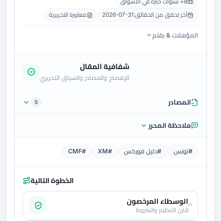
8+ سنوات خبرة في الأسواق
آخر تحقق من الحقائق:
2026-07-31
معاييرنا التحريرية
المؤهلات & بقلم
شفافية المقال
الإفصاح والمصادر والسياق التحريري
المصادر
5
ملاحظة المحرر
#تونس
#دليل فوركس
#XM
#CMF
الخطوة التالية
الوسطاء المرخصون
قارن التنظيم والشروط