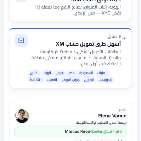
الهوية، إثبات العنوان، نصائح الرفع وما تفعله إذا
رُفض KYC — قبل الإيداع.
5 دقائق
أسهل طرق تمويل حساب XM
البطاقات، التحويل البنكي، المحافظ الإلكترونية
والطرق المحلية — ما يجب التحقق منه في منطقة
الأعضاء قبل أول إيداع.
الإمارات
السعودية
مصر
نيجيريا
الهند
الفلبين
إندونيسيا
البرازيل
جنوب أفريقيا
المغرب
+40 بلداً
بقلم
Elena Vance
رئيسة تحرير التعليم والاستراتيجية
تم التحقق بواسطة
Marcus Reed