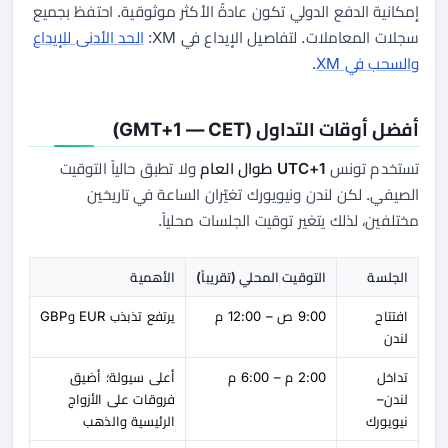
إمكانية الدفع الدولي تكون عادةً الأكثر موثوقية. احتفظ بجميع
سجلات المعاملات. لتفاصيل الإيداع في XM:
الحد الأدنى للإيداع
والسحب في XM
.
أفضل أوقات التداول (GMT+1 — CET)
تستخدم تونس
UTC+1 طوال العام
ولا تطبق حالياً التوقيت
الصيفي. لكن لندن ونيويورك تغيّران الساعة في تاريخين
مختلفين، لذلك يتغير توقيت الجلسات محلياً.
الجلسة
التوقيت المحلي (تقريباً)
الأهمية
افتتاح
9:00 ص – 12:00 م
يرتفع تذبذب EUR وGBP
لندن
تداخل
2:00 م – 6:00 م
أعلى سيولة؛ أضيق
لندن–
فروقات على الأزواج
نيويورك
الرئيسية والذهب