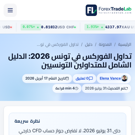
03
0.81032
4337.97
AUD
/
USD
USD
/
CHF
▲ +0.07%
▲ +1.93%
الرئيسية
المدونة
دليل
تداول الفوركس في تونس 2026: الدليل الشامل للمتداولين التونسيين
تداول الفوركس في تونس 2026: الدليل
الشامل للمتداولين التونسيين
Elena Vance
0 تعليق
تاريخ النشر:
17 أبريل 2026
تم التحديث:
31 يوليو 2026
4 min قراءة
نظرة سريعة
حتى 31 يوليو 2026، لا تفترض جواز حساب CFD خارجي