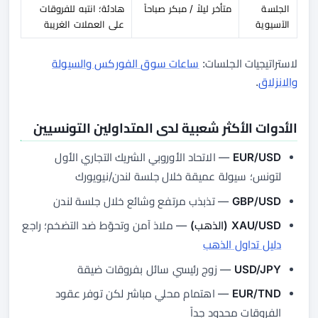
الجلسة
متأخر ليلاً / مبكر صباحاً
هادئة؛ انتبه للفروقات
الآسيوية
على العملات الغريبة
لاستراتيجيات الجلسات:
ساعات سوق الفوركس والسيولة
والانزلاق
.
الأدوات الأكثر شعبية لدى المتداولين التونسيين
EUR/USD
— الاتحاد الأوروبي الشريك التجاري الأول
لتونس؛ سيولة عميقة خلال جلسة لندن/نيويورك
GBP/USD
— تذبذب مرتفع وشائع خلال جلسة لندن
XAU/USD (الذهب)
— ملاذ آمن وتحوّط ضد التضخم؛ راجع
دليل تداول الذهب
USD/JPY
— زوج رئيسي سائل بفروقات ضيقة
EUR/TND
— اهتمام محلي مباشر لكن توفر عقود
الفروقات محدود جداً