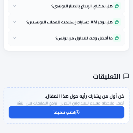
هل يمكنني الإيداع بالدينار التونسي؟
هل يوفر XM حسابات إسلامية للعملاء التونسيين؟
ما أفضل وقت للتداول من تونس؟
التعليقات
كن أول من يشارك رأيه حول هذا المقال.
أضف ملاحظة مفيدة للمتداولين الآخرين. نراجع التعليقات قبل النشر.
اكتب تعليقاً