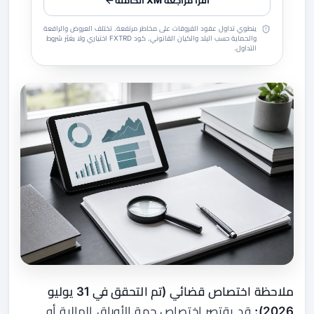
اقرأ مراجعة XM الكاملة
ينطوي تداول عقود الفروقات على مخاطر مرتفعة. تختلف العروض والرافعة
والحماية حسب البلد والكيان القانوني. كود FXTRD اختياري ولا يغيّر شروط
التداول.
ملاحظة اختصاص قضائي (تم التحقق في 31 يوليو
2026):
قد يقتصر اختصاص جهة الأوراق المالية أو