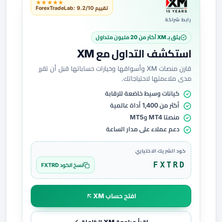
★★★★★
تقييم ForexTradeLab: 9.2/10
رابط شراكة
يثق بـ XM أكثر من 20 مليون متداول
استكشف التداول مع XM
قارن منصات XM وأسواقها وخيارات حساباتها قبل أن تقرر
مدى ملاءمتها لاحتياجاتك.
كيانات وسيط خاضعة للرقابة
أكثر من 1,400 أداة عالمية
منصتا MT4 وMT5
دعم عملاء على مدار الساعة
كود الشريك الاختياري
FXTRD
نسخ الكود FXTRD
افتح حساب XM