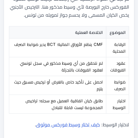
الفوركس خارج البورصة لأي وسيط مذكور هنا. الترخيص الأجنبي
يخص الكيان المسمى ولا يحسم جواز تمويله من تونس.
الموضوع
الخلاصة العملية
الرقابة
CMF ينظم الأوراق المالية؛ BCT يدير ضوابط الصرف
المحلية
عقود
لم نتحقق من أي وسيط مذكور في سجل تونسي
الفروقات
لعقود الفروقات بالتجزئة
ضوابط
احصل على تأكيد خاص بالغرض أو ترخيص مسبق حيث
الصرف
يلزم
اختيار
طابق كيان اتفاقية العميل مع سجله؛ تراخيص
الوسيط
المجموعة ليست قابلة للتبادل
لاختيار الوسيط:
كيف تختار وسيط فوركس موثوق
.