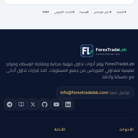
#النمسا
#دليل فوركس
#وسيط
#الاتحاد الأوروبي
#XM
ForexTrade
Lab
forextradelab.com
ForexTradeLab يوفر أدوات تداول مهنية مجانية ومقارنة الوسطاء وموارد
تعليمية لمتداولي الفوركس من جميع المستويات. اتخذ قرارات تداول أذكى
مع حاسباتنا وأدلتنا.
تواصل معنا:
info@forextradelab.com
الأدوات
الأدلة