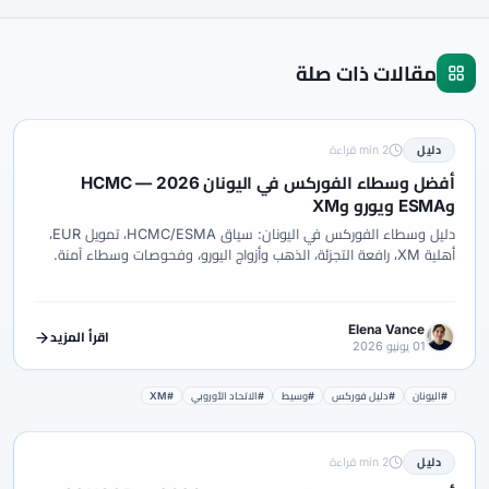
مقالات ذات صلة
دليل
2 min قراءة
أفضل وسطاء الفوركس في اليونان 2026 — HCMC
وESMA ويورو وXM
دليل وسطاء الفوركس في اليونان: سياق HCMC/ESMA، تمويل EUR،
أهلية XM، رافعة التجزئة، الذهب وأزواج اليورو، وفحوصات وسطاء آمنة.
Elena Vance
اقرأ المزيد
01 يونيو 2026
#اليونان
#دليل فوركس
#وسيط
#الاتحاد الأوروبي
#XM
دليل
2 min قراءة