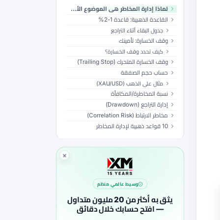
لماذا إدارة المخاطر هي الموضوع الأهم؟
القاعدة الذهبية: قاعدة 1-2%
جدول البقاء أثناء التراجع
وقف الخسارة: تأمينك
كيف تحدد وقف الخسارة؟
وقف الخسارة المتحرك (Trailing Stop)
حساب حجم الصفقة
مثال على الذهب (XAU/USD)
نسبة المخاطرة/المكافأة
إدارة التراجع (Drawdown)
مخاطر الارتباط (Correlation Risk)
10 قواعد ذهبية لإدارة المخاطر
وسيط عالمي منظم
يثق به أكثر من 20 مليون متداول
— افتح حسابك خلال دقائق