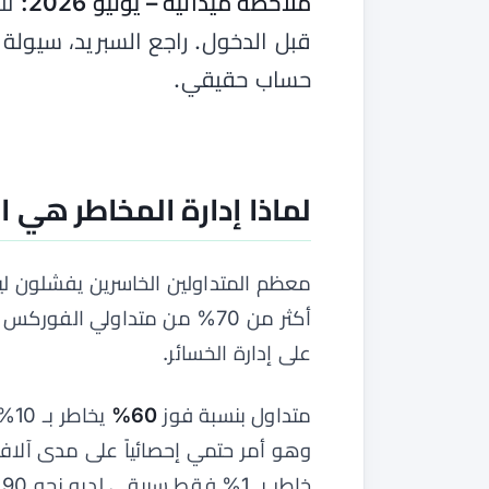
ملاحظة ميدانية – يونيو 2026:
لا 
قبل الدخول. راجع السبريد، سيولة
حساب حقيقي.
لماذا إدارة المخاطر هي 
معظم المتداولين الخاسرين يفشلون لي
أكثر من 70% من متداولي الف
على إدارة الخسائر.
متداول بنسبة فوز
60%
يخ
وهو أمر حتمي إحصائياً على مدى آلا
خاطر بـ 1% فقط سيبقى لديه نحو 90% من رأس ماله.