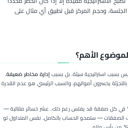
تصبح الاستراتيجية مفيدة إلا إذا كان الخطر محدداً
 الجلسة، وحجم المركز قبل تطبيق أي مثال على
الموضوع الأهم؟
س بسبب استراتيجية سيئة، بل بسبب
إدارة مخاطر ضعيفة
.
وركس بالتجزئة يخسرون أموالهم، والسبب الرئيسي هو عدم القدرة
اطر بـ 10% في كل صفقة قد يفلس رغم ذلك. عشر خسائر متتالية —
ف الصفقات — ستمحو الحساب بالكامل. نفس المتداول لو