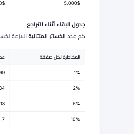
0$
5,000$
جدول البقاء أثناء التراجع
كم عدد
الخسائر المتتالية
اللازمة لخسارة 50% من ح
المخاطرة لكل صفقة
عدد
69
1%
34
2%
13
5%
7
10%