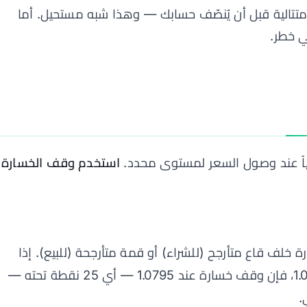
1%، تحتاج إلى 69 خسارة متتالية قبل أن يُنصّف حسابك — وهذا شبه مستحيل. أما
ياً عند وصول السعر لمستوى محدد.
استخدم وقف الخسارة
لف قاع متأرجح (للشراء) أو قمة متأرجحة (للبيع). إذا
ارتد EUR/USD من دعم عند 1.0820، فإن وقف خسارة عند 1.0795 — أي 25 نقطة تحته —
.