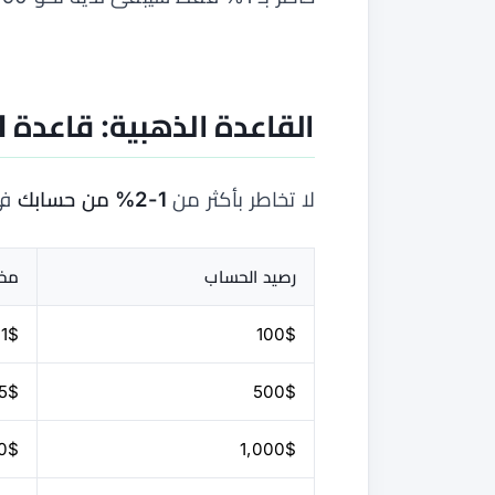
القاعدة الذهبية: قاعدة 1-2%
لا تخاطر بأكثر من
1-2% من حسابك
في
رصيد الحساب
مخا
1$
100$
5$
500$
0$
1,000$