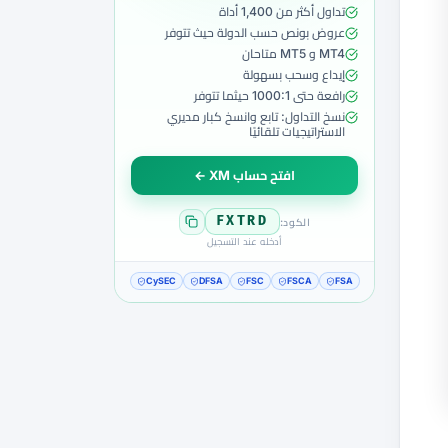
تداول أكثر من 1,400 أداة
عروض بونص حسب الدولة حيث تتوفر
MT4 و MT5 متاحان
إيداع وسحب بسهولة
رافعة حتى 1000:1 حيثما تتوفر
نسخ التداول: تابع وانسخ كبار مديري
الاستراتيجيات تلقائيًا
افتح حساب XM ←
FXTRD
الكود:
أدخله عند التسجيل
CySEC
DFSA
FSC
FSCA
FSA