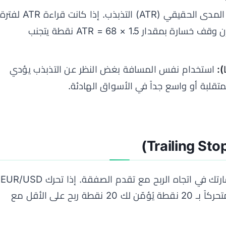
يقيس مؤشر متوسط المدى الحقيقي (ATR) التذبذب. إذا كانت قراءة ATR لفترة
14 على إطار H4 تبلغ 45 نقطة، فإن وقف خسارة بمقدار 1.5 × ATR = 68 نقطة يتجنب
):
استخدام نفس المسافة بغض النظر عن التذبذب يؤدي
قلبة أو واسع جداً في الأسواق الهادئة.
وقف الخسارة المتحرك يُحرّك وقف خسارتك في اتجاه الربح مع تقدم الصفقة. إذا تحرك EUR/USD
بمقدار 40 نقطة لصالحك، فإن وقفاً متحركاً بـ 20 نقطة يُؤمّن لك 20 نقطة ربح على الأقل مع