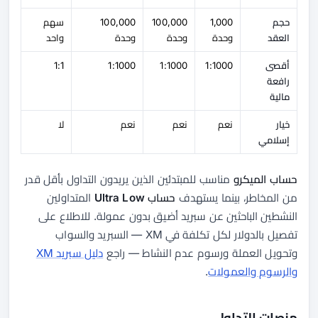
حجم
1,000
100,000
100,000
سهم
العقد
وحدة
وحدة
وحدة
واحد
أقصى
1:1000
1:1000
1:1000
1:1
رافعة
مالية
خيار
نعم
نعم
نعم
لا
إسلامي
حساب الميكرو
مناسب للمبتدئين الذين يريدون التداول بأقل قدر
من المخاطر، بينما يستهدف
حساب Ultra Low
المتداولين
النشطين الباحثين عن سبريد أضيق بدون عمولة. للاطلاع على
تفصيل بالدولار لكل تكلفة في XM — السبريد والسواب
وتحويل العملة ورسوم عدم النشاط — راجع
دليل سبريد XM
والرسوم والعمولات
.
منصات التداول