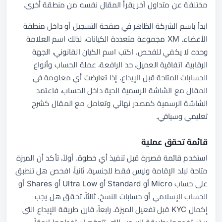
مختلفة عن متداول آخر يقرأ المقال نفسه من منطقة أخرى.
ابدأ باسم الشركة الظاهر في صفحة التسجيل أو داخل منطقة
الأعضاء. XM مجموعة متعددة الكيانات، لذلك اسم العلامة
وحده لا يكفي للفحص. اكتب اسم الكيان القانوني، الجهة
الرقابية، اتفاقية العميل، حد الرافعة، عملة الحساب وأنواع
الحسابات المتاحة قبل الإيداع. إذا تعارضت أي معلومة في
المقال مع الشاشة الرسمية الحية داخل الحساب، فاعتمد
الشاشة الرسمية كمصدر نهائي وتعامل مع المقال كشرح
تعليمي وسياقي.
قائمة تحقق عملية
استخدم قائمة قصيرة قبل تنفيذ أي خطوة. أولاً، تأكد أن الميزة
متاحة لبلد الإقامة وليس فقط للجنسية. ثانياً، افحص هل تنطبق
على حساب Micro أو Standard أو Ultra Low أو Shares أو
الحساب الإسلامي أو حسابات النسخ. ثالثاً، تحقق هل يجب
إكمال KYC قبل تفعيل الميزة. رابعاً، قارن طريقة الإيداع التي