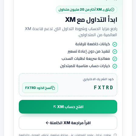
يثق بـ XM أكثر من 20 مليون متداول
ابدأ التداول مع XM
راجع مزايا الحساب وشروط التداول التي تدعم قاعدة XM
العالمية من المتداولين.
كيانات خاضعة للرقابة
تنفيذ من دون إعادة تسعير
معالجة سريعة لطلبات السحب
خيارات حساب مناسبة للمبتدئين
كود الشريك الاختياري
FXTRD
نسخ الكود FXTRD
افتح حساب XM
اقرأ مراجعة XM الكاملة
ينطوي تداول عقود الفروقات على مخاطر مرتفعة. تختلف العروض والرافعة