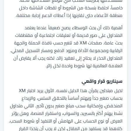
ستستخدمها بطريقة السحب التي تتوقع استخدامها لاحقاً.
خامساً، احتفظ بنسخة من الشروط أو لقطات الشاشة داخل
منطقة الأعضاء حتى تقارنها إذا أعطاك الدعم إجابة مختلفة.
أهمية ذلك أن بحث الوسطاء يصبح ضعيفاً عندما يعتمد
المتداول على صور قديمة أو تعليقات اجتماعية أو مقتطفات
بحث عامة. صفحات XM قد تتغير حسب نافذة الحملة والجهة
الرقابية ومجموعة الأداة ومزود الدفع ومسار التسجيل المحلي.
المتداول الحذر لا يحتاج إلى تعقيد زائد، لكنه يجب ألا يفترض أن
العلامة العالمية لها شروط واحدة لكل زائر.
سيناريو قرار واقعي
تخيل مبتدئين يقرآن هذا الدليل نفسه. الأول يريد اختبار XM
بحساب صغير جداً ويهتم أساساً بالتحقق السلس، والإيداع
المنخفض، وإمكانية سحب مبلغ صغير بدون تأخير. الثاني متداول
نشط يهتم أكثر بالسبريد، والسواب، واستقرار المنصة، وهل يؤثر
العرض أو نوع الحساب على الهامش أو التنفيذ أو شروط السحب.
كلاهما قد يستفيد من المقال، لكن لا يجب أن يتخذا القرار