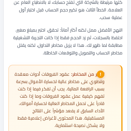
كلها مرتبطة بالشركة التي تفتح حسابك، لا بالانطباع العام عن
العلامة. الخطأ الثالث هو تكبير حجم الحساب قبل اختبار أول
عملية سحب.
النهج الأفضل ممل لكنه أكثر أماناً: تحقق، اختبر بمبلغ صغير،
احتفظ بالسجلات، ثم زد الحجم فقط إذا كانت التجربة التشغيلية
مطابقة لما ظهر لك. هذا لا يزيل مخاطر التداول، لكنه يقلل
مخاطر الحساب والتمويل والتوقعات الخاطئة.
تحذير من المخاطر:
عقود الفروقات أدوات معقدة
وتنطوي على مخاطر عالية لخسارة الأموال بسرعة
بسبب الرافعة المالية. يجب أن تفكر فيما إذا كنت
تفهم كيفية عمل عقود الفروقات وما إذا كنت
قادراً على تحمل المخاطر العالية لخسارة أموالك.
الأداء السابق لا يفعد مؤشراً على النتائج
المستقبلية. هذا المحتوى لأغراض إعلامية فقط
ولا يشكل نصيحة استثمارية.