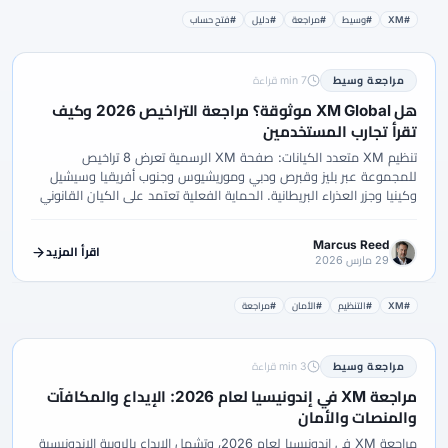
#XM
#وسيط
#مراجعة
#دليل
#فتح حساب
مراجعة وسيط
7 min قراءة
هل XM Global موثوقة؟ مراجعة التراخيص 2026 وكيف
تقرأ تجارب المستخدمين
تنظيم XM متعدد الكيانات: صفحة XM الرسمية تعرض 8 تراخيص
للمجموعة عبر بليز وقبرص ودبي وموريشيوس وجنوب أفريقيا وسيشيل
وكينيا وجزر العذراء البريطانية. الحماية الفعلية تعتمد على الكيان القانوني
في عقدك.
Marcus Reed
اقرأ المزيد
29 مارس 2026
#XM
#التنظيم
#الأمان
#مراجعة
مراجعة وسيط
3 min قراءة
مراجعة XM في إندونيسيا لعام 2026: الإيداع والمكافآت
والمنصات والأمان
مراجعة XM في إندونيسيا لعام 2026، وتشمل الإيداع بالروبية الإندونيسية