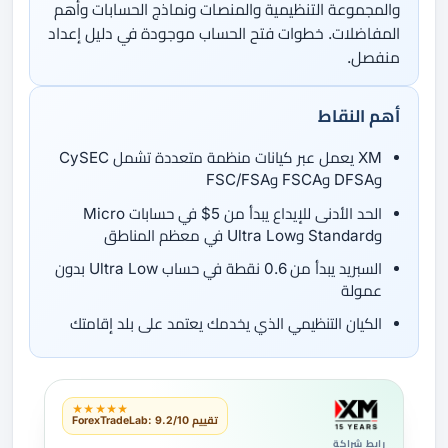
والمجموعة التنظيمية والمنصات ونماذج الحسابات وأهم
المفاضلات. خطوات فتح الحساب موجودة في دليل إعداد
منفصل.
أهم النقاط
XM يعمل عبر كيانات منظمة متعددة تشمل CySEC
وDFSA وFSCA وFSC/FSA
الحد الأدنى للإيداع يبدأ من 5$ في حسابات Micro
وStandard وUltra Low في معظم المناطق
السبريد يبدأ من 0.6 نقطة في حساب Ultra Low بدون
عمولة
الكيان التنظيمي الذي يخدمك يعتمد على بلد إقامتك
★★★★★
تقييم ForexTradeLab: 9.2/10
رابط شراكة