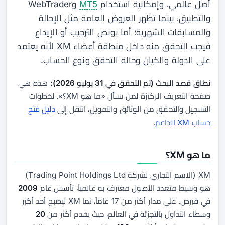
أصل عالمي، وإمكانية استخدام
MT5
وWebTrader
والتطبيق، بينما تظهر العروض العامة مثل الإحالة
والمسابقات الشهرية؛ أما بونص الترحيب أو الإيداع
فيجب التحقق منه داخل منطقة أعضاء XM لأنه يعتمد
على الدولة والكيان وحالة التحقق ونوع الحساب.
نطاق قصد البحث (تم التحقق في 31 يوليو 2026):
هذه هي
صفحة التعريف الركيزة لمن يسأل «ما هو XM؟». لخطوات
التسجيل والتحقق من الوثائق والتمويل، انتقل إلى
دليل فتح
حساب XM الداعم
.
ما هو XM؟
XM (الاسم التجاري لشركة Trading Point Holdings Ltd)
هو وسيط متعدد الأصول معترف به عالمياً، تأسس عام
2009
في قبرص. على مدار أكثر من 17 عاماً، نما XM ليصبح أحد أكبر
وسطاء التداول بالتجزئة في العالم، حيث يخدم أكثر من
20