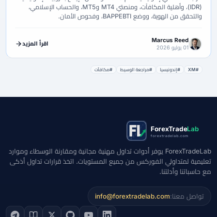
(IDR)، وأهلية المكافآت، ومنصتي MT4 وMT5، والحساب الإسلامي،
والتحقق من الهوية، ووضع BAPPEBTI، وفحوص الأمان.
Marcus Reed
اقرأ المزيد
01 يوليو 2026
#XM
#إندونيسيا
#مراجعة الوسيط
#مكافآت
ForexTrade
Lab
forextradelab.com
ForexTradeLab يوفر أدوات تداول مهنية مجانية ومقارنة الوسطاء وموارد
تعليمية لمتداولي الفوركس من جميع المستويات. اتخذ قرارات تداول أذكى
مع حاسباتنا وأدلتنا.
تواصل معنا:
info@forextradelab.com