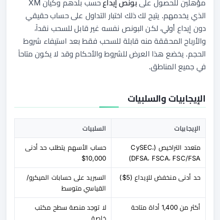
مؤهلين للحصول على
بونص إيداع
حسب بلدهم وكيان XM
الذي يخدمهم. يتيح لك ذلك اختبار التداول على حساب حقيقي
دون إيداع أولي، لكن البونص نفسه غير قابل للسحب نقداً،
والأرباح المحققة منه قابلة للسحب فقط بعد استيفاء شروط
الحجم. يخضع هذا العرض للشروط والأحكام وقد لا يكون متاحاً
في جميع المناطق.
الإيجابيات والسلبيات
الإيجابيات
السلبيات
متعدد التراخيص (CySEC،
حساب الأسهم يتطلب حد أدنى
10,000$
DFSA، FSCA، FSC/FSA)
حد أدنى منخفض للإيداع (5$)
السبريد على حسابات الميكرو/
القياسي متوسط
أكثر من 1,400 أداة متاحة
لا توجد منصة سطح مكتب
خاصة