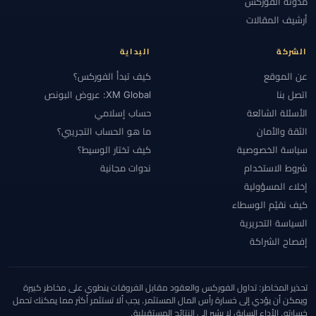
مدونة الفوركس
أرشيف المقالات
الشركة
البداية
عن الموقع
كيف تبدأ الفوركس؟
اتصل بنا
XM Global: عروض البونص
الأسئلة الشائعة
حساب إسلامي
الثقة والأمان
ما هو الحساب التجريبي؟
سياسة الخصوصية
كيف تختار الوسيط؟
شروط الاستخدام
ندوات مجانية
إخلاء المسؤولية
كيف نقيّم الوسطاء
السياسة التحريرية
إفصاح الشراكة
تحذير المخاطر: تداول الفوركس والعقود مقابل الفروقات ينطوي على مخاطر كبيرة
ويمكن أن يؤدي إلى خسارة رأس المال المستثمر. يجب ألا تستثمر أكثر مما يمكنك تحمل
خسارته. الأداء السابق لا يشير إلى النتائج المستقبلية.