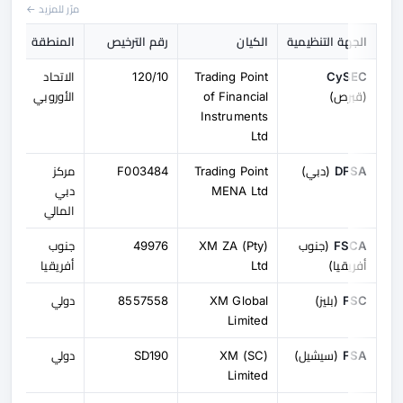
مرّر للمزيد ←
الجهة التنظيمية
الكيان
رقم الترخيص
المنطقة
CySEC
Trading Point
120/10
الاتحاد
(قبرص)
of Financial
الأوروبي
Instruments
Ltd
DFSA
(دبي)
Trading Point
F003484
مركز
MENA Ltd
دبي
المالي
FSCA
(جنوب
XM ZA (Pty)
49976
جنوب
أفريقيا)
Ltd
أفريقيا
FSC
(بليز)
XM Global
8557558
دولي
Limited
FSA
(سيشيل)
XM (SC)
SD190
دولي
Limited