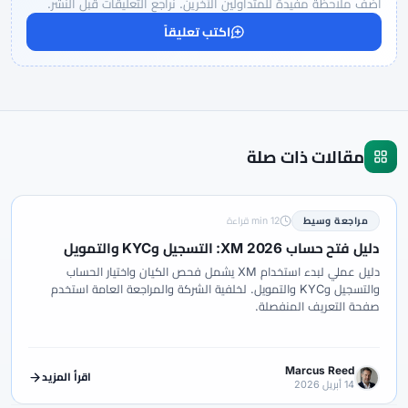
أضف ملاحظة مفيدة للمتداولين الآخرين. نراجع التعليقات قبل النشر.
اكتب تعليقاً
مقالات ذات صلة
مراجعة وسيط
12 min قراءة
دليل فتح حساب XM 2026: التسجيل وKYC والتمويل
دليل عملي لبدء استخدام XM يشمل فحص الكيان واختيار الحساب
والتسجيل وKYC والتمويل. لخلفية الشركة والمراجعة العامة استخدم
صفحة التعريف المنفصلة.
Marcus Reed
اقرأ المزيد
14 أبريل 2026