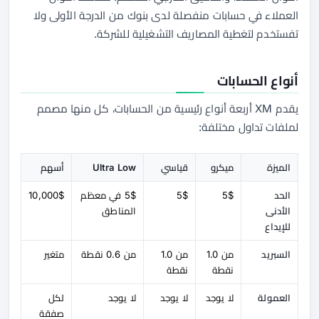
العملاء في حسابات منفصلة لدى بنوك من الدرجة الأولى ولا
تفستخدم لتغطية المصاريف التشغيلية للشركة.
أنواع الحسابات
يقدم XM أربعة أنواع رئيسية من الحسابات، كل منها مصمم
لملفات تداول مختلفة:
الميزة
ميكرو
قياسي
Ultra Low
أسهم
الحد
5$
5$
5$ في معظم
10,000$
الأدنى
المناطق
للإيداع
السبريد
من 1.0
من 1.0
من 0.6 نقطة
متغير
نقطة
نقطة
العمولة
لا يوجد
لا يوجد
لا يوجد
لكل
صفقة