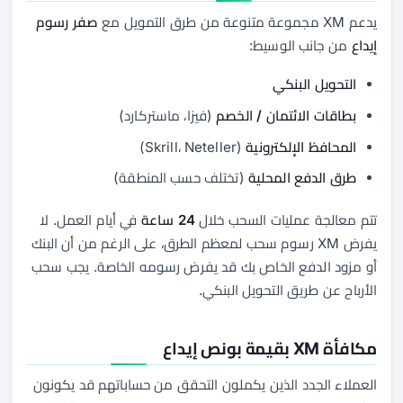
يدعم XM مجموعة متنوعة من طرق التمويل مع
صفر رسوم
إيداع
من جانب الوسيط:
التحويل البنكي
بطاقات الائتمان / الخصم
(فيزا، ماستركارد)
المحافظ الإلكترونية
(Skrill، Neteller)
طرق الدفع المحلية
(تختلف حسب المنطقة)
تتم معالجة عمليات السحب خلال
24 ساعة
في أيام العمل. لا
يفرض XM رسوم سحب لمعظم الطرق، على الرغم من أن البنك
أو مزود الدفع الخاص بك قد يفرض رسومه الخاصة. يجب سحب
الأرباح عن طريق التحويل البنكي.
مكافأة XM بقيمة بونص إيداع
العملاء الجدد الذين يكملون التحقق من حساباتهم قد يكونون