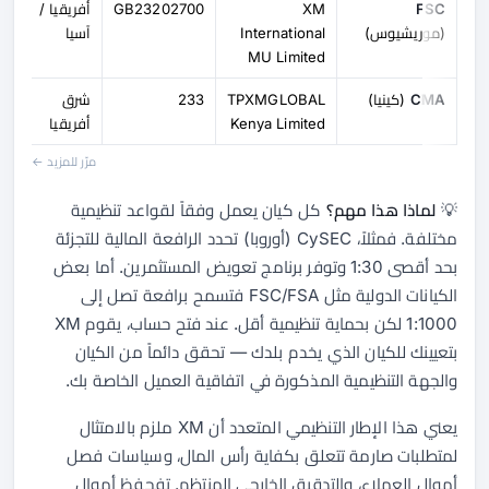
FSC
XM
GB23202700
أفريقيا /
(موريشيوس)
International
آسيا
MU Limited
CMA
(كينيا)
TPXMGLOBAL
233
شرق
Kenya Limited
أفريقيا
مرّر للمزيد ←
💡
لماذا هذا مهم؟
كل كيان يعمل وفقاً لقواعد تنظيمية
مختلفة. فمثلاً، CySEC (أوروبا) تحدد الرافعة المالية للتجزئة
بحد أقصى 1:30 وتوفر برنامج تعويض المستثمرين. أما بعض
الكيانات الدولية مثل FSC/FSA فتسمح برافعة تصل إلى
1:1000 لكن بحماية تنظيمية أقل. عند فتح حساب، يقوم XM
بتعيينك للكيان الذي يخدم بلدك — تحقق دائماً من الكيان
والجهة التنظيمية المذكورة في اتفاقية العميل الخاصة بك.
يعني هذا الإطار التنظيمي المتعدد أن XM ملزم بالامتثال
لمتطلبات صارمة تتعلق بكفاية رأس المال، وسياسات فصل
أموال العملاء، والتدقيق الخارجي المنتظم. تفحفظ أموال