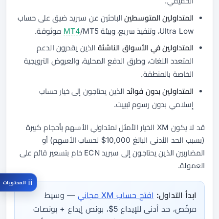
الحقيقي.
المتداولين المتوسطين
الباحثين عن سبريد ضيق على حساب
Ultra Low، وتنفيذ سريع، وبيئة
/MT5 موثوقة.
MT4
المتداولين في الأسواق الناشئة
الذين يقدرون الدعم
المتعدد اللغات، وطرق الدفع المحلية، والعروض الترويجية
الخاصة بالمنطقة.
المتداولين بدون فوائد
الذين يحتاجون إلى خيار حساب
إسلامي بدون رسوم تبييت.
قد لا يكون XM الخيار الأمثل لمتداولي الأسهم بأحجام كبيرة
(بسبب الحد الأدنى البالغ 10,000$ لحساب الأسهم) أو
المضاربين الذين يحتاجون إلى سبريد ECN خام بتسعير قائم على
العمولة.
المحتويات
ابدأ التداول:
افتح حساب XM مجاني
— وسيط
مرخّص، حد أدنى للإيداع 5$، بونص إيداع + بونصات