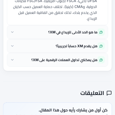
DFSA (دبي)، FSCA (جنوب أفريقيا)، FSC/FSA للكيانات
الدولية، وCMA (كينيا). تختلف حماية العميل حسب الكيان
الذي يخدم بلدك، لذلك تحقق من اتفاقية العميل قبل
الإيداع.
ما هو الحد الأدنى للإيداع في XM؟
هل يقدم XM حساباً تجريبياً؟
هل يمكنني تداول العملات الرقمية على XM؟
التعليقات
كن أول من يشارك رأيه حول هذا المقال.