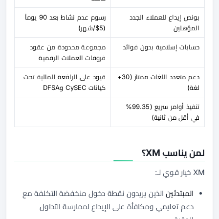
بونص إيداع للعملاء الجدد
رسوم عدم نشاط بعد 90 يوماً
المؤهلين
(5$/شهر)
حسابات إسلامية بدون فوائد
مجموعة محدودة من عقود
فروقات العملات الرقمية
دعم متعدد اللغات ممتاز (30+
قيود على الرافعة المالية تحت
لغة)
كيانات CySEC وDFSA
تنفيذ أوامر سريع (99.35%
في أقل من ثانية)
لمن يناسب XM؟
XM خيار قوي لـ:
المبتدئين
الذين يريدون نقطة دخول منخفضة التكلفة مع
دعم تعليمي ومكافأة على الإيداع لممارسة التداول