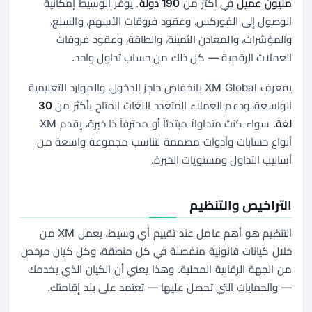
مليون عميل
في أكثر من
190 دولة
. يوفر الوسيط إمكانية
الوصول إلى الفوركس، وعقود فروقات الأسهم، والسلع،
والمؤشرات، والمعادن الثمينة، والطاقة، وعقود فروقات
العملات الرقمية — كل ذلك من حساب تداول واحد.
يفعرف XM Global بانخفاض حاجز الدخول، والموارد التعليمية
الواسعة، ودعم العملاء المتعدد اللغات المتاح بأكثر من
30
لغة
. سواء كنت متداولاً مبتدئاً أو محترفاً ذا خبرة، يقدم XM
أنواع حسابات وأدوات مصممة لتناسب مجموعة واسعة من
أساليب التداول ومستويات الخبرة.
التراخيص والتنظيم
التنظيم هو أهم عامل عند تقييم أي وسيط. يعمل XM من
خلال كيانات قانونية منفصلة في كل منطقة، وكل كيان مرخص
من الجهة الرقابية المحلية. وهذا يعني أن الكيان الذي يخدمك
— والحمايات التي تحصل عليها — تعتمد على بلد إقامتك.