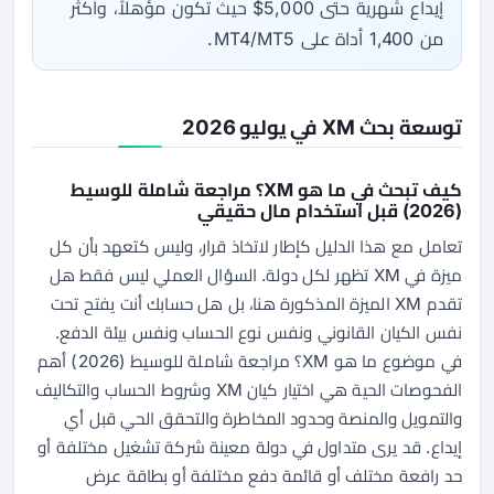
إيداع شهرية حتى 5,000$ حيث تكون مؤهلاً، وأكثر
من 1,400 أداة على MT4/MT5.
توسعة بحث XM في يوليو 2026
كيف تبحث في ما هو XM؟ مراجعة شاملة للوسيط
(2026) قبل استخدام مال حقيقي
تعامل مع هذا الدليل كإطار لاتخاذ قرار، وليس كتعهد بأن كل
ميزة في XM تظهر لكل دولة. السؤال العملي ليس فقط هل
تقدم XM الميزة المذكورة هنا، بل هل حسابك أنت يفتح تحت
نفس الكيان القانوني ونفس نوع الحساب ونفس بيئة الدفع.
في موضوع ما هو XM؟ مراجعة شاملة للوسيط (2026) أهم
الفحوصات الحية هي اختيار كيان XM وشروط الحساب والتكاليف
والتمويل والمنصة وحدود المخاطرة والتحقق الحي قبل أي
إيداع. قد يرى متداول في دولة معينة شركة تشغيل مختلفة أو
حد رافعة مختلف أو قائمة دفع مختلفة أو بطاقة عرض