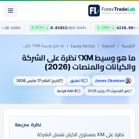
0.70403
0.81032
433
AUD
/
USD
USD
/
CHF
▲ +0.07%
▲ +1.26%
الرئيسية
المدونة
مراجعة وسيط
ما هو وسيط XM؟ نظرة على الشركة والكيانات والمنصات (2026)
ما هو وسيط XM؟ نظرة على الشركة
والكيانات والمنصات (2026)
James Okonkwo
0 تعليق
تاريخ النشر:
17 مارس 2026
تم التحديث:
31 يوليو 2026
8 min قراءة
نظرة سريعة
نظرة على XM بمستوى الكيان تشمل الشركة