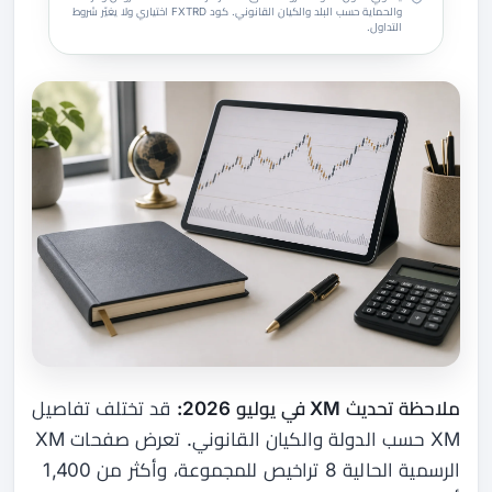
والحماية حسب البلد والكيان القانوني. كود FXTRD اختياري ولا يغيّر شروط
التداول.
ملاحظة تحديث XM في يوليو 2026:
قد تختلف تفاصيل
XM حسب الدولة والكيان القانوني. تعرض صفحات XM
الرسمية الحالية 8 تراخيص للمجموعة، وأكثر من 1,400