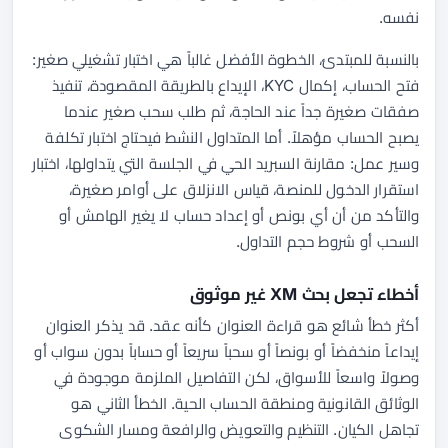
نفسه.
بالنسبة للمبتدئ، الخطوة الأفضل غالباً هي اختبار تشغيلي صغير:
فتح الحساب، إكمال KYC، الإيداع بالطريقة المقصودة، تنفيذ
صفقات صغيرة جداً عند الحاجة، ثم طلب سحب صغير عندما
يصبح الحساب مؤهلاً. أما المتداول النشط فيحتاج اختبار تكلفة
وسير عمل: مقارنة السبريد الحي في الجلسة التي يتداولها، اختبار
استقرار الدخول للمنصة، قياس الانزلاق على أوامر صغيرة،
والتأكد من أن أي بونص أو إعداد حساب لا يغير الهامش أو
السحب أو شروط حجم التداول.
أخطاء تجعل بحث XM غير موثوق
أكثر خطأ شائع هو قراءة العنوان كأنه عقد. قد يذكر العنوان
إيداعاً منخفضاً أو بونصاً أو سحباً سريعاً أو حساباً بدون سواب أو
وصولاً واسعاً للأسواق، لكن التفاصيل الملزمة موجودة في
الوثائق القانونية ومنطقة الحساب الحية. الخطأ الثاني هو
تجاهل الكيان. التنظيم والتعويض والرافعة ومسار الشكوى