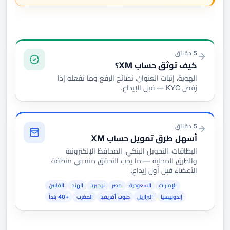
التوثيق والتمويل
5 دقائق
كيف توثق حساب XM؟
الهوية، إثبات العنوان، نصائح الرفع وما تفعله إذا
رُفض KYC — قبل الإيداع.
5 دقائق
أسهل طرق تمويل حساب XM
البطاقات، التحويل البنكي، المحافظ الإلكترونية
والطرق المحلية — ما يجب التحقق منه في منطقة
الأعضاء قبل أول إيداع.
الإمارات
السعودية
مصر
نيجيريا
الهند
الفلبين
إندونيسيا
البرازيل
جنوب أفريقيا
المغرب
+40 بلداً