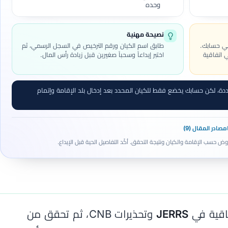
وحده
نصيحة مهنية
ي حسابك.
طابق اسم الكيان ورقم الترخيص في السجل الرسمي، ثم
 اتفاقية
اختبر إيداعاً وسحباً صغيرين قبل زيادة رأس المال.
 لكن حسابك يخضع فقط للكيان المحدد بعد إدخال بلد الإقامة وإتمام
مصادر المقال (9)
وض حسب الإقامة والكيان ونتيجة التحقق. أكّد التفاصيل الحية قبل الإيداع.
فاقية في
JERRS
وتحذيرات CNB، ثم تحقق من