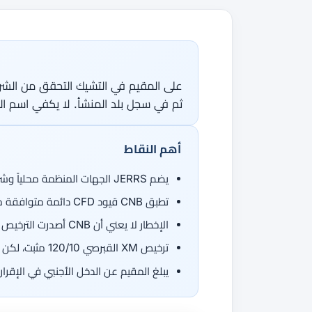
جميع الأدلة
القاموس
دورات الفوركس
من 50 عملة، اتجاهان.
جميع الأدوات
ثم في سجل بلد المنشأ. لا يكفي اسم العل
أهم النقاط
يضم JERRS الجهات المنظمة محلياً وشركات EEA العاملة عبر فرع أو عبر الحدود
تطبق CNB قيود CFD دائمة متوافقة مع حماية ESMA الأساسية
الإخطار لا يعني أن CNB أصدرت الترخيص والتعويض يتبع بلد الكيان
ترخيص XM القبرصي 120/10 مثبت، لكن الإخطار التشيكي والقبول والدفع والمنتجات تحتاج تأكيداً حياً
يبلغ المقيم عن الدخل الأجنبي في الإقرار