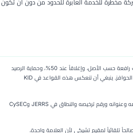
ركة مخطرة للخدمة العابرة للحدود من دون أن تكون
جعلت CNB قيود CFD دائمة: سقوف رافعة حسب الأصل، وإغلاقاً عند 50%، وحماية الرصيد
السلبي، وتحذيراً معيارياً للخسائر، وحظر الحوافز. ينبغي أن تنعكس هذه القواعد في KID
إذا ظهر كيان قبرصي، طابق اسمه وعنوانه ورقم ترخيصه والنطاق في JERRS وCySEC