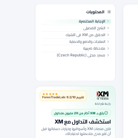
المحتويات
الإجابة المختصرة
الشرح التفصيلي
التحقق من XM في التشيك
المنتجات والدفع والحماية
ملاحظة ضريبية
مسرد محلي (Czech Republic)
★★★★★
تقييم ForexTradeLab: 9.2/10
رابط شراكة
يثق بـ XM أكثر من 20 مليون متداول
استكشف التداول مع XM
قارن منصات XM وأسواقها وخيارات حساباتها قبل
أن تقرر مدى ملاءمتها لاحتياجاتك.