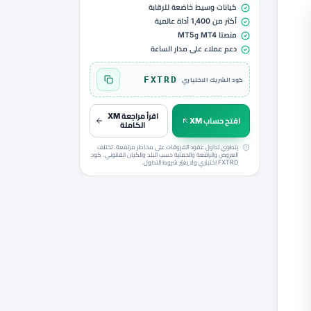
كيانات وسيط خاضعة للرقابة
أكثر من 1,400 أداة عالمية
منصتا MT4 وMT5
دعم عملاء على مدار الساعة
FXTRD
كود الشريك الاختياري
نسخ الكود FXTRD
اقرأ مراجعة XM
افتح حساب XM
الكاملة
ينطوي تداول عقود الفروقات على مخاطر مرتفعة. تختلف
العروض والرافعة والحماية حسب البلد والكيان القانوني. كود
FXTRD اختياري ولا يغيّر شروط التداول.