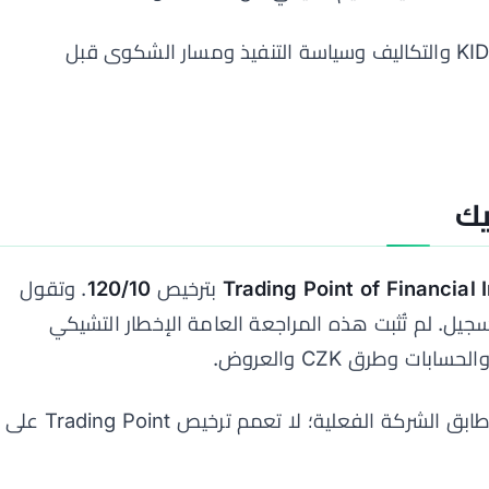
احفظ نتيجة السجل وKID والتكاليف وسياسة التنفيذ ومسار الشكوى قبل
Trading Point of Financial 
بترخيص
120/10
. وتقول
لتسجيل. لم تُثبت هذه المراجعة العامة الإخطار التشيكي
ت وطرق CZK والعروض.
تحقق في JERRS يوم فتح الحساب وطابق الشركة الفعلية؛ لا تعمم ترخيص Trading Point على