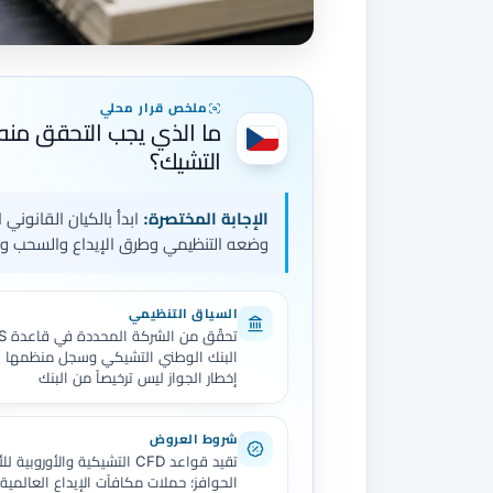
ملخص قرار محلي
ما الذي يجب التحقق منه
التشيك؟
الإجابة المختصرة:
ابدأ بالكيان القانوني
وضعه التنظيمي وطرق الإيداع والسحب والت
السياق التنظيمي
البنك الوطني التشيكي وسجل منظمها ا
إخطار الجواز ليس ترخيصاً من البنك
شروط العروض
تقيد قواعد CFD التشيكية والأوروبية ل
الحوافز؛ حملات مكافآت الإيداع العالمية ل