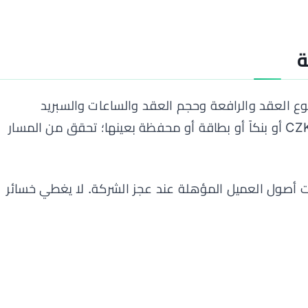
ة
أداة: نوع العقد والرافعة وحجم العقد والساعات والسبريد
والعمولة والتمويل. لا تفترض حساب CZK أو بنكاً أو بطاقة أو محفظة بعينها؛ تحقق من المسار
ات أصول العميل المؤهلة عند عجز الشركة. لا يغطي خسائر