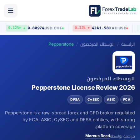
0.80974
4241.58
D
USD
/
CHF
XAU
/
USD
▲ +0.12%
▼ 0.32%
الرئيسية
الوسطاء المرخصون
Pepperstone
الوسطاء المرخصون
Pepperstone License Review 2026
DFSA
CySEC
ASIC
FCA
Pepperstone is a raw-spread forex and CFD broker regulated
by FCA, ASIC, CySEC and DFSA entities, with strong
platform coverage.
Marcus Reed
مراجعة بواسطة