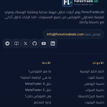
ForexTrade
Lab
forextradelab.com
ForexTradeLab يوفر أدوات تداول مهنية مجانية ومقارنة الوسطاء وموارد
تعليمية لمتداولي الفوركس من جميع المستويات. اتخذ قرارات تداول أذكى
مع حاسباتنا وأدلتنا.
تواصل معنا:
info@forextradelab.com
الأدوات
الأدلة
اختبار اختيار الوسيط
ما هو الفوركس؟
حاسبة اللوت
ما هي الرافعة المالية؟
حاسبة الهامش
دليل MetaTrader 4
حاسبة السواب
دليل MetaTrader 5
حاسبة الربح/الخسارة
هل الفوركس حلال؟
حاسبة البيفوت
إدارة المخاطر