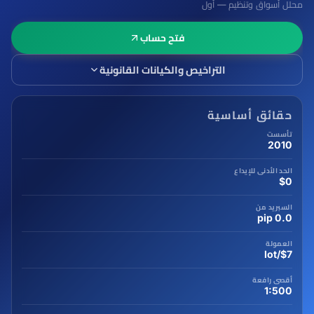
محلل أسواق وتنظيم — أول
فتح حساب
التراخيص والكيانات القانونية
حقائق أساسية
تأسست
2010
الحد الأدنى للإيداع
$0
السبريد من
0.0 pip
العمولة
$7/lot
أقصى رافعة
1:500