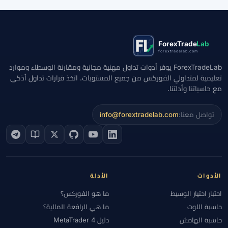
ForexTrade
Lab
forextradelab.com
ForexTradeLab يوفر أدوات تداول مهنية مجانية ومقارنة الوسطاء وموارد
تعليمية لمتداولي الفوركس من جميع المستويات. اتخذ قرارات تداول أذكى
مع حاسباتنا وأدلتنا.
تواصل معنا:
info@forextradelab.com
الأدوات
الأدلة
اختبار اختيار الوسيط
ما هو الفوركس؟
حاسبة اللوت
ما هي الرافعة المالية؟
حاسبة الهامش
دليل MetaTrader 4