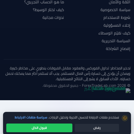
الثقة والأمان
ما هو الحساب التجريبي؟
سياسة الخصوصية
كيف تختار الوسيط؟
شروط الاستخدام
ندوات مجانية
إخلاء المسؤولية
كيف نقيّم الوسطاء
السياسة التحريرية
إفصاح الشراكة
تحذير المخاطر: تداول الفوركس والعقود مقابل الفروقات ينطوي على مخاطر كبيرة
ويمكن أن يؤدي إلى خسارة رأس المال المستثمر. يجب ألا تستثمر أكثر مما يمكنك تحمل
خسارته. الأداء السابق لا يشير إلى النتائج المستقبلية.
© 2026 ForexTradeLab.com - جميع الحقوق محفوظة.
موافقة ملفات تعريف الارتباط
نستخدم ملفات الارتباط لتحسين التجربة وتحليل الزيارات.
سياسة ملفات الارتباط
رفض
قبول الكل
اختبر السحب صغيراً