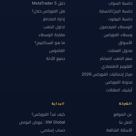
حاسبة السواب
دليل MetaTrader 5
حاسبة الربح/الخسارة
هل الفوركس حلال؟
حاسبة البيفوت
إدارة المخاطر
الوسطاء المرخصون
تداول الذهب
وسطاء الفوركس
مقارنة الوسطاء
الأسواق
ما هو السكالبينج؟
محول العملات
القاموس
سعر الذهب المباشر
جميع الأدلة
التقويم الاقتصادي
مركز إحصائيات الفوركس 2026
مدونة الفوركس
أرشيف المقالات
الشركة
البداية
عن الموقع
كيف تبدأ الفوركس؟
اتصل بنا
XM Global: عروض البونص
الأسئلة الشائعة
حساب إسلامي