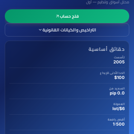
محلل أسواق وتنظيم — أول
فتح حساب
التراخيص والكيانات القانونية
حقائق أساسية
تأسست
2005
الحد الأدنى للإيداع
$100
السبريد من
0.0 pip
العمولة
$6/lot
أقصى رافعة
1:500