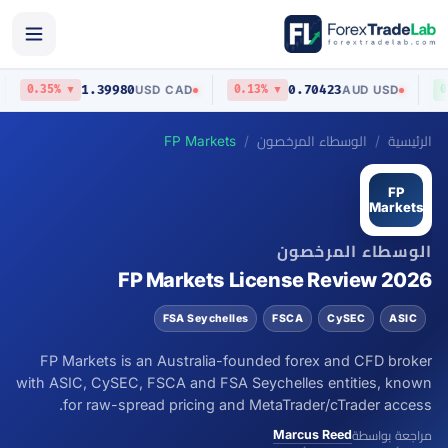
1.39980
0.70423
P
USD
/
CAD
AUD
/
USD
▼ 0.35%
▼ 0.13%
الرئيسية
الوسطاء المرخصون
FP Markets
FP
Markets
الوسطاء المرخصون
FP Markets License Review 2026
FSA Seychelles
FSCA
CySEC
ASIC
FP Markets is an Australia-founded forex and CFD broker
with ASIC, CySEC, FSCA and FSA Seychelles entities, known
for raw-spread pricing and MetaTrader/cTrader access.
Marcus Reed
مراجعة بواسطة