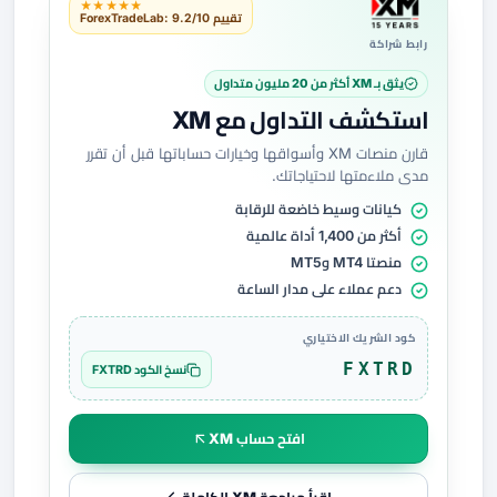
★★★★★
تقييم ForexTradeLab: 9.2/10
رابط شراكة
يثق بـ XM أكثر من 20 مليون متداول
استكشف التداول مع XM
قارن منصات XM وأسواقها وخيارات حساباتها قبل أن تقرر
مدى ملاءمتها لاحتياجاتك.
كيانات وسيط خاضعة للرقابة
أكثر من 1,400 أداة عالمية
منصتا MT4 وMT5
دعم عملاء على مدار الساعة
كود الشريك الاختياري
FXTRD
نسخ الكود FXTRD
افتح حساب XM