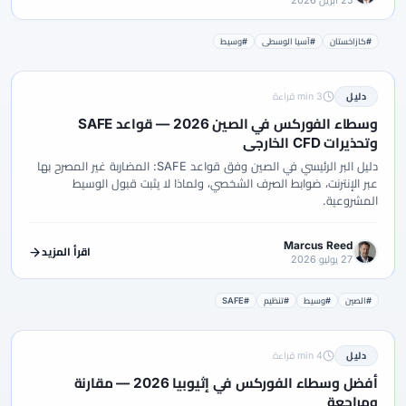
#كازاخستان
#آسيا الوسطى
#وسيط
دليل
3 min قراءة
وسطاء الفوركس في الصين 2026 — قواعد SAFE
وتحذيرات CFD الخارجي
دليل البر الرئيسي في الصين وفق قواعد SAFE: المضاربة غير المصرح بها
عبر الإنترنت، ضوابط الصرف الشخصي، ولماذا لا يثبت قبول الوسيط
المشروعية.
Marcus Reed
اقرأ المزيد
27 يوليو 2026
#الصين
#وسيط
#تنظيم
#SAFE
دليل
4 min قراءة
أفضل وسطاء الفوركس في إثيوبيا 2026 — مقارنة
ومراجعة