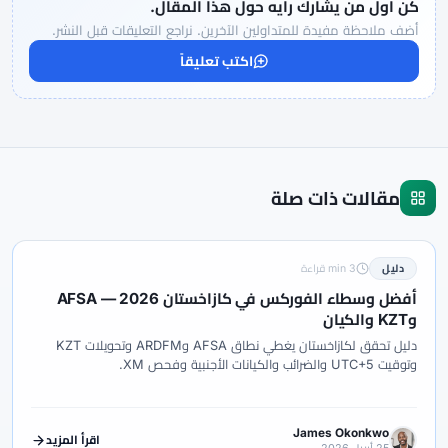
كن أول من يشارك رأيه حول هذا المقال.
أضف ملاحظة مفيدة للمتداولين الآخرين. نراجع التعليقات قبل النشر.
اكتب تعليقاً
مقالات ذات صلة
دليل
3 min قراءة
أفضل وسطاء الفوركس في كازاخستان 2026 — AFSA
وKZT والكيان
دليل تحقق لكازاخستان يغطي نطاق AFSA وARDFM وتحويلات KZT
وتوقيت UTC+5 والضرائب والكيانات الأجنبية وفحص XM.
James Okonkwo
اقرأ المزيد
25 أبريل 2026