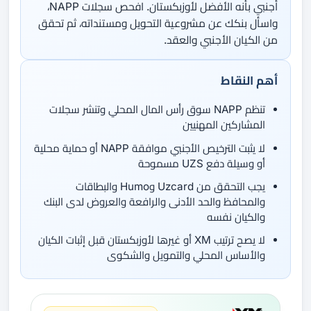
أجنبي بأنه الأفضل لأوزبكستان. افحص سجلات NAPP،
واسأل بنكك عن مشروعية التحويل ومستنداته، ثم تحقق
من الكيان الأجنبي والعقد.
أهم النقاط
تنظم NAPP سوق رأس المال المحلي وتنشر سجلات
المشاركين المهنيين
لا يثبت الترخيص الأجنبي موافقة NAPP أو حماية محلية
أو وسيلة دفع UZS مسموحة
يجب التحقق من Uzcard وHumo والبطاقات
والمحافظ والحد الأدنى والرافعة والعروض لدى البنك
والكيان نفسه
لا يصح ترتيب XM أو غيرها لأوزبكستان قبل إثبات الكيان
والأساس المحلي والتمويل والشكوى