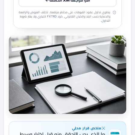
اقرأ مراجعة XM الكاملة
ينطوي تداول عقود الفروقات على مخاطر مرتفعة. تختلف العروض والرافعة
والحماية حسب البلد والكيان القانوني. كود FXTRD اختياري ولا يغيّر شروط
التداول.
ملخص قرار محلي
ما الذي يجب التحقق منه قبل اختيار وسيط