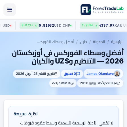
403
0.81032
4337.97
AUD
/
USD
USD
/
CHF
▲ +0.07%
▲ +1.93%
الرئيسية
المدونة
دليل
أفضل وسطاء الفوركس في أوزبكستان 2026 — التنظيم وUZS والكيان
أفضل وسطاء الفوركس في أوزبكستان
2026 — التنظيم وUZS والكيان
James Okonkwo
0 تعليق
تاريخ النشر:
25 أبريل 2026
تم التحديث:
31 يوليو 2026
3 min قراءة
نظرة سريعة
لا تكفي الأدلة الرسمية لتسمية وسيط عقود فروقات