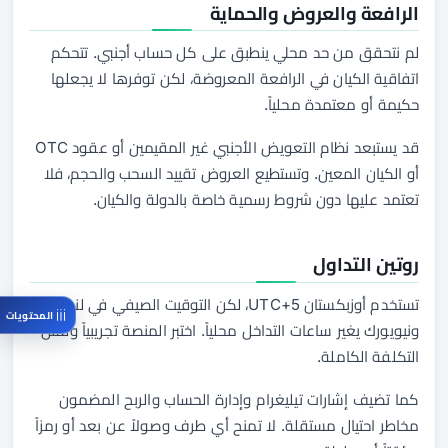
الرافعة والعروض والحماية
لم نتحقق من حد محلي ينطبق على كل حساب أجنبي. تتحكم
اتفاقية الكيان في الرافعة المعروضة، لكن توفرها لا يجعلها
حكيمة أو معتمدة محلياً.
قد يستبعد نظام التعويض الأجنبي غير المقيمين أو عقود OTC
أو الكيان المعين. وتستطيع العروض تقييد السحب والحجم، فلا
تعتمد عليها دون شروط رسمية خاصة بالدولة والكيان.
روتين التداول
تستخدم أوزبكستان UTC+5، لكن التوقيت الصيفي في لندن
المحتويات
ونيويورك يغير ساعات التداخل محلياً. اختبر المنصة تجريبياً وقس
التكلفة الكاملة.
كما تضيف إشارات تيليغرام وإدارة الحساب والربح المضمون
مخاطر احتيال مستقلة. لا تمنح أي طرف وصولاً عن بعد أو رمزاً