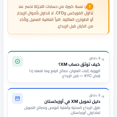
تحذير:
نسبة كبيرة من حسابات التجزئة تخسر عند
تداول الفوركس وCFD. لا تتداول بأموال الإيجار
أو الطوارئ العائلية. اقرأ اتفاقية العميل وتأكد
من الكيان قبل الإيداع.
التوثيق والتمويل
5 دقائق
كيف توثق حساب XM؟
الهوية، إثبات العنوان، نصائح الرفع وما تفعله إذا
رُفض KYC — قبل الإيداع.
5 دقائق
دليل تمويل XM في أوزبكستان
طرق الإيداع المحلية وأهلية البونص ونصائح التمويل
لمتداولي أوزبكستان.