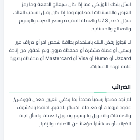
اسأل بنكك الأوزبكي عما إذا كان سيعالج الدفعة وما رمز
الغرض والمستندات المطلوبة وما إذا كان يقبل السحب العائد.
سجّل خصم UZS والعملة المقيدة وسعر الصرف والرسوم
والمعالج والمستفيد.
لا تتجاوز رفض البنك باستخدام بطاقة شخص آخر أو صراف غير
رسمي أو عملة مشفرة أو محفظة مروج. ولم نتحقق من إتاحة
Uzcard أو Humo أو Visa أو Mastercard أو محفظة بصورة
عامة لهذه الحسابات.
الضرائب
لم نجد مصدراً رسمياً محدداً بما يكفي لتعيين معدل فوركس/
عقود فروقات أو معاملة الخسائر للمقيم. احتفظ بالكشوف
والصفقات والتمويل والرسوم وتحويل العملة، واسأل لجنة
الضرائب أو مستشاراً مؤهلاً عن التصنيف والإقرار.