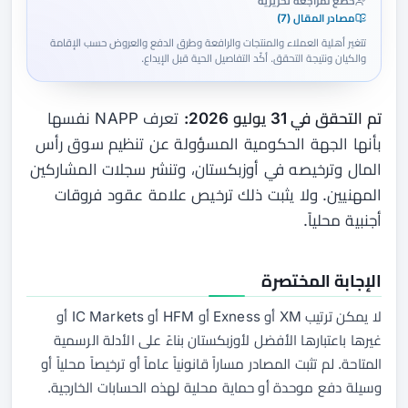
خضع لمراجعة تحريرية
مصادر المقال (7)
تتغير أهلية العملاء والمنتجات والرافعة وطرق الدفع والعروض حسب الإقامة
والكيان ونتيجة التحقق. أكّد التفاصيل الحية قبل الإيداع.
تم التحقق في 31 يوليو 2026:
تعرف NAPP نفسها
بأنها الجهة الحكومية المسؤولة عن تنظيم سوق رأس
المال وترخيصه في أوزبكستان، وتنشر سجلات المشاركين
المهنيين. ولا يثبت ذلك ترخيص علامة عقود فروقات
أجنبية محلياً.
الإجابة المختصرة
لا يمكن ترتيب XM أو Exness أو HFM أو IC Markets أو
غيرها باعتبارها الأفضل لأوزبكستان بناءً على الأدلة الرسمية
المتاحة. لم تثبت المصادر مساراً قانونياً عاماً أو ترخيصاً محلياً أو
وسيلة دفع موحدة أو حماية محلية لهذه الحسابات الخارجية.