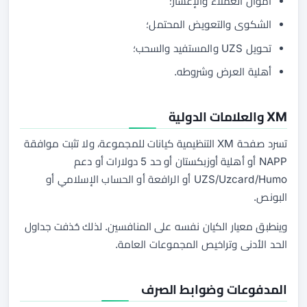
أموال العملاء والإعسار؛
الشكوى والتعويض المحتمل؛
تحويل UZS والمستفيد والسحب؛
أهلية العرض وشروطه.
XM والعلامات الدولية
تسرد صفحة XM التنظيمية كيانات للمجموعة، ولا تثبت موافقة
NAPP أو أهلية أوزبكستان أو حد 5 دولارات أو دعم
UZS/Uzcard/Humo أو الرافعة أو الحساب الإسلامي أو
البونص.
وينطبق معيار الكيان نفسه على المنافسين. لذلك حُذفت جداول
الحد الأدنى وتراخيص المجموعات العامة.
المدفوعات وضوابط الصرف