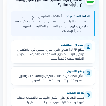
في أوزبكستان؟
الإجابة المختصرة:
ابدأ بالكيان القانوني الذي سيبرم
العقد معك، لا باسم العلامة التجارية. ثم تحقّق من وضعه
التنظيمي وطرق الإيداع والسحب والتكاليف والشروط
المتاحة فعلياً لإقامتك.
السياق التنظيمي
تنظم NAPP سوق رأس المال المحلي في أوزبكستان
ويتولى البنك المركزي المدفوعات والصرف؛ التراخيص
الأجنبية ليست ترخيصاً محلياً
واقع التمويل
اسأل بنكك عن متطلبات الغرض والمستندات وقبول
السحوبات؛ لم تُثبت وسيلة شاملة بالسوم
شروط العروض
تعتمد العروض على الكيان والإقامة والحساب؛ وغياب
شروط واضحة للبلد سبب لعدم الاعتماد عليها