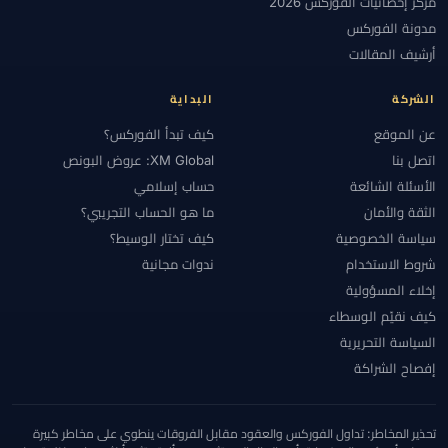
مركز إحصائيات الفوركس 2026
مدونة الفوركس
أرشيف المقالات
الشركة
البداية
عن الموقع
كيف تبدأ الفوركس؟
اتصل بنا
XM Global: عروض البونص
الأسئلة الشائعة
حساب إسلامي
الثقة والأمان
ما هو الحساب التجريبي؟
سياسة الخصوصية
كيف تختار الوسيط؟
شروط الاستخدام
ندوات مجانية
إخلاء المسؤولية
كيف نقيّم الوسطاء
السياسة التحريرية
إفصاح الشراكة
تحذير المخاطر: تداول الفوركس والعقود مقابل الفروقات ينطوي على مخاطر كبيرة