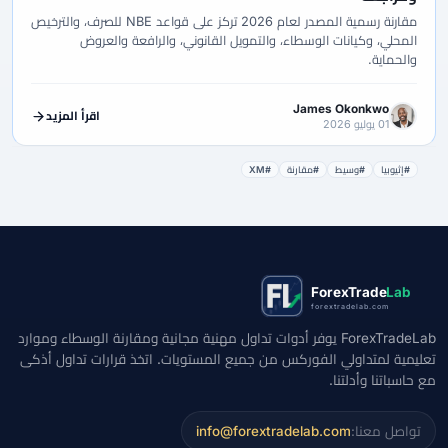
مقارنة رسمية المصدر لعام 2026 تركز على قواعد NBE للصرف، والترخيص
المحلي، وكيانات الوسطاء، والتمويل القانوني، والرافعة والعروض
والحماية.
James Okonkwo
اقرأ المزيد
01 يوليو 2026
#إثيوبيا
#وسيط
#مقارنة
#XM
ForexTrade
Lab
forextradelab.com
ForexTradeLab يوفر أدوات تداول مهنية مجانية ومقارنة الوسطاء وموارد
تعليمية لمتداولي الفوركس من جميع المستويات. اتخذ قرارات تداول أذكى
مع حاسباتنا وأدلتنا.
تواصل معنا:
info@forextradelab.com