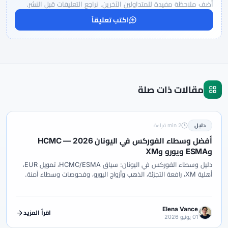
أضف ملاحظة مفيدة للمتداولين الآخرين. نراجع التعليقات قبل النشر.
اكتب تعليقاً
مقالات ذات صلة
دليل
2 min قراءة
أفضل وسطاء الفوركس في اليونان 2026 — HCMC
وESMA ويورو وXM
دليل وسطاء الفوركس في اليونان: سياق HCMC/ESMA، تمويل EUR،
أهلية XM، رافعة التجزئة، الذهب وأزواج اليورو، وفحوصات وسطاء آمنة.
Elena Vance
اقرأ المزيد
01 يونيو 2026