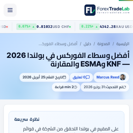
0.81032
4342.28
AUD
/
USD
USD
/
CHF
XA
▲ +0.07%
▲ +0.22%
الرئيسية
المدونة
دليل
أفضل وسطاء الفوركس في بولندا 2026 — KNF وESMA والمقارنة
أفضل وسطاء الفوركس في بولندا 2026
— KNF وESMA والمقارنة
Marcus Reed
0 تعليق
تاريخ النشر:
25 أبريل 2026
تم التحديث:
31 يوليو 2026
2 min قراءة
نظرة سريعة
على المقيم في بولندا التحقق من الشركة في قوائم