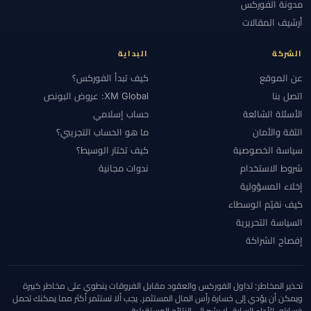
مدونة الفوركس
أرشيف المقالات
الشركة
البداية
عن الموقع
كيف تبدأ الفوركس؟
اتصل بنا
XM Global: عروض البونص
الأسئلة الشائعة
حساب إسلامي
الثقة والأمان
ما هو الحساب التجريبي؟
سياسة الخصوصية
كيف تختار الوسيط؟
شروط الاستخدام
ندوات مجانية
إخلاء المسؤولية
كيف نقيّم الوسطاء
السياسة التحريرية
إفصاح الشراكة
تحذير المخاطر: تداول الفوركس والعقود مقابل الفروقات ينطوي على مخاطر كبيرة
ويمكن أن يؤدي إلى خسارة رأس المال المستثمر. يجب ألا تستثمر أكثر مما يمكنك تحمل
خسارته. الأداء السابق لا يشير إلى النتائج المستقبلية.