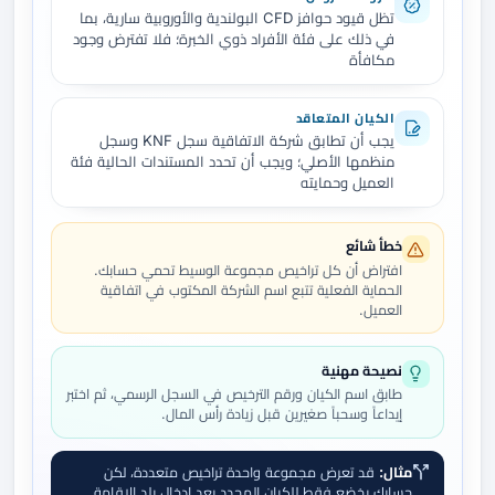
تظل قيود حوافز CFD البولندية والأوروبية سارية، بما
في ذلك على فئة الأفراد ذوي الخبرة؛ فلا تفترض وجود
مكافأة
الكيان المتعاقد
يجب أن تطابق شركة الاتفاقية سجل KNF وسجل
منظمها الأصلي؛ ويجب أن تحدد المستندات الحالية فئة
العميل وحمايته
خطأ شائع
افتراض أن كل تراخيص مجموعة الوسيط تحمي حسابك.
الحماية الفعلية تتبع اسم الشركة المكتوب في اتفاقية
العميل.
نصيحة مهنية
طابق اسم الكيان ورقم الترخيص في السجل الرسمي، ثم اختبر
إيداعاً وسحباً صغيرين قبل زيادة رأس المال.
مثال:
قد تعرض مجموعة واحدة تراخيص متعددة، لكن
حسابك يخضع فقط للكيان المحدد بعد إدخال بلد الإقامة