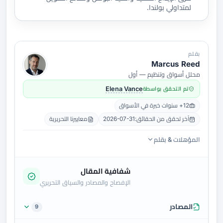
لمتداولي بولندا.
بقلم
Marcus Reed
محلل أسواق وتنظيم — أول
تم التحقق بواسطة
Elena Vance
12+ سنوات خبرة في الأسواق
آخر تحقق من الحقائق:
2026-07-31
معاييرنا التحريرية
المؤهلات & بقلم
شفافية المقال
الإفصاح والمصادر والسياق التحريري
المصادر
9