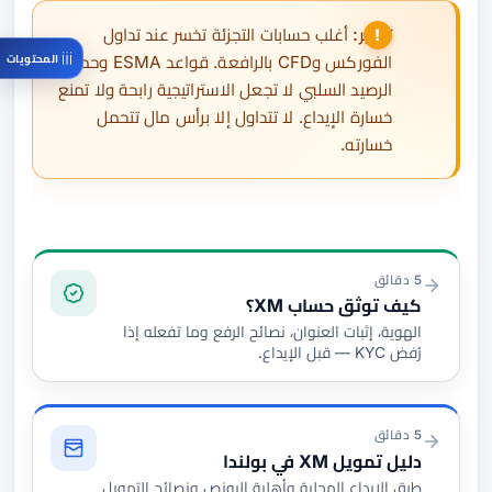
تحذير:
أغلب حسابات التجزئة تخسر عند تداول
الفوركس وCFD بالرافعة. قواعد ESMA وحماية
المحتويات
الرصيد السلبي لا تجعل الاستراتيجية رابحة ولا تمنع
خسارة الإيداع. لا تتداول إلا برأس مال تتحمل
خسارته.
التوثيق والتمويل
5 دقائق
كيف توثق حساب XM؟
الهوية، إثبات العنوان، نصائح الرفع وما تفعله إذا
رُفض KYC — قبل الإيداع.
5 دقائق
دليل تمويل XM في بولندا
طرق الإيداع المحلية وأهلية البونص ونصائح التمويل