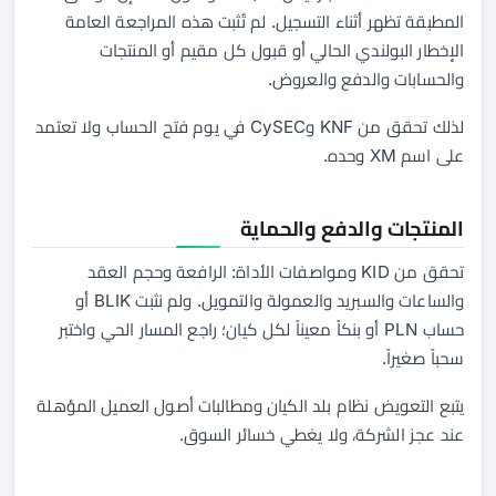
المطبقة تظهر أثناء التسجيل. لم تُثبت هذه المراجعة العامة
الإخطار البولندي الحالي أو قبول كل مقيم أو المنتجات
والحسابات والدفع والعروض.
لذلك تحقق من KNF وCySEC في يوم فتح الحساب ولا تعتمد
على اسم XM وحده.
المنتجات والدفع والحماية
تحقق من KID ومواصفات الأداة: الرافعة وحجم العقد
والساعات والسبريد والعمولة والتمويل. ولم نثبت BLIK أو
حساب PLN أو بنكاً معيناً لكل كيان؛ راجع المسار الحي واختبر
سحباً صغيراً.
يتبع التعويض نظام بلد الكيان ومطالبات أصول العميل المؤهلة
عند عجز الشركة، ولا يغطي خسائر السوق.