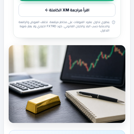
اقرأ مراجعة XM الكاملة
ينطوي تداول عقود الفروقات على مخاطر مرتفعة. تختلف العروض والرافعة
والحماية حسب البلد والكيان القانوني. كود FXTRD اختياري ولا يغيّر شروط
التداول.