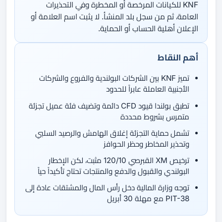
KNF للكيانات المرخصة أو المخطرة وفي التحذيرات
العامة، ثم من سجل بلد المنشأ. لا يثبت اسم العلامة أو
الإعلان أهلية الحساب أو الحماية.
أهم النقاط
تميز KNF بين الشركات البولندية والفروع والشركات
الأجنبية العاملة عابراً للحدود
تطبق بولندا قيود CFD دائمة وتضيف فئة عميل تجزئة
متمرس بشروط محددة
تشمل حماية التجزئة إغلاق الهامش والرصيد السلبي
وتحذير المخاطر وحظر الحوافز
ترخيص XM القبرصي 120/10 مثبت، لكن الإخطار
البولندي والقبول والدفع والمنتجات تحتاج تأكيداً حياً
توجه وزارة المالية دخل رأس المال والمشتقات عادة إلى
PIT-38 مع مهلة 30 أبريل