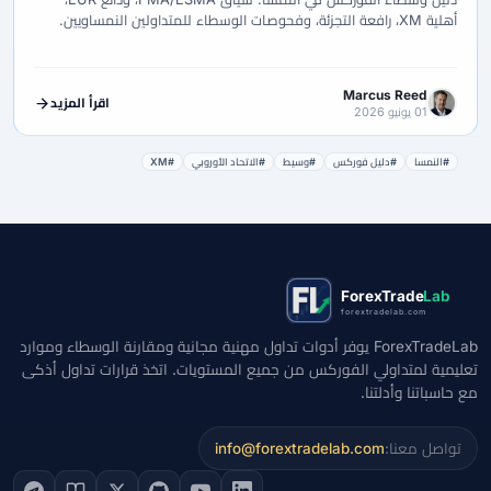
أهلية XM، رافعة التجزئة، وفحوصات الوسطاء للمتداولين النمساويين.
Marcus Reed
اقرأ المزيد
01 يونيو 2026
#النمسا
#دليل فوركس
#وسيط
#الاتحاد الأوروبي
#XM
ForexTrade
Lab
forextradelab.com
ForexTradeLab يوفر أدوات تداول مهنية مجانية ومقارنة الوسطاء وموارد
تعليمية لمتداولي الفوركس من جميع المستويات. اتخذ قرارات تداول أذكى
مع حاسباتنا وأدلتنا.
تواصل معنا:
info@forextradelab.com