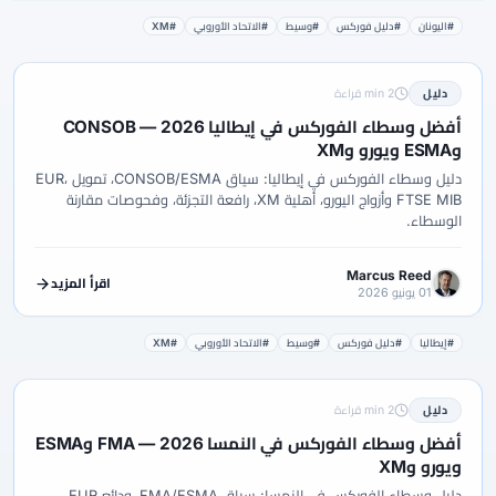
#اليونان
#دليل فوركس
#وسيط
#الاتحاد الأوروبي
#XM
دليل
2 min قراءة
أفضل وسطاء الفوركس في إيطاليا 2026 — CONSOB
وESMA ويورو وXM
دليل وسطاء الفوركس في إيطاليا: سياق CONSOB/ESMA، تمويل EUR،
FTSE MIB وأزواج اليورو، أهلية XM، رافعة التجزئة، وفحوصات مقارنة
الوسطاء.
Marcus Reed
اقرأ المزيد
01 يونيو 2026
#إيطاليا
#دليل فوركس
#وسيط
#الاتحاد الأوروبي
#XM
دليل
2 min قراءة
أفضل وسطاء الفوركس في النمسا 2026 — FMA وESMA
ويورو وXM
دليل وسطاء الفوركس في النمسا: سياق FMA/ESMA، ودائع EUR،