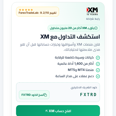
★★★★★
تقييم ForexTradeLab: 9.2/10
رابط شراكة
يثق بـ XM أكثر من 20 مليون متداول
استكشف التداول مع XM
قارن منصات XM وأسواقها وخيارات حساباتها قبل أن تقرر
مدى ملاءمتها لاحتياجاتك.
كيانات وسيط خاضعة للرقابة
أكثر من 1,400 أداة عالمية
منصتا MT4 وMT5
دعم عملاء على مدار الساعة
كود الشريك الاختياري
FXTRD
نسخ الكود FXTRD
افتح حساب XM