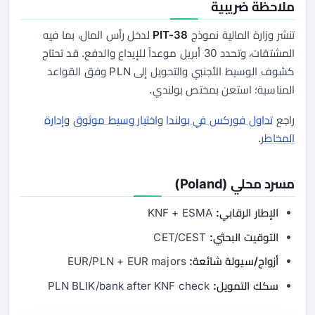
ملاحظة ضريبية
تنشر وزارة المالية نموذج
PIT-38
لدخل رأس المال، بما فيه
المشتقات، وتحدد 30 أبريل موعداً للإيداع والدفع. قد تحتاج
كشوف الوسيط الأجنبي والتحويل إلى PLN وفق القواعد
المناسبة؛ استعن بمختص بولندي.
راجع
تداول فوركس في بولندا
و
اختيار وسيط موثوق
و
إدارة
المخاطر
.
مسرد محلي (Poland)
الإطار الرقابي:
KNF + ESMA
التوقيت البحثي:
CET/CEST
أزواج/سيولة شائعة:
EUR/PLN + EUR majors
سكك التمويل:
PLN BLIK/bank after KNF check