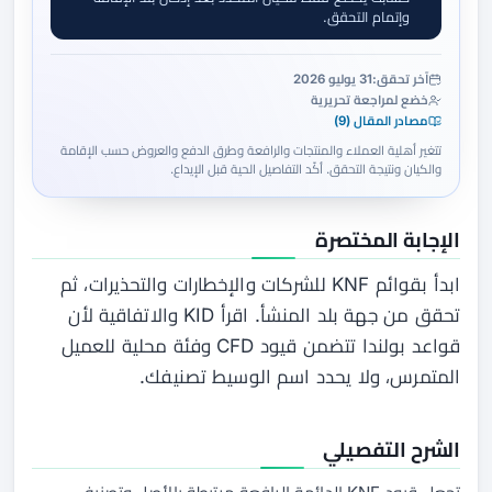
وإتمام التحقق.
آخر تحقق:
31 يوليو 2026
خضع لمراجعة تحريرية
مصادر المقال (9)
تتغير أهلية العملاء والمنتجات والرافعة وطرق الدفع والعروض حسب الإقامة
والكيان ونتيجة التحقق. أكّد التفاصيل الحية قبل الإيداع.
الإجابة المختصرة
ابدأ بقوائم KNF للشركات والإخطارات والتحذيرات، ثم
تحقق من جهة بلد المنشأ. اقرأ KID والاتفاقية لأن
قواعد بولندا تتضمن قيود CFD وفئة محلية للعميل
المتمرس، ولا يحدد اسم الوسيط تصنيفك.
الشرح التفصيلي