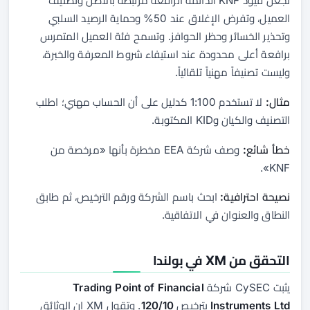
تجعل قيود KNF الدائمة الرافعة مرتبطة بالأصل وتصنيف
العميل، وتفرض الإغلاق عند 50% وحماية الرصيد السلبي
وتحذير الخسائر وحظر الحوافز. وتسمح فئة العميل المتمرس
برافعة أعلى محدودة عند استيفاء شروط المعرفة والخبرة،
وليست تصنيفاً مهنياً تلقائياً.
مثال:
لا تستخدم 1:100 كدليل على أن الحساب مهني؛ اطلب
التصنيف والكيان وKID المكتوبة.
خطأ شائع:
وصف شركة EEA مخطرة بأنها «مرخصة من
KNF».
نصيحة احترافية:
ابحث باسم الشركة ورقم الترخيص، ثم طابق
النطاق والعنوان في الاتفاقية.
التحقق من XM في بولندا
يثبت CySEC شركة
Trading Point of Financial
Instruments Ltd
بترخيص
120/10
. وتقول XM إن الوثائق