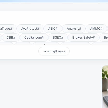
#AvaTrade
#AvaProtect
#ASIC
#Analysis
#AMMC
#CBB
#Capital.com
#BSEC
#Broker Safety
#CMA Uganda
#CMA أوغندا
#CMF
#CMF Tunisia
جميع الوسوم
#Deposits
#DAX40
#CySEC
#cTrader
#Crypto
#EUR/USD
#EU
#eToro
#EIA
#EEAT
#Education
#FRA
#FSA
#FSA Oman
#FSC موريشيوس
#FSCA
#Gold
#Getting Started
#GCC
#GBP/USD
#FXTR
#Islamic Account
#ISC
#Investing
#INR
#IG
#MetaTrader 5
#MetaTrader 4
#MetaTrader
#MENA