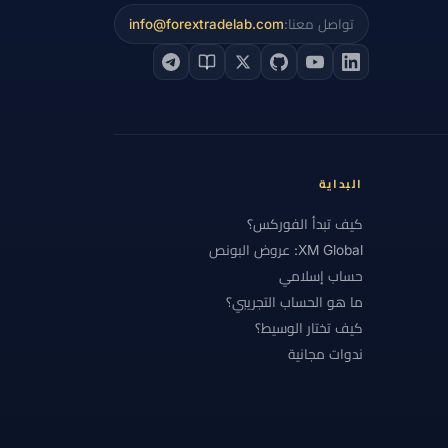
تواصل معنا:
info@forextradelab.com
 الأساسي
#التحليل التقني
#التحليل الفني
#التشيك
#التضخم
#التعليم
#الجنيه الإسترليني
#الحاسبات
ة
#الخدمة
#الخليج
لخسارة
#الرسوم البيانية
#الرسوم والسبريد
البداية
#الشرق الأوسط
كيف تبدأ الفوركس؟
XM Global: عروض البونص
#العناية الواجبة
#الفروق
#الفضة
حساب إسلامي
ات الموضوعية
#المبتدئون
#المبتدئين
ما هو الحساب التجريبي؟
كيف تختار الوسيط؟
ب
#المقارنة
#المكافآت
#المكسيك
ندوات مجانية
#اليونان
#امتثال
#باكستان
#برنت
#بريطانيا
#بلا رافعة
حيب
#بونص فوركس
#بيانات