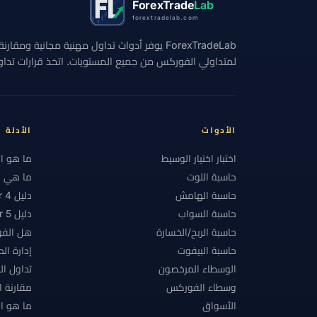
ForexTrade
Lab
forextradelab.com
#الاستراتيجيات
#الاستراتيجية
#الانضباط
ForexTradeLab يوفر أدوات تداول مهنية مجانية وم
#التحوط
#التداول اليدوي
#التداول اليومي
لمتداولي الفوركس من جميع المستويات. اتخذ قرارات تداول 
#التقويم الاقتصادي
#التكاليف
#التنظيم
#الحد الأدنى للإيداع
#الحساب الإسلامي
#ا
#الدعم والمقاومة
#الدول المقيدة
#الدولا
الأدوات
الأدلة
#السبريد
#السحب
#السحوبات
#السع
اختبار اختيار الوسيط
ما هو ا
حاسبة اللوت
ما هي ال
#الشرق الأوسط وشمال أفريقيا
#الشموع الياباني
حاسبة الهامش
دليل MetaTrader 4
#الفلبين
#الفوركس
#الفوركس الإسلامي
حاسبة السواب
دليل MetaTrader 5
حاسبة الربح/الخسارة
هل الفو
#المخاطر
#المدفوعات
#المراكز
#ال
حاسبة البيفوت
إدارة ال
#المنصات
#النفط
#النقطة
#النمسا
الوسطاء المرخصون
تداول ا
#بحث الوسطاء
#بدء سريع
#بداية سريعة
وسطاء الفوركس
مقارنة 
الأسواق
ما هو ال
#بلا فوائد تبييت
#بنغلاديش
#بنك محلي