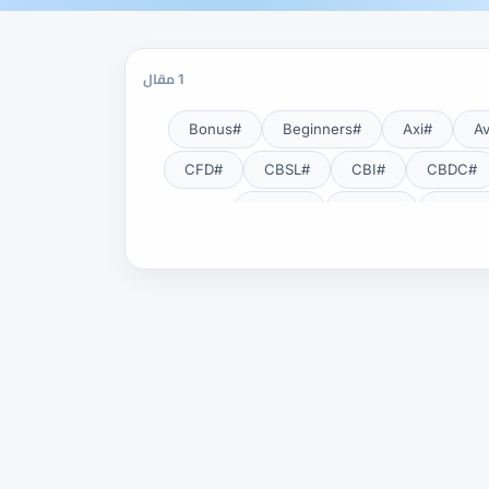
1 مقال
#Bonus
#Beginners
#Axi
#CFD
#CBSL
#CBI
#CBDC
#CNBV
#CMSA
#EA
#DXY
#DFSA
#Exness Terminal
#Exness
#Fundamental Analysis
#HFM
#Guide
#GOLD24-7
#Lot
#KYC
#JSC
#JPY
#NDD
#NBE
#MT5
#MT4