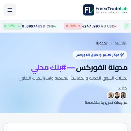
0.80974
4247.90
USD
/
CHF
XAU
/
USD
▲ +0.12%
▼ 0.56%
الرئيسية
المدونة
مركز تعليم وتحليل الفوركس
مدونة الفوركس
— #بنك محلي
تحليلات السوق الحديثة والمقالات التعليمية واستراتيجيات التداول.
كتّابنا
مراجعات تحريرية متخصصة