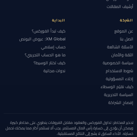
#الأهلية
#الإستراتيجية
#الإمارات
#الإيداع
#الاتحاد الأوروبي
أرشيف المقالات
#الاحتياطي الفيدرالي
#الاحتيال
#الارتباط
#الاستراتيجيات
#الاستراتيجية
#الانضباط
#البحرين
#البرازيل
#البنوك المركزية
الشركة
البداية
#التحقق
#التحليل الأساسي
#التحليل التقني
#التحليل الفني
عن الموقع
كيف تبدأ الفوركس؟
#التحوط
#التداول اليدوي
#التداول اليومي
#التداول بالنسخ
اتصل بنا
XM Global: عروض البونص
#التداول عبر الهاتف
#التداول من الهاتف
#التشيك
#التضخم
الأسئلة الشائعة
حساب إسلامي
الثقة والأمان
ما هو الحساب التجريبي؟
#التعليم
#التقويم الاقتصادي
#التكاليف
#التنظيم
#التنفيذ
سياسة الخصوصية
كيف تختار الوسيط؟
#التوعية بالاحتيال
#الثقة
#الجزائر
#الجلسات
#الجنيه الإسترليني
شروط الاستخدام
ندوات مجانية
#الحاسبات
#الحد الأدنى للإيداع
#الحساب الإسلامي
#الحساب الصغير
إخلاء المسؤولية
#الحسابات
#الحسابات الكبيرة
#الحسابات الممولة
#الخدمة
#الخليج
كيف نقيّم الوسطاء
#الدعم والمقاومة
#الدول المقيدة
#الدولار
#الذكاء الاصطناعي
السياسة التحريرية
#الذهب
#الرافعة المالية
#الربح والخسارة
#الرسوم البيانية
إفصاح الشراكة
#الرسوم والسبريد
#السبريد
#السحب
#السحوبات
#السعودية
#السكالبينغ
#السويد
#السياسة النقدية
#الشارت
#الشرق الأوسط
تحذير المخاطر: تداول الفوركس والعقود مقابل الفروقات ينطوي على مخاطر كبيرة
#الشرق الأوسط وشمال أفريقيا
#الشموع اليابانية
#الصين
ويمكن أن يؤدي إلى خسارة رأس المال المستثمر. يجب ألا تستثمر أكثر مما يمكنك تحمل
خسارته. الأداء السابق لا يشير إلى النتائج المستقبلية.
#العالم العربي
#العراق
#العرض والطلب
#العناية الواجبة
#الفروق