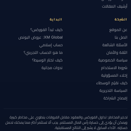
#الأهلية
#الإستراتيجية
#الإمارات
#الإيداع
#الاتحاد الأوروبي
أرشيف المقالات
#الاحتياطي الفيدرالي
#الاحتيال
#الارتباط
#الاستراتيجيات
#الاستراتيجية
#الانضباط
#البحرين
#البرازيل
#البنوك المركزية
الشركة
البداية
#التحقق
#التحليل الأساسي
#التحليل التقني
#التحليل الفني
عن الموقع
كيف تبدأ الفوركس؟
#التحوط
#التداول اليدوي
#التداول اليومي
#التداول بالنسخ
اتصل بنا
XM Global: عروض البونص
#التداول عبر الهاتف
#التداول من الهاتف
#التشيك
#التضخم
الأسئلة الشائعة
حساب إسلامي
الثقة والأمان
ما هو الحساب التجريبي؟
#التعليم
#التقويم الاقتصادي
#التكاليف
#التنظيم
#التنفيذ
سياسة الخصوصية
كيف تختار الوسيط؟
#التوعية بالاحتيال
#الثقة
#الجزائر
#الجلسات
#الجنيه الإسترليني
شروط الاستخدام
ندوات مجانية
#الحاسبات
#الحد الأدنى للإيداع
#الحساب الإسلامي
#الحساب الصغير
إخلاء المسؤولية
#الحسابات
#الحسابات الكبيرة
#الحسابات الممولة
#الخدمة
#الخليج
كيف نقيّم الوسطاء
#الدعم والمقاومة
#الدول المقيدة
#الدولار
#الذكاء الاصطناعي
السياسة التحريرية
#الذهب
#الرافعة المالية
#الربح والخسارة
#الرسوم البيانية
إفصاح الشراكة
#الرسوم والسبريد
#السبريد
#السحب
#السحوبات
#السعودية
#السكالبينغ
#السويد
#السياسة النقدية
#الشارت
#الشرق الأوسط
تحذير المخاطر: تداول الفوركس والعقود مقابل الفروقات ينطوي على مخاطر كبيرة
#الشرق الأوسط وشمال أفريقيا
#الشموع اليابانية
#الصين
ويمكن أن يؤدي إلى خسارة رأس المال المستثمر. يجب ألا تستثمر أكثر مما يمكنك تحمل
خسارته. الأداء السابق لا يشير إلى النتائج المستقبلية.
#العالم العربي
#العراق
#العرض والطلب
#العناية الواجبة
#الفروق