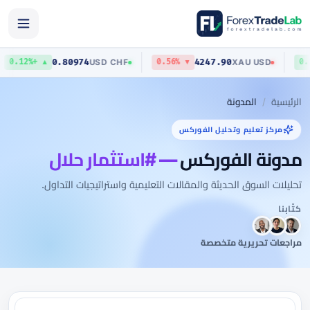
0.80974
4247.90
USD
/
CHF
XAU
/
USD
▲ +0.12%
▼ 0.56%
الرئيسية
المدونة
مركز تعليم وتحليل الفوركس
مدونة الفوركس
— #استثمار حلال
تحليلات السوق الحديثة والمقالات التعليمية واستراتيجيات التداول.
كتّابنا
مراجعات تحريرية متخصصة