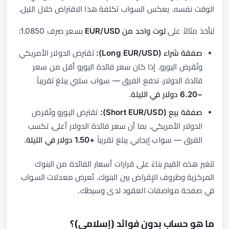
الوقت نفسه. يعكس السواب تكلفة هذا الاقتراض خلال الليل.
لنأخذ مثالاً على
لوت واحد من EUR/USD
بسعر صرف 1.0850:
صفقة شراء (Long EUR/USD):
تقترض الدولار الأمريكي
وتُقرض اليورو. إذا كان سعر فائدة اليورو أقل من سعر
فائدة الدولار، تدفع الفرق — سواب سلبي يبلغ تقريباً
−6.20 دولار في الليلة
.
صفقة بيع (Short EUR/USD):
تقترض اليورو وتُقرض
الدولار الأمريكي. بما أن سعر فائدة الدولار أعلى، تكسب
الفرق — سواب إيجابي يبلغ تقريباً
+1.50 دولار في الليلة
.
تتغير هذه القيم بناءً على قرارات أسعار الفائدة من البنوك
المركزية وظروف الإقراض بين البنوك. تُعرض معدلات السواب
في صفحة مواصفات العقود لدى وسيطك.
ما هو حساب بدون فوائد (إسلامي)؟