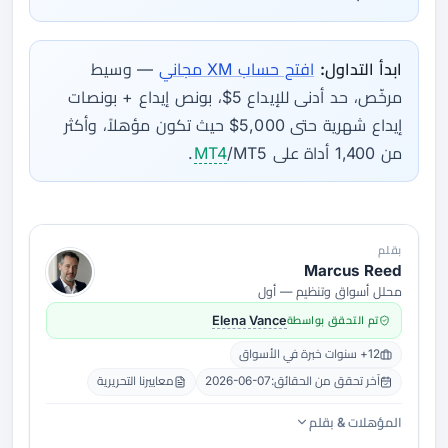
ابدأ التداول:
افتح حساب XM مجاني
— وسيط
مرخّص، حد أدنى للإيداع 5$، بونص إيداع + بونصات
إيداع شهرية حتى 5,000$ حيث تكون مؤهلاً، وأكثر
من 1,400 أداة على
/MT5.
MT4
بقلم
Marcus Reed
محلل أسواق وتنظيم — أول
تم التحقق بواسطة
Elena Vance
12+ سنوات خبرة في الأسواق
آخر تحقق من الحقائق:
2026-06-07
معاييرنا التحريرية
المؤهلات & بقلم