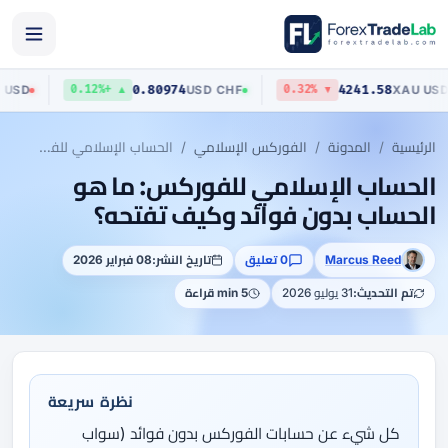
423
0.80974
4241.58
AUD
/
USD
USD
/
CHF
▲ +0.12%
▼ 0.32%
الرئيسية
المدونة
الفوركس الإسلامي
الحساب الإسلامي للفوركس: ما هو الحساب بدون فوائد وكيف تفتحه؟
الحساب الإسلامي للفوركس: ما هو
الحساب بدون فوائد وكيف تفتحه؟
Marcus Reed
0 تعليق
تاريخ النشر:
08 فبراير 2026
تم التحديث:
31 يوليو 2026
5 min قراءة
نظرة سريعة
كل شيء عن حسابات الفوركس بدون فوائد (سواب