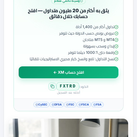
وسيط عالمي منظم
يثق به أكثر من 20 مليون متداول — افتح
حسابك خلال دقائق
تداول أكثر من 1,400 أداة
عروض بونص حسب الدولة حيث تتوفر
MT4 و MT5 متاحان
إيداع وسحب بسهولة
رافعة حتى 1000:1 حيثما تتوفر
نسخ التداول: تابع وانسخ كبار مديري الاستراتيجيات تلقائيًا
افتح حساب XM ←
FXTRD
الكود:
أدخله عند التسجيل
CySEC
DFSA
FSC
FSCA
FSA