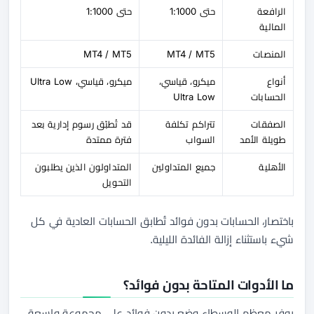
الرافعة
حتى 1:1000
حتى 1:1000
المالية
المنصات
MT4 / MT5
MT4 / MT5
أنواع
ميكرو، قياسي،
ميكرو، قياسي، Ultra Low
الحسابات
Ultra Low
الصفقات
تتراكم تكلفة
قد تُطبّق رسوم إدارية بعد
طويلة الأمد
السواب
فترة ممتدة
الأهلية
جميع المتداولين
المتداولون الذين يطلبون
التحويل
باختصار، الحسابات بدون فوائد تُطابق الحسابات العادية في كل
شيء باستثناء إزالة الفائدة الليلية.
ما الأدوات المتاحة بدون فوائد؟
يوفر معظم الوسطاء وضع بدون فوائد على مجموعة واسعة