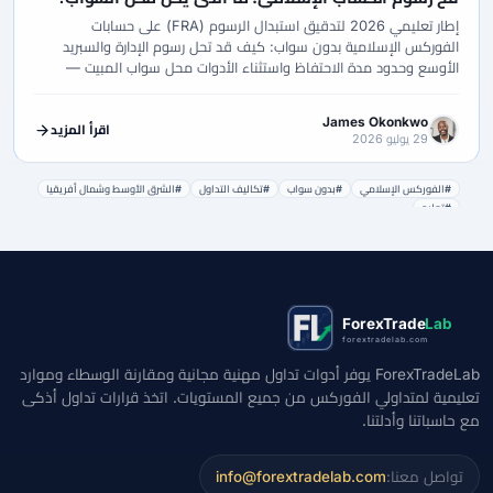
إطار تعليمي 2026 لتدقيق استبدال الرسوم (FRA) على حسابات
الفوركس الإسلامية بدون سواب: كيف قد تحل رسوم الإدارة والسبريد
الأوسع وحدود مدة الاحتفاظ واستثناء الأدوات محل سواب المبيت —
وكيف يتحقق متداولو الشرق الأوسط وشمال أفريقيا من الشروط الحية
في المنطقة الشخصية دون اعتبار هذا فتوى أو ترتيب وسطاء.
James Okonkwo
اقرأ المزيد
29 يوليو 2026
#الفوركس الإسلامي
#بدون سواب
#تكاليف التداول
#الشرق الأوسط وشمال أفريقيا
#تعليم
ForexTrade
Lab
forextradelab.com
ForexTradeLab يوفر أدوات تداول مهنية مجانية ومقارنة الوسطاء وموارد
تعليمية لمتداولي الفوركس من جميع المستويات. اتخذ قرارات تداول أذكى
مع حاسباتنا وأدلتنا.
تواصل معنا:
info@forextradelab.com