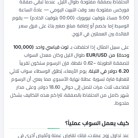
الاحتفاظ بصفقة مفتوحة طوال الليل. عندما تُبقي صفقة
فوركس مفتوحة بعد وقت التبييت اليومي — عادةً الساعة
5:00 مساءً بتوقيت نيويورك (00:00 بتوقيت الخادم) — يقوم
الوسيط إما بخصم أو إضافة مبلغ صغير بناءً على فرق سعر
الفائدة بين العملتين في الزوج.
على سبيل المثال، إذا احتفظت بـ
لوت قياسي واحد (100,000
وحدة) من EUR/USD
طوال الليل وكان معدل السواب
للصفقة الطويلة −0.62 نقطة، فإن الرسوم ستكون تقريباً
6.20 دولار في الليلة
. يوم الأربعاء، يُطبّق الوسطاء سواب ثلاثي
لتغطية فترة تسوية عطلة نهاية الأسبوع، مما يعني أن الرسوم
تتضاعف ثلاث مرات لتصل إلى حوالي 18.60 دولار. وعلى مدار
شهر كامل من الاحتفاظ بالصفقة، تتراكم هذه التكاليف بشكل
ملحوظ.
كيف يعمل السواب عملياً؟
عند تداول زوج عملات، فإنك تقترض عملة وتُقرض أخرى في