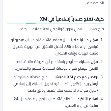
المتخصصة.
كيف تفتح حساباً إسلامياً في XM
فتح حساب إسلامي بدون فوائد في XM عملية بسيطة:
سجّل حساباً عادياً
— زُر موقع XM وافتح حساب ميكرو أو
قياسي أو Ultra Low. أكمل التحقق من الهوية بتحميل
وثيقة الهوية وإثبات العنوان.
موّل حسابك
— أودع باستخدام أي طريقة متاحة. الحد
الأدنى للإيداع هو 5 دولارات لحسابات ميكرو والقياسي.
تواصل مع دعم XM المباشر
— افتح محادثة مباشرة أو
أرسل بريداً إلكترونياً تطلب فيه تحويل حسابك إلى إسلامي
(بدون فوائد). لا يُطلب منك تقديم وثائق خاصة.
استلم التأكيد
— تُعالج XM طلب التحويل عادةً خلال 24
ساعة في أيام العمل.