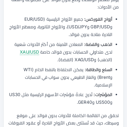
من الأدوات:
أزواج الفوركس:
جميع الأزواج الرئيسية (EUR/USD
وGBP/USD وUSD/JPY)، والأزواج الثانوية، ومعظم الأزواج
النادرة متاحة بدون فوائد.
الذهب والفضة:
المعادن الثمينة من أكثر الأدوات شعبية
لدى متداولي الحسابات بدون فوائد، خاصة
XAU/USD
(الذهب) وXAG/USD (الفضة).
السلع والطاقة:
يمكن الاحتفاظ بالنفط الخام (WTI
وBrent) والغاز الطبيعي بدون سواب في الحسابات
الإسلامية.
المؤشرات:
تُدرج عادةً مؤشرات الأسهم الرئيسية مثل US30
وUS500 وGER40.
تحقق من القائمة الكاملة للأدوات بدون فوائد على موقع
وسيطك، حيث قد تُستثنى بعض الأزواج النادرة أو عقود الفروقات